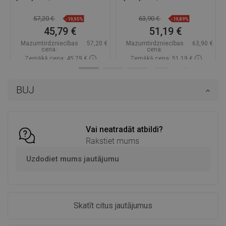
57,20 €
63,90 €
-19,95%
-19,89%
45,79 €
51,19 €
Mazumtirdzniecības
57,20 €
Mazumtirdzniecības
63,90 €
cena:
cena:
Zemākā cena: 45,79 €
Zemākā cena: 51,19 €
Pieejamība:
Pieejamās vispirms
Pieejamība:
Pieejamās vispirms
BUJ
Ielikt grozā
Ielikt grozā
Salīdzināt
favorite_border
Iecienītākie
Salīdzināt
favorite_border
Iecienītākie
Vai neatradāt atbildi?
Rakstiet mums
Uzdodiet mums jautājumu
Skatīt citus jautājumus