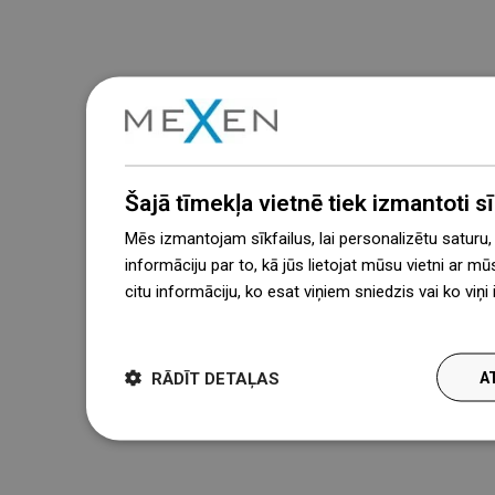
Šajā tīmekļa vietnē tiek izmantoti sīk
Mēs izmantojam sīkfailus, lai personalizētu saturu
informāciju par to, kā jūs lietojat mūsu vietni ar mū
citu informāciju, ko esat viņiem sniedzis vai ko viņ
więcej
RĀDĪT DETAĻAS
A