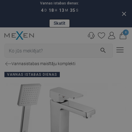
Vannas istabas dienas:
4
18
13
34
D
H
M
S
close
Skatīt
0
search
Vannasistabas maisītāju komplekti
VANNAS ISTABAS DIENAS