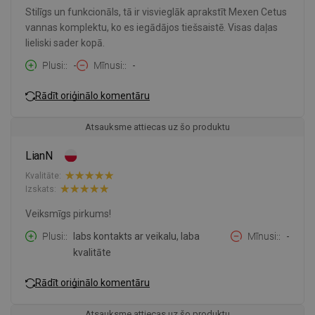
Stilīgs un funkcionāls, tā ir visvieglāk aprakstīt Mexen Cetus
vannas komplektu, ko es iegādājos tiešsaistē. Visas daļas
lieliski sader kopā.
Plusi:
-
Mīnusi:
-
Rādīt oriģinālo komentāru
Atsauksme attiecas uz šo produktu
LianN
Kvalitāte:
Izskats:
Veiksmīgs pirkums!
Plusi:
labs kontakts ar veikalu, laba
Mīnusi:
-
kvalitāte
Rādīt oriģinālo komentāru
Atsauksme attiecas uz šo produktu