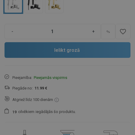
favorite_border
-
+
Ielikt grozā
Pieejamība:
Pieejamās vispirms
Piegāde no:
11.99 €
Atgriež līdz 100 dienām
cilvēkiem
iegādājās šo produktu.
1
9