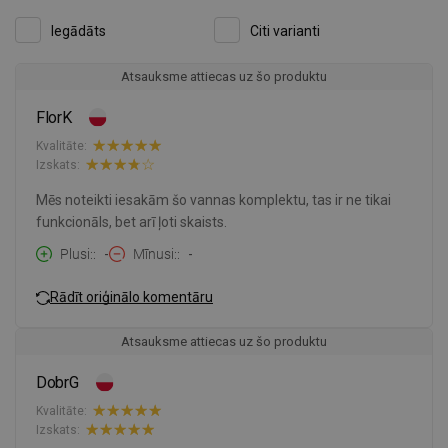
Iegādāts
Citi varianti
Atsauksme attiecas uz šo produktu
FlorK
Kvalitāte:
Izskats:
Mēs noteikti iesakām šo vannas komplektu, tas ir ne tikai
funkcionāls, bet arī ļoti skaists.
Plusi:
-
Mīnusi:
-
Rādīt oriģinālo komentāru
Atsauksme attiecas uz šo produktu
DobrG
Kvalitāte:
Izskats: