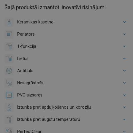
Šajā produktā izmantoti inovatīvi risinājumi
Keramikas kasetne
Perlators
1-funkcija
Lietus
AntiCalc
Nesagrūstošs
PVC aizsargs
Izturība pret apduļķošanos un koroziju
Izturība pret augstu temperatūru
PerfectClean