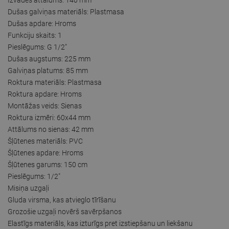
Dušas galviņas materiāls: Plastmasa
Dušas apdare: Hroms
Funkciju skaits: 1
Pieslēgums: G 1/2"
Dušas augstums: 225 mm
Galviņas platums: 85 mm
Roktura materiāls: Plastmasa
Roktura apdare: Hroms
Montāžas veids: Sienas
Roktura izmēri: 60x44 mm
Attālums no sienas: 42 mm
Šļūtenes materiāls: PVC
Šļūtenes apdare: Hroms
Šļūtenes garums: 150 cm
Pieslēgums: 1/2"
Misiņa uzgaļi
Gluda virsma, kas atvieglo tīrīšanu
Grozošie uzgaļi novērš savērpšanos
Elastīgs materiāls, kas izturīgs pret izstiepšanu un liekšanu