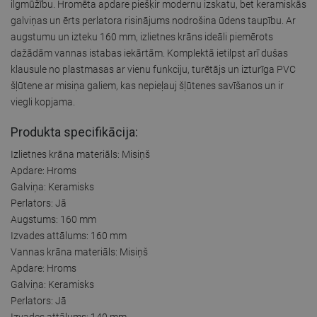
ilgmūžību. Hromēta apdare piešķir modernu izskatu, bet keramiskās
galviņas un ērts perlatora risinājums nodrošina ūdens taupību. Ar
augstumu un izteku 160 mm, izlietnes krāns ideāli piemērots
dažādām vannas istabas iekārtām. Komplektā ietilpst arī dušas
klausule no plastmasas ar vienu funkciju, turētājs un izturīga PVC
šļūtene ar misiņa galiem, kas nepieļauj šļūtenes savīšanos un ir
viegli kopjama.
Produkta specifikācija:
Izlietnes krāna materiāls: Misiņš
Apdare: Hroms
Galviņa: Keramisks
Perlators: Jā
Augstums: 160 mm
Izvades attālums: 160 mm
Vannas krāna materiāls: Misiņš
Apdare: Hroms
Galviņa: Keramisks
Perlators: Jā
Izvades attālums: 140 mm