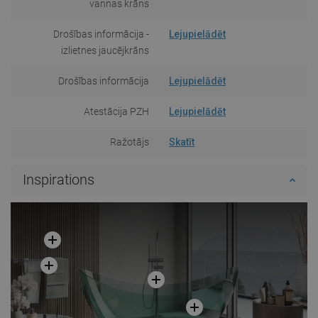
vannas krāns
Drošības informācija -
Lejupielādēt
izlietnes jaucējkrāns
Drošības informācija
Lejupielādēt
Atestācija PZH
Lejupielādēt
Ražotājs
Skatīt
Inspirations