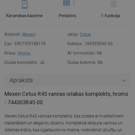
Keramikas kasetne
Perlators
1-funkcija
Atzīmēt:
Mexen
sērija:
Cetus
Ean:
5907709188174
Indekss:
744303R45-00
Krāsa:
Hroms
Ar termostatu:
Nē
Dušas komplekts:
Jā
Dušas kolonna:
Nē
Apraksts
Mexen Cetus R45 vannas istabas komplekts, hroms
- 744303R45-00
Mexen Cetus R45 vannas komplekts, kas izceļas ar kvalitatīviem
materiāliem un elegantu dizainu. Kompleksā iekļauta vannas un
izlietnes krāns, kas izgatavots no misiņa, nodrošinot izturību un