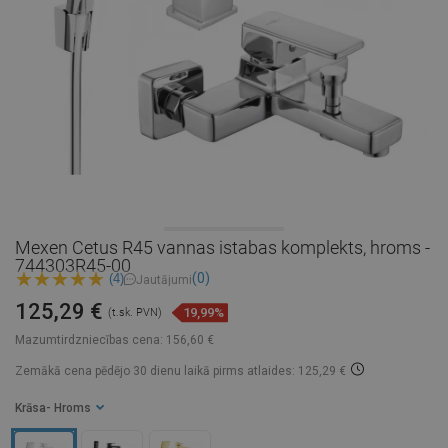
Mexen Cetus R45 vannas istabas komplekts, hroms -
744303R45-00
(0)
(4)
Jautājumi
125,29 €
19,99%
(t.sk. PVN)
Mazumtirdzniecības cena:
156,60 €
Zemākā cena pēdējo 30 dienu laikā
pirms atlaides: 125,29 €
Krāsa
- Hroms