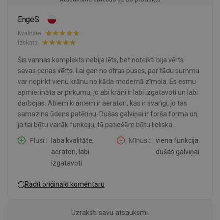
EngeS
Kvalitāte:
Izskats:
Šis vannas komplekts nebija lēts, bet noteikti bija vērts
savas cenas vērts. Lai gan no otras puses, par tādu summu
var nopirkt vienu krānu no kāda modernā zīmola. Es esmu
apmierināta ar pirkumu, jo abi krāni ir labi izgatavoti un labi
darbojas. Abiem krāniem ir aeratori, kas ir svarīgi, jo tas
samazina ūdens patēriņu. Dušas galviņai ir forša forma un,
ja tai būtu vairāk funkciju, tā patiešām būtu lieliska.
Plusi:
laba kvalitāte,
Mīnusi:
viena funkcija
aeratori, labi
dušas galviņai
izgatavoti
Rādīt oriģinālo komentāru
Uzraksti savu atsauksmi.