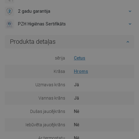
2 gadu garantija
PZH Higiēnas Sertifikāts
Produkta detaļas
sērija
Cetus
Krāsa
Hroms
Uzmavas krāns
Jā
Vannas krāns
Jā
Dušas jaucējkrāns
Nē
Iebūvēta jaucējkrāns
Nē
Ar termostatu
Nē