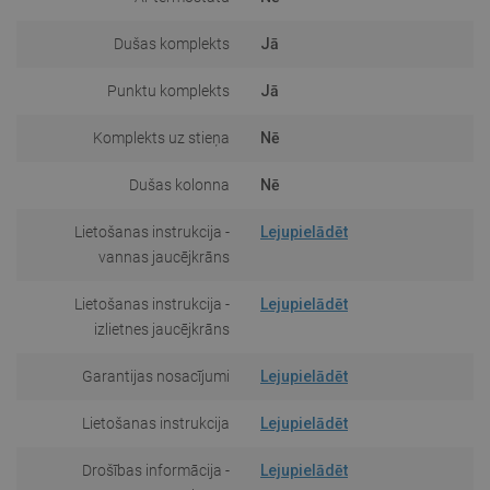
Dušas komplekts
Jā
Punktu komplekts
Jā
Komplekts uz stieņa
Nē
Dušas kolonna
Nē
Lietošanas instrukcija -
Lejupielādēt
vannas jaucējkrāns
Lietošanas instrukcija -
Lejupielādēt
izlietnes jaucējkrāns
Garantijas nosacījumi
Lejupielādēt
Lietošanas instrukcija
Lejupielādēt
Drošības informācija -
Lejupielādēt