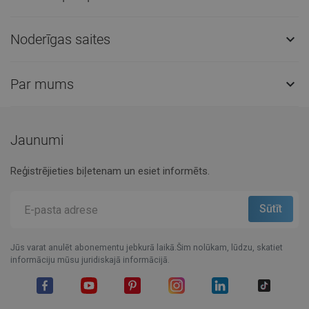
Noderīgas saites

Par mums

Jaunumi
Reģistrējieties biļetenam un esiet informēts.
Jūs varat anulēt abonementu jebkurā laikā.Šim nolūkam, lūdzu, skatiet
informāciju mūsu juridiskajā informācijā.
Facebook
YouTube
Pinterest
Instagram
LinkedIn
TikTok