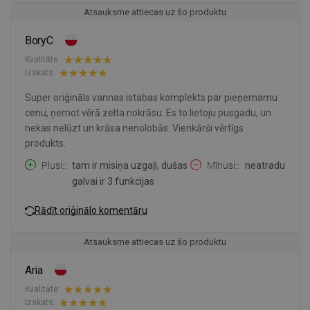
Atsauksme attiecas uz šo produktu
BoryC
Kvalitāte:
Izskats:
Super oriģināls vannas istabas komplekts par pieņemamu
cenu, ņemot vērā zelta nokrāsu. Es to lietoju pusgadu, un
nekas nelūzt un krāsa nenolobās. Vienkārši vērtīgs
produkts.
Plusi:
tam ir misiņa uzgaļi, dušas
Mīnusi:
neatradu
galvai ir 3 funkcijas
Rādīt oriģinālo komentāru
Atsauksme attiecas uz šo produktu
Aria
Kvalitāte:
Izskats: