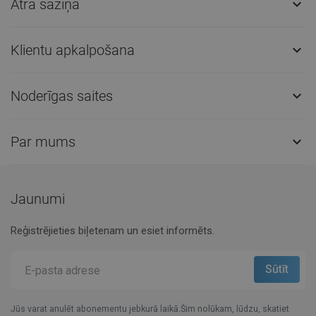
Ātra saziņa

Klientu apkalpošana

Noderīgas saites

Par mums

Jaunumi
Reģistrējieties biļetenam un esiet informēts.
Jūs varat anulēt abonementu jebkurā laikā.Šim nolūkam, lūdzu, skatiet