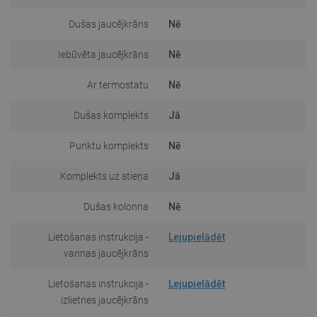
Dušas jaucējkrāns
Nē
Iebūvēta jaucējkrāns
Nē
Ar termostatu
Nē
Dušas komplekts
Jā
Punktu komplekts
Nē
Komplekts uz stieņa
Jā
Dušas kolonna
Nē
Lietošanas instrukcija -
Lejupielādēt
vannas jaucējkrāns
Lietošanas instrukcija -
Lejupielādēt
izlietnes jaucējkrāns