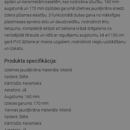
apdari un keramiskām kasetēm, kas nodrošina izturību. 160 mm
augstumā un 170 mm izplūdes garumā izlietnes jaucējkrāns sniedz
ūdens plūsmas elastību. 3 funkcionālā dušas galva no mākslīgas
plastmasas apvieno stilu un daudzveidību, nodrošinot ērtu
lietojumu. Komplektā ietilpst arī zeltaina krāsā drēgstenis no
nerūsējošā tērauda un ABS ar regulējamu augstumu, kā arī 150 cm
garš PVC šļūtene ar misiņa uzgaļiem, nodrošinot vieglu uzstādīšanu
un izskatu.
Produkta specifikācija:
Izlietnes jaucējkrāna materiāls: Misiņš
Apdare: Zelta
Kārtridžs: Keramisks
Aerators: Jā
Augstums: 160 mm
Izteces garums: 170 mm
Vannas jaucējkrāna materiāls: Misiņš
Apdare: Zelta
Kārtridžs: Keramisks
Aerators: Jā