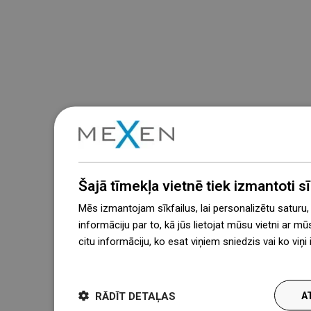
Šajā tīmekļa vietnē tiek izmantoti sīk
Mēs izmantojam sīkfailus, lai personalizētu saturu
informāciju par to, kā jūs lietojat mūsu vietni ar mū
citu informāciju, ko esat viņiem sniedzis vai ko viņ
więcej
RĀDĪT DETAĻAS
A