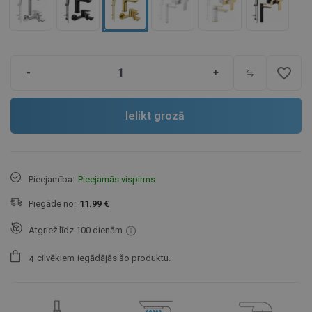
favorite_border
-
+
Ielikt grozā
Pieejamība:
Pieejamās vispirms
Piegāde no:
11.99 €
Atgriež līdz 100 dienām
cilvēkiem
iegādājās šo produktu.
4