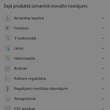
Šajā produktā izmantoti inovatīvi risinājumi
Keramikas kasetne
Perlators
3-funkcionāla
Lietus
Hidromasāža
AntiCalc
Rokturis regulēšana
Regulējami montāžas stiprinājumi
Nesagrūstošs
PVC aizsargs