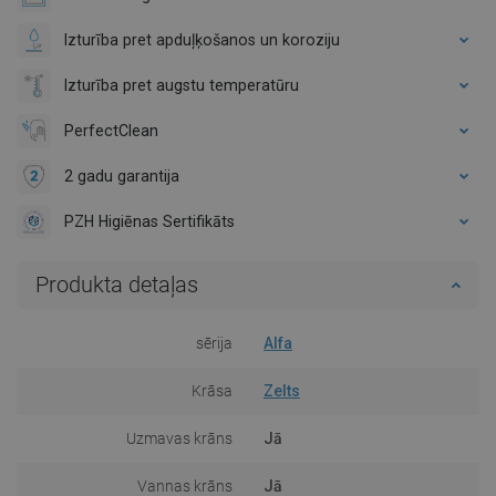
Izturība pret apduļķošanos un koroziju
Izturība pret augstu temperatūru
PerfectClean
2 gadu garantija
PZH Higiēnas Sertifikāts
Produkta detaļas
sērija
Alfa
Krāsa
Zelts
Uzmavas krāns
Jā
Vannas krāns
Jā