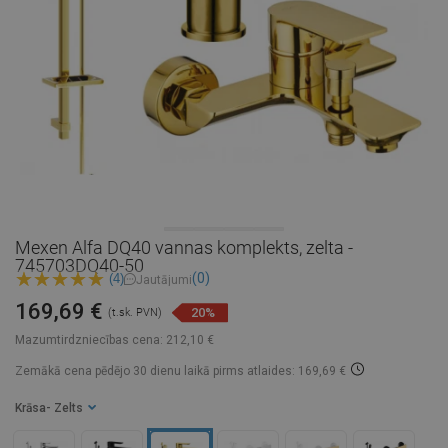
Mexen Alfa DQ40 vannas komplekts, zelta -
745703DQ40-50
(0)
(4)
Jautājumi
169,69 €
20%
(t.sk. PVN)
Mazumtirdzniecības cena:
212,10 €
Zemākā cena pēdējo 30 dienu laikā
pirms atlaides: 169,69 €
Krāsa
- Zelts