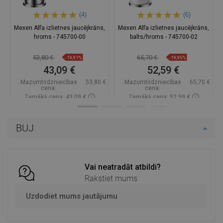
(4)
(6)
Mexen Alfa izlietnes jaucējkrāns,
Mexen Alfa izlietnes jaucējkrāns,
hroms - 745700-00
balts/hroms - 745700-02
53,80 €
65,70 €
-19,91%
-19,95%
43,09 €
52,59 €
Mazumtirdzniecības
53,80 €
Mazumtirdzniecības
65,70 €
cena:
cena:
Zemākā cena: 43,09 €
Zemākā cena: 52,59 €
Pieejamība:
Pieejamās vispirms
Pieejamība:
Pieejamās vispirms
BUJ
Ielikt grozā
Ielikt grozā
Salīdzināt
favorite_border
Iecienītākie
Salīdzināt
favorite_border
Iecienītākie
Vai neatradāt atbildi?
Rakstiet mums
Uzdodiet mums jautājumu