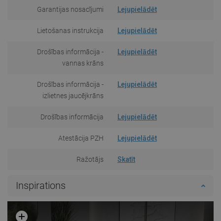
Garantijas nosacījumi
Lejupielādēt
Lietošanas instrukcija
Lejupielādēt
Drošības informācija -
Lejupielādēt
vannas krāns
Drošības informācija -
Lejupielādēt
izlietnes jaucējkrāns
Drošības informācija
Lejupielādēt
Atestācija PZH
Lejupielādēt
Ražotājs
Skatīt
Inspirations