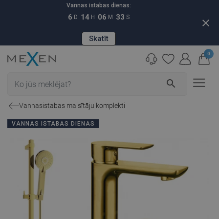
Vannas istabas dienas:
6
14
06
32
D
H
M
S
close
Skatīt
0
search
Vannasistabas maisītāju komplekti
VANNAS ISTABAS DIENAS