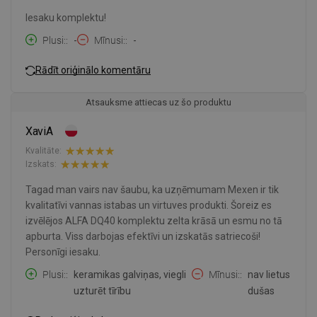
Iesaku komplektu!
Plusi:
-
Mīnusi:
-
Rādīt oriģinālo komentāru
Atsauksme attiecas uz šo produktu
XaviA
Kvalitāte:
Izskats:
Tagad man vairs nav šaubu, ka uzņēmumam Mexen ir tik
kvalitatīvi vannas istabas un virtuves produkti. Šoreiz es
izvēlējos ALFA DQ40 komplektu zelta krāsā un esmu no tā
apburta. Viss darbojas efektīvi un izskatās satriecoši!
Personīgi iesaku.
Plusi:
keramikas galviņas, viegli
Mīnusi:
nav lietus
uzturēt tīrību
dušas