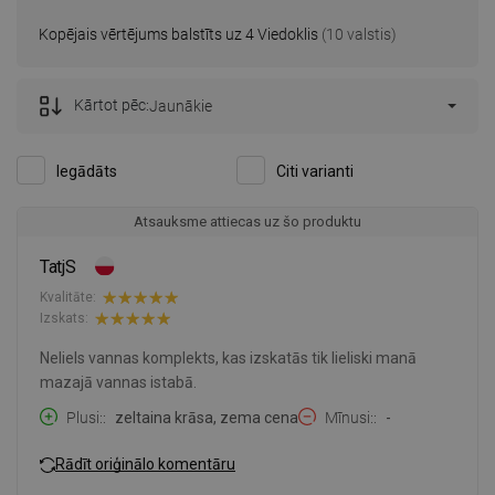
Kopējais vērtējums balstīts uz 4 Viedoklis
(10 valstis)
Kārtot pēc:
Jaunākie
Iegādāts
Citi varianti
Atsauksme attiecas uz šo produktu
TatjS
Kvalitāte:
Izskats:
Neliels vannas komplekts, kas izskatās tik lieliski manā
mazajā vannas istabā.
Plusi:
zeltaina krāsa, zema cena
Mīnusi:
-
Rādīt oriģinālo komentāru