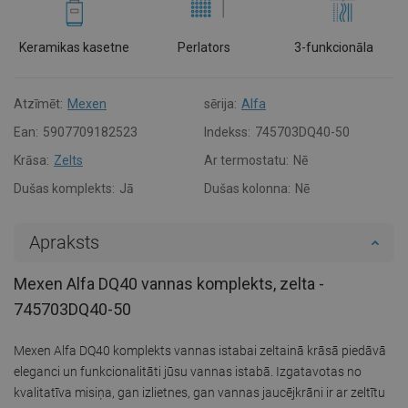
Keramikas kasetne
Perlators
3-funkcionāla
Atzīmēt:
Mexen
sērija:
Alfa
Ean:
5907709182523
Indekss:
745703DQ40-50
Krāsa:
Zelts
Ar termostatu:
Nē
Dušas komplekts:
Jā
Dušas kolonna:
Nē
Apraksts
Mexen Alfa DQ40 vannas komplekts, zelta -
745703DQ40-50
Mexen Alfa DQ40 komplekts vannas istabai zeltainā krāsā piedāvā
eleganci un funkcionalitāti jūsu vannas istabā. Izgatavotas no
kvalitatīva misiņa, gan izlietnes, gan vannas jaucējkrāni ir ar zeltītu