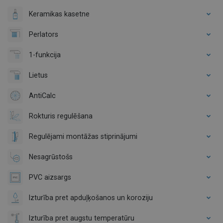
Keramikas kasetne
Perlators
1-funkcija
Lietus
AntiCalc
Rokturis regulēšana
Regulējami montāžas stiprinājumi
Nesagrūstošs
PVC aizsargs
Izturība pret apduļķošanos un koroziju
Izturība pret augstu temperatūru