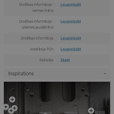
Drošības informācija -
Lejupielādēt
vannas krāns
Drošības informācija -
Lejupielādēt
izlietnes jaucējkrāns
Drošības informācija
Lejupielādēt
Atestācija PZH
Lejupielādēt
Ražotājs
Skatīt
Inspirations