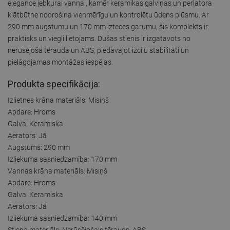
elegance jebkurai vannai, kamēr keramikas galviņas un perlatora
klātbūtne nodrošina vienmērīgu un kontrolētu ūdens plūsmu. Ar
290 mm augstumu un 170 mm izteces garumu, šis komplekts ir
praktisks un viegli lietojams. Dušas stienis ir izgatavots no
nerūsējošā tērauda un ABS, piedāvājot izcilu stabilitāti un
pielāgojamas montāžas iespējas.
Produkta specifikācija:
Izlietnes krāna materiāls: Misiņš
Apdare: Hroms
Galva: Keramiska
Aerators: Jā
Augstums: 290 mm
Izliekuma sasniedzamība: 170 mm
Vannas krāna materiāls: Misiņš
Apdare: Hroms
Galva: Keramiska
Aerators: Jā
Izliekuma sasniedzamība: 140 mm
Stieņa materiāls: Nerūsējošais tērauds, ABS