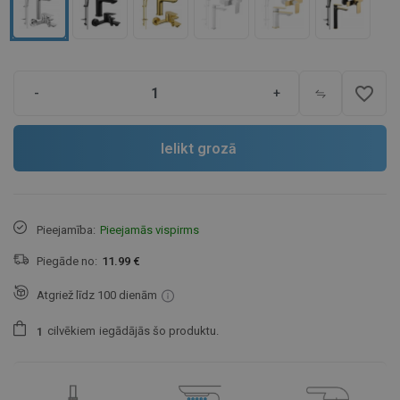
favorite_border
-
+
Ielikt grozā
Pieejamība:
Pieejamās vispirms
Piegāde no:
11.99 €
Atgriež līdz 100 dienām
cilvēkiem
iegādājās šo produktu.
1