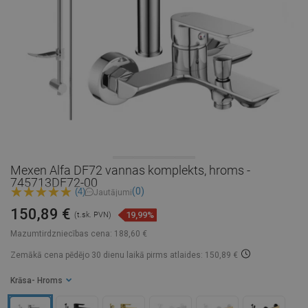
Mexen Alfa DF72 vannas komplekts, hroms -
745713DF72-00
(0)
(4)
Jautājumi
150,89 €
19,99%
(t.sk. PVN)
Mazumtirdzniecības cena:
188,60 €
Zemākā cena pēdējo 30 dienu laikā
pirms atlaides: 150,89 €
Krāsa
- Hroms