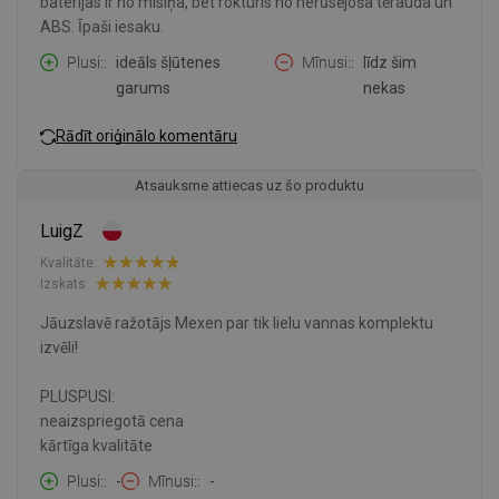
baterijas ir no misiņa, bet rokturis no nerūsējoša tērauda un
ABS. Īpaši iesaku.
Plusi:
ideāls šļūtenes
Mīnusi:
līdz šim
garums
nekas
Rādīt oriģinālo komentāru
Atsauksme attiecas uz šo produktu
LuigZ
Kvalitāte:
Izskats:
Jāuzslavē ražotājs Mexen par tik lielu vannas komplektu
izvēli!
PLUSPUSI:
neaizspriegotā cena
kārtīga kvalitāte
Plusi:
-
Mīnusi:
-