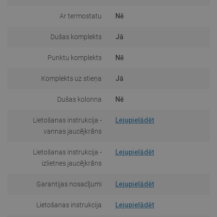
Ar termostatu
Nē
Dušas komplekts
Jā
Punktu komplekts
Nē
Komplekts uz stieņa
Jā
Dušas kolonna
Nē
Lietošanas instrukcija -
Lejupielādēt
vannas jaucējkrāns
Lietošanas instrukcija -
Lejupielādēt
izlietnes jaucējkrāns
Garantijas nosacījumi
Lejupielādēt
Lietošanas instrukcija
Lejupielādēt