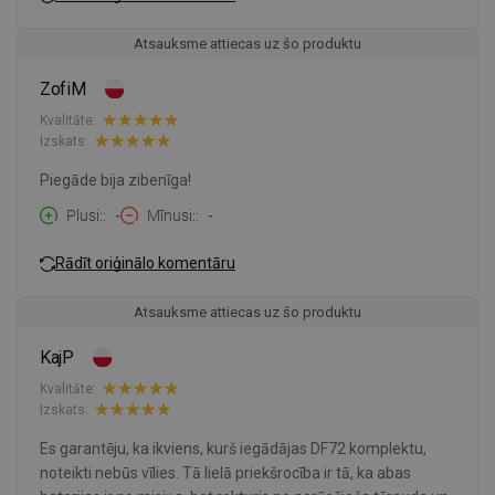
Atsauksme attiecas uz šo produktu
ZofiM
Kvalitāte:
Izskats:
Piegāde bija zibenīga!
Plusi:
-
Mīnusi:
-
Rādīt oriģinālo komentāru
Atsauksme attiecas uz šo produktu
KajP
Kvalitāte:
Izskats:
Es garantēju, ka ikviens, kurš iegādājas DF72 komplektu,
noteikti nebūs vīlies. Tā lielā priekšrocība ir tā, ka abas