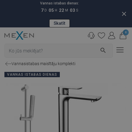
Vannas istabas dienas:
7
05
22
03
D
H
M
S
close
Skatīt
0
search
Vannasistabas maisītāju komplekti
VANNAS ISTABAS DIENAS