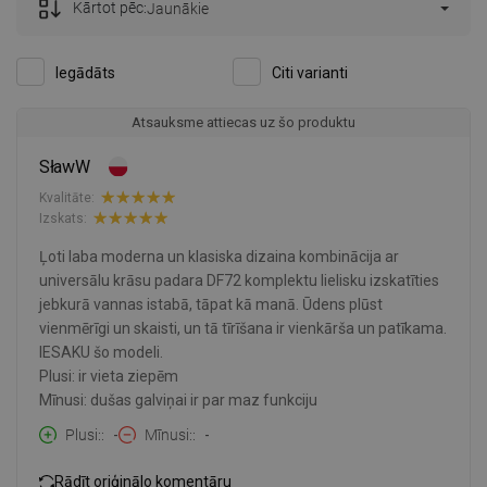
Kārtot pēc:
Jaunākie
Iegādāts
Citi varianti
Atsauksme attiecas uz šo produktu
SławW
Kvalitāte:
Izskats:
Ļoti laba moderna un klasiska dizaina kombinācija ar
universālu krāsu padara DF72 komplektu lielisku izskatīties
jebkurā vannas istabā, tāpat kā manā. Ūdens plūst
vienmērīgi un skaisti, un tā tīrīšana ir vienkārša un patīkama.
IESAKU šo modeli.
Plusi: ir vieta ziepēm
Mīnusi: dušas galviņai ir par maz funkciju
Plusi:
-
Mīnusi:
-
Rādīt oriģinālo komentāru