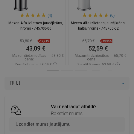
(4)
(6)
Mexen Alfa izlietnes jaucējkrāns,
Mexen Alfa izlietnes jaucējkrāns,
hroms - 745700-00
balts/hroms - 745700-02
53,80 €
65,70 €
-19,91%
-19,95%
43,09 €
52,59 €
Mazumtirdzniecības
53,80 €
Mazumtirdzniecības
65,70 €
cena:
cena:
Zemākā cena: 43,09 €
Zemākā cena: 52,59 €
Pieejamība:
Pieejamās vispirms
Pieejamība:
Pieejamās vispirms
BUJ
Ielikt grozā
Ielikt grozā
Salīdzināt
favorite_border
Iecienītākie
Salīdzināt
favorite_border
Iecienītākie
Vai neatradāt atbildi?
Rakstiet mums
Uzdodiet mums jautājumu