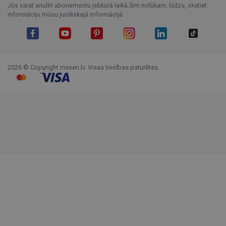
Jūs varat anulēt abonementu jebkurā laikā.Šim nolūkam, lūdzu, skatiet
informāciju mūsu juridiskajā informācijā.
Facebook
YouTube
Pinterest
Instagram
LinkedIn
TikTok
2026 © Copyright mexen.lv. Visas tiesības paturētas.