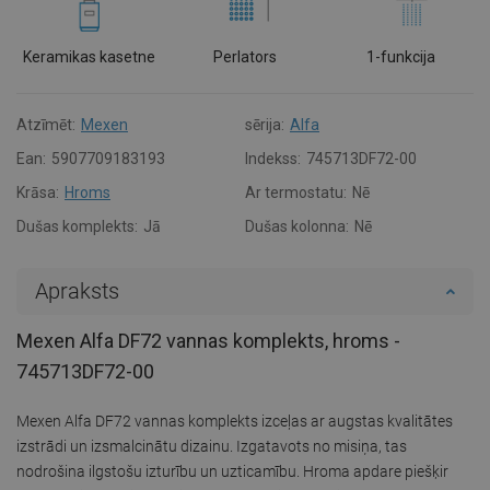
Keramikas kasetne
Perlators
1-funkcija
Atzīmēt:
Mexen
sērija:
Alfa
Ean:
5907709183193
Indekss:
745713DF72-00
Krāsa:
Hroms
Ar termostatu:
Nē
Dušas komplekts:
Jā
Dušas kolonna:
Nē
Apraksts
Mexen Alfa DF72 vannas komplekts, hroms -
745713DF72-00
Mexen Alfa DF72 vannas komplekts izceļas ar augstas kvalitātes
izstrādi un izsmalcinātu dizainu. Izgatavots no misiņa, tas
nodrošina ilgstošu izturību un uzticamību. Hroma apdare piešķir