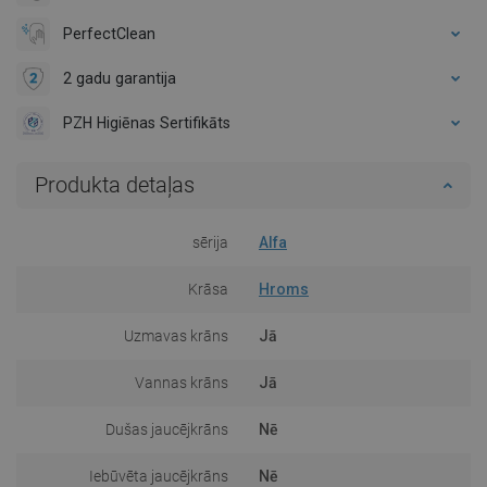
PerfectClean
2 gadu garantija
PZH Higiēnas Sertifikāts
Produkta detaļas
sērija
Alfa
Krāsa
Hroms
Uzmavas krāns
Jā
Vannas krāns
Jā
Dušas jaucējkrāns
Nē
Iebūvēta jaucējkrāns
Nē