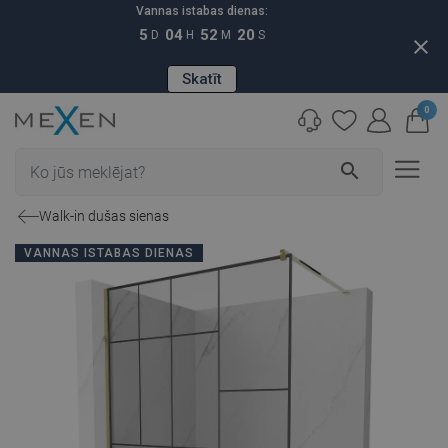
Vannas istabas dienas:
5
04
52
19
D
H
M
S
close
Skatīt
0
search
Walk-in dušas sienas
VANNAS ISTABAS DIENAS