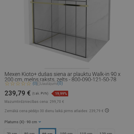
Mexen Kioto+ dušas siena ar plauktu Walk-in 90 x
200 cm, melns raksts, zelts - 800-090-121-50-78
(0)
(0)
Jautājumi
239,79 €
19,99%
(t.sk. PVN)
Mazumtirdzniecības cena:
299,70 €
Zemākā cena pēdējo 30 dienu laikā
pirms atlaides: 239,79 €
Platums (X)
- 90 cm