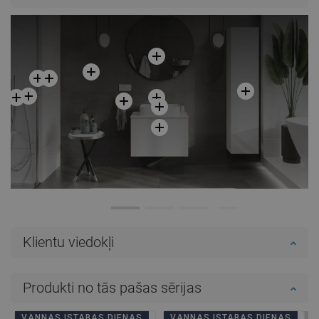
Salīdzināt
favorite_border
Iecienītākie
Salīdzināt
favorite_border
Iecienītākie
Klientu viedokļi
Produkti no tās pašas sērijas
VANNAS ISTABAS DIENAS
VANNAS ISTABAS DIENAS