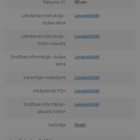
Platums (X)
90 cm
Lietošanas instrukcija -
Lejupielādēt
dušas siena
Lietošanas instrukcija -
Lejupielādēt
Kioto+ plaukts
Drošības informācija - dušas
Lejupielādēt
siena
Garantijas nosacījumi
Lejupielādēt
Atkāpšanās PZH
Lejupielādēt
Drošības informācija -
Lejupielādēt
plaukts Kioto+
Ražotājs
Skatīt