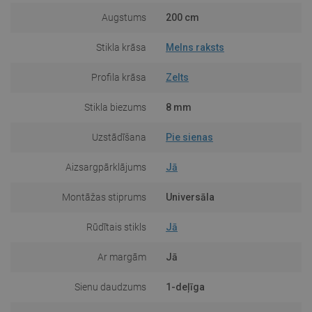
Augstums
200 cm
Stikla krāsa
Melns raksts
Profila krāsa
Zelts
Stikla biezums
8 mm
Uzstādīšana
Pie sienas
Aizsargpārklājums
Jā
Montāžas stiprums
Universāla
Rūdītais stikls
Jā
Ar margām
Jā
Sienu daudzums
1-deļīga