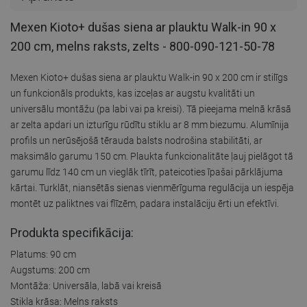
Mexen Kioto+ dušas siena ar plauktu Walk-in 90 x
200 cm, melns raksts, zelts - 800-090-121-50-78
Mexen Kioto+ dušas siena ar plauktu Walk-in 90 x 200 cm ir stilīgs
un funkcionāls produkts, kas izceļas ar augstu kvalitāti un
universālu montāžu (pa labi vai pa kreisi). Tā pieejama melnā krāsā
ar zelta apdari un izturīgu rūdītu stiklu ar 8 mm biezumu. Alumīnija
profils un nerūsējošā tērauda balsts nodrošina stabilitāti, ar
maksimālo garumu 150 cm. Plaukta funkcionalitāte ļauj pielāgot tā
garumu līdz 140 cm un vieglāk tīrīt, pateicoties īpašai pārklājuma
kārtai. Turklāt, niansētās sienas vienmērīguma regulācija un iespēja
montēt uz paliktnes vai flīzēm, padara instalāciju ērti un efektīvi.
Produkta specifikācija:
Platums: 90 cm
Augstums: 200 cm
Montāža: Universāla, labā vai kreisā
Stikla krāsa: Melns raksts