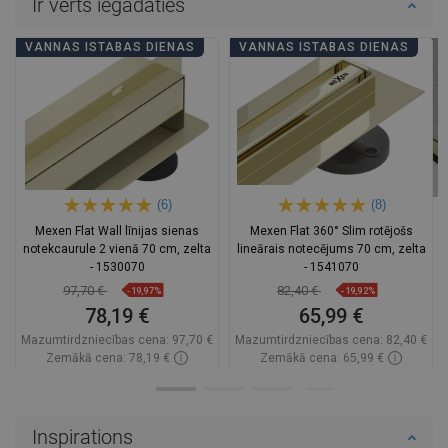
Ir vērts iegādāties
VANNAS ISTABAS DIENAS
VANNAS ISTABAS DIENAS
(6)
(8)
Mexen Flat Wall līnijas sienas
Mexen Flat 360° Slim rotējošs
notekcaurule 2 vienā 70 cm, zelta
lineārais notecējums 70 cm, zelta
- 1530070
- 1541070
97,70 €
82,40 €
-19,97%
-19,92%
78,19 €
65,99 €
Mazumtirdzniecības cena:
97,70 €
Mazumtirdzniecības cena:
82,40 €
Zemākā cena: 78,19 €
Zemākā cena: 65,99 €
Pieejamība:
Pieejamās vispirms
Pieejamība:
Pieejamās vispirms
Ielikt grozā
Ielikt grozā
Inspirations