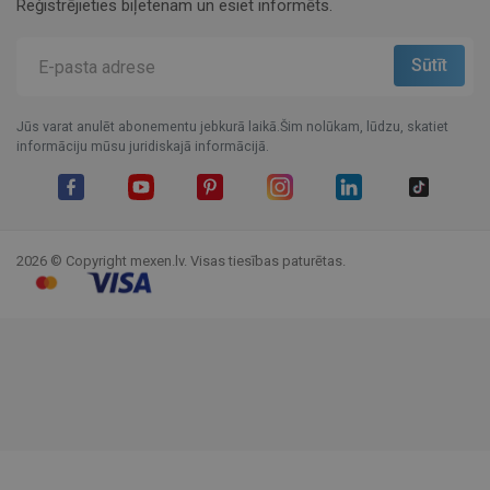
Reģistrējieties biļetenam un esiet informēts.
Jūs varat anulēt abonementu jebkurā laikā.Šim nolūkam, lūdzu, skatiet
informāciju mūsu juridiskajā informācijā.
Facebook
YouTube
Pinterest
Instagram
LinkedIn
TikTok
2026 © Copyright mexen.lv. Visas tiesības paturētas.