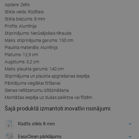
Apdare: Zelts
Stikla veids: Rūdītais
Stikla biezums: 8 mm
Profils: Alumīnija
Stiprinājums: Nerūsējošais tērauds
Maks. stiprinājuma garums: 150 cm
Plaukta materiāls: Alumīnijs
Platums: 12,9 cm
Augstums: 3,2 cm
Maks. plaukta garums: 140 cm
Stiprinājuma un plaukta apgriešanas iespēja
Pārklājums vieglākai tīrīšanai
Sienas nelīdzenumu izlīdzināšana
Montāžas iespēja uz dušas paliktņa vai flīzēm
Šajā produktā izmantoti inovatīvi risinājumi
Rūdīts stikls 8 mm
EasyClean pārklājums