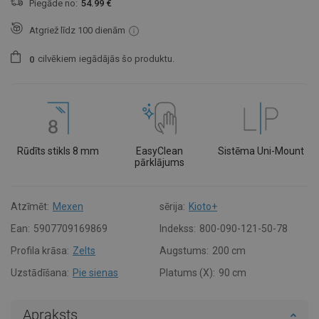
Piegāde no:
54.99 €
Atgriež līdz 100 dienām
cilvēkiem
iegādājās šo produktu.
0
Rūdīts stikls 8 mm
EasyClean
Sistēma Uni-Mount
pārklājums
Atzīmēt:
Mexen
sērija:
Kioto+
Ean:
5907709169869
Indekss:
800-090-121-50-78
Profila krāsa:
Zelts
Augstums:
200 cm
Uzstādīšana:
Pie sienas
Platums (X):
90 cm
Apraksts