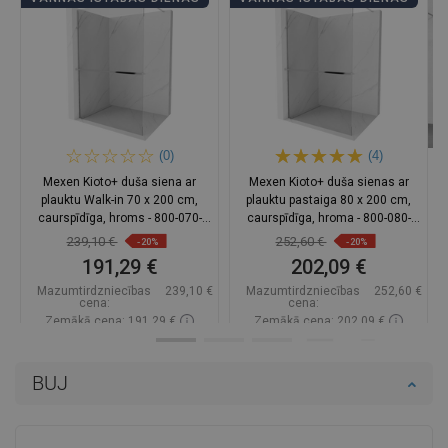
(0)
(4)
Mexen Kioto+ duša siena ar
Mexen Kioto+ duša sienas ar
plauktu Walk-in 70 x 200 cm,
plauktu pastaiga 80 x 200 cm,
caurspīdīga, hroms - 800-070-
caurspīdīga, hroma - 800-080-
121-01-00
121-01-00
239,10 €
252,60 €
-20%
-20%
191,29 €
202,09 €
Mazumtirdzniecības
239,10 €
Mazumtirdzniecības
252,60 €
cena:
cena:
Zemākā cena: 191,29 €
Zemākā cena: 202,09 €
Pieejamība:
Pieejamās vispirms
Pieejamība:
Pieejamās vispirms
BUJ
Ielikt grozā
Ielikt grozā
Salīdzināt
favorite_border
Iecienītākie
Salīdzināt
favorite_border
Iecienītākie