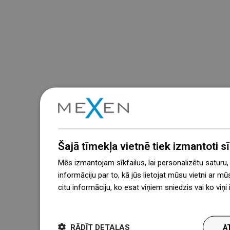
Šajā tīmekļa vietnē tiek izmantoti sīk
Mēs izmantojam sīkfailus, lai personalizētu saturu
informāciju par to, kā jūs lietojat mūsu vietni ar mū
citu informāciju, ko esat viņiem sniedzis vai ko viņ
więcej
RĀDĪT DETAĻAS
A