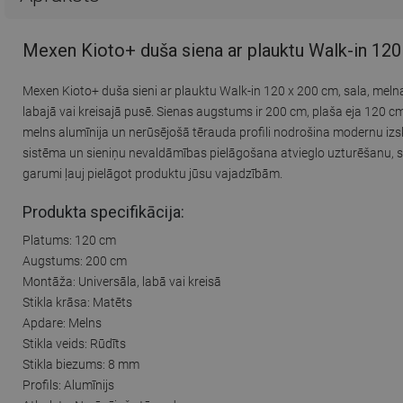
Mexen Kioto+ duša siena ar plauktu Walk-in 12
Mexen Kioto+ duša sieni ar plauktu Walk-in 120 x 200 cm, sala, melna i
labajā vai kreisajā pusē. Sienas augstums ir 200 cm, plaša eja 120 cm
melns alumīnija un nerūsējošā tērauda profili nodrošina modernu izskatu
sistēma un sieniņu nevaldāmības pielāgošana atvieglo uzturēšanu, s
garumi ļauj pielāgot produktu jūsu vajadzībām.
Produkta specifikācija:
Platums: 120 cm
Augstums: 200 cm
Montāža: Universāla, labā vai kreisā
Stikla krāsa: Matēts
Apdare: Melns
Stikla veids: Rūdīts
Stikla biezums: 8 mm
Profils: Alumīnijs