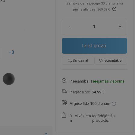
-30
Zemākā cena pēdējo 30 dienu laikā
pirms atlaides: 269,39 €
-
+
Ielikt grozā
+3
favorite_border
Iecienītākie
Salīdzināt
Pieejamība:
Pieejamās vispirms
Piegāde no:
54.99 €
Atgriež līdz 100 dienām
cilvēkiem
iegādājās šo
3
produktu.
0