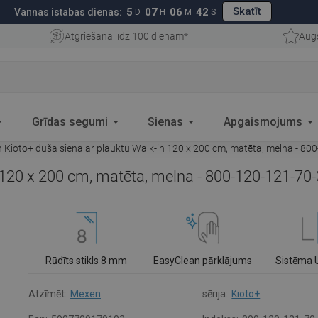
Skatīt
5
07
06
41
Vannas istabas dienas:
D
H
M
S
Atgriešana līdz 100 dienām*
Aug
Grīdas segumi
Sienas
Apgaismojums
Kioto+ duša siena ar plauktu Walk-in 120 x 200 cm, matēta, melna - 80
 120 x 200 cm, matēta, melna - 800-120-121-70
Rūdīts stikls 8 mm
EasyClean pārklājums
Sistēma 
Atzīmēt:
Mexen
sērija:
Kioto+