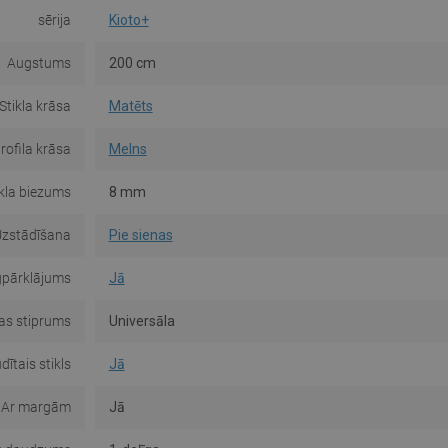
sērija
Kioto+
Augstums
200 cm
Stikla krāsa
Matēts
rofila krāsa
Melns
ikla biezums
8 mm
zstādīšana
Pie sienas
gpārklājums
Jā
s stiprums
Universāla
dītais stikls
Jā
Ar margām
Jā