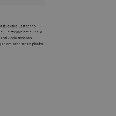
t izvēlēties uzstādīt to
bu un izsmalcinātību. Stila
Ļoti viegla tīrīšanas
gulējami atbalsta un plauktu