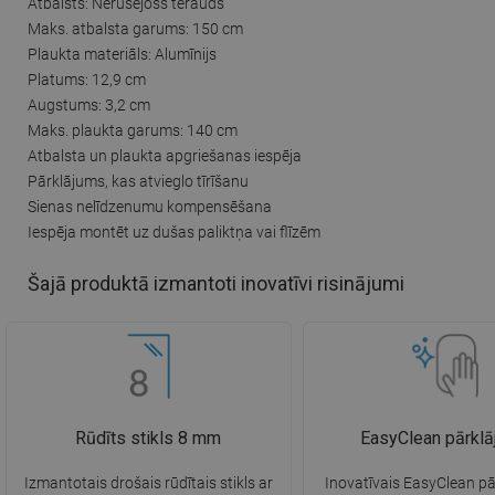
Atbalsts: Nerūsējošs tērauds
Maks. atbalsta garums: 150 cm
Plaukta materiāls: Alumīnijs
Platums: 12,9 cm
Augstums: 3,2 cm
Maks. plaukta garums: 140 cm
Atbalsta un plaukta apgriešanas iespēja
Pārklājums, kas atvieglo tīrīšanu
Sienas nelīdzenumu kompensēšana
Iespēja montēt uz dušas paliktņa vai flīzēm
Šajā produktā izmantoti inovatīvi risinājumi
Rūdīts stikls 8 mm
EasyClean pārkl
Izmantotais drošais rūdītais stikls ar
Inovatīvais EasyClean pā