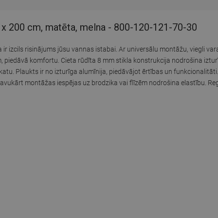
0 x 200 cm, matēta, melna - 800-120-121-70-30
r izcils risinājums jūsu vannas istabai. Ar universālu montāžu, viegli vara
, piedāvā komfortu. Cieta rūdīta 8 mm stikla konstrukcija nodrošina izturī
. Plaukts ir no izturīga alumīnija, piedāvājot ērtības un funkcionalitāti. 
avukārt montāžas iespējas uz brodzika vai flīzēm nodrošina elastību. Re