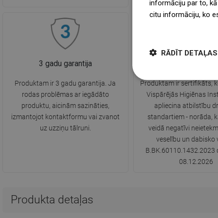
informāciju par to, kā
citu informāciju, ko e
więcej
RĀDĪT DETAĻAS
3 gadu garantija
Higiēnas sertifikā
Produktam ir 3 gadu garantija. Ja
Produktam ir sertifikāts, k
rodas problēmas ar iegādāto
Vispārējās Higiēnas Inst
produktu, aicinām sazināties,
apliecina atbilstību d
izmantojot kontaktformu vai zvanot
standartiem - norāda, 
uz uzziņu tālruni.
veidā negatīvi neietekm
veselību un dabisko v
B.BK.60110.1432.2023 d
08.12.2026
Produkta detaļas