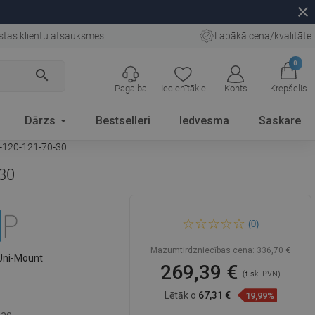
close
stas klientu atsauksmes
Labākā cena/kvalitāte
0
search
Pagalba
Iecienītākie
Konts
Krepšelis
Dārzs
Bestselleri
Iedvesma
Saskare
0-120-121-70-30
-30
Mexen Kioto+ duša siena ar
(0)
plauktu Walk-in 120 x 200 cm,
matēta, melna - 800-120-121-
70-30
Mazumtirdzniecības cena:
336,70 €
Uni-Mount
269,39 €
(t.sk. PVN)
Lētāk o
67,31 €
19,99%