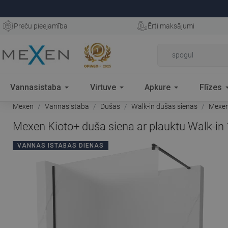
Preču pieejamība
Ērti maksājumi
Vannasistaba
Virtuve
Apkure
Flīzes
Mexen
Vannasistaba
Dušas
Walk-in dušas sienas
Mexen 
Mexen Kioto+ duša siena ar plauktu Walk-in
VANNAS ISTABAS DIENAS