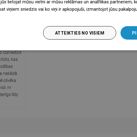
 jūs lietojat mūsu vietni ar mūsu reklāmas un analītikas partneriem, ku
sat viņiem sniedzis vai ko viņi ir apkopojuši, izmantojot jūsu pakalpo
ATTEIKTIES NO VISIEM
PI
ts PZH
o izsniedzis
itūts, kas
rošības
ka nekādā
ē cilvēka
idi. nr
erīgs līdz