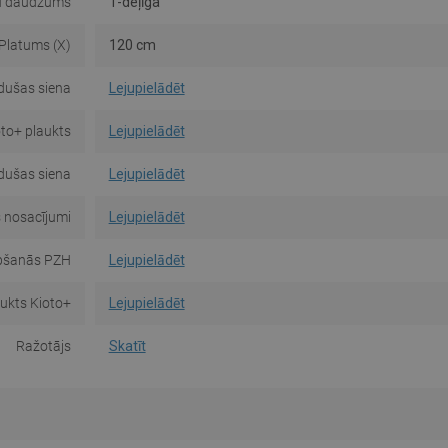
u daudzums
1-deļīga
Platums (X)
120 cm
 dušas siena
Lejupielādēt
oto+ plaukts
Lejupielādēt
 dušas siena
Lejupielādēt
 nosacījumi
Lejupielādēt
pšanās PZH
Lejupielādēt
aukts Kioto+
Lejupielādēt
Ražotājs
Skatīt