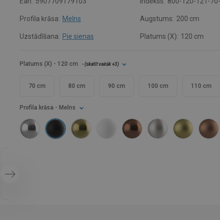
Ean:
5907709179103
Indekss:
800-120-121-70
Profila krāsa:
Melns
Augstums:
200 cm
Uzstādīšana:
Pie sienas
Platums (X):
120 cm
Platums (X)
- 120 cm
- (
skatīt vairāk
+3
)
70 cm
80 cm
90 cm
100 cm
110 cm
Profila krāsa
- Melns