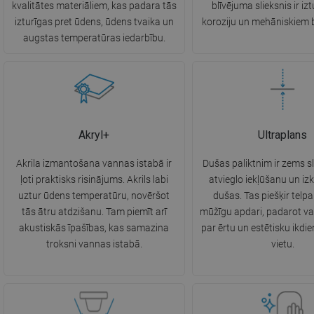
kvalitātes materiāliem, kas padara tās
blīvējuma slieksnis ir iz
izturīgas pret ūdens, ūdens tvaika un
koroziju un mehāniskiem 
augstas temperatūras iedarbību.
Akryl+
Ultraplans
Akrila izmantošana vannas istabā ir
Dušas paliktnim ir zems sl
ļoti praktisks risinājums. Akrils labi
atvieglo iekļūšanu un iz
uztur ūdens temperatūru, novēršot
dušas. Tas piešķir telpai
tās ātru atdzišanu. Tam piemīt arī
mūžīgu apdari, padarot v
akustiskās īpašības, kas samazina
par ērtu un estētisku ikdi
troksni vannas istabā.
vietu.