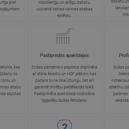
izskatu un
turīgs pret
mūsdienīgu un stilīgu izskatu,
lietoša
bojājumiem.
uzsverot katras vannas istabas
mit
estētiku.
Pastiprināts apakšdaļas
Profi
ieksnis, kas
Dušas pamatne ir papildus stiprināta
Dušas pal
kļūšanu no
ar stikla šķiedru un HDF plāksni, kas
ūdens 
 izcilu un
padara to ne tikai izturīgu, bet arī
notekcaur
annas istabu
garantē drošību peldēšanās laikā.
efektīvu ū
enas atpūtas
Pastiprināta apakšdaļa nodrošina
paliknes
ilggadēju dušas lietošanu.
veidoša