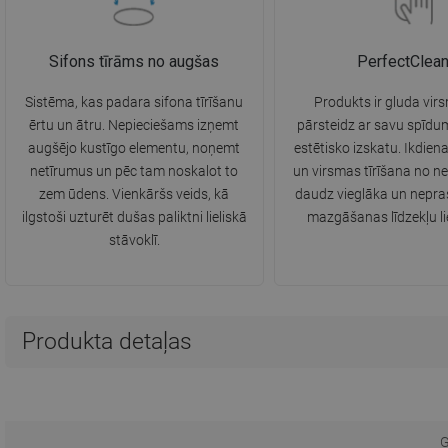
Sifons tīrāms no augšas
PerfectClea
Sistēma, kas padara sifona tīrīšanu
Produkts ir gluda vir
ērtu un ātru. Nepieciešams izņemt
pārsteidz ar savu spīdum
augšējo kustīgo elementu, noņemt
estētisko izskatu. Ikdie
netīrumus un pēc tam noskalot to
un virsmas tīrīšana no ne
zem ūdens. Vienkāršs veids, kā
daudz vieglāka un nepra
ilgstoši uzturēt dušas paliktni lieliskā
mazgāšanas līdzekļu l
stāvoklī.
Produkta detaļas
G