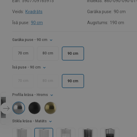
Ean:
5907709165915
Indekss:
860-090-090-01
Veids:
Kvadrāts
Garāka puse:
90 cm
Īsā puse:
90 cm
Augstums:
190 cm
Garāka puse
- 90 cm
70 cm
80 cm
90 cm
Īsā puse
- 90 cm
70 cm
80 cm
90 cm
Profila krāsa
- Hroms
Stikla krāsa
- Matēts