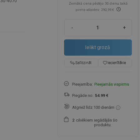
-30-4070
Zemākā cena pēdējo 30 dienu laikā
pirms atlaides: 290,99 €
-
+
Ielikt grozā
favorite_border
Iecienītākie
Salīdzināt
Pieejamība:
Pieejamās vispirms
Piegāde no:
54.99 €
Atgriež līdz 100 dienām
cilvēkiem
iegādājās šo
2
produktu.