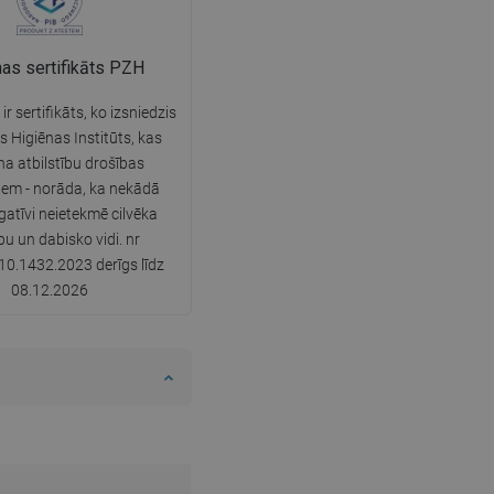
nas sertifikāts PZH
r sertifikāts, ko izsniedzis
s Higiēnas Institūts, kas
ina atbilstību drošības
iem - norāda, ka nekādā
gatīvi neietekmē cilvēka
bu un dabisko vidi. nr
0.1432.2023 derīgs līdz
08.12.2026