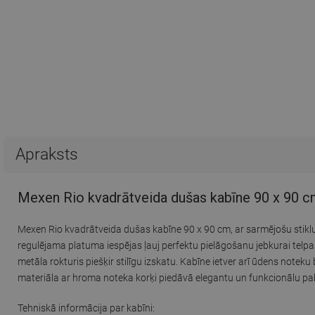
Apraksts
Mexen Rio kvadrātveida dušas kabīne 90 x 90 cm
Mexen Rio kvadrātveida dušas kabīne 90 x 90 cm, ar sarmējošu stiklu
regulējama platuma iespējas ļauj perfektu pielāgošanu jebkurai telpai.
metāla rokturis piešķir stilīgu izskatu. Kabīne ietver arī ūdens notek
materiāla ar hroma noteka korķi piedāvā elegantu un funkcionālu p
Tehniskā informācija par kabīni: