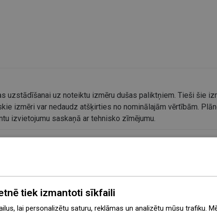
s uzstādīšanai uz noteiktu izmēru dušas paliktņiem. Tieši šie izm
kie izmēri var nedaudz atšķirties no nominālajām vērtībām. Plāno
entu izvietojumu saskaņā ar tehnisko zīmējumu.
etnē tiek izmantoti sīkfaili
lus, lai personalizētu saturu, reklāmas un analizētu mūsu trafiku. M
ājums
Bīdāmās durvis
Sienas 