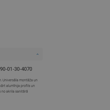
-090-01-30-4070
em. Universāla montāža un
ārt alumīnija profils un
s no akrila sanitārā