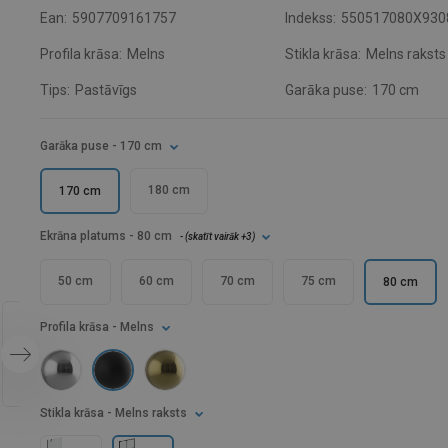
Ean:
5907709161757
Indekss:
550517080X930
Profila krāsa:
Melns
Stikla krāsa:
Melns raksts
Tips:
Pastāvīgs
Garāka puse:
170 cm
Garāka puse
- 170 cm
180 cm
170 cm
Ekrāna platums
- 80 cm
- (
skatīt vairāk
+3
)
50 cm
60 cm
70 cm
75 cm
80 cm
Profila krāsa
- Melns
Stikla krāsa
- Melns raksts