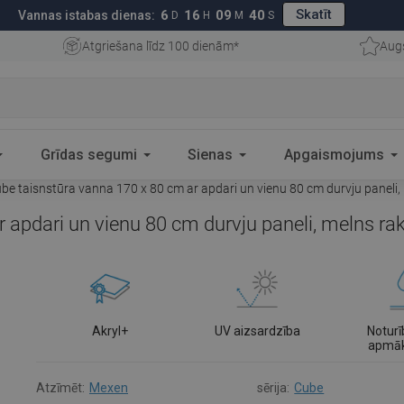
Skatīt
6
16
09
39
Vannas istabas dienas:
D
H
M
S
Atgriešana līdz 100 dienām*
Aug
Grīdas segumi
Sienas
Apgaismojums
e taisnstūra vanna 170 x 80 cm ar apdari un vienu 80 cm durvju paneli
 apdari un vienu 80 cm durvju paneli, melns r
Akryl+
UV aizsardzība
Noturī
apmā
Atzīmēt:
Mexen
sērija:
Cube