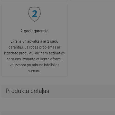
2 gadu garantija
Ekrāns un apvalks ir ar 2 gadu
garantiju. Ja rodas problēmas ar
iegādāto produktu, aicinām sazināties
ar mums, izmantojot kontaktformu
vai zvanot pa tālruņa infolinijas
numuru.
Produkta detaļas