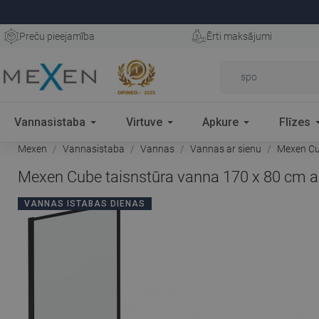
Preču pieejamība
Ērti maksājumi
Vannasistaba
Virtuve
Apkure
Flīzes
Mexen
Vannasistaba
Vannas
Vannas ar sienu
Mexen Cub
Mexen Cube taisnstūra vanna 170 x 80 cm ar
VANNAS ISTABAS DIENAS