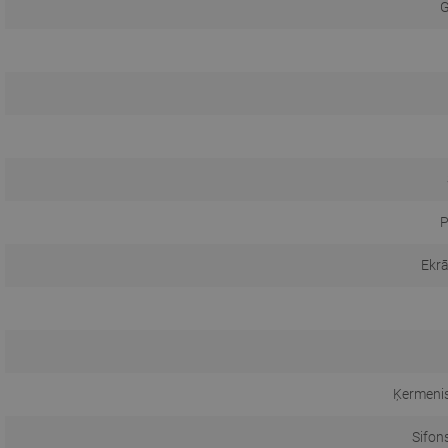
G
P
Ekr
Ķermeni
Sifon