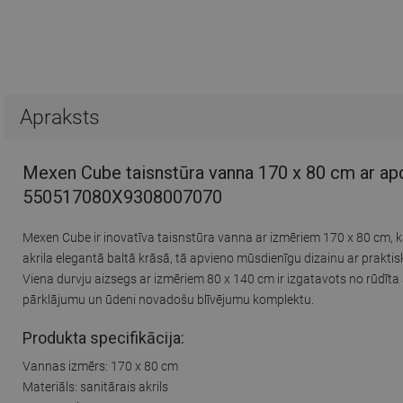
Apraksts
Mexen Cube taisnstūra vanna 170 x 80 cm ar apdar
550517080X9308007070
Mexen Cube ir inovatīva taisnstūra vanna ar izmēriem 170 x 80 cm, k
akrila elegantā baltā krāsā, tā apvieno mūsdienīgu dizainu ar prakt
Viena durvju aizsegs ar izmēriem 80 x 140 cm ir izgatavots no rūdīta st
pārklājumu un ūdeni novadošu blīvējumu komplektu.
Produkta specifikācija:
Vannas izmērs: 170 x 80 cm
Materiāls: sanitārais akrils