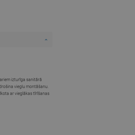
ariem izturīga sanitārā
odrošina vieglu montāšanu.
īkota ar vieglākas tīrīšanas