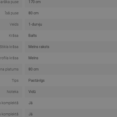
arāka puse
170 cm
Īsā puse
80 cm
Veids
1-durvju
Krāsa
Balts
Stikla krāsa
Melns raksts
rofila krāsa
Melns
āna platums
80 cm
Tips
Pastāvīgs
Noteka
Vidū
s komplektā
Jā
s komplektā
Jā