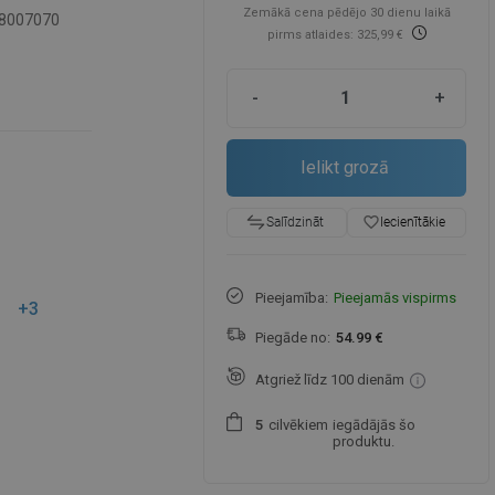
Zemākā cena pēdējo 30 dienu laikā
8007070
pirms atlaides: 325,99 €
-
+
Ielikt grozā
favorite_border
Iecienītākie
Salīdzināt
Pieejamība:
Pieejamās vispirms
+3
Piegāde no:
54.99 €
Atgriež līdz 100 dienām
cilvēkiem
iegādājās šo
5
produktu.