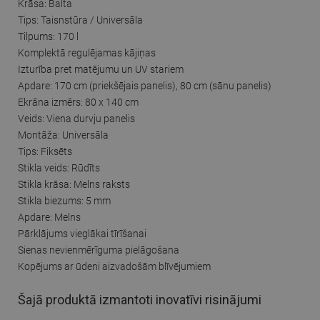
Krāsa: Balta
Tips: Taisnstūra / Universāla
Tilpums: 170 l
Komplektā regulējamas kājiņas
Izturība pret matējumu un UV stariem
Apdare: 170 cm (priekšējais panelis), 80 cm (sānu panelis)
Ekrāna izmērs: 80 x 140 cm
Veids: Viena durvju panelis
Montāža: Universāla
Tips: Fiksēts
Stikla veids: Rūdīts
Stikla krāsa: Melns raksts
Stikla biezums: 5 mm
Apdare: Melns
Pārklājums vieglākai tīrīšanai
Sienas nevienmērīguma pielāgošana
Kopējums ar ūdeni aizvadošām blīvējumiem
Šajā produktā izmantoti inovatīvi risinājumi