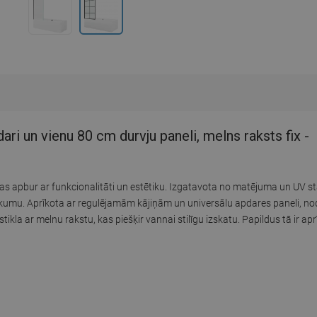
i un vienu 80 cm durvju paneli, melns raksts fix -
as apbur ar funkcionalitāti un estētiku. Izgatavota no matējuma un UV st
iskumu. Aprīkota ar regulējamām kājiņām un universālu apdares paneli, n
ikla ar melnu rakstu, kas piešķir vannai stilīgu izskatu. Papildus tā ir apr