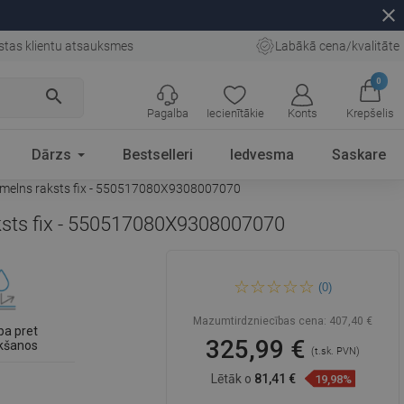
close
stas klientu atsauksmes
Labākā cena/kvalitāte
0
search
Pagalba
Iecienītākie
Konts
Krepšelis
Dārzs
Bestselleri
Iedvesma
Saskare
, melns raksts fix - 550517080X9308007070
aksts fix - 550517080X9308007070
Mexen Cube taisnstūra vanna
(0)
170 x 80 cm ar apdari un
vienu 80 cm durvju paneli,
melns raksts fix -
Mazumtirdzniecības cena:
407,40 €
550517080X9308007070
ba pret
325,99 €
kšanos
(t.sk. PVN)
Lētāk o
81,41 €
19,98%