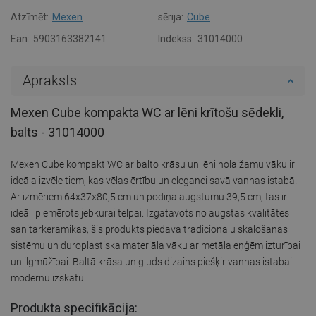
Atzīmēt:
Mexen
sērija:
Cube
Ean:
5903163382141
Indekss:
31014000
Apraksts
Mexen Cube kompakta WC ar lēni krītošu sēdekli,
balts - 31014000
Mexen Cube kompakt WC ar balto krāsu un lēni nolaižamu vāku ir
ideāla izvēle tiem, kas vēlas ērtību un eleganci savā vannas istabā.
Ar izmēriem 64x37x80,5 cm un podiņa augstumu 39,5 cm, tas ir
ideāli piemērots jebkurai telpai. Izgatavots no augstas kvalitātes
sanitārkeramikas, šis produkts piedāvā tradicionālu skalošanas
sistēmu un duroplastiska materiāla vāku ar metāla eņģēm izturībai
un ilgmūžībai. Baltā krāsa un gluds dizains piešķir vannas istabai
modernu izskatu.
Produkta specifikācija: