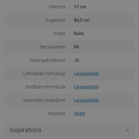
Platums
37 cm
Augstums
80,5 cm
Krāsa
Balts
Bez apkakles
Nē
Aizsargpārklājums
Jā
Lietošanas instrukcija
Lejupielādēt
Drošības informācija
Lejupielādēt
Garantijas nosacījumi
Lejupielādēt
Ražotājs
Skatīt
Inspirations