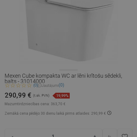
Mexen Cube kompakta WC ar lēni krītošu sēdekli,
balts - 31014000
(0)
(0)
Jautājumi
290,99 €
19,99%
(t.sk. PVN)
Mazumtirdzniecības cena:
363,70 €
Zemākā cena pēdējo 30 dienu laikā
pirms atlaides: 290,99 €
favorite_border
-
+