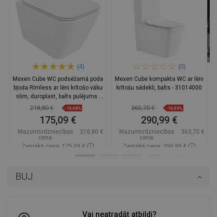
(4)
(0)
Mexen Cube WC podsēžamā poda
Mexen Cube kompakta WC ar lēni
bļoda Rimless ar lēni krītošo vāku
krītošu sēdekli, balts - 31014000
slim, duroplast, balts pulējums -
30924000
218,80 €
363,70 €
-19,98%
-19,99%
175,09 €
290,99 €
Mazumtirdzniecības
218,80 €
Mazumtirdzniecības
363,70 €
cena:
cena:
Zemākā cena: 175,09 €
Zemākā cena: 290,99 €
Pieejamība:
Pieejamās vispirms
Pieejamība:
Pieejamās vispirms
BUJ
Ielikt grozā
Ielikt grozā
Salīdzināt
favorite_border
Iecienītākie
Salīdzināt
favorite_border
Iecienītākie
Vai neatradāt atbildi?