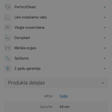
PerfectClean
Lēni nolaižams vāks
Viegla noņemšana
Duroplast
Metāla eņģes
Spīdums
2 gadu garantija
Produkta detaļas
sērija
Cube
Garums
64 cm