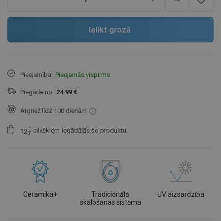
Ielikt grozā
Pieejamība:
Pieejamās vispirms
Piegāde no:
24.99 €
Atgriež līdz 100 dienām
cilvēkiem
iegādājās šo produktu.
1
2
7
Ceramika+
Tradicionālā
UV aizsardzība
skalošanas sistēma