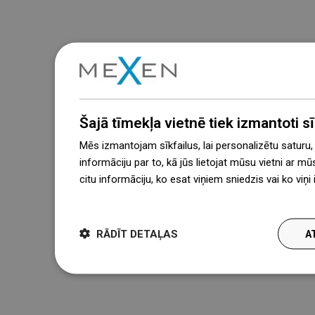
Šajā tīmekļa vietnē tiek izmantoti sīk
Mēs izmantojam sīkfailus, lai personalizētu saturu
informāciju par to, kā jūs lietojat mūsu vietni ar mū
citu informāciju, ko esat viņiem sniedzis vai ko viņ
więcej
RĀDĪT DETAĻAS
A