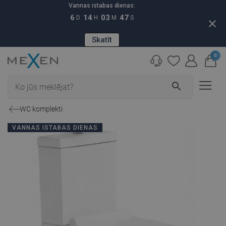
Vannas istabas dienas:
6
14
03
46
D
H
M
S
close
Skatīt
0
search
WC komplekti
VANNAS ISTABAS DIENAS