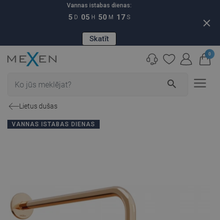
Vannas istabas dienas:
5
05
50
16
D
H
M
S
close
Skatīt
0
search
Lietus dušas
VANNAS ISTABAS DIENAS