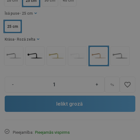
20 cm
30 cm
40 cm
25 cm
Īsā puse
- 25 cm
25 cm
Krāsa
- Rozā zelta
favorite_border
-
+
Ielikt grozā
Pieejamība:
Pieejamās vispirms