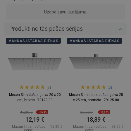
Uzdod savu jautājumu.
Produkti no tās pašas sērijas
VANNAS ISTABAS DIENAS
VANNAS ISTABAS DIENAS
(7)
(5)
Mexen Slim dušas galva 20 x 20
Mexen Slim lietus dušas galva 25
cm, hroms - 79120-00
x 25 cm, hromēta - 79125-00
15,20 €
23,60 €
-19,8%
-19,96%
12,19 €
18,89 €
Mazumtirdzniecības
15,20 €
Mazumtirdzniecības
23,60 €
cena:
cena: