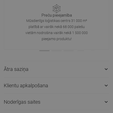
Preču pieejamība
Mūsdienīgs loģistikas centrs 31 000 m²
platībā ar vairāk nekā 68 000 palešu
vietām nodrošina vairāk nekā 1 500 000
pieejamo produktu!
Ātra saziņa

Klientu apkalpošana

Noderīgas saites
