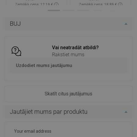
Zemākā cena: 12,19 €
Zemākā cena: 18,89 €
Pieejamība:
Pieejamās vispirms
Pieejamība:
Pieejamās vispirms
BUJ
Ielikt grozā
Ielikt grozā
Salīdzināt
favorite_border
Iecienītākie
Salīdzināt
favorite_border
Iecienītākie
Vai neatradāt atbildi?
Rakstiet mums
Uzdodiet mums jautājumu
Skatīt citus jautājumus
Jautājiet mums par produktu