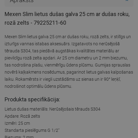
Mexen Slim lietus dušas galva 25 cm ar dušas roku,
rozā zelts - 79225211-60
Mexen Slim lietus galva 25 cm ar dušas roku, rozā zelts, ir stilīgs un
izturīgs vannas istabas aksesuārs. Izgatavots no nerūsējošā
tērauda S304, tas piedāvā augstākas kvalitātes materiālu ar
pievilcīgu rozā zelta apdari. Ar 25 cm diametru un 2 mm biezumu,
tas nodrošina plašu, vienmērīgu ūdens plūsmu. Gumijas sprauslas
novērš kaļķakmens nosēdumus, pagarinot lietus galvas kalpošanas
laiku. Rokamērsts ir viegli uzstādāms uz sienas un ir 90° leņķī,
nodrošinot optimālu ūdens plūsmu.
Produkta specifikācija:
Lietus dušas materiāls: Nerūsējošais tērauds S304
Apdare: Rozā zelts
Izmēri: 25 cm
Standarta pieslēgums G 1/2"
Biezums: 2 mm