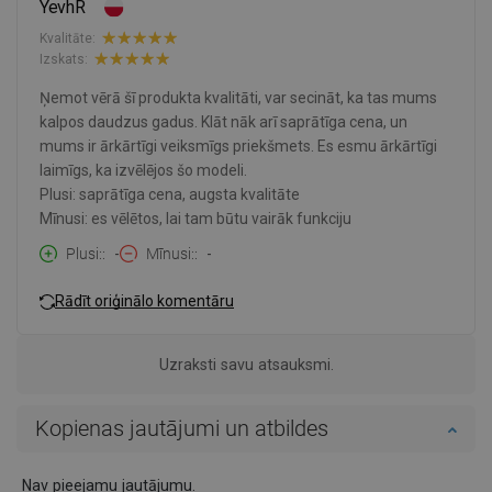
YevhR
Kvalitāte:
Izskats:
Ņemot vērā šī produkta kvalitāti, var secināt, ka tas mums
kalpos daudzus gadus. Klāt nāk arī saprātīga cena, un
mums ir ārkārtīgi veiksmīgs priekšmets. Es esmu ārkārtīgi
laimīgs, ka izvēlējos šo modeli.
Plusi: saprātīga cena, augsta kvalitāte
Mīnusi: es vēlētos, lai tam būtu vairāk funkciju
Plusi:
-
Mīnusi:
-
Rādīt oriģinālo komentāru
Uzraksti savu atsauksmi.
Kopienas jautājumi un atbildes
Nav pieejamu jautājumu.