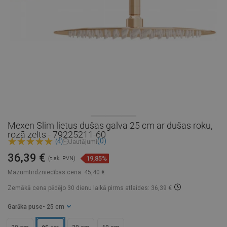
Mexen Slim lietus dušas galva 25 cm ar dušas roku,
rozā zelts - 79225211-60
(0)
(4)
Jautājumi
36,39 €
19,85%
(t.sk. PVN)
Mazumtirdzniecības cena:
45,40 €
Zemākā cena pēdējo 30 dienu laikā
pirms atlaides: 36,39 €
Garāka puse
- 25 cm