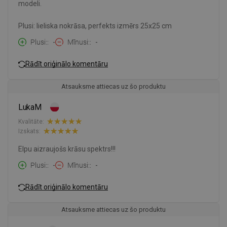
modeli.
Plusi: lieliska nokrāsa, perfekts izmērs 25x25 cm
Plusi:
-
Mīnusi:
-
Rādīt oriģinālo komentāru
Atsauksme attiecas uz šo produktu
LukaM
Kvalitāte:
Izskats:
Elpu aizraujošs krāsu spektrs!!!
Plusi:
-
Mīnusi:
-
Rādīt oriģinālo komentāru
Atsauksme attiecas uz šo produktu