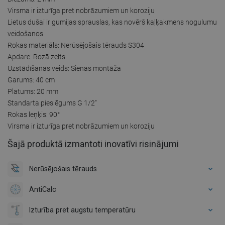
Virsma ir izturīga pret nobrāzumiem un koroziju
Lietus dušai ir gumijas sprauslas, kas novērš kaļķakmens nogulumu
veidošanos
Rokas materiāls: Nerūsējošais tērauds S304
Apdare: Rozā zelts
Uzstādīšanas veids: Sienas montāža
Garums: 40 cm
Platums: 20 mm
Standarta pieslēgums G 1/2"
Rokas leņķis: 90°
Virsma ir izturīga pret nobrāzumiem un koroziju
Šajā produktā izmantoti inovatīvi risinājumi
Nerūsējošais tērauds
AntiCalc
Izturība pret augstu temperatūru