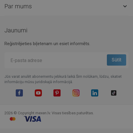
Par mums

Jaunumi
Reģistrējieties biļetenam un esiet informēts.
Jūs varat anulēt abonementu jebkurā laikā.Šim nolūkam, lūdzu, skatiet
informāciju mūsu juridiskajā informācijā.
Facebook
YouTube
Pinterest
Instagram
LinkedIn
TikTok
2026 © Copyright mexen.lv. Visas tiesības paturētas.