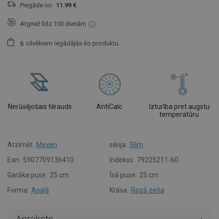
Piegāde no:
11.99 €
Atgriež līdz 100 dienām
cilvēkiem
iegādājās šo produktu.
5
Nerūsējošais tērauds
AntiCalc
Izturība pret augstu
temperatūru
Atzīmēt:
Mexen
sērija:
Slim
Ean:
5907709136410
Indekss:
79225211-60
Garāka puse:
25 cm
Īsā puse:
25 cm
Forma:
Apaļš
Krāsa:
Rozā zelta
Apraksts