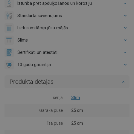
Izturība pret apduļķošanos un koroziju
Standarta savienojums
Lietus imitācija jūsu mājās
Slims
Sertifikāti un atestāti
10 gadu garantija
Produkta detaļas
sērija
Slim
Garāka puse
25 cm
Īsā puse
25 cm