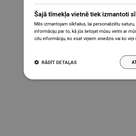
Šajā tīmekļa vietnē tiek izmantoti sīk
Mēs izmantojam sīkfailus, lai personalizētu saturu
informāciju par to, kā jūs lietojat mūsu vietni ar mū
citu informāciju, ko esat viņiem sniedzis vai ko viņ
więcej
RĀDĪT DETAĻAS
A