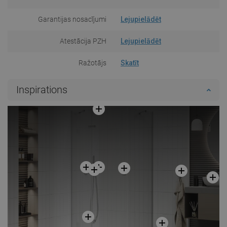
Garantijas nosacījumi
Lejupielādēt
Atestācija PZH
Lejupielādēt
Ražotājs
Skatīt
Inspirations