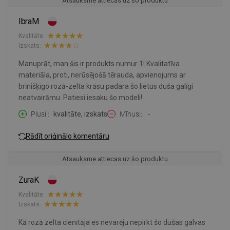
Atsauksme attiecas uz šo produktu
IbraM
Kvalitāte:
Izskats:
Manuprāt, man šis ir produkts numur 1! Kvalitatīva
materiāla, proti, nerūsējošā tērauda, apvienojums ar
brīnišķīgo rozā-zelta krāsu padara šo lietus duša galīgi
neatvairāmu. Patiesi iesaku šo modeli!
Plusi:
kvalitāte, izskats
Mīnusi:
-
Rādīt oriģinālo komentāru
Atsauksme attiecas uz šo produktu
ZuraK
Kvalitāte:
Izskats:
Kā rozā zelta cienītāja es nevarēju nepirkt šo dušas galvas