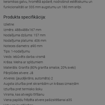
keramikas galvu, hromētā apdarē, nodrošinot estētiskumu un
funkcionalitāti ar 335 mm augstumu un 180 mm snīpi.
Produkta specifikācija:
Izlietne:
Izmērs: 488x488x167 mm
Nodalījuma dziļums: 157 mm
Nodalījuma platums: 406 mm
Noteces diametrs: ø90 mm
Tips: 1-nodalījumu
Veids: Iebūvēts darba virsmā
Krāsa: Melna ar spīdumiem
Materiāls: Granīts (80% granīta smalce, 20% sveķi)
Pārplūdes atvere: Jā
Atveres: (jaucējkrāns, automāts) 2
Augsta izturība pret skrambām un krāsas izmaiņām
Izturība pret termisko šoku
Virsma, kas atvieglo tīrīšanu
Viena papildu frēzēta atvere pašizsitēšanai ø35