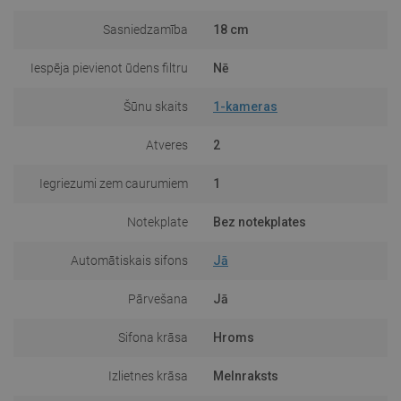
Sasniedzamība
18 cm
Iespēja pievienot ūdens filtru
Nē
Šūnu skaits
1-kameras
Atveres
2
Iegriezumi zem caurumiem
1
Notekplate
Bez notekplates
Automātiskais sifons
Jā
Pārvešana
Jā
Sifona krāsa
Hroms
Izlietnes krāsa
Melnraksts