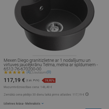
Mexen Diego granitizlietne ar 1 nodalījumu un
virtuves jaucējkrānu Telma, melna ar spīdumiem -
6512-76-670200-00
(0)
(4)
Jautājumi
117,19 €
19,95%
(t.sk. PVN)
Mazumtirdzniecības cena:
146,40 €
Zemākā cena pēdējo 30 dienu laikā
pirms atlaides: 117,19 €
Izlietnes krāsa
- Melnraksts