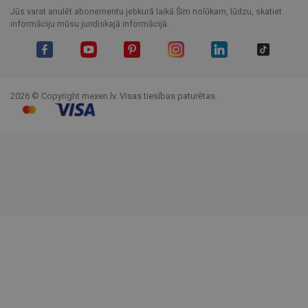
Jūs varat anulēt abonementu jebkurā laikā.Šim nolūkam, lūdzu, skatiet
informāciju mūsu juridiskajā informācijā.
Facebook
YouTube
Pinterest
Instagram
LinkedIn
TikTok
2026 © Copyright mexen.lv. Visas tiesības paturētas.