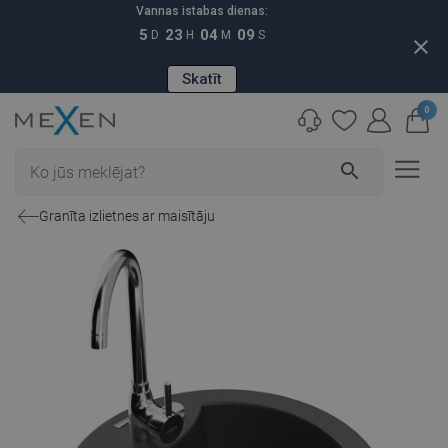
Vannas istabas dienas:
5
23
04
08
D
H
M
S
close
Skatīt
0
search
Granīta izlietnes ar maisītāju