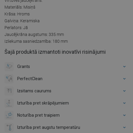
Virtuves jaucējkrāns:
Materiāls: Misiņš
Krāsa: Hroms
Galviņa: Keramiska
Perlators: Jā
Jaucējkrāna augstums: 335 mm
Izliekuma sasniedzamība: 180 mm
Šajā produktā izmantoti inovatīvi risinājumi
Grants
PerfectClean
Izsitams caurums
Izturība pret skrāpējumiem
Noturība pret traipiem
Izturība pret augstu temperatūru