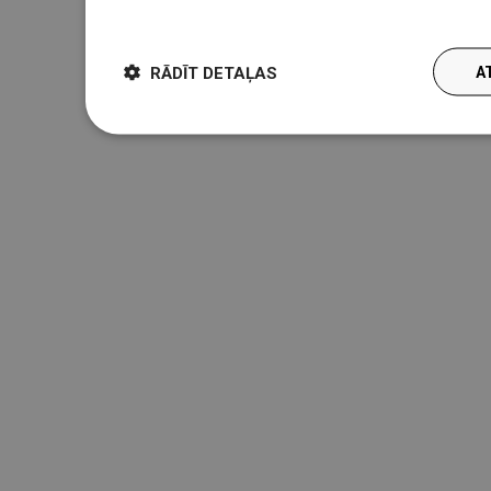
więcej
RĀDĪT DETAĻAS
A