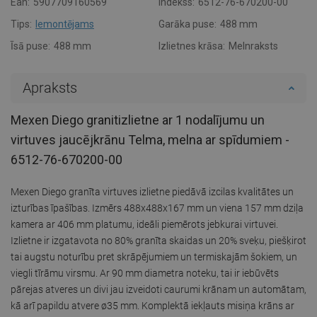
Ean:
5907709160569
Indekss:
6512-76-670200-00
Tips:
Iemontējams
Garāka puse:
488 mm
Īsā puse:
488 mm
Izlietnes krāsa:
Melnraksts
Apraksts
Mexen Diego granitizlietne ar 1 nodalījumu un
virtuves jaucējkrānu Telma, melna ar spīdumiem -
6512-76-670200-00
Mexen Diego granīta virtuves izlietne piedāvā izcilas kvalitātes un
izturības īpašības. Izmērs 488x488x167 mm un viena 157 mm dziļa
kamera ar 406 mm platumu, ideāli piemērots jebkurai virtuvei.
Izlietne ir izgatavota no 80% granīta skaidas un 20% sveķu, piešķirot
tai augstu noturību pret skrāpējumiem un termiskajām šokiem, un
viegli tīrāmu virsmu. Ar 90 mm diametra noteku, tai ir iebūvēts
pārejas atveres un divi jau izveidoti caurumi krānam un automātam,
kā arī papildu atvere ø35 mm. Komplektā iekļauts misiņa krāns ar