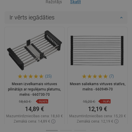
Ražotājs
Skatīt
Ir vērts iegādāties
(15)
(7)
Mexen izvelkamais virtuves
Mexen saliekams virtuves statīvs,
pilinātājs ar regulējamu platumu,
melns - 660949-70
melns - 660730-70
18,60 €
15,20 €
-19,95%
-19,8%
14,89 €
12,19 €
Mazumtirdzniecības cena:
18,60 €
Mazumtirdzniecības cena:
15,20 €
Zemākā cena: 14,89 €
Zemākā cena: 12,19 €
Pieejamība:
Pieejamās vispirms
Pieejamība:
Pieejamās vispirms