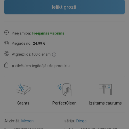
Ielikt grozā
Pieejamība:
Pieejamās vispirms
Piegāde no:
24.99 €
Atgriež līdz 100 dienām
cilvēkiem
iegādājās šo produktu.
0
Grants
PerfectClean
Izsitams caurums
Atzīmēt:
Mexen
sērija:
Diego