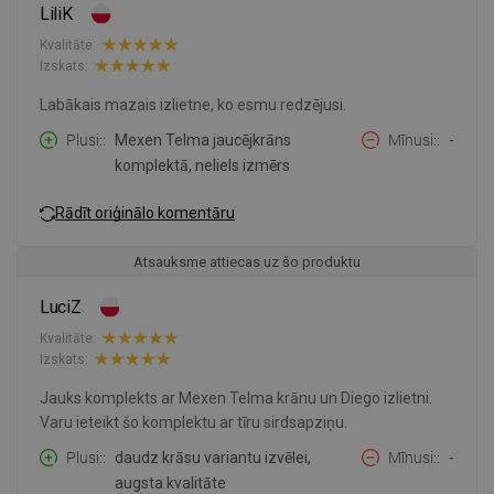
LiliK
Kvalitāte:
Izskats:
Labākais mazais izlietne, ko esmu redzējusi.
Plusi:
Mexen Telma jaucējkrāns
Mīnusi:
-
komplektā, neliels izmērs
Rādīt oriģinālo komentāru
Atsauksme attiecas uz šo produktu
LuciZ
Kvalitāte:
Izskats:
Jauks komplekts ar Mexen Telma krānu un Diego izlietni.
Varu ieteikt šo komplektu ar tīru sirdsapziņu.
Plusi:
daudz krāsu variantu izvēlei,
Mīnusi:
-
augsta kvalitāte