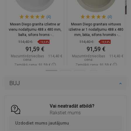
(4)
(4)
Mexen Diego granīta izlietne ar
Mexen Diego granitais virtuves
vienu nodalījumu 488 x 480 mm,
izlietne ar 1 nodalījumu 488 x 480
balta, sifons hroms -
mm, bēša, sifons hromēts -
6512481000-20
6512481000-69
114,40 €
114,40 €
-19,94%
-19,94%
91,59 €
91,59 €
Mazumtirdzniecības
114,40 €
Mazumtirdzniecības
114,40 €
cena:
cena:
Zemākā cena: 91,59 €
Zemākā cena: 91,59 €
Pieejamība:
Pieejamās vispirms
Pieejamība:
Pieejamās vispirms
BUJ
Ielikt grozā
Ielikt grozā
Salīdzināt
favorite_border
Iecienītākie
Salīdzināt
favorite_border
Iecienītākie
Vai neatradāt atbildi?
Rakstiet mums
Uzdodiet mums jautājumu