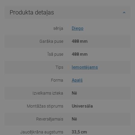
Produkta detaļas
sērija
Diego
Garāka puse
488 mm
Īsā puse
488 mm
Tips
Iemontējams
Forma
Apaļš
Izvelkams izteka
Nē
Montāžas stiprums
Universāla
Reversējamais
Nē
Jaucējkrāna augstums
33,5 cm