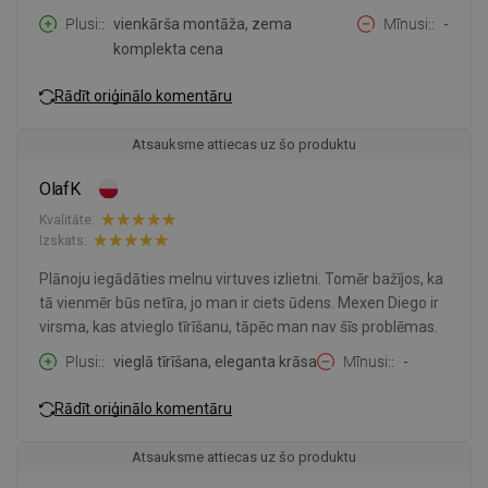
Plusi:
vienkārša montāža, zema
Mīnusi:
-
komplekta cena
Rādīt oriģinālo komentāru
Atsauksme attiecas uz šo produktu
OlafK
Kvalitāte:
Izskats:
Plānoju iegādāties melnu virtuves izlietni. Tomēr bažījos, ka
tā vienmēr būs netīra, jo man ir ciets ūdens. Mexen Diego ir
virsma, kas atvieglo tīrīšanu, tāpēc man nav šīs problēmas.
Plusi:
vieglā tīrīšana, eleganta krāsa
Mīnusi:
-
Rādīt oriģinālo komentāru
Atsauksme attiecas uz šo produktu