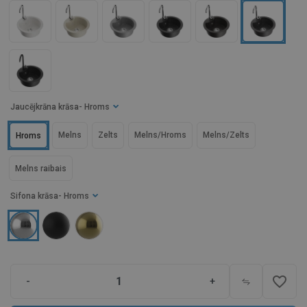
Jaucējkrāna krāsa
- Hroms
Melns
Zelts
Melns/Hroms
Melns/Zelts
Hroms
Melns raibais
Sifona krāsa
- Hroms
favorite_border
-
+