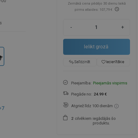
-00
Zemākā cena pēdējo 30 dienu laikā
pirms atlaides: 107,79 €
s
-
+
Ielikt grozā
favorite_border
Iecienītākie
Salīdzināt
Pieejamība:
Pieejamās vispirms
Piegāde no:
24.99 €
Atgriež līdz 100 dienām
+7
cilvēkiem
iegādājās šo
2
produktu.