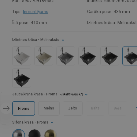
Ean:
5907709189652
Indekss:
6505-76-670200
Tips:
Iemontējams
Garāka puse:
435 mm
Īsā puse:
410 mm
Izlietnes krāsa:
Melnrakst
Izlietnes krāsa
- Melnraksts
Jaucējkrāna krāsa
- Hroms
- (
skatīt vairāk
+7
)
Melns
Zelts
Balts
Bēšs
Hroms
Sifona krāsa
- Hroms