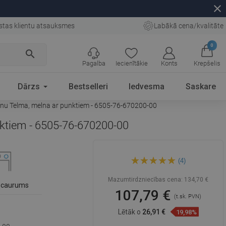
close
stas klientu atsauksmes
Labākā cena/kvalitāte
0
search
Pagalba
Iecienītākie
Konts
Krepšelis
Dārzs
Bestselleri
Iedvesma
Saskare
krānu Telma, melna ar punktiem - 6505-76-670200-00
unktiem - 6505-76-670200-00
Mexen Milo granīta izlietne ar
(4)
vienu nodalījumu un virtuves
jaucējkrānu Telma, melna ar
punktiem - 6505-76-670200-
Mazumtirdzniecības cena:
134,70 €
00
s caurums
107,79 €
(t.sk. PVN)
Lētāk o
26,91 €
19,98%