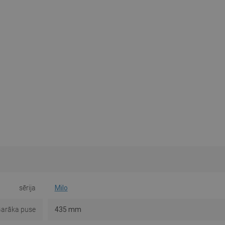
sērija
Milo
arāka puse
435 mm