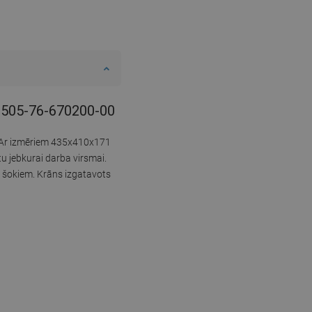
- 6505-76-670200-00
i. Ar izmēriem 435x410x171
u jebkurai darba virsmai.
 šokiem. Krāns izgatavots