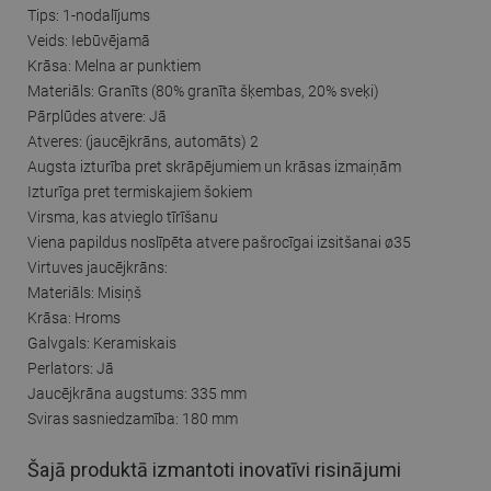
Tips: 1-nodalījums
Veids: Iebūvējamā
Krāsa: Melna ar punktiem
Materiāls: Granīts (80% granīta šķembas, 20% sveķi)
Pārplūdes atvere: Jā
Atveres: (jaucējkrāns, automāts) 2
Augsta izturība pret skrāpējumiem un krāsas izmaiņām
Izturīga pret termiskajiem šokiem
Virsma, kas atvieglo tīrīšanu
Viena papildus noslīpēta atvere pašrocīgai izsitšanai ø35
Virtuves jaucējkrāns:
Materiāls: Misiņš
Krāsa: Hroms
Galvgals: Keramiskais
Perlators: Jā
Jaucējkrāna augstums: 335 mm
Sviras sasniedzamība: 180 mm
Šajā produktā izmantoti inovatīvi risinājumi