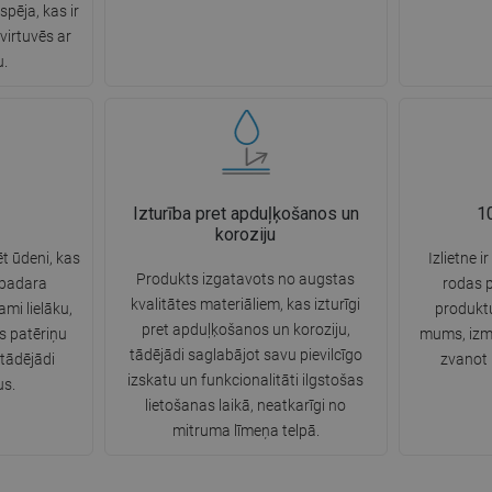
spēja, kas ir
virtuvēs ar
u.
Izturība pret apduļķošanos un
10
koroziju
t ūdeni, kas
Izlietne i
Produkts izgatavots no augstas
 padara
rodas 
kvalitātes materiāliem, kas izturīgi
ami lielāku,
produktu
pret apduļķošanos un koroziju,
s patēriņu
mums, izm
tādējādi saglabājot savu pievilcīgo
 tādējādi
zvanot 
izskatu un funkcionalitāti ilgstošas
us.
lietošanas laikā, neatkarīgi no
mitruma līmeņa telpā.