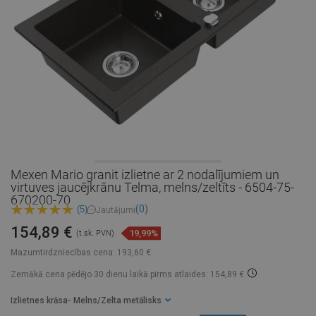
Mexen Mario granit izlietne ar 2 nodalījumiem un
virtuves jaucējkrānu Telma, melns/zeltīts - 6504-75-
670200-70
(0)
(5)
Jautājumi
154,89 €
19,99%
(t.sk. PVN)
Mazumtirdzniecības cena:
193,60 €
Zemākā cena pēdējo 30 dienu laikā
pirms atlaides: 154,89 €
Izlietnes krāsa
- Melns/Zelta metālisks