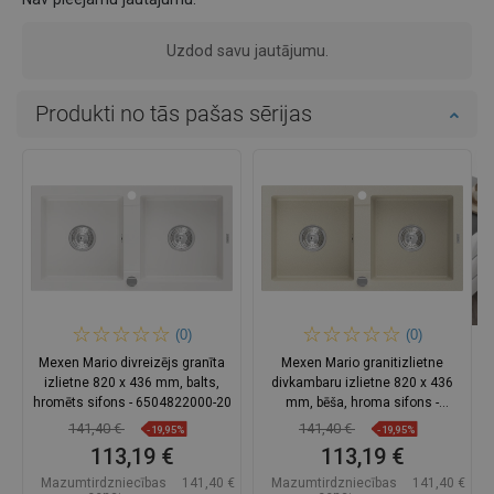
Uzdod savu jautājumu.
Produkti no tās pašas sērijas
(0)
(0)
Mexen Mario divreizējs granīta
Mexen Mario granitizlietne
izlietne 820 x 436 mm, balts,
divkambaru izlietne 820 x 436
hromēts sifons - 6504822000-20
mm, bēša, hroma sifons -
6504822000-69
141,40 €
141,40 €
-19,95%
-19,95%
113,19 €
113,19 €
Mazumtirdzniecības
141,40 €
Mazumtirdzniecības
141,40 €