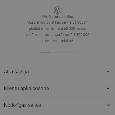
Preču pieejamība
Mūsdienīgs loģistikas centrs 31 000 m²
platībā ar vairāk nekā 68 000 palešu
vietām nodrošina vairāk nekā 1 500 000
pieejamo produktu!
Ātra saziņa

Klientu apkalpošana

Noderīgas saites
