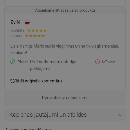
Atsauksme attiecas uz šo produktu
ZviN
Kvalitāte:
Izskats:
Liels, kārtīgs Mario sūklis viegli tīrās un ne tik viegli smērējas.
Iesakām!
Plusi:
Pret netīrumiem noturīgs
Mīnusi:
-
pārklājums.
Rādīt oriģinālo komentāru
Uzraksti savu atsauksmi.
Kopienas jautājumi un atbildes
Nav pieejamu jautājumu.