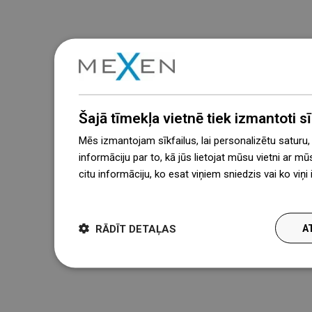
Šajā tīmekļa vietnē tiek izmantoti sīk
Mēs izmantojam sīkfailus, lai personalizētu saturu
informāciju par to, kā jūs lietojat mūsu vietni ar mū
citu informāciju, ko esat viņiem sniedzis vai ko viņ
więcej
RĀDĪT DETAĻAS
A