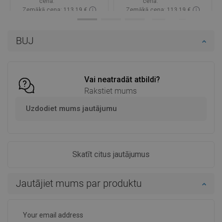
cena:
cena:
Zemākā cena: 113,19 €
Zemākā cena: 113,19 €
Pieejamība:
Pieejamās vispirms
Pieejamība:
Pieejamās vispirms
BUJ
Ielikt grozā
Ielikt grozā
Salīdzināt
favorite_border
Iecienītākie
Salīdzināt
favorite_border
Iecienītākie
Vai neatradāt atbildi?
Rakstiet mums
Uzdodiet mums jautājumu
Skatīt citus jautājumus
Jautājiet mums par produktu