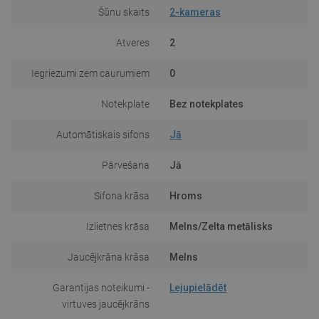
Šūnu skaits
2-kameras
Atveres
2
Iegriezumi zem caurumiem
0
Notekplate
Bez notekplates
Automātiskais sifons
Jā
Pārvešana
Jā
Sifona krāsa
Hroms
Izlietnes krāsa
Melns/Zelta metālisks
Jaucējkrāna krāsa
Melns
Garantijas noteikumi -
Lejupielādēt
virtuves jaucējkrāns