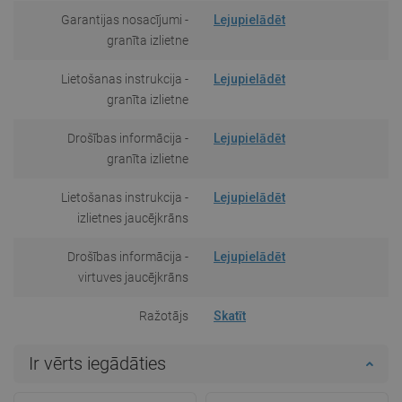
Garantijas nosacījumi -
Lejupielādēt
granīta izlietne
Lietošanas instrukcija -
Lejupielādēt
granīta izlietne
Drošības informācija -
Lejupielādēt
granīta izlietne
Lietošanas instrukcija -
Lejupielādēt
izlietnes jaucējkrāns
Drošības informācija -
Lejupielādēt
virtuves jaucējkrāns
Ražotājs
Skatīt
Ir vērts iegādāties