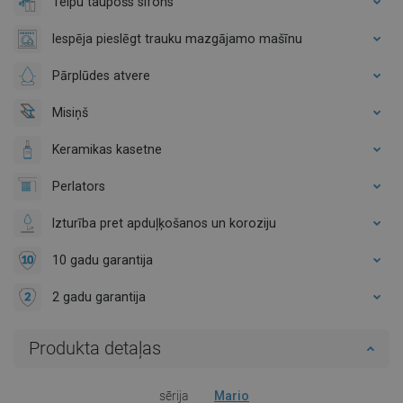
Telpu taupošs sifons
Iespēja pieslēgt trauku mazgājamo mašīnu
Pārplūdes atvere
Misiņš
Keramikas kasetne
Perlators
Izturība pret apduļķošanos un koroziju
10 gadu garantija
2 gadu garantija
Produkta detaļas
sērija
Mario