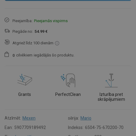
Pieejamība:
Pieejamās vispirms
Piegāde no:
54.99 €
Atgriež līdz 100 dienām
cilvēkiem
iegādājās šo produktu.
0
Grants
PerfectClean
Izturība pret
skrāpējumiem
Atzīmēt:
Mexen
sērija:
Mario
Ean:
5907709189492
Indekss:
6504-75-670200-70