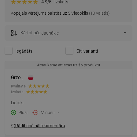
4.9
/5
Izskats
Kopējais vērtējums balstīts uz 5 Viedoklis
(10 valstis)
Kārtot pēc:
Jaunākie
Iegādāts
Citi varianti
Atsauksme attiecas uz šo produktu
Grze .
Kvalitāte:
Izskats:
Lieliski
Plusi:
-
Mīnusi:
-
Rādīt oriģinālo komentāru