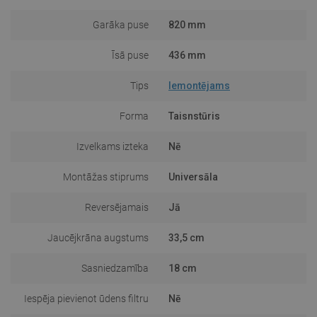
Garāka puse
820 mm
Īsā puse
436 mm
Tips
Iemontējams
Forma
Taisnstūris
Izvelkams izteka
Nē
Montāžas stiprums
Universāla
Reversējamais
Jā
Jaucējkrāna augstums
33,5 cm
Sasniedzamība
18 cm
Iespēja pievienot ūdens filtru
Nē