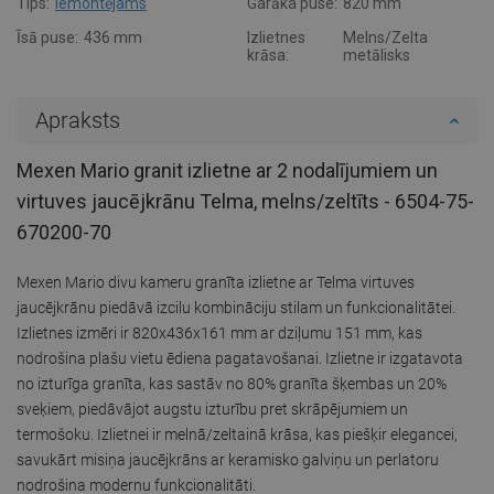
Tips:
Iemontējams
Garāka puse:
820 mm
Īsā puse:
436 mm
Izlietnes
Melns/Zelta
krāsa:
metālisks
Apraksts
Mexen Mario granit izlietne ar 2 nodalījumiem un
virtuves jaucējkrānu Telma, melns/zeltīts - 6504-75-
670200-70
Mexen Mario divu kameru granīta izlietne ar Telma virtuves
jaucējkrānu piedāvā izcilu kombināciju stilam un funkcionalitātei.
Izlietnes izmēri ir 820x436x161 mm ar dziļumu 151 mm, kas
nodrošina plašu vietu ēdiena pagatavošanai. Izlietne ir izgatavota
no izturīga granīta, kas sastāv no 80% granīta šķembas un 20%
sveķiem, piedāvājot augstu izturību pret skrāpējumiem un
termošoku. Izlietnei ir melnā/zeltainā krāsa, kas piešķir elegancei,
savukārt misiņa jaucējkrāns ar keramisko galviņu un perlatoru
nodrošina modernu funkcionalitāti.