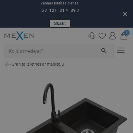
Vannas istabas dienas:
5
12
21
38
D
H
M
S
close
Skatīt
0
search
Granīta izlietnes ar maisītāju