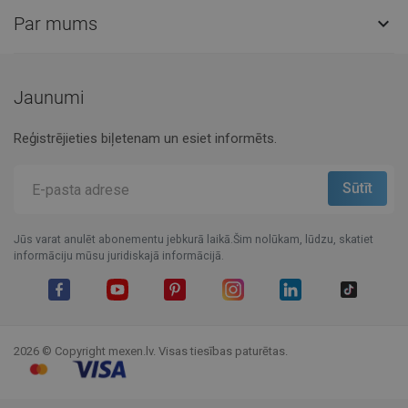
Par mums

Jaunumi
Reģistrējieties biļetenam un esiet informēts.
Jūs varat anulēt abonementu jebkurā laikā.Šim nolūkam, lūdzu, skatiet
informāciju mūsu juridiskajā informācijā.
Facebook
YouTube
Pinterest
Instagram
LinkedIn
TikTok
2026 © Copyright mexen.lv. Visas tiesības paturētas.