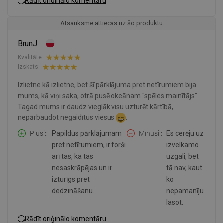
Rādīt oriģinālo komentāru
Atsauksme attiecas uz šo produktu
BrunJ
Kvalitāte:
Izskats:
Izlietne kā izlietne, bet šī pārklājuma pret netīrumiem bija
mums, kā viņi saka, otrā pusē okeānam "spēles mainītājs".
Tagad mums ir daudz vieglāk visu uzturēt kārtībā,
nepārbaudot negaidītus viesus
.
Plusi:
Papildus pārklājumam
Mīnusi:
Es cerēju uz
pret netīrumiem, ir forši
izvelkamo
arī tas, ka tas
uzgali, bet
nesaskrāpējas un ir
tā nav, kaut
izturīgs pret
ko
dedzināšanu.
nepamanīju
lasot.
Rādīt oriģinālo komentāru