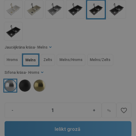
Jaucējkrāna krāsa
- Melns
Hroms
Zelts
Melns/Hroms
Melns/Zelts
Melns
Sifona krāsa
- Hroms
favorite_border
-
+
Ielikt grozā