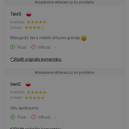
Atsauksme attiecas uz šo produktu
TaisS
Kvalitāte:
Izskats:
Mūsuprāt, tas ir neliels virtuves grāvējs
.
Plusi:
-
Mīnusi:
-
Rādīt oriģinālo komentāru
Atsauksme attiecas uz šo produktu
IrenS
Kvalitāte:
Izskats:
Hitu aprīkojums.
Plusi:
-
Mīnusi:
-