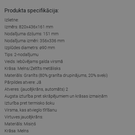
Produkta specifikācija:
Izlietne:
Izmērs: 820x436x161 mm
Nodalījuma dziļums: 151 mm
Nodalījuma izmēri: 356x336 mm
Izplūdes diametrs: ø90 mm
Tips: 2-nodalījumu
Veids: Iebūvējams galda virsmā
Krāsa: Melns/Zeltīts metālisks
Materiāls: Granīts (80% granīta drupinājums, 20% sveķi)
Pārpildes atvere: Jā
Atveres: (jaucējkrāns, automāts) 2
Augsta izturība pret skrāpējumiem un krāsas izmaiņām
Izturība pret termisko šoku
Virsma, kas atvieglo tīrīšanu
Virtuves jaucējkrāns:
Materiāls: Misiņš
Krāsa: Melns