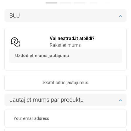
Pieejamība:
Pieejamās vispirms
Pieejamība:
Pieejamās vispirms
BUJ
Ielikt grozā
Ielikt grozā
Salīdzināt
favorite_border
Iecienītākie
Salīdzināt
favorite_border
Iecienītākie
Vai neatradāt atbildi?
Rakstiet mums
Uzdodiet mums jautājumu
Skatīt citus jautājumus
Jautājiet mums par produktu