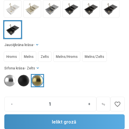
Jaucējkrāna krāsa
-
Hroms
Melns
Zelts
Melns/Hroms
Melns/Zelts
Sifona krāsa
- Zelts
favorite_border
-
+
Ielikt grozā