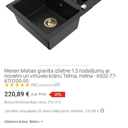
Mexen Matias granīta izlietne 1,5 nodalījumu ar
novietni un virtuves krānu Telma, melna - 6502-77-
670200-50
(0)
(4)
Jautājumi
220,89 €
20%
(t.sk. PVN)
Mazumtirdzniecības cena:
276,10 €
Zemākā cena pēdējo 30 dienu laikā
pirms atlaides: 220,89 €
Izlietnes krāsa
- Melns