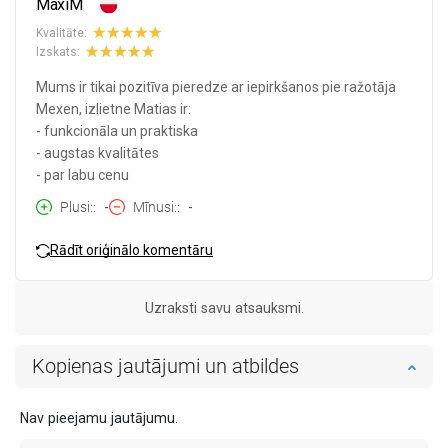
MaxiM
Kvalitāte:
Izskats:
Mums ir tikai pozitīva pieredze ar iepirkšanos pie ražotāja
Mexen, izlietne Matias ir:
- funkcionāla un praktiska
- augstas kvalitātes
- par labu cenu
Plusi:
-
Mīnusi:
-
Rādīt oriģinālo komentāru
Uzraksti savu atsauksmi.
Kopienas jautājumi un atbildes
Nav pieejamu jautājumu.