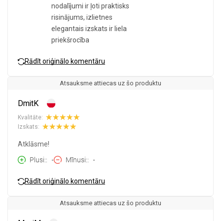
nodalījumi ir ļoti praktisks
risinājums, izlietnes
elegantais izskats ir liela
priekšrocība
Rādīt oriģinālo komentāru
Atsauksme attiecas uz šo produktu
DmitK
Kvalitāte:
Izskats:
Atklāsme!
Plusi:
-
Mīnusi:
-
Rādīt oriģinālo komentāru
Atsauksme attiecas uz šo produktu