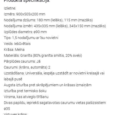
Produkta specifikācija:
Izlietne:
Izmērs: 900x505x200 mm
Nodalījuma dziļums: 180 mm (lielāks), 115 mm (mazāks)
Nodalījuma izmēri: 435x335 mm (lielāks), 345x150 mm (mazāks)
Izplūdes diametrs: ø90 mm
Tips: 1,5 nodalījumu ar īsu novietni
Veids: Iebūvētais
Krāsa: Melna
Materiāls: Granīts (80% granīta smiltis, 20% sveķi)
Pārplūdes caurums: Jā
Caurumi: (krāns, automāts) 2
Uzstādīšana: Universāla, iespēja uzstādīt ar novietni kreisajā vai
labajā pusē
Augsta izturība pret skrāpējumiem un krāsas izmaiņām
Izturība pret termisko šoku
Virsma, kas atvieglo tīrīšanu
Divas papildu, iepriekš sagatavotas caurumu vietas pašizsistiem
ø35
Virtuves krāns: