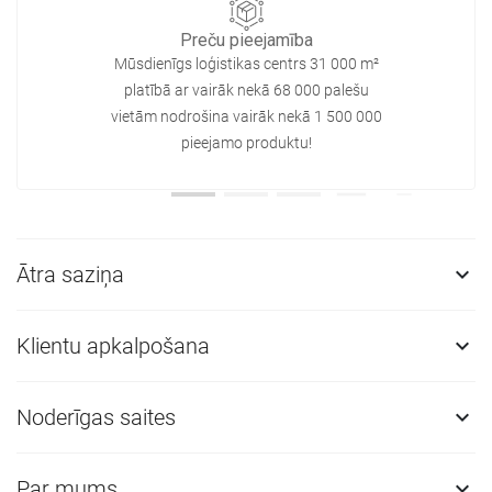
Preču pieejamība
Mūsdienīgs loģistikas centrs 31 000 m²
platībā ar vairāk nekā 68 000 palešu
vietām nodrošina vairāk nekā 1 500 000
pieejamo produktu!
Ātra saziņa

Klientu apkalpošana

Noderīgas saites

Par mums
