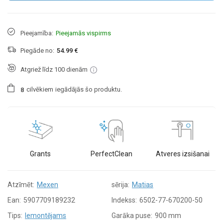
Pieejamība:
Pieejamās vispirms
Piegāde no:
54.99 €
Atgriež līdz 100 dienām
cilvēkiem
iegādājās šo produktu.
8
Grants
PerfectClean
Atveres izsišanai
Atzīmēt:
Mexen
sērija:
Matias
Ean:
5907709189232
Indekss:
6502-77-670200-50
Tips:
Iemontējams
Garāka puse:
900 mm