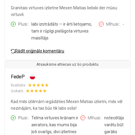
Granitais virtuves izlietne Mexen Matias lieliski der mūsu
virtuvē.
Plusi:
labi izstrādāts — ir ērti lietojams,
Mīnusi:
-
tam ir rūpīgi pielāgota virtuves
maisītājs
Rādīt oriģinālo komentāru
Atsauksme attiecas uz šo produktu
FedeP
Kvalitāte:
Izskats:
Kad mēs izlēmām iegādāties Mexen Matias izlietni, mēs vēl
nezinājām, ka tas būs tik labs solis!
Plusi:
Telma virtuves krānam ir
Mīnusi:
notecētājs
aerators, kas mums bija
varētu būt
ļoti svarīgs, divi izlietnes
garāks