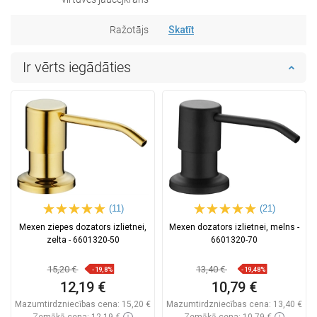
Ražotājs
Skatīt
Ir vērts iegādāties
(11)
(21)
Mexen ziepes dozators izlietnei,
Mexen dozators izlietnei, melns -
zelta - 6601320-50
6601320-70
15,20 €
13,40 €
-19,8%
-19,48%
12,19 €
10,79 €
Mazumtirdzniecības cena:
15,20 €
Mazumtirdzniecības cena:
13,40 €
Zemākā cena: 12,19 €
Zemākā cena: 10,79 €