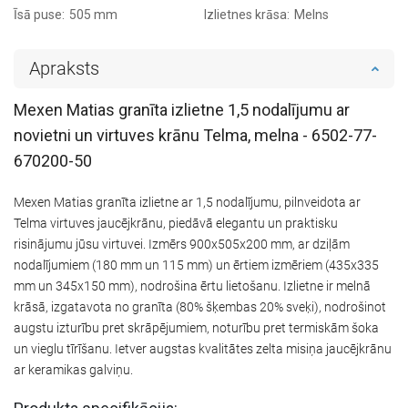
Īsā puse:
505 mm
Izlietnes krāsa:
Melns
Apraksts
Mexen Matias granīta izlietne 1,5 nodalījumu ar
novietni un virtuves krānu Telma, melna - 6502-77-
670200-50
Mexen Matias granīta izlietne ar 1,5 nodalījumu, pilnveidota ar
Telma virtuves jaucējkrānu, piedāvā elegantu un praktisku
risinājumu jūsu virtuvei. Izmērs 900x505x200 mm, ar dziļām
nodalījumiem (180 mm un 115 mm) un ērtiem izmēriem (435x335
mm un 345x150 mm), nodrošina ērtu lietošanu. Izlietne ir melnā
krāsā, izgatavota no granīta (80% šķembas 20% sveķi), nodrošinot
augstu izturību pret skrāpējumiem, noturību pret termiskām šoka
un vieglu tīrīšanu. Ietver augstas kvalitātes zelta misiņa jaucējkrānu
ar keramikas galviņu.