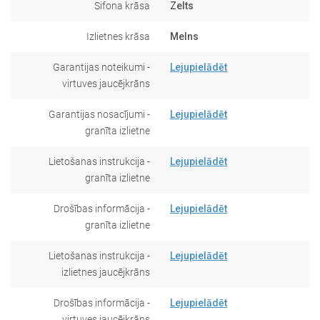
Sifona krāsa
Zelts
Izlietnes krāsa
Melns
Garantijas noteikumi -
Lejupielādēt
virtuves jaucējkrāns
Garantijas nosacījumi -
Lejupielādēt
granīta izlietne
Lietošanas instrukcija -
Lejupielādēt
granīta izlietne
Drošības informācija -
Lejupielādēt
granīta izlietne
Lietošanas instrukcija -
Lejupielādēt
izlietnes jaucējkrāns
Drošības informācija -
Lejupielādēt
virtuves jaucējkrāns