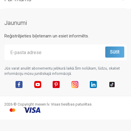
Jaunumi
Reģistrējieties biļetenam un esiet informēts.
Jūs varat anulēt abonementu jebkurā laikā.Šim nolūkam, lūdzu, skatiet
informāciju mūsu juridiskajā informācijā.
Facebook
YouTube
Pinterest
Instagram
LinkedIn
TikTok
2026 © Copyright mexen.lv. Visas tiesības paturētas.