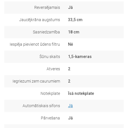
Reversējamais
Jā
Jaucējkrāna augstums
33,5 cm
Sasniedzamība
18 cm
Iespēja pievienot ūdens filtru
Nē
Šūnu skaits
1,5-kameras
Atveres
2
Iegriezumi zem caurumiem
2
Notekplate
Īsā notekplate
Automātiskais sifons
Jā
Pārvešana
Jā