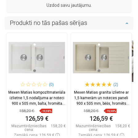
Uzdod savu jautājumu.
Produkti no tās pašas sērijas
(0)
(2)
Mexen Matias kompozītmateriāla
Mexen Matias granīta izlietne ar
izlietne 1,5 nodalījuma ar noteci
1,5 kamerām un noteces paneli
900 x 505 mm, balta, hromēta
900 x 505 mm, bēšs, hromēts
sifons - 6502901505-20
sifons - 6502901505-69
158,20 €
158,20 €
-19,98%
-19,98%
126,59 €
126,59 €
Mazumtirdzniecības
158,20 €
Mazumtirdzniecības
158,20 €
cena:
cena:
Zemākā cena: 126,59 €
Zemākā cena: 126,59 €