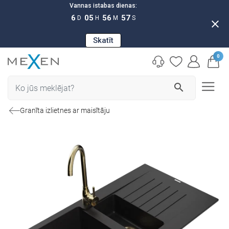
Vannas istabas dienas:
6
05
56
56
D
H
M
S
close
Skatīt
0
search
Granīta izlietnes ar maisītāju