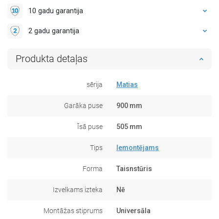
10 gadu garantija
2 gadu garantija
Produkta detaļas
sērija
Matias
Garāka puse
900 mm
Īsā puse
505 mm
Tips
Iemontējams
Forma
Taisnstūris
Izvelkams izteka
Nē
Montāžas stiprums
Universāla