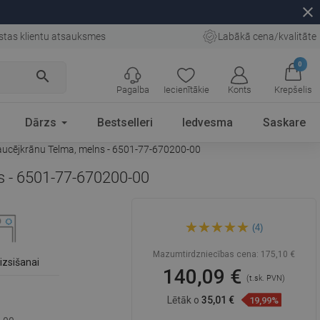
close
stas klientu atsauksmes
Labākā cena/kvalitāte
0
search
Pagalba
Iecienītākie
Konts
Krepšelis
Dārzs
Bestselleri
Iedvesma
Saskare
 jaucējkrānu Telma, melns - 6501-77-670200-00
ns - 6501-77-670200-00
Mexen Leo granitē izlietne ar
(4)
1 nodalījumu un nosūcēju un
virtuves jaucējkrānu Telma,
melns - 6501-77-670200-00
Mazumtirdzniecības cena:
175,10 €
izsišanai
140,09 €
(t.sk. PVN)
Lētāk o
35,01 €
19,99%