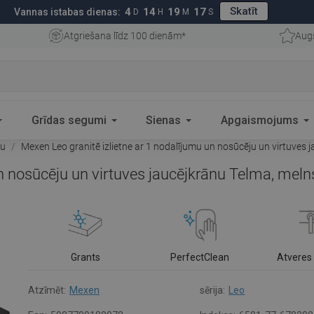
Skatīt
4
14
19
16
Vannas istabas dienas:
D
H
M
S
Atgriešana līdz 100 dienām*
Aug
Grīdas segumi
Sienas
Apgaismojums
ju
Mexen Leo granitē izlietne ar 1 nodalījumu un nosūcēju un virtuves
un nosūcēju un virtuves jaucējkrānu Telma, mel
Grants
PerfectClean
Atveres 
Atzīmēt:
Mexen
sērija:
Leo