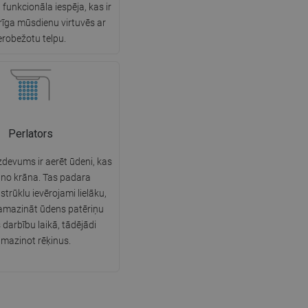
n funkcionāla iespēja, kas ir
SWEDISH
rīga mūsdienu virtuvēs ar
erobežotu telpu.
FINNISH
PORTUGUESE
CROATIAN
GREEK
Perlators
SLOVENIAN
zdevums ir aerēt ūdeni, kas
t no krāna. Tas padara
strūklu ievērojami lielāku,
samazināt ūdens patēriņu
 darbību laikā, tādējādi
mazinot rēķinus.