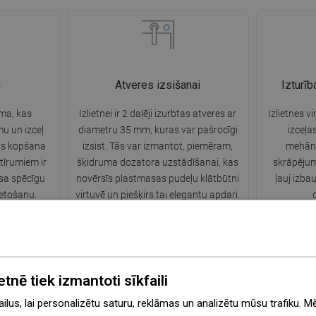
n
Atveres izsišanai
Izturī
sma, kas
Izlietnei ir 2 daļēji izurbtas atveres ar
Izlietnes vi
u un izceļ
diametru 35 mm, kuras var pašrocīgi
izceļas
nas kopšana
izsist. Tās var izmantot, piemēram,
mehāni
tīrumiem ir
šķidruma dozatora uzstādīšanai, kas
skrāpējum
sa spēcīgu
novērsīs plastmasas pudeļu klātbūtni
ļauj izbau
ietošanu.
virtuvē un piešķirs tai elegantu apdari.
etnē tiek izmantoti sīkfaili
emperatūru
Noturīga krāsa
Si
lus, lai personalizētu saturu, reklāmas un analizētu mūsu trafiku. M