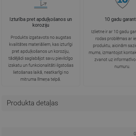
Izturība pret apduļķošanos un
10 gadu garant
koroziju
Izlietne ir ar 10 gadu ga
Produkts izgatavots no augstas
rodas problēmas ar i
kvalitātes materiāliem, kas izturīgi
produktu, aicinām sazi
pret apduļķošanos un koroziju,
mums, izmantojot kontak
tādējādi saglabājot savu pievilcīgo
zvanot uz informatīvo
izskatu un funkcionalitāti ilgstošas
numuru.
lietošanas laikā, neatkarīgi no
mitruma līmeņa telpā.
Produkta detaļas
G