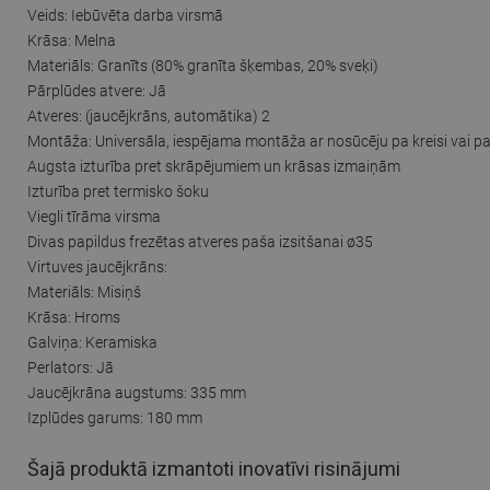
Veids: Iebūvēta darba virsmā
Krāsa: Melna
Materiāls: Granīts (80% granīta šķembas, 20% sveķi)
Pārplūdes atvere: Jā
Atveres: (jaucējkrāns, automātika) 2
Montāža: Universāla, iespējama montāža ar nosūcēju pa kreisi vai pa
Augsta izturība pret skrāpējumiem un krāsas izmaiņām
Izturība pret termisko šoku
Viegli tīrāma virsma
Divas papildus frezētas atveres paša izsitšanai ø35
Virtuves jaucējkrāns:
Materiāls: Misiņš
Krāsa: Hroms
Galviņa: Keramiska
Perlators: Jā
Jaucējkrāna augstums: 335 mm
Izplūdes garums: 180 mm
Šajā produktā izmantoti inovatīvi risinājumi