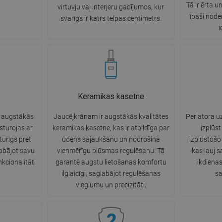
Tā ir ērta u
virtuvju vai interjeru gadījumos, kur
īpaši node
svarīgs ir katrs telpas centimetrs.
i
Keramikas kasetne
o augstākās
Jaucējkrānam ir augstākās kvalitātes
Perlatora u
ksturojas ar
keramikas kasetne, kas ir atbildīga par
izplūs
zturīgs pret
ūdens sajaukšanu un nodrošina
izplūstošo 
abājot savu
vienmērīgu plūsmas regulēšanu. Tā
kas ļauj 
kcionalitāti
garantē augstu lietošanas komfortu
ikdienas
ilglaicīgi, saglabājot regulēšanas
sa
vieglumu un precizitāti.