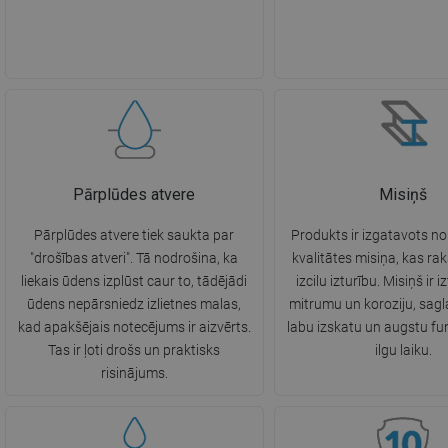
Pārplūdes atvere
Misiņš
Pārplūdes atvere tiek saukta par
Produkts ir izgatavots n
"drošības atveri". Tā nodrošina, ka
kvalitātes misiņa, kas ra
liekais ūdens izplūst caur to, tādējādi
izcilu izturību. Misiņš ir i
ūdens nepārsniedz izlietnes malas,
mitrumu un koroziju, sagl
kad apakšējais notecējums ir aizvērts.
labu izskatu un augstu fun
Tas ir ļoti drošs un praktisks
ilgu laiku.
risinājums.