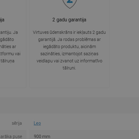
ija
2 gadu garantija
rantiju. Ja
Virtuves ūdenskrāns ir iekļauts 2 gadu
egādāto
garantijā. Ja rodas problēmas ar
nāties ar
iegādāto produktu, aicinām
tformu vai
sazināties, izmantojot saziņas
 tālruņa
veidlapu vai zvanot uz informatīvo
tālruni.
sērija
Leo
arāka puse
900 mm