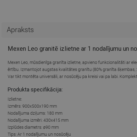
Apraksts
Mexen Leo granitē izlietne ar 1 nodalījumu un n
Mexen Leo, mūsdienīga granīta izlietne, apvieno funkcionalitāti ar
ērtību. Izmantojot augstas kvalitātes granītu (80% granīta šķembas, 
Var tikt montēta universāli, ar nosūcēju pa kreisi vai pa labi. Kompl
Produkta specifikācija:
Izlietne:
Izmērs: 900x500x190 mm
Nodalījuma dziļums: 180 mm
Nodalījuma izmēri: 430x415 mm
Izplūdes diametrs: ø90 mm
Tips: Ar 1 nodalījumu un nosūcēju