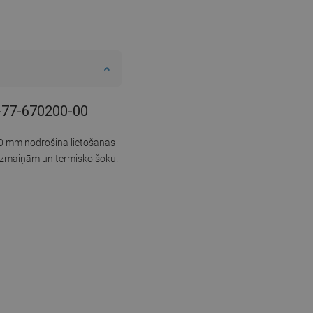
01-77-670200-00
180 mm nodrošina lietošanas
s izmaiņām un termisko šoku.