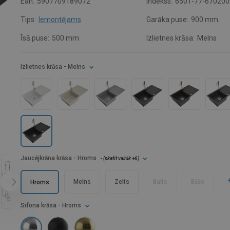
Ean:
5907709189072
Indekss:
6501-77-670200
Tips:
Iemontējams
Garāka puse:
900 mm
Īsā puse:
500 mm
Izlietnes krāsa:
Melns
Izlietnes krāsa
- Melns
Jaucējkrāna krāsa
- Hroms
- (
skatīt vairāk
+6
)
Melns
Zelts
Balts
Bēšs
Hroms
Sifona krāsa
- Hroms