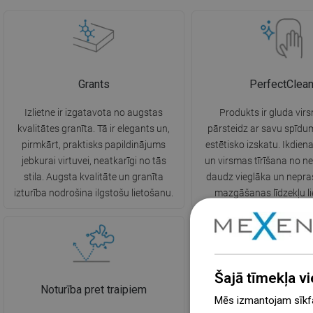
Grants
PerfectClea
Izlietne ir izgatavota no augstas
Produkts ir gluda vir
kvalitātes granīta. Tā ir elegants un,
pārsteidz ar savu spīdum
pirmkārt, praktisks papildinājums
estētisko izskatu. Ikdie
jebkurai virtuvei, neatkarīgi no tās
un virsmas tīrīšana no ne
stila. Augsta kvalitāte un granīta
daudz vieglāka un nepra
izturība nodrošina ilgstošu lietošanu.
mazgāšanas līdzekļu l
Šajā tīmekļa vi
Noturība pret traipiem
Izturība pret augstu t
Mēs izmantojam sīkfai