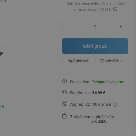
-00
Zemākā cena pēdējo 30 dienu laikā
pirms atlaides: 140,09 €
-
+
Ielikt grozā
favorite_border
Iecienītākie
Salīdzināt
Pieejamība:
Pieejamās vispirms
Piegāde no:
54.99 €
Atgriež līdz 100 dienām
+6
cilvēkiem
iegādājās šo
7
produktu.