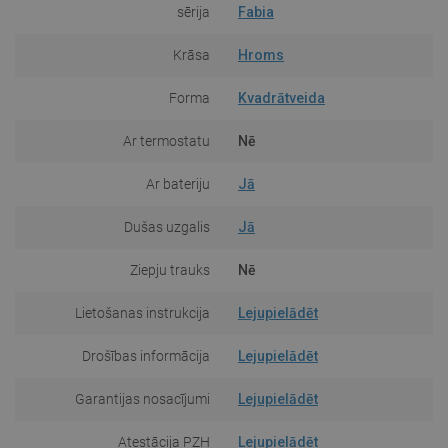
sērija
Fabia
Krāsa
Hroms
Forma
Kvadrātveida
Ar termostatu
Nē
Ar bateriju
Jā
Dušas uzgalis
Jā
Ziepju trauks
Nē
Lietošanas instrukcija
Lejupielādēt
Drošības informācija
Lejupielādēt
Garantijas nosacījumi
Lejupielādēt
Atestācija PZH
Lejupielādēt