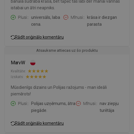
banāla sudraba krāsa, bet tāpēc tas labi der manai vannas
istabai un ātri neapniks.
Plusi:
universāls, laba
Mīnusi:
krāsa ir diezgan
cena.
parasta
Rādīt oriģinālo komentāru
Atsauksme attiecas uz šo produktu
MarvW
Kvalitāte:
Izskats:
Mūsdienīgs dizains un Polijas ražojums - man ideāli
piemērots!
Plusi:
Polijas uzņēmums, ātra
Mīnusi:
nav ziepju
piegāde.
turētāja
Rādīt oriģinālo komentāru