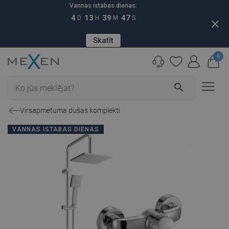
Vannas istabas dienas:
4
13
39
46
D
H
M
S
close
Skatīt
0
search
Virsapmetuma dušas komplekti
VANNAS ISTABAS DIENAS