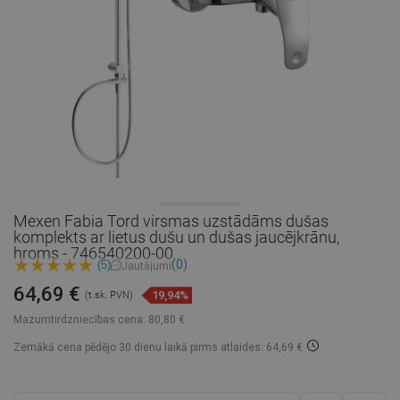
Mexen Fabia Tord virsmas uzstādāms dušas
komplekts ar lietus dušu un dušas jaucējkrānu,
hroms - 746540200-00
(0)
(5)
Jautājumi
64,69 €
19,94%
(t.sk. PVN)
Mazumtirdzniecības cena:
80,80 €
Zemākā cena pēdējo 30 dienu laikā
pirms atlaides: 64,69 €