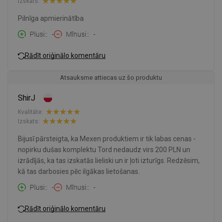
Izskats:
Pilnīga apmierinātība
Plusi:
-
Mīnusi:
-
Rādīt oriģinālo komentāru
Atsauksme attiecas uz šo produktu
ShirJ
Kvalitāte:
Izskats:
Bijusī pārsteigta, ka Mexen produktiem ir tik labas cenas -
nopirku dušas komplektu Tord nedaudz virs 200 PLN un
izrādījās, ka tas izskatās lieliski un ir ļoti izturīgs. Redzēsim,
kā tas darbosies pēc ilgākas lietošanas.
Plusi:
-
Mīnusi:
-
Rādīt oriģinālo komentāru