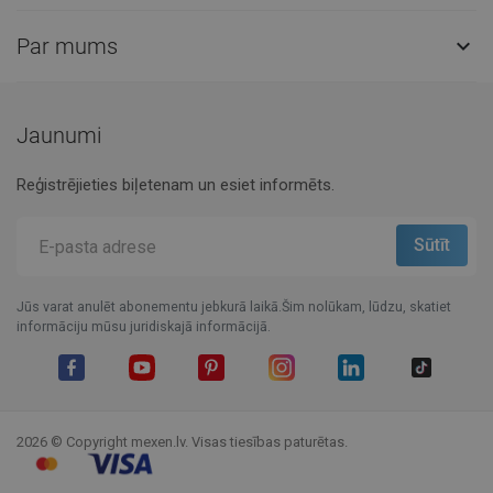
Par mums

Jaunumi
Reģistrējieties biļetenam un esiet informēts.
Jūs varat anulēt abonementu jebkurā laikā.Šim nolūkam, lūdzu, skatiet
informāciju mūsu juridiskajā informācijā.
Facebook
YouTube
Pinterest
Instagram
LinkedIn
TikTok
2026 © Copyright mexen.lv. Visas tiesības paturētas.