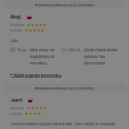
Atsauksme attiecas uz šo produktu
AbigL
Kvalitāte:
Izskats:
Labi.
Plusi:
laba cena, var
Mīnusi:
pārāk maza dušas
iegādāties uz
galviņa, nav
nomaksu.
termostata.
Rādīt oriģinālo komentāru
Atsauksme attiecas uz šo produktu
JeanS
Kvalitāte:
Izskats:
Tord komplekts bija ļoti laba izvēle - tam varbūt ir nedaudz