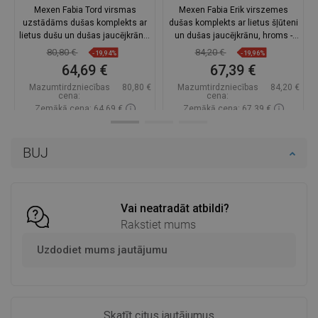
Mexen Fabia Tord virsmas
Mexen Fabia Erik virszemes
uzstādāms dušas komplekts ar
dušas komplekts ar lietus šļūteni
lietus dušu un dušas jaucējkrānu,
un dušas jaucējkrānu, hroms -
hroms - 746540200-00
746540205-00
80,80 €
84,20 €
-19,94%
-19,96%
64,69 €
67,39 €
Mazumtirdzniecības
80,80 €
Mazumtirdzniecības
84,20 €
cena:
cena:
Zemākā cena: 64,69 €
Zemākā cena: 67,39 €
Pieejamība:
Pieejamās vispirms
Pieejamība:
Pieejamās vispirms
BUJ
Ielikt grozā
Ielikt grozā
Salīdzināt
favorite_border
Iecienītākie
Salīdzināt
favorite_border
Iecienītākie
Vai neatradāt atbildi?
Rakstiet mums
Uzdodiet mums jautājumu
Skatīt citus jautājumus