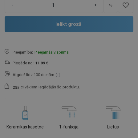
favorite_border
-
+
Ielikt grozā
Pieejamība:
Pieejamās vispirms
Piegāde no:
11.99 €
Atgriež līdz 100 dienām
cilvēkiem
iegādājās šo produktu.
2
3
3
Keramikas kasetne
1-funkcija
Lietus