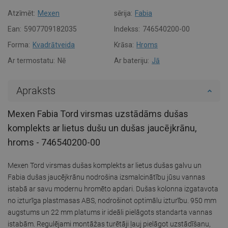
Atzīmēt:
Mexen
sērija:
Fabia
Ean:
5907709182035
Indekss:
746540200-00
Forma:
Kvadrātveida
Krāsa:
Hroms
Ar termostatu:
Nē
Ar bateriju:
Jā
Apraksts
Mexen Fabia Tord virsmas uzstādāms dušas
komplekts ar lietus dušu un dušas jaucējkrānu,
hroms - 746540200-00
Mexen Tord virsmas dušas komplekts ar lietus dušas galvu un
Fabia dušas jaucējkrānu nodrošina izsmalcinātību jūsu vannas
istabā ar savu modernu hromēto apdari. Dušas kolonna izgatavota
no izturīga plastmasas ABS, nodrošinot optimālu izturību. 950 mm
augstums un 22 mm platums ir ideāli pielāgots standarta vannas
istabām. Regulējami montāžas turētāji ļauj pielāgot uzstādīšanu,