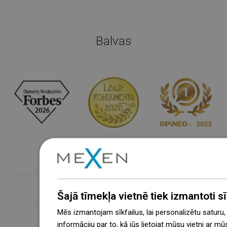
Balvas
Skatīt visu
Šajā tīmekļa vietnē tiek izmantoti sīk
Mēs izmantojam sīkfailus, lai personalizētu saturu
informāciju par to, kā jūs lietojat mūsu vietni ar mū