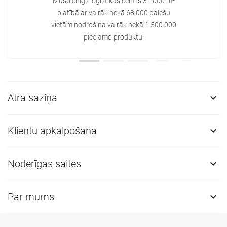
Mūsdienīgs loģistikas centrs 31 000 m²
platībā ar vairāk nekā 68 000 palešu
vietām nodrošina vairāk nekā 1 500 000
pieejamo produktu!
Ātra saziņa

Klientu apkalpošana

Noderīgas saites

Par mums
