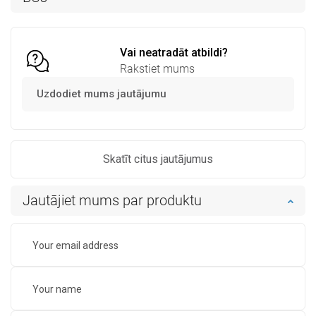
Salīdzināt
favorite_border
Iecienītākie
Salīdzināt
favorite_border
Iecienītākie
Vai neatradāt atbildi?
Rakstiet mums
Uzdodiet mums jautājumu
Skatīt citus jautājumus
Jautājiet mums par produktu