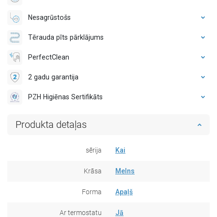
Nesagrūstošs
Tērauda pīts pārklājums
PerfectClean
2 gadu garantija
PZH Higiēnas Sertifikāts
Produkta detaļas
sērija
Kai
Krāsa
Melns
Forma
Apaļš
Ar termostatu
Jā