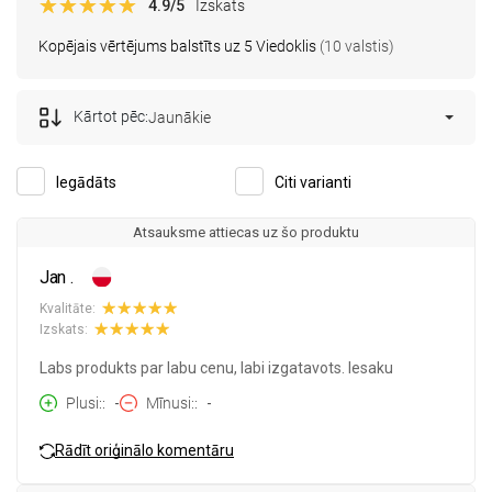
4.9
/5
Izskats
Kopējais vērtējums balstīts uz 5 Viedoklis
(10 valstis)
Kārtot pēc:
Jaunākie
Iegādāts
Citi varianti
Atsauksme attiecas uz šo produktu
Jan .
Kvalitāte:
Izskats:
Labs produkts par labu cenu, labi izgatavots. Iesaku
Plusi:
-
Mīnusi:
-
Rādīt oriģinālo komentāru