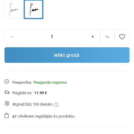
favorite_border
-
+
Ielikt grozā
Pieejamība:
Pieejamās vispirms
Piegāde no:
11.99 €
Atgriež līdz 100 dienām
cilvēkiem
iegādājās šo produktu.
6
7