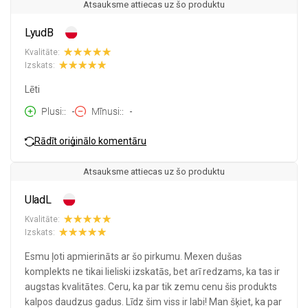
Atsauksme attiecas uz šo produktu
LyudB
Kvalitāte:
Izskats:
Lēti
Plusi:
-
Mīnusi:
-
Rādīt oriģinālo komentāru
Atsauksme attiecas uz šo produktu
UladL
Kvalitāte:
Izskats:
Esmu ļoti apmierināts ar šo pirkumu. Mexen dušas
komplekts ne tikai lieliski izskatās, bet arī redzams, ka tas ir
augstas kvalitātes. Ceru, ka par tik zemu cenu šis produkts
kalpos daudzus gadus. Līdz šim viss ir labi! Man šķiet, ka par