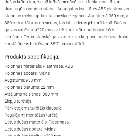
dušas krānu Kai, melnā krāsā, piedāvā izcilu funkcionalitāti un
dizainu jūsu vannas istabai. Ar augstas kvalitātes ABS plastmasas
stabu un melnu apdari, tas piešķir elegancei. Augstumā 950 mm, ar
380 mm attālumu no sienas, tas labi iederas jebkurā telpā. Dušas
galvas izmērs ir ø220 mm, ar trīs funkcijām, nodrošinot ērtu
lietošanu. Termostatiskā galva ar misiņa korpusu nodrošina drošu
karstā ūdens bloķēšanu 38°C temperatūrā.
Produkta specifikācija:
Kolonnas materiāls: Plastmasa, ABS
Kolonnas apdare: Melns
Augstums: 950 mm
Kolonnas platums: 22 mm
Attālums no sienas: 380 mm
Ziepju turētājs
Pārvietojams turētājs klausulei
Regulējami montāžas turētāji
Lietus dušas materiāls: Plastmasa
Lietus dušas apdare: Melns
Lietus dušas izmērs: ø220 mm