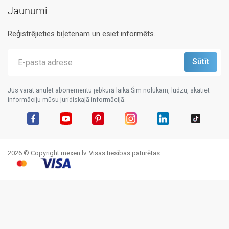
Jaunumi
Reģistrējieties biļetenam un esiet informēts.
Jūs varat anulēt abonementu jebkurā laikā.Šim nolūkam, lūdzu, skatiet
informāciju mūsu juridiskajā informācijā.
Facebook
YouTube
Pinterest
Instagram
LinkedIn
TikTok
2026 © Copyright mexen.lv. Visas tiesības paturētas.