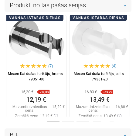
Produkti no tās pašas sērijas
VANNAS ISTABAS DIENAS
VANNAS ISTABAS DIENAS
(7)
(4)
Mexen Kai dušas turētājs, hroms -
Mexen Kai duša turētājs, balts -
79351-00
79351-20
15,20 €
16,80 €
-19,8%
-19,7%
12,19 €
13,49 €
Mazumtirdzniecības
15,20 €
Mazumtirdzniecības
16,80 €
cena:
cena:
Zemākā cena: 12,19 €
Zemākā cena: 13,49 €
Pieejamība:
Pieejamās vispirms
Pieejamība:
Pieejamās vispirms
BUJ
Ielikt grozā
Ielikt grozā