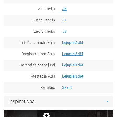
Ar bateriju
Jā
Dušas uzgalis
Jā
Ziepju trauks
Jā
Lietošanas instrukcija
Lejupielādēt
Drošības informācija
Lejupielādēt
Garantijas nosacījumi
Lejupielādēt
Atestācija PZH
Lejupielādēt
Ražotājs
Skatīt
Inspirations