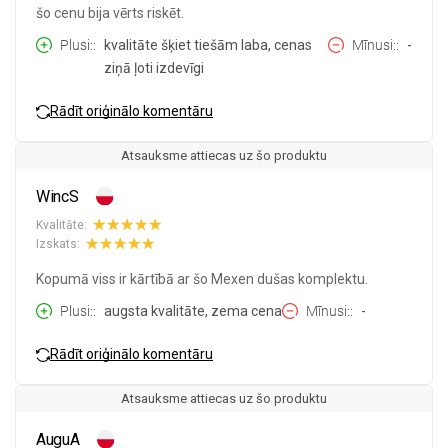
šo cenu bija vērts riskēt.
Plusi:
kvalitāte šķiet tiešām laba, cenas
Mīnusi:
-
ziņā ļoti izdevīgi
Rādīt oriģinālo komentāru
Atsauksme attiecas uz šo produktu
WincS
Kvalitāte:
Izskats:
Kopumā viss ir kārtībā ar šo Mexen dušas komplektu.
Plusi:
augsta kvalitāte, zema cena
Mīnusi:
-
Rādīt oriģinālo komentāru
Atsauksme attiecas uz šo produktu
AuguA