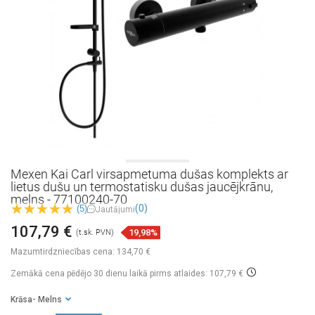
Mexen Kai Carl virsapmetuma dušas komplekts ar
lietus dušu un termostatisku dušas jaucējkrānu,
melns - 77100240-70
(0)
(5)
Jautājumi
107,79 €
19,98%
(t.sk. PVN)
Mazumtirdzniecības cena:
134,70 €
Zemākā cena pēdējo 30 dienu laikā
pirms atlaides: 107,79 €
Krāsa
- Melns