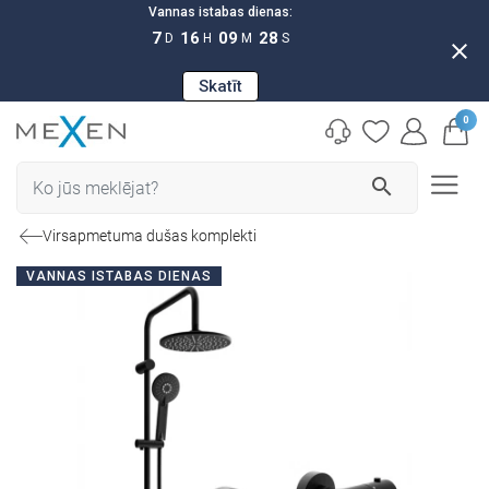
Vannas istabas dienas:
7
16
09
27
D
H
M
S
close
Skatīt
0
search
Virsapmetuma dušas komplekti
VANNAS ISTABAS DIENAS