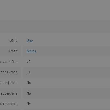
sērija
Uno
Krāsa
Melns
avas krāns
Jā
nnas krāns
Jā
jaucējkrāns
Nē
 jaucējkrāns
Nē
 termostatu
Nē