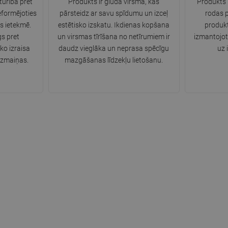
turība pret
Produkts ir gluda virsma, kas
Produkts i
eformējoties
pārsteidz ar savu spīdumu un izceļ
rodas 
s ietekmē.
estētisko izskatu. Ikdienas kopšana
produkt
gs pret
un virsmas tīrīšana no netīrumiem ir
izmantojot
ko izraisa
daudz vieglāka un neprasa spēcīgu
uz 
izmaiņas.
mazgāšanas līdzekļu lietošanu.