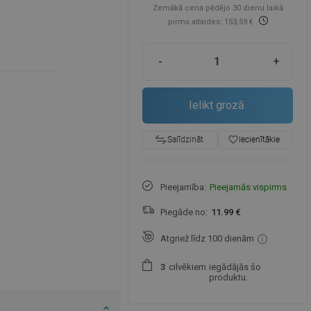
Zemākā cena pēdējo 30 dienu laikā
pirms atlaides: 153,59 €
-
+
Ielikt grozā
favorite_border
Iecienītākie
Salīdzināt
Pieejamība:
Pieejamās vispirms
Piegāde no:
11.99 €
Atgriež līdz 100 dienām
cilvēkiem
iegādājās šo
3
produktu.