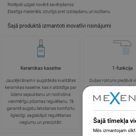
Rotējoši uzgali novērš savērpšanos
Elastīgs materiāls, izturīgs pret izstiepšanu un locīšanu
Šajā produktā izmantoti inovatīvi risinājumi
Keramikas kasetne
1-funkcija
Jaucējkrānam ir augstākās kvalitātes
Dušas rokturis piedāvā 
keramikas kasetne, kas ir atbildīga par
plūsmas veidu – lietu. Šī f
ūdens sajaukšanu un nodrošina
dabisku lietu, kas vienmērī
vienmērīgu plūsmas regulēšanu. Tā
ķermeni. Tā nodrošina
garantē augstu lietošanas komfortu
relaksējošu sajūtu peldēš
ilglaicīgi, saglabājot regulēšanas
kas kļūst par īstu relaksā
Šajā tīmekļa vi
vieglumu un precizitāti.
Mēs izmantojam sīkfai