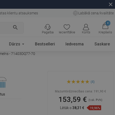
close
stas klientu atsauksmes
Labākā cena/kvalitāte
0
search
Pagalba
Iecienītākie
Konts
Krepšelis
Dārzs
Bestselleri
Iedvesma
Saskare
melns - 71403DQ77-70
Mexen Uno DQ77 vannas
(4)
istaba komplekts, melns -
71403DQ77-70
Mazumtirdzniecības cena:
191,90 €
etus
153,59 €
(t.sk. PVN)
Lētāk o
38,31 €
19,96%