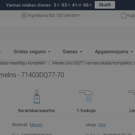
Skatīt
5
03
40
59
Vannas istabas dienas:
D
H
M
S
Atgriešana līdz 100 dienām*
Aug
Grīdas segumi
Sienas
Apgaismojums
abas maisītāju komplekti
Mexen Uno DQ77 vannas istaba komplekts, 
 melns - 71403DQ77-70
Keramikas kasetne
1-funkcija
Li
Atzīmēt:
Mexen
sērija:
Uno