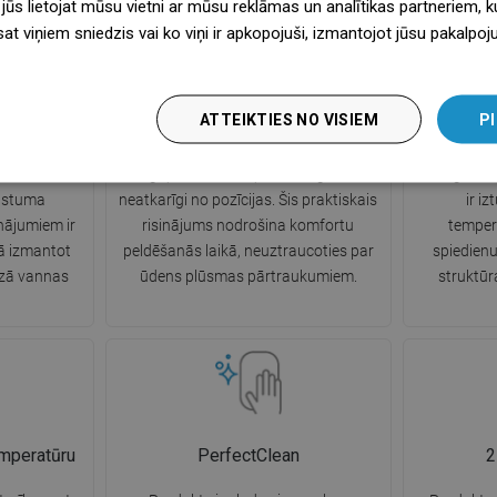
 jūs lietojat mūsu vietni ar mūsu reklāmas un analītikas partneriem, ku
sat viņiem sniedzis vai ko viņi ir apkopojuši, izmantojot jūsu pakalpo
iprinājumi
Nesagrūstošs
ATTEIKTIES NO VISIEM
PI
egulējamiem
Pateicoties inovatīviem rotējošiem
Dušas šļūt
em. Ar to
uzgaļiem, dušas šļūtene negrožas
izturīga un
ugstuma
neatkarīgi no pozīcijas. Šis praktiskais
ir i
nājumiem ir
risinājums nodrošina komfortu
temper
bā izmantot
peldēšanās laikā, neuztraucoties par
spiedienu
azā vannas
ūdens plūsmas pārtraukumiem.
struktūr
emperatūru
PerfectClean
2