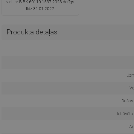
vidi. nr B.BK.60110.1537.2023 derīgs
līdz 31.01.2027
Produkta detaļas
Uzm
Va
Dušas 
Iebūvēta
Ar