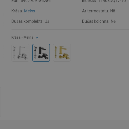
Ean:
5907709186286
Indekss:
71403DQ77-70
Krāsa:
Melns
Ar termostatu:
Nē
Dušas komplekts:
Jā
Dušas kolonna:
Nē
Krāsa
- Melns