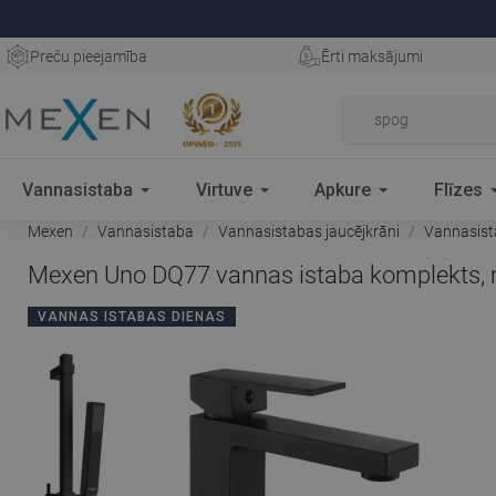
Preču pieejamība
Ērti maksājumi
Vannasistaba
Virtuve
Apkure
Flīzes
Mexen
Vannasistaba
Vannasistabas jaucējkrāni
Vannasist
Mexen Uno DQ77 vannas istaba komplekts,
VANNAS ISTABAS DIENAS