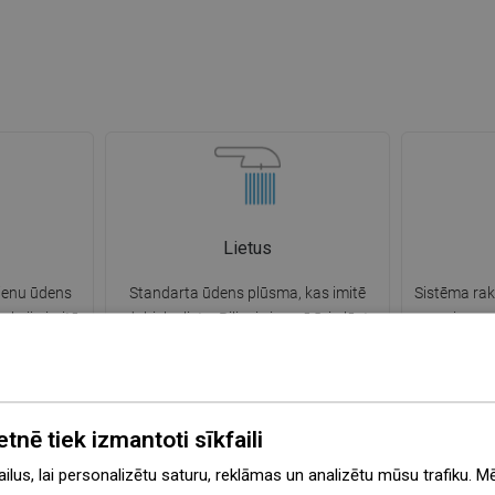
Lietus
vienu ūdens
Standarta ūdens plūsma, kas imitē
Sistēma rak
unkcija imitē
dabisku lietu. Pilieni vienmērīgi plūst
izman
gi plūst pār
pa ķermeni, ieskaujot to ar patīkamu
kaļķakmens
 maigu un
mitruma sajūtu un ļaujot iegremdēties
atvieglo tīr
anās laikā,
relaksējošā un nomierinošā pieredzē
pirkstu vai 
cijas brīdi.
ikdienas peldēšanās laikā.
sprauslu 
etnē tiek izmantoti sīkfaili
pr
lus, lai personalizētu saturu, reklāmas un analizētu mūsu trafiku. M