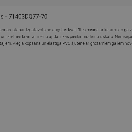
ns - 71403DQ77-70
nnas istabai. Izgatavots no augstas kvalitātes misiņa ar keramisko galvi
 un izlietnes krāni ar melnu apdari, kas piešķir modernu izskatu. Nerūsējo
rētājiem. Viegla kopšana un elastīgā PVC šļūtene ar grozāmiem galiem no