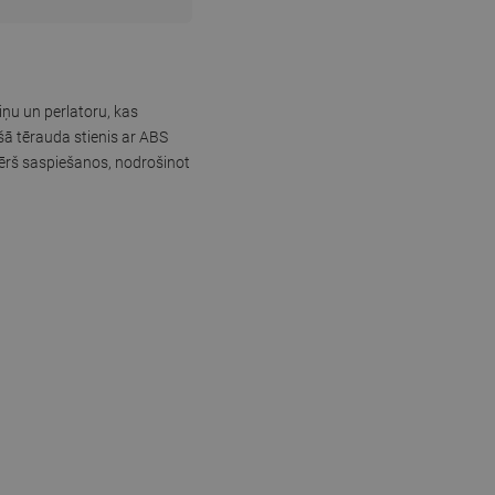
ņu un perlatoru, kas
šā tērauda stienis ar ABS
vērš saspiešanos, nodrošinot