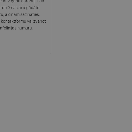
r ar 2 gadu garantiju. Ja
problēmas ar iegādāto
SWEDISH
u, aicinām sazināties,
FINNISH
 kontaktformu vai zvanot
infolīnijas numuru.
PORTUGUESE
CROATIAN
GREEK
SLOVENIAN