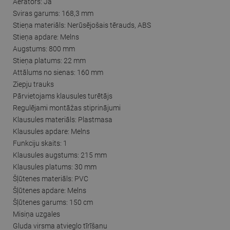
Aerators: Jā
Sviras garums: 168,3 mm
Stieņa materiāls: Nerūsējošais tērauds, ABS
Stieņa apdare: Melns
Augstums: 800 mm
Stieņa platums: 22 mm
Attālums no sienas: 160 mm
Ziepju trauks
Pārvietojams klausules turētājs
Regulējami montāžas stiprinājumi
Klausules materiāls: Plastmasa
Klausules apdare: Melns
Funkciju skaits: 1
Klausules augstums: 215 mm
Klausules platums: 30 mm
Šļūtenes materiāls: PVC
Šļūtenes apdare: Melns
Šļūtenes garums: 150 cm
Misiņa uzgales
Gluda virsma atvieglo tīrīšanu