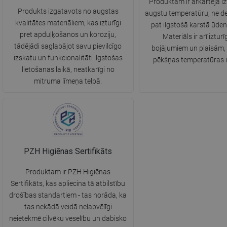
Produktam ir ārkārtēja iz
Produkts izgatavots no augstas
augstu temperatūru, ne d
kvalitātes materiāliem, kas izturīgi
pat ilgstošā karstā ūden
pret apduļķošanos un koroziju,
Materiāls ir arī izturī
tādējādi saglabājot savu pievilcīgo
bojājumiem un plaisām, 
izskatu un funkcionalitāti ilgstošas
pēkšņas temperatūras 
lietošanas laikā, neatkarīgi no
mitruma līmeņa telpā.
PZH Higiēnas Sertifikāts
Produktam ir PZH Higiēnas
Sertifikāts, kas apliecina tā atbilstību
drošības standartiem - tas norāda, ka
tas nekādā veidā nelabvēlīgi
neietekmē cilvēku veselību un dabisko