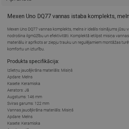
Mexen Uno DQ77 vannas istaba komplekts, mel
Mexen Uno DQ77 vannas komplekts, melns ir ideāls risinājums jūsu va
nodrošina ilgmūžību un efektivitāti. Komplektā ietilpst misiņa vannas
materiālu ir aprīkots ar ziepju trauku un regulējamiem montāžas tu
komfortu un izturību.
Produkta specifikācija:
Izlietņu jaucējkrāna materiāls: Misiņš
Apdare: Melns
Kasete: Keramiska
Aerators: Jā
Augstums: 146 mm
Sviras garums: 122 mm
Vannas jaucējkrāna materiāls: Misiņš
Apdare: Melns
Kasete: Keramiska