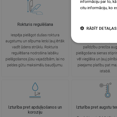
informāciju par to, kā
citu informāciju, ko e
więcej
Rokturis regulēšana
Regulējami montāžas st
RĀDĪT DETAĻAS
Iespēja pielāgot dušas roktura
Produkts ir aprīkots ar r
augstumu un slīpuma leņķi ļauj ērtāk
montāžas stiprinājumi
vadīt ūdens strūklu. Rokturis
palīdzību precīza a
regulēšana nodrošina labāku
pielāgošana sienas stipri
pielāgošanos jūsu vajadzībām, lai no
vēl vieglāka un ļauj pilnī
peldes gūtu maksimālu baudījumu.
pieejamo platību pat m
istabā.
Izturība pret apduļķošanos un
Izturība pret augstu t
koroziju