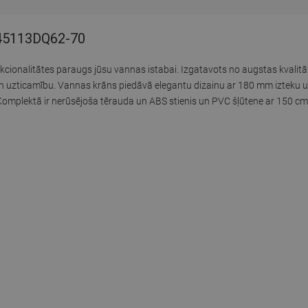
745113DQ62-70
kcionalitātes paraugs jūsu vannas istabai. Izgatavots no augstas kvalitā
un uzticamību. Vannas krāns piedāvā elegantu dizainu ar 180 mm izteku u
Komplektā ir nerūsējoša tērauda un ABS stienis un PVC šļūtene ar 150 cm 