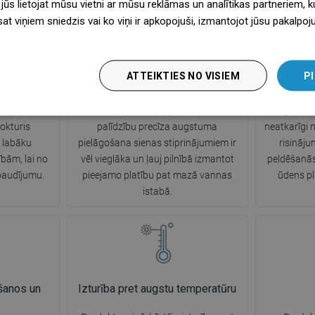
 jūs lietojat mūsu vietni ar mūsu reklāmas un analītikas partneriem, ku
sat viņiem sniedzis vai ko viņi ir apkopojuši, izmantojot jūsu pakalpo
šana
Regulējami montāžas stiprinājumi
ATTEIKTIES NO VISIEM
PI
 roktura
Produkts ir aprīkots ar regulējamiem
Pateicoti
 ļauj ērtāk
montāžas stiprinājumiem. Ar to
uzgaļiem,
Rokturis
palīdzību precīza augstuma
neatkarīgi n
 labāku
pielāgošana sienas stiprinājumiem ir
risināj
bām, lai no
vēl vieglāka un ļauj pilnībā izmantot
peldēšanās
baudījumu.
pieejamo platību pat mazā vannas
ūdens p
istabā.
ošanos un
Izturība pret augstu temperatūru