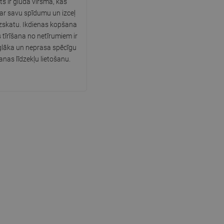
s ir gluda virsma, kas
 ar savu spīdumu un izceļ
SWEDISH
izskatu. Ikdienas kopšana
FINNISH
 tīrīšana no netīrumiem ir
glāka un neprasa spēcīgu
PORTUGUESE
as līdzekļu lietošanu.
CROATIAN
GREEK
SLOVENIAN