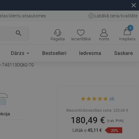
close
stas klientu atsauksmes
Labākā cena/kvalitāte
0
search
Pagalba
Iecienītākie
Konts
Krepšelis
Dārzs
Bestselleri
Iedvesma
Saskare
 - 745113DQ62-70
Mexen Libra DQ62 vannas
(4)
komplekts, melns -
745113DQ62-70
Mazumtirdzniecības cena:
225,60 €
nkcija
180,49 €
(t.sk. PVN)
Lētāk o
45,11 €
20%