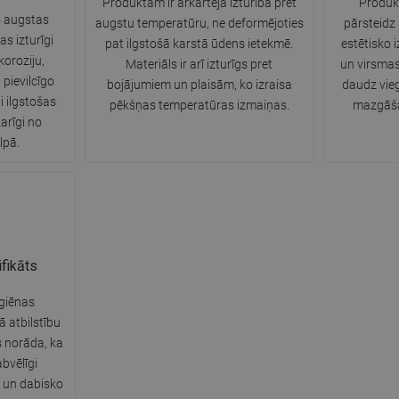
Produktam ir ārkārtēja izturība pret
Produkt
o augstas
augstu temperatūru, ne deformējoties
pārsteidz
as izturīgi
pat ilgstošā karstā ūdens ietekmē.
estētisko 
oroziju,
Materiāls ir arī izturīgs pret
un virsmas
 pievilcīgo
bojājumiem un plaisām, ko izraisa
daudz vie
i ilgstošas
pēkšņas temperatūras izmaiņas.
mazgāšan
arīgi no
lpā.
fikāts
giēnas
tā atbilstību
s norāda, ka
bvēlīgi
u un dabisko