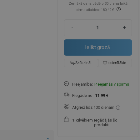
Zemākā cena pēdējo 30 dienu laikā
pirms atlaides: 180,49 €
-
+
Ielikt grozā
favorite_border
Iecienītākie
Salīdzināt
Pieejamība:
Pieejamās vispirms
Piegāde no:
11.99 €
Atgriež līdz 100 dienām
cilvēkiem
iegādājās šo
1
produktu.