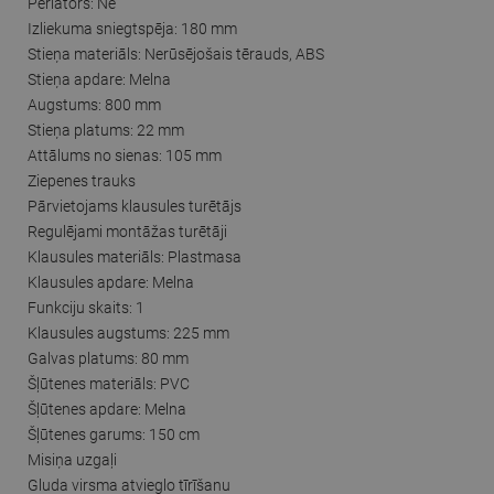
Perlators: Nē
Izliekuma sniegtspēja: 180 mm
Stieņa materiāls: Nerūsējošais tērauds, ABS
Stieņa apdare: Melna
Augstums: 800 mm
Stieņa platums: 22 mm
Attālums no sienas: 105 mm
Ziepenes trauks
Pārvietojams klausules turētājs
Regulējami montāžas turētāji
Klausules materiāls: Plastmasa
Klausules apdare: Melna
Funkciju skaits: 1
Klausules augstums: 225 mm
Galvas platums: 80 mm
Šļūtenes materiāls: PVC
Šļūtenes apdare: Melna
Šļūtenes garums: 150 cm
Misiņa uzgaļi
Gluda virsma atvieglo tīrīšanu