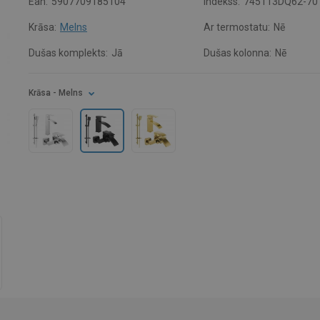
Ean:
5907709185104
Indekss:
745113DQ62-70
Krāsa:
Melns
Ar termostatu:
Nē
Dušas komplekts:
Jā
Dušas kolonna:
Nē
Krāsa
- Melns