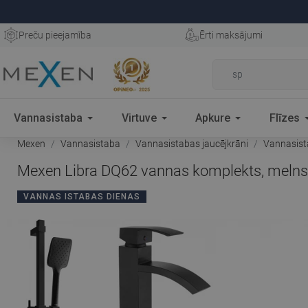
Preču pieejamība
Ērti maksājumi
Vannasistaba
Virtuve
Apkure
Flīzes
Mexen
Vannasistaba
Vannasistabas jaucējkrāni
Vannasist
Mexen Libra DQ62 vannas komplekts, meln
VANNAS ISTABAS DIENAS