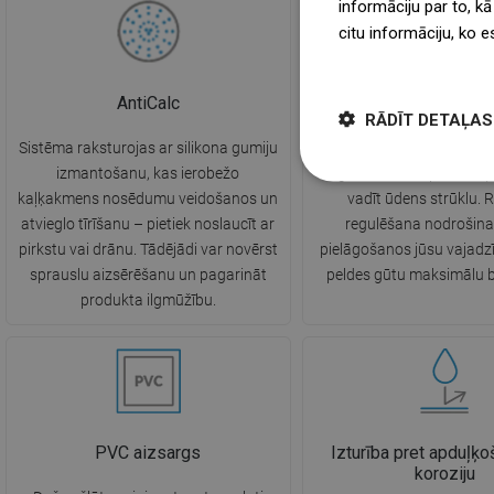
informāciju par to, kā
citu informāciju, ko e
więcej
AntiCalc
Rokturis regulē
RĀDĪT DETAĻAS
Sistēma raksturojas ar silikona gumiju
Iespēja pielāgot dušas
izmantošanu, kas ierobežo
augstumu un slīpuma leņķi
kaļķakmens nosēdumu veidošanos un
vadīt ūdens strūklu. 
atvieglo tīrīšanu – pietiek noslaucīt ar
regulēšana nodrošina
pirkstu vai drānu. Tādējādi var novērst
pielāgošanos jūsu vajadzī
sprauslu aizsērēšanu un pagarināt
peldes gūtu maksimālu 
produkta ilgmūžību.
PVC aizsargs
Izturība pret apduļķ
koroziju