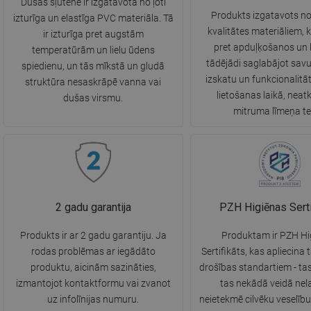
Dušas šļūtene ir izgatavota no ļoti
Produkts izgatavots n
izturīga un elastīga PVC materiāla. Tā
kvalitātes materiāliem, k
ir izturīga pret augstām
pret apduļķošanos un k
temperatūrām un lielu ūdens
tādējādi saglabājot savu
spiedienu, un tās mīkstā un gludā
izskatu un funkcionalitāt
struktūra nesaskrāpē vanna vai
lietošanas laikā, neatk
dušas virsmu.
mitruma līmeņa te
2 gadu garantija
PZH Higiēnas Serti
Produkts ir ar 2 gadu garantiju. Ja
Produktam ir PZH Hi
rodas problēmas ar iegādāto
Sertifikāts, kas apliecina 
produktu, aicinām sazināties,
drošības standartiem - ta
izmantojot kontaktformu vai zvanot
tas nekādā veidā nela
uz infolīnijas numuru.
neietekmē cilvēku veselīb