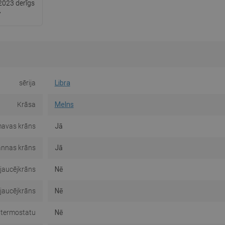
2023 derīgs
7
sērija
Libra
Krāsa
Melns
avas krāns
Jā
nnas krāns
Jā
jaucējkrāns
Nē
 jaucējkrāns
Nē
 termostatu
Nē