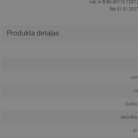
vidi. nr B.BK.60110.1537.
līdz 31.01.202
Produkta detaļas
Uzm
Va
Dušas 
Iebūvēta
Ar