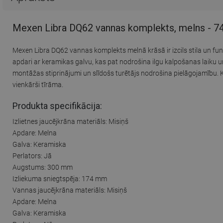
Mexen Libra DQ62 vannas komplekts, melns - 
Mexen Libra DQ62 vannas komplekts melnā krāsā ir izcils stila un fun
apdari ar keramikas galvu, kas pat nodrošina ilgu kalpošanas laiku 
montāžas stiprinājumi un slīdošs turētājs nodrošina pielāgojamību. 
vienkārši tīrāma.
Produkta specifikācija:
Izlietnes jaucējkrāna materiāls: Misiņš
Apdare: Melna
Galva: Keramiska
Perlators: Jā
Augstums: 300 mm
Izliekuma sniegtspēja: 174 mm
Vannas jaucējkrāna materiāls: Misiņš
Apdare: Melna
Galva: Keramiska