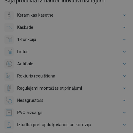
Šajā produktā izmantoti inovatīvi risinājumi
Keramikas kasetne
Kaskāde
1-funkcija
Lietus
AntiCalc
Rokturis regulēšana
Regulējami montāžas stiprinājumi
Nesagrūstošs
PVC aizsargs
Izturība pret apduļķošanos un koroziju