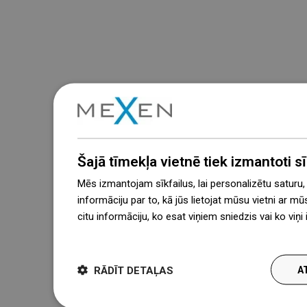
Šajā tīmekļa vietnē tiek izmantoti sīk
Mēs izmantojam sīkfailus, lai personalizētu saturu
informāciju par to, kā jūs lietojat mūsu vietni ar mū
citu informāciju, ko esat viņiem sniedzis vai ko viņ
więcej
RĀDĪT DETAĻAS
A