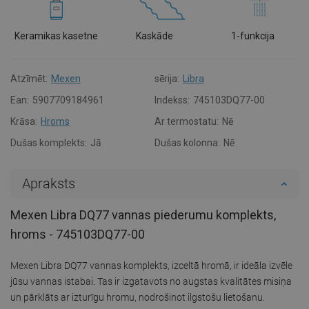
Keramikas kasetne
Kaskāde
1-funkcija
Atzīmēt:
Mexen
sērija:
Libra
Ean:
5907709184961
Indekss:
745103DQ77-00
Krāsa:
Hroms
Ar termostatu:
Nē
Dušas komplekts:
Jā
Dušas kolonna:
Nē
Apraksts
Mexen Libra DQ77 vannas piederumu komplekts,
hroms - 745103DQ77-00
Mexen Libra DQ77 vannas komplekts, izceltā hromā, ir ideāla izvēle
jūsu vannas istabai. Tas ir izgatavots no augstas kvalitātes misiņa
un pārklāts ar izturīgu hromu, nodrošinot ilgstošu lietošanu.