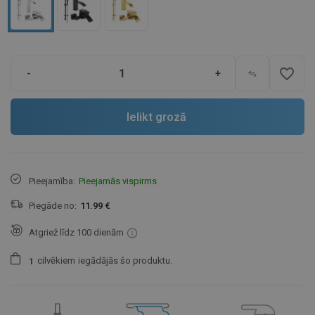
favorite_border
-
+
Ielikt grozā
Pieejamība:
Pieejamās vispirms
Piegāde no:
11.99 €
Atgriež līdz 100 dienām
cilvēkiem
iegādājās šo produktu.
1