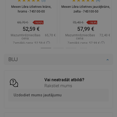
(5)
(4)
Mexen Libra izlietnes krāns,
Mexen Libra izlietnes jaucējkrāns,
hroms - 745100-00
zelta - 745100-50
65,70 €
72,40 €
-19,95%
-19,9%
52,59 €
57,99 €
Mazumtirdzniecības
65,70 €
Mazumtirdzniecības
72,40 €
cena:
cena:
Zemākā cena: 52,59 €
Zemākā cena: 57,99 €
Pieejamība:
Pieejamās vispirms
Pieejamība:
Pieejamās vispirms
BUJ
Ielikt grozā
Ielikt grozā
Salīdzināt
favorite_border
Iecienītākie
Salīdzināt
favorite_border
Iecienītākie
Vai neatradāt atbildi?
Rakstiet mums
Uzdodiet mums jautājumu