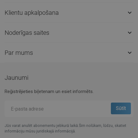
Klientu apkalpošana

Noderīgas saites

Par mums

Jaunumi
Reģistrējieties biļetenam un esiet informēts.
Jūs varat anulēt abonementu jebkurā laikā.Šim nolūkam, lūdzu, skatiet
informāciju mūsu juridiskajā informācijā.