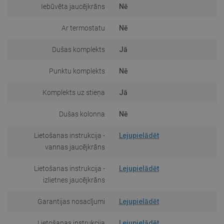
Iebūvēta jaucējkrāns
Nē
Ar termostatu
Nē
Dušas komplekts
Jā
Punktu komplekts
Nē
Komplekts uz stieņa
Jā
Dušas kolonna
Nē
Lietošanas instrukcija -
Lejupielādēt
vannas jaucējkrāns
Lietošanas instrukcija -
Lejupielādēt
izlietnes jaucējkrāns
Garantijas nosacījumi
Lejupielādēt
Lietošanas instrukcija
Lejupielādēt