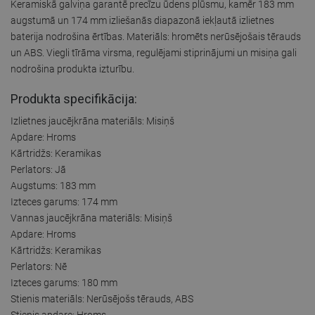
Keramiskā galviņa garantē precīzu ūdens plūsmu, kamēr 183 mm
augstumā un 174 mm izliešanās diapazonā iekļautā izlietnes
baterija nodrošina ērtības. Materiāls: hromēts nerūsējošais tērauds
un ABS. Viegli tīrāma virsma, regulējami stiprinājumi un misiņa gali
nodrošina produkta izturību.
Produkta specifikācija:
Izlietnes jaucējkrāna materiāls: Misiņš
Apdare: Hroms
Kārtridžs: Keramikas
Perlators: Jā
Augstums: 183 mm
Izteces garums: 174 mm
Vannas jaucējkrāna materiāls: Misiņš
Apdare: Hroms
Kārtridžs: Keramikas
Perlators: Nē
Izteces garums: 180 mm
Stienis materiāls: Nerūsējošs tērauds, ABS
Stienis apdare: Hroms