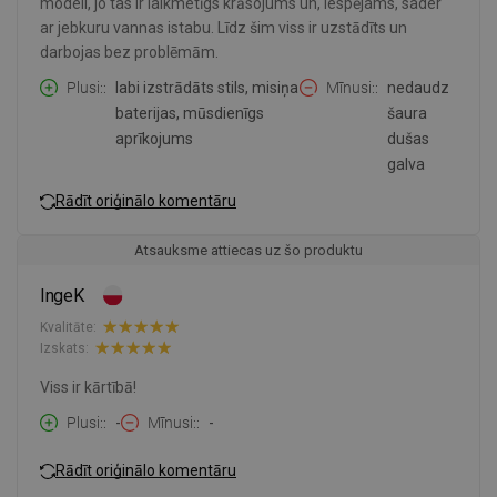
modeli, jo tas ir laikmetīgs krāsojums un, iespējams, sader
ar jebkuru vannas istabu. Līdz šim viss ir uzstādīts un
darbojas bez problēmām.
Plusi:
labi izstrādāts stils, misiņa
Mīnusi:
nedaudz
baterijas, mūsdienīgs
šaura
aprīkojums
dušas
galva
Rādīt oriģinālo komentāru
Atsauksme attiecas uz šo produktu
IngeK
Kvalitāte:
Izskats:
Viss ir kārtībā!
Plusi:
-
Mīnusi:
-
Rādīt oriģinālo komentāru