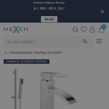
Vannas istabas dienas:
6
08
03
23
D
H
M
S
close
Skatīt
0
search
Vannasistabas maisītāju komplekti
VANNAS ISTABAS DIENAS