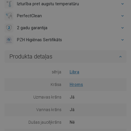
Izturība pret augstu temperatūru
PerfectClean
2 gadu garantija
PZH Higiēnas Sertifikāts
Produkta detaļas
sērija
Libra
Krāsa
Hroms
Uzmavas krāns
Jā
Vannas krāns
Jā
Dušas jaucējkrāns
Nē