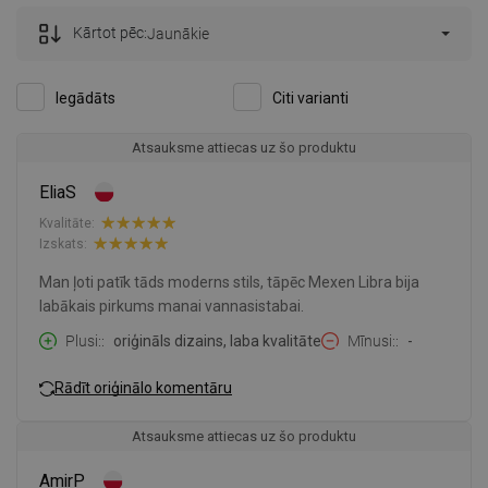
Kārtot pēc:
Jaunākie
Iegādāts
Citi varianti
Atsauksme attiecas uz šo produktu
EliaS
Kvalitāte:
Izskats:
Man ļoti patīk tāds moderns stils, tāpēc Mexen Libra bija
labākais pirkums manai vannasistabai.
Plusi:
oriģināls dizains, laba kvalitāte
Mīnusi:
-
Rādīt oriģinālo komentāru
Atsauksme attiecas uz šo produktu
AmirP