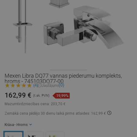
Mexen Libra DQ77 vannas piederumu komplekts,
hroms - 745103DQ77-00
(0)
(4)
Jautājumi
162,99 €
19,99%
(t.sk. PVN)
Mazumtirdzniecības cena:
203,70 €
Zemākā cena pēdējo 30 dienu laikā
pirms atlaides: 162,99 €
Krāsa
- Hroms