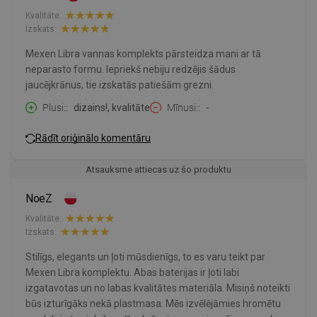
Kvalitāte:
Izskats:
Mexen Libra vannas komplekts pārsteidza mani ar tā
neparasto formu. Iepriekš nebiju redzējis šādus
jaucējkrānus, tie izskatās patiešām grezni.
Plusi:
dizains!, kvalitāte
Mīnusi:
-
Rādīt oriģinālo komentāru
Atsauksme attiecas uz šo produktu
NoeZ
Kvalitāte:
Izskats:
Stilīgs, elegants un ļoti mūsdienīgs, to es varu teikt par
Mexen Libra komplektu. Abas baterijas ir ļoti labi
izgatavotas un no labas kvalitātes materiāla. Misiņš noteikti
būs izturīgāks nekā plastmasa. Mēs izvēlējāmies hromētu