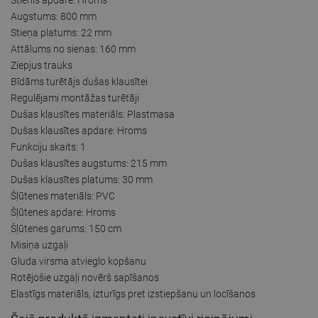
Augstums: 800 mm
Stieņa platums: 22 mm
Attālums no sienas: 160 mm
Ziepjus trauks
Bīdāms turētājs dušas klausītei
Regulējami montāžas turētāji
Dušas klausītes materiāls: Plastmasa
Dušas klausītes apdare: Hroms
Funkciju skaits: 1
Dušas klausītes augstums: 215 mm
Dušas klausītes platums: 30 mm
Šļūtenes materiāls: PVC
Šļūtenes apdare: Hroms
Šļūtenes garums: 150 cm
Misiņa uzgaļi
Gluda virsma atvieglo kopšanu
Rotējošie uzgaļi novērš sapīšanos
Elastīgs materiāls, izturīgs pret izstiepšanu un locīšanos