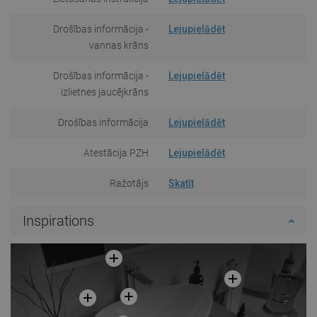
Drošības informācija -
Lejupielādēt
vannas krāns
Drošības informācija -
Lejupielādēt
izlietnes jaucējkrāns
Drošības informācija
Lejupielādēt
Atestācija PZH
Lejupielādēt
Ražotājs
Skatīt
Inspirations