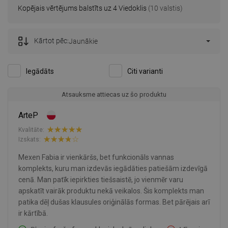
Kopējais vērtējums balstīts uz 4 Viedoklis
(10 valstis)
Kārtot pēc:
Jaunākie
Iegādāts
Citi varianti
Atsauksme attiecas uz šo produktu
ArteP
Kvalitāte:
Izskats:
Mexen Fabia ir vienkāršs, bet funkcionāls vannas
komplekts, kuru man izdevās iegādāties patiešām izdevīgā
cenā. Man patīk iepirkties tiešsaistē, jo vienmēr varu
apskatīt vairāk produktu nekā veikalos. Šis komplekts man
patika dēļ dušas klausules oriģinālās formas. Bet pārējais arī
ir kārtībā.