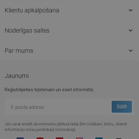
Klientu apkalpošana

Noderīgas saites

Par mums

Jaunumi
Reģistrējieties biļetenam un esiet informēts.
Jūs varat anulēt abonementu jebkurā laikā.Šim nolūkam, lūdzu, skatiet
informāciju mūsu juridiskajā informācijā.