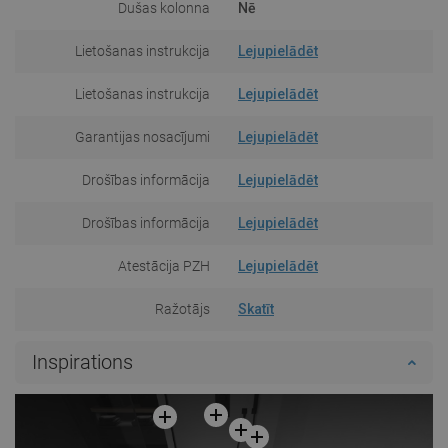
Dušas kolonna
Nē
Lietošanas instrukcija
Lejupielādēt
Lietošanas instrukcija
Lejupielādēt
Garantijas nosacījumi
Lejupielādēt
Drošības informācija
Lejupielādēt
Drošības informācija
Lejupielādēt
Atestācija PZH
Lejupielādēt
Ražotājs
Skatīt
Inspirations