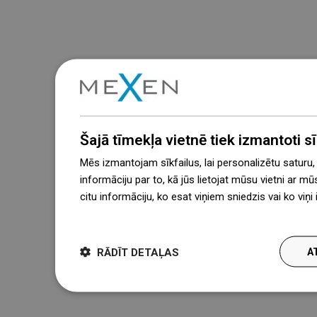
Šajā tīmekļa vietnē tiek izmantoti sīk
Mēs izmantojam sīkfailus, lai personalizētu saturu
informāciju par to, kā jūs lietojat mūsu vietni ar mū
citu informāciju, ko esat viņiem sniedzis vai ko viņ
więcej
RĀDĪT DETAĻAS
A