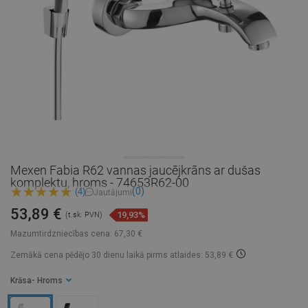
Mexen Fabia R62 vannas jaucējkrāns ar dušas
komplektu, hroms - 74653R62-00
(0)
(4)
Jautājumi
53,89 €
19,93%
(t.sk. PVN)
Mazumtirdzniecības cena:
67,30 €
Zemākā cena pēdējo 30 dienu laikā
pirms atlaides: 53,89 €
Krāsa
- Hroms