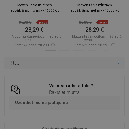
Mexen Fabia izlietnes
Mexen Fabia izlietnes
jaucējkrāns, hroms - 746500-00
jaucējkrāns, melns - 746500-70
35,30 €
35,30 €
-19,86%
-19,86%
28,29 €
28,29 €
Mazumtirdzniecības
35,30 €
Mazumtirdzniecības
35,30 €
cena:
cena:
Zemākā cena: 28,29 €
Zemākā cena: 28,29 €
Pieejamība:
Pieejamās vispirms
Pieejamība:
Pieejamās vispirms
BUJ
Ielikt grozā
Ielikt grozā
Salīdzināt
favorite_border
Iecienītākie
Salīdzināt
favorite_border
Iecienītākie
Vai neatradāt atbildi?
Rakstiet mums
Uzdodiet mums jautājumu