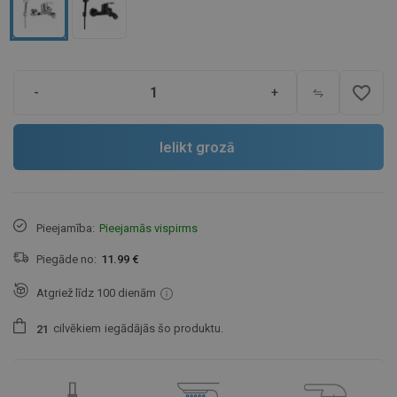
favorite_border
-
+
Ielikt grozā
Pieejamība:
Pieejamās vispirms
Piegāde no:
11.99 €
Atgriež līdz 100 dienām
cilvēkiem
iegādājās šo produktu.
2
1