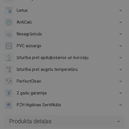
Lietus
AntiCalc
Nesagrūstošs
PVC aizsargs
Izturība pret apduļķošanos un koroziju
Izturība pret augstu temperatūru
PerfectClean
2 gadu garantija
PZH Higiēnas Sertifikāts
Produkta detaļas