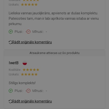
Izskats:
Lieliska vannas jaucējkrāns, apvienots ar dušas komplektu.
Pateicoties tam, man ir labi aprīkota vannas istaba ar vienu
pirkumu.
Plusi:
-
Mīnusi:
-
Rādīt oriģinālo komentāru
Atsauksme attiecas uz šo produktu
IwetB
Kvalitāte:
Izskats:
Stilīgs komplekts!
Plusi:
-
Mīnusi:
-
Rādīt oriģinālo komentāru