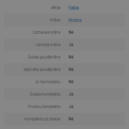
sērija
Fabia
Krāsa
Hroms
Uzmavas krāns
Nē
Vannas krāns
Jā
Dušas jaucējkrāns
Nē
Iebūvēta jaucējkrāns
Nē
Ar termostatu
Nē
Dušas komplekts
Jā
Punktu komplekts
Jā
Komplekts uz stieņa
Nē