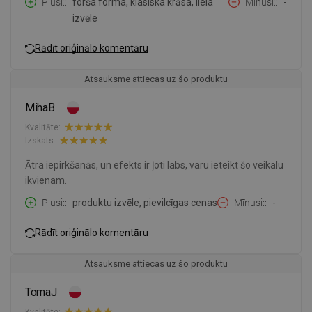
Plusi:
forša forma, klasiska krāsa, liela
Mīnusi:
-
izvēle
Rādīt oriģinālo komentāru
Atsauksme attiecas uz šo produktu
MihaB
Kvalitāte:
Izskats:
Ātra iepirkšanās, un efekts ir ļoti labs, varu ieteikt šo veikalu
ikvienam.
Plusi:
produktu izvēle, pievilcīgas cenas
Mīnusi:
-
Rādīt oriģinālo komentāru
Atsauksme attiecas uz šo produktu
TomaJ
Kvalitāte: