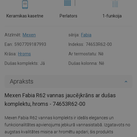
Keramikas kasetne
Perlators
1-funkcija
Atzīmēt:
Mexen
sērija:
Fabia
Ean:
5907709187993
Indekss:
74653R62-00
Krāsa:
Hroms
Ar termostatu:
Nē
Dušas komplekts:
Jā
Dušas kolonna:
Nē
Apraksts
Mexen Fabia R62 vannas jaucējkrāns ar dušas
komplektu, hroms - 74653R62-00
Mexen Fabia R62 vannas komplekts ir ideāls elegances un
funkcionalitātes apvienojums jebkurā vannasistabā. Izgatavots no
augstas kvalitātes misiņa ar hromētu apdari, šis produkts