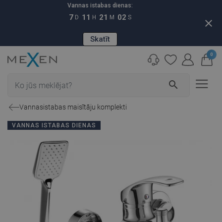
Vannas istabas dienas:
7
11
21
01
D
H
M
S
close
Skatīt
0
search
Vannasistabas maisītāju komplekti
VANNAS ISTABAS DIENAS