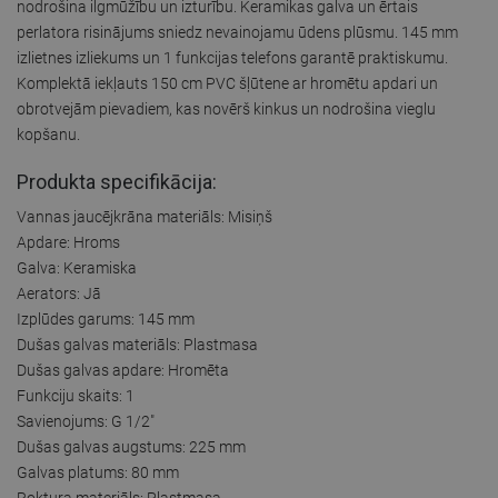
nodrošina ilgmūžību un izturību. Keramikas galva un ērtais
perlatora risinājums sniedz nevainojamu ūdens plūsmu. 145 mm
izlietnes izliekums un 1 funkcijas telefons garantē praktiskumu.
Komplektā iekļauts 150 cm PVC šļūtene ar hromētu apdari un
obrotvejām pievadiem, kas novērš kinkus un nodrošina vieglu
kopšanu.
Produkta specifikācija:
Vannas jaucējkrāna materiāls: Misiņš
Apdare: Hroms
Galva: Keramiska
Aerators: Jā
Izplūdes garums: 145 mm
Dušas galvas materiāls: Plastmasa
Dušas galvas apdare: Hromēta
Funkciju skaits: 1
Savienojums: G 1/2"
Dušas galvas augstums: 225 mm
Galvas platums: 80 mm
Roktura materiāls: Plastmasa