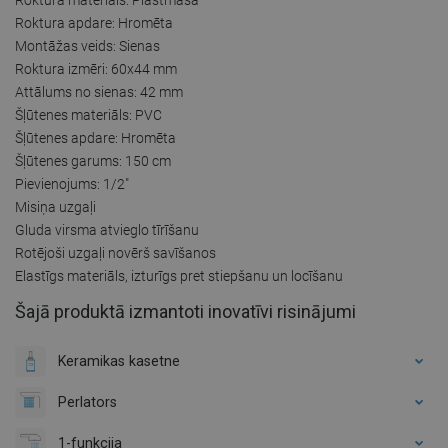
Roktura apdare: Hromēta
Montāžas veids: Sienas
Roktura izmēri: 60x44 mm
Attālums no sienas: 42 mm
Šļūtenes materiāls: PVC
Šļūtenes apdare: Hromēta
Šļūtenes garums: 150 cm
Pievienojums: 1/2"
Misiņa uzgaļi
Gluda virsma atvieglo tīrīšanu
Rotējoši uzgaļi novērš savīšanos
Elastīgs materiāls, izturīgs pret stiepšanu un locīšanu
Šajā produktā izmantoti inovatīvi risinājumi
Keramikas kasetne
Perlators
1-funkcija