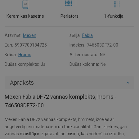
Keramikas kasetne
Perlators
1-funkcija
Atzīmēt:
Mexen
sērija:
Fabia
Ean:
5907709184725
Indekss:
746503DF72-00
Krāsa:
Hroms
Ar termostatu:
Nē
Dušas komplekts:
Jā
Dušas kolonna:
Nē
Apraksts
Mexen Fabia DF72 vannas komplekts, hroms -
746503DF72-00
Mexen Fabia DF72 vannas komplekts, hromēts, izceļas ar
augstvērtīgiem materiāliem un funkcionalitāti. Gan izlietnes, gan
vannas maisītāji ir izgatavoti no misiņa, kas nodrošina izturību,