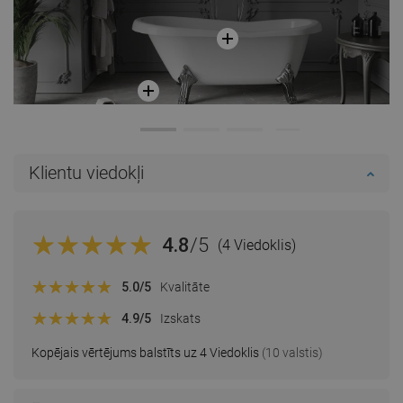
Klientu viedokļi
4.8
/5
(4 Viedoklis)
5.0
/5
Kvalitāte
4.9
/5
Izskats
Kopējais vērtējums balstīts uz 4 Viedoklis
(10 valstis)