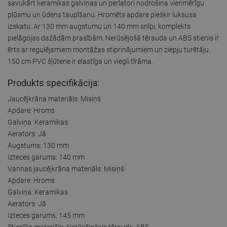
savukārt keramikas galviņas un perlatori nodrošina vienmērīgu
plūsmu un ūdens taupīšanu. Hromēts apdare piešķir luksusa
izskatu. Ar 130 mm augstumu un 140 mm snīpi, komplekts
pielāgojas dažādām prasībām. Nerūsējošā tērauda un ABS stienis ir
ērts ar regulējamiem montāžas stiprinājumiem un ziepju turētāju.
150 cm PVC šļūtene ir elastīga un viegli tīrāma.
Produkts specifikācija:
Jaucējkrāna materiāls: Misiņš
Apdare: Hroms
Galviņa: Keramikas
Aerators: Jā
Augstums: 130 mm
Izteces garums: 140 mm
Vannas jaucējkrāna materiāls: Misiņš
Apdare: Hroms
Galviņa: Keramikas
Aerators: Jā
Izteces garums: 145 mm
Stienīša materiāls: Nerūsējošais tērauds, ABS