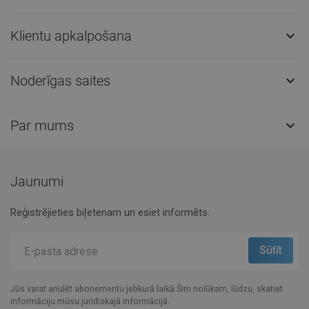
Klientu apkalpošana

Noderīgas saites

Par mums

Jaunumi
Reģistrējieties biļetenam un esiet informēts.
Jūs varat anulēt abonementu jebkurā laikā.Šim nolūkam, lūdzu, skatiet
informāciju mūsu juridiskajā informācijā.