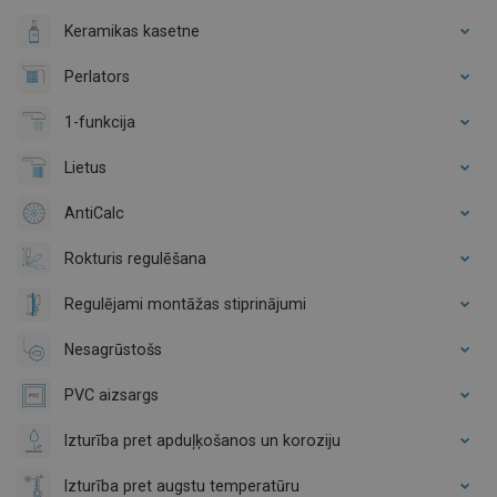
Keramikas kasetne
Perlators
1-funkcija
Lietus
AntiCalc
Rokturis regulēšana
Regulējami montāžas stiprinājumi
Nesagrūstošs
PVC aizsargs
Izturība pret apduļķošanos un koroziju
Izturība pret augstu temperatūru