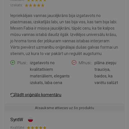
Izskats:
Iepriekšējais vannas jaucējkrāns bija izgatavots no
plastmasas, izskatījās labi, un tas bija viss, kas tam bija labi.
Mexen Fabia ir misiņa jaucējkrāni, tāpēc ceru, ka tie kalpos
mūsu vannas istabā daudz ilgāk. Izvēlējos universālu krāsu,
jo hroma tonis der jebkuram vannas istabas interjeram.
Vērts pievērst uzmanību oriģinālajai dušas galvas formai un
stienim, uz kura to var pakārt un regulēt augstumu.
Plusi:
izgatavots no
Mīnusi:
plāna ziepju
kvalitatīviem
trauciņa,
materiāliem, elegants
baidos, ka
izskats, laba cena
varētu salūzt
Rādīt oriģinālo komentāru
Atsauksme attiecas uz šo produktu
SyntW
Kvalitāte: