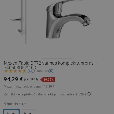
Mexen Fabia DF72 vannas komplekts, hroms -
746503DF72-00
(0)
(4)
Jautājumi
94,29 €
19,96%
(t.sk. PVN)
Mazumtirdzniecības cena:
117,80 €
Zemākā cena pēdējo 30 dienu laikā
pirms atlaides: 94,29 €
Krāsa
- Hroms