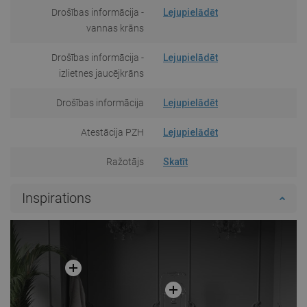
Drošības informācija -
Lejupielādēt
vannas krāns
Drošības informācija -
Lejupielādēt
izlietnes jaucējkrāns
Drošības informācija
Lejupielādēt
Atestācija PZH
Lejupielādēt
Ražotājs
Skatīt
Inspirations