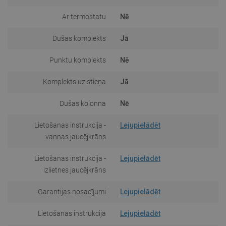
Ar termostatu
Nē
Dušas komplekts
Jā
Punktu komplekts
Nē
Komplekts uz stieņa
Jā
Dušas kolonna
Nē
Lietošanas instrukcija -
Lejupielādēt
vannas jaucējkrāns
Lietošanas instrukcija -
Lejupielādēt
izlietnes jaucējkrāns
Garantijas nosacījumi
Lejupielādēt
Lietošanas instrukcija
Lejupielādēt