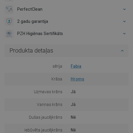
PerfectClean
2 gadu garantija
PZH Higiēnas Sertifikāts
Produkta detaļas
sērija
Fabia
Krāsa
Hroms
Uzmavas krāns
Jā
Vannas krāns
Jā
Dušas jaucējkrāns
Nē
Iebūvēta jaucējkrāns
Nē