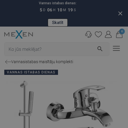
Vannas istabas dienas:
5
06
10
18
D
H
M
S
close
Skatīt
0
search
Vannasistabas maisītāju komplekti
VANNAS ISTABAS DIENAS