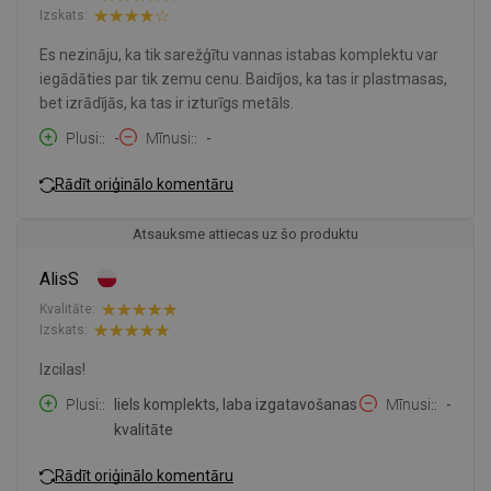
Izskats:
Es nezināju, ka tik sarežģītu vannas istabas komplektu var
iegādāties par tik zemu cenu. Baidījos, ka tas ir plastmasas,
bet izrādījās, ka tas ir izturīgs metāls.
Plusi:
-
Mīnusi:
-
Rādīt oriģinālo komentāru
Atsauksme attiecas uz šo produktu
AlisS
Kvalitāte:
Izskats:
Izcilas!
Plusi:
liels komplekts, laba izgatavošanas
Mīnusi:
-
kvalitāte
Rādīt oriģinālo komentāru