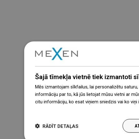
Šajā tīmekļa vietnē tiek izmantoti sīk
Mēs izmantojam sīkfailus, lai personalizētu saturu
informāciju par to, kā jūs lietojat mūsu vietni ar mū
citu informāciju, ko esat viņiem sniedzis vai ko viņ
więcej
RĀDĪT DETAĻAS
A