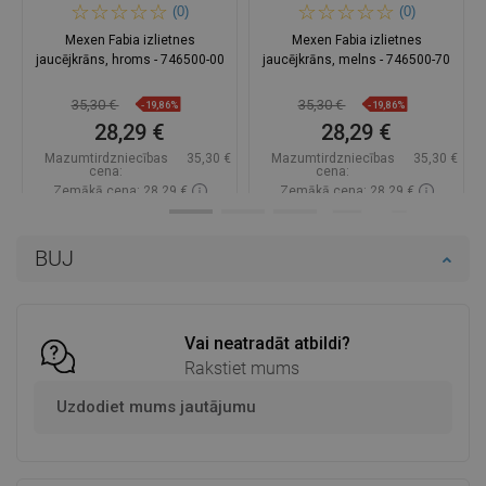
(0)
(0)
Mexen Fabia izlietnes
Mexen Fabia izlietnes
jaucējkrāns, hroms - 746500-00
jaucējkrāns, melns - 746500-70
35,30 €
35,30 €
-19,86%
-19,86%
28,29 €
28,29 €
Mazumtirdzniecības
35,30 €
Mazumtirdzniecības
35,30 €
cena:
cena:
Zemākā cena: 28,29 €
Zemākā cena: 28,29 €
Pieejamība:
Pieejamās vispirms
Pieejamība:
Pieejamās vispirms
BUJ
Ielikt grozā
Ielikt grozā
Salīdzināt
favorite_border
Iecienītākie
Salīdzināt
favorite_border
Iecienītākie
Vai neatradāt atbildi?
Rakstiet mums
Uzdodiet mums jautājumu