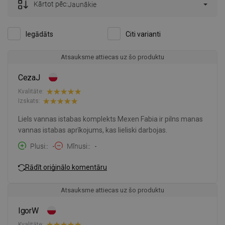
Kārtot pēc:
Jaunākie
Iegādāts
Citi varianti
Atsauksme attiecas uz šo produktu
CezaJ
Kvalitāte:
Izskats:
Liels vannas istabas komplekts Mexen Fabia ir pilns manas
vannas istabas aprīkojums, kas lieliski darbojas.
Plusi:
-
Mīnusi:
-
Rādīt oriģinālo komentāru
Atsauksme attiecas uz šo produktu
IgorW
Kvalitāte: