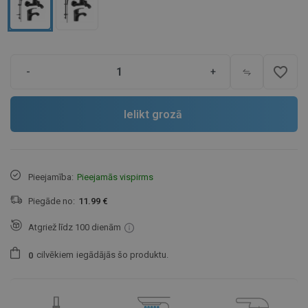
favorite_border
-
+
Ielikt grozā
Pieejamība:
Pieejamās vispirms
Piegāde no:
11.99 €
Atgriež līdz 100 dienām
cilvēkiem
iegādājās šo produktu.
0