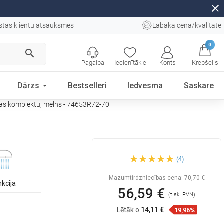
close
stas klientu atsauksmes
Labākā cena/kvalitāte
0
search
Pagalba
Iecienītākie
Konts
Krepšelis
Dārzs
Bestselleri
Iedvesma
Saskare
as komplektu, melns - 74653R72-70
Mexen Fabia R72 vannas
(4)
jaucējkrāns ar dušas
komplektu, melns -
74653R72-70
Mazumtirdzniecības cena:
70,70 €
nkcija
56,59 €
(t.sk. PVN)
Lētāk o
14,11 €
19,96%