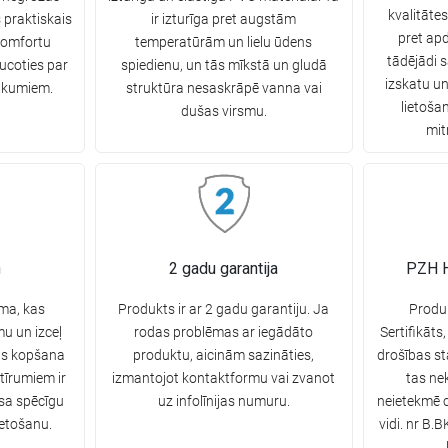
kvalitātes
s praktiskais
ir izturīga pret augstām
pret ap
komfortu
temperatūrām un lielu ūdens
tādējādi s
ucoties par
spiedienu, un tās mīkstā un gludā
izskatu un
ukumiem.
struktūra nesaskrāpē vanna vai
lietoša
dušas virsmu.
mit
n
2 gadu garantija
PZH H
sma, kas
Produkts ir ar 2 gadu garantiju. Ja
Produ
u un izceļ
rodas problēmas ar iegādāto
Sertifikāts,
nas kopšana
produktu, aicinām sazināties,
drošības st
tīrumiem ir
izmantojot kontaktformu vai zvanot
tas ne
sa spēcīgu
uz infolīnijas numuru.
neietekmē c
ietošanu.
vidi. nr B