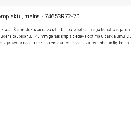
omplektu, melns - 74653R72-70
krāsā. Šis produkts piedāvā izturību, pateicoties misiņa konstrukcijai un
 ūdens taupīšanu. 145 mm garais snīpis piedāvā optimālu pārklājumu. Du
as izgatavota no PVC, ar 150 cm garumu, viegli uzturēt tīrībā un ilgi kal