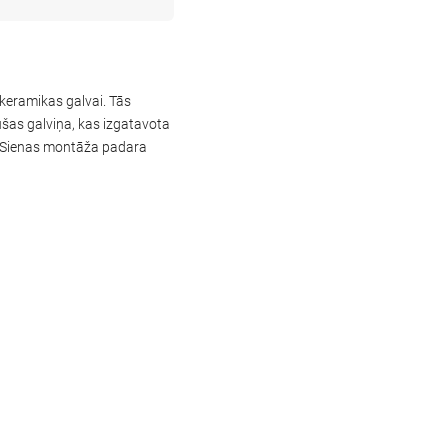
 keramikas galvai. Tās
šas galviņa, kas izgatavota
po. Sienas montāža padara