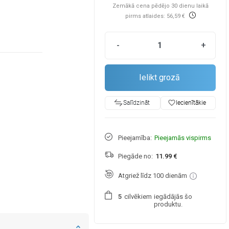
Zemākā cena pēdējo 30 dienu laikā
pirms atlaides: 56,59 €
-
+
Ielikt grozā
favorite_border
Iecienītākie
Salīdzināt
Pieejamība:
Pieejamās vispirms
Piegāde no:
11.99 €
Atgriež līdz 100 dienām
cilvēkiem
iegādājās šo
5
produktu.