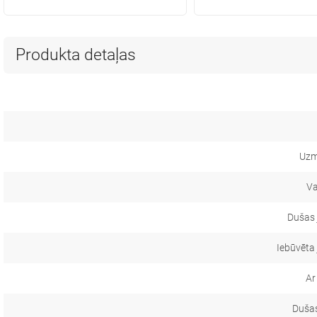
Produkta detaļas
Uzm
Va
Dušas 
Iebūvēta
Ar
Dušas