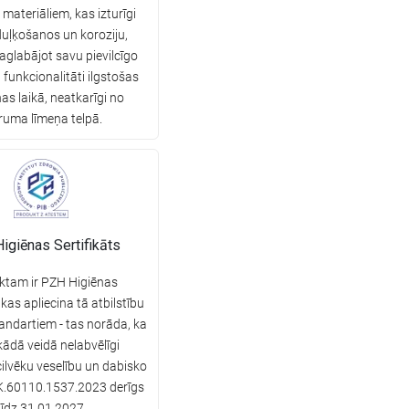
 materiāliem, kas izturīgi
duļķošanos un koroziju,
aglabājot savu pievilcīgo
 funkcionalitāti ilgstošas
nas laikā, neatkarīgi no
ruma līmeņa telpā.
igiēnas Sertifikāts
ktam ir PZH Higiēnas
 kas apliecina tā atbilstību
andartiem - tas norāda, ka
kādā veidā nelabvēlīgi
ilvēku veselību un dabisko
.BK.60110.1537.2023 derīgs
līdz 31.01.2027