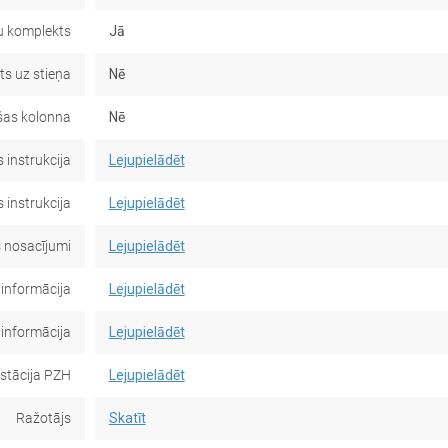
u komplekts
Jā
s uz stieņa
Nē
as kolonna
Nē
 instrukcija
Lejupielādēt
 instrukcija
Lejupielādēt
 nosacījumi
Lejupielādēt
 informācija
Lejupielādēt
 informācija
Lejupielādēt
stācija PZH
Lejupielādēt
Ražotājs
Skatīt