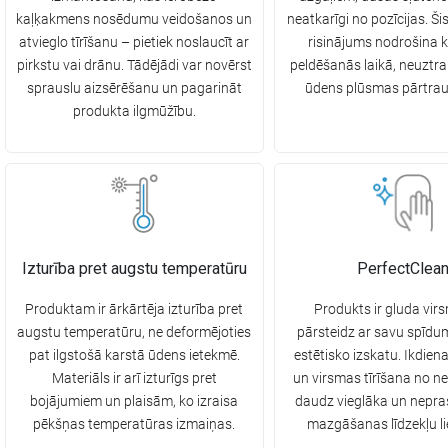
kaļķakmens nosēdumu veidošanos un
neatkarīgi no pozīcijas. Ši
atvieglo tīrīšanu – pietiek noslaucīt ar
risinājums nodrošina 
pirkstu vai drānu. Tādējādi var novērst
peldēšanās laikā, neuztra
sprauslu aizsērēšanu un pagarināt
ūdens plūsmas pārtra
produkta ilgmūžību.
Izturība pret augstu temperatūru
PerfectClea
Produktam ir ārkārtēja izturība pret
Produkts ir gluda vir
augstu temperatūru, ne deformējoties
pārsteidz ar savu spīdum
pat ilgstošā karstā ūdens ietekmē.
estētisko izskatu. Ikdie
Materiāls ir arī izturīgs pret
un virsmas tīrīšana no ne
bojājumiem un plaisām, ko izraisa
daudz vieglāka un nepra
pēkšņas temperatūras izmaiņas.
mazgāšanas līdzekļu l