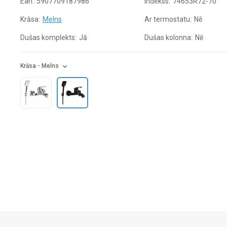
Ean:
5907709187986
Indekss:
74653R72-70
Krāsa:
Melns
Ar termostatu:
Nē
Dušas komplekts:
Jā
Dušas kolonna:
Nē
Krāsa
- Melns