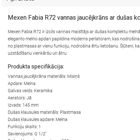
Mexen Fabia R72 vannas jaucējkrāns ar dušas k
Mexen Fabia R72 ir izcils vannas maisītājs ar dušas komplektu melnā 
eleganto melno apdari papildina moderns perlatoram, kas nodrošina
no plastmasas ar vienu funkciju, nodrošina ērtu lietošanu. Šļūteni, k
uzstādīšanu vienkāršu un ātru.
Produkta specifikācija:
Vannas jaucējkrāna materiāls: Misiņš
Apdare: Melna
Galvas veids: Keramika
Aerators: Jā
Izvads: 145 mm
Dušas klausules materiāls: Plastmasa
Dušas klausules apdare: Melna
Funkciju skaits: 1
Savienojums: G 1/2"