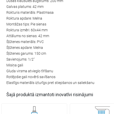
Dušas klausules augstums: 200 mm
Galvas platums: 42 mm
Rokturis materiāls: Plastmasa
Roktura apdare: Melna
Montāžas tips: Pie sienas
Roktura izmēri: 60x44 mm
Attālums no sienas: 42 mm
Šļūtenes materiāls: PVC
Šļūtenes apdare: Melna
Šļūtenes garums: 150 cm
Savienojums: 1/2"
Misiņa gali
Gluda virsma atvieglo tīrīšanu
Rotējošie gali novērš savīšanos
Elastīgs materiāls izturīgs pret stiepšanos un saliekšanu
Šajā produktā izmantoti inovatīvi risinājumi