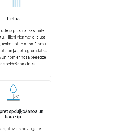
Lietus
 ūdens plūsma, kas imitē
tu. Pilieni vienmērīgi plūst
, ieskaujot to ar patīkamu
ūtu un ļaujot iegremdēties
ā un nomierinošā pieredzē
nas peldēšanās laikā.
 pret apduļķošanos un
koroziju
 izgatavots no augstas