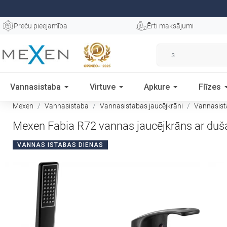
Preču pieejamība
Ērti maksājumi
Vannasistaba
Virtuve
Apkure
Flīzes
Mexen
Vannasistaba
Vannasistabas jaucējkrāni
Vannasist
Mexen Fabia R72 vannas jaucējkrāns ar duš
VANNAS ISTABAS DIENAS