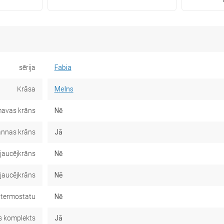
sērija
Fabia
Krāsa
Melns
avas krāns
Nē
nnas krāns
Jā
jaucējkrāns
Nē
 jaucējkrāns
Nē
 termostatu
Nē
 komplekts
Jā