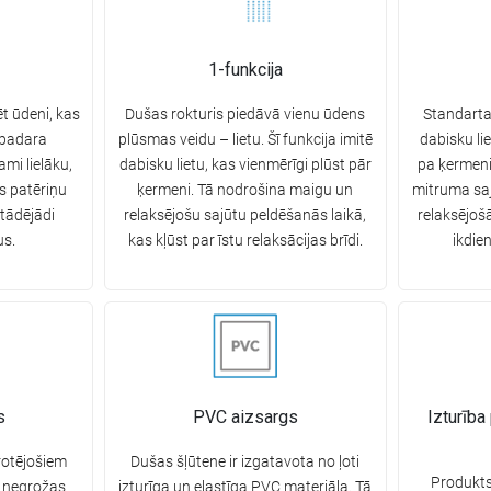
1-funkcija
t ūdeni, kas
Dušas rokturis piedāvā vienu ūdens
Standarta
 padara
plūsmas veidu – lietu. Šī funkcija imitē
dabisku lie
ami lielāku,
dabisku lietu, kas vienmērīgi plūst pār
pa ķermeni
s patēriņu
ķermeni. Tā nodrošina maigu un
mitruma saj
 tādējādi
relaksējošu sajūtu peldēšanās laikā,
relaksējoš
us.
kas kļūst par īstu relaksācijas brīdi.
ikdie
s
PVC aizsargs
Izturība
rotējošiem
Dušas šļūtene ir izgatavota no ļoti
Produkts
e negrožas
izturīga un elastīga PVC materiāla. Tā