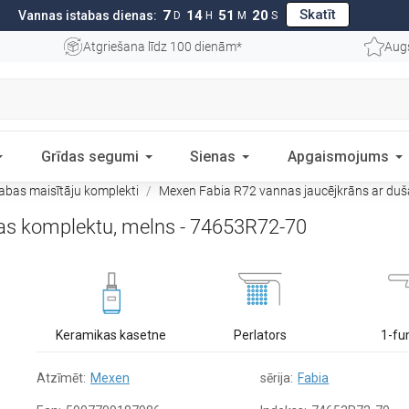
Skatīt
7
14
51
19
Vannas istabas dienas:
D
H
M
S
Atgriešana līdz 100 dienām*
Aug
Grīdas segumi
Sienas
Apgaismojums
abas maisītāju komplekti
Mexen Fabia R72 vannas jaucējkrāns ar duš
as komplektu, melns - 74653R72-70
Keramikas kasetne
Perlators
1-fu
Atzīmēt:
Mexen
sērija:
Fabia