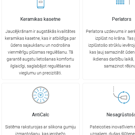
Keramikas kasetne
Perlators
Jaucējkrānam ir augstākās kvalitātes
Perlatora uzdevums ir aerē
keramikas kasetne, kas ir atbildīga par
izplūst no krāna. Tas
ūdens sajaukšanu un nodrošina
izplūstošo strūklu ievēroj
vienmērīgu plūsmas regulēšanu. Tā
kas ļauj samazināt ūden
garantē augstu lietošanas komfortu
ikdienas darbību laikā,
ilglaicīgi, saglabājot regulēšanas
samazinot rēķin
vieglumu un precizitāti.
AntiCalc
Nesagrūstoš
Sistēma raksturojas ar silikona gumiju
Pateicoties inovatīviem 
izmantošanu, kas ierobežo
uzgaļiem, dušas šļūten