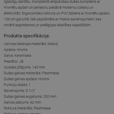
ilglaicīgu darbību. Komplektā ietilpstošais dušas komplekts ar
hromētu apdari un perlatoru piedāvā modernu izskatu un
efektivitāti. Ergonomisks rokturis un PVC šļūtene ar hromētu apdari,
150 cm garumā, tiek papildināta ar misiņa savienojumiem, kas
novērš sagriešanos un pielāgojas elastības vajadzībām.
Produkta specifikācija:
Vannas baterijas materiāls: Misiņš
Apdare: Hroms
Galva: Keramiska
Pearātor: Jā
Izvades jūtīgums: 145 mm
Dušas galvas materiāls: Plastmasa
Dušas galvas apdare: Hroms
Funkciju skaits: 1
Savienojums: G 1/2"
Dušas galvas augstums: 200 mm
Galvas platums: 42 mm
Roktura materiāls: Plastmasa
Roktura apdare: Hroms