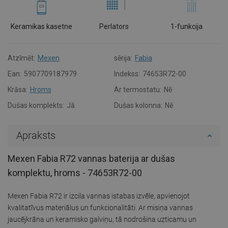
Keramikas kasetne
Perlators
1-funkcija
Atzīmēt:
Mexen
sērija:
Fabia
Ean:
5907709187979
Indekss:
74653R72-00
Krāsa:
Hroms
Ar termostatu:
Nē
Dušas komplekts:
Jā
Dušas kolonna:
Nē
Apraksts
Mexen Fabia R72 vannas baterija ar dušas
komplektu, hroms - 74653R72-00
Mexen Fabia R72 ir izcila vannas istabas izvēle, apvienojot
kvalitatīvus materiālus un funkcionalitāti. Ar misiņa vannas
jaucējkrāna un keramisko galviņu, tā nodrošina uzticamu un