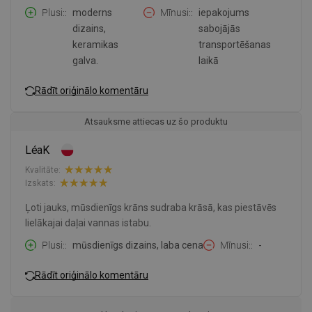
Plusi:
moderns
Mīnusi:
iepakojums
dizains,
sabojājās
keramikas
transportēšanas
galva.
laikā
Rādīt oriģinālo komentāru
Atsauksme attiecas uz šo produktu
LéaK
Kvalitāte:
Izskats:
Ļoti jauks, mūsdienīgs krāns sudraba krāsā, kas piestāvēs
lielākajai daļai vannas istabu.
Plusi:
mūsdienīgs dizains, laba cena
Mīnusi:
-
Rādīt oriģinālo komentāru