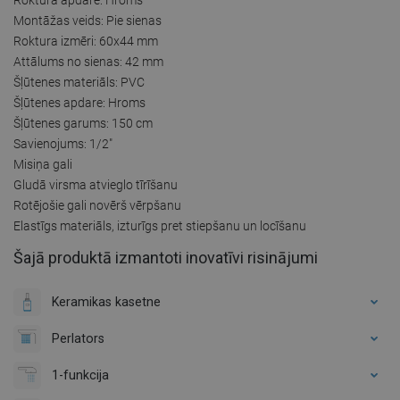
Montāžas veids: Pie sienas
Roktura izmēri: 60x44 mm
Attālums no sienas: 42 mm
Šļūtenes materiāls: PVC
Šļūtenes apdare: Hroms
Šļūtenes garums: 150 cm
Savienojums: 1/2"
Misiņa gali
Gludā virsma atvieglo tīrīšanu
Rotējošie gali novērš vērpšanu
Elastīgs materiāls, izturīgs pret stiepšanu un locīšanu
Šajā produktā izmantoti inovatīvi risinājumi
Keramikas kasetne
Perlators
1-funkcija