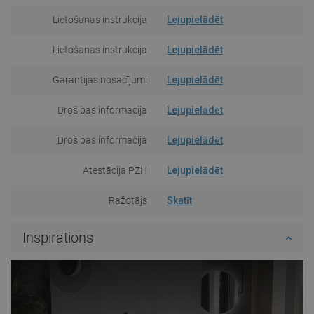
Lietošanas instrukcija
Lejupielādēt
Lietošanas instrukcija
Lejupielādēt
Garantijas nosacījumi
Lejupielādēt
Drošības informācija
Lejupielādēt
Drošības informācija
Lejupielādēt
Atestācija PZH
Lejupielādēt
Ražotājs
Skatīt
Inspirations