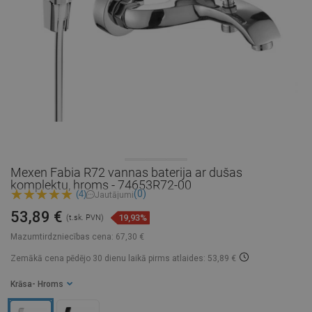
Mexen Fabia R72 vannas baterija ar dušas
komplektu, hroms - 74653R72-00
(0)
(4)
Jautājumi
53,89 €
19,93%
(t.sk. PVN)
Mazumtirdzniecības cena:
67,30 €
Zemākā cena pēdējo 30 dienu laikā
pirms atlaides: 53,89 €
Krāsa
- Hroms