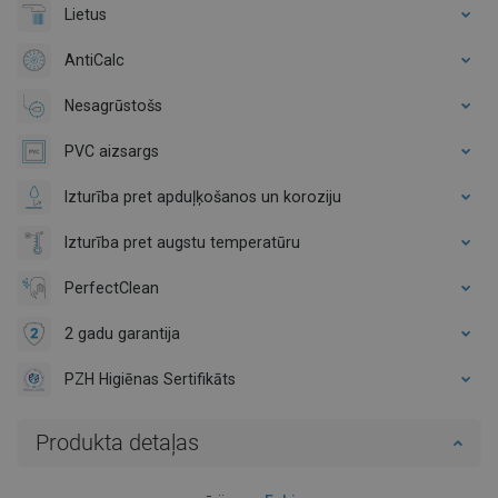
Lietus
AntiCalc
Nesagrūstošs
PVC aizsargs
Izturība pret apduļķošanos un koroziju
Izturība pret augstu temperatūru
PerfectClean
2 gadu garantija
PZH Higiēnas Sertifikāts
Produkta detaļas