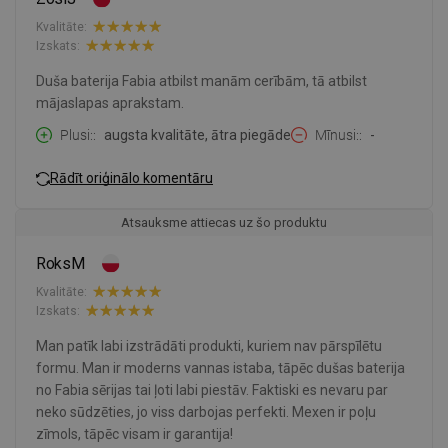
Kvalitāte:
Izskats:
Duša baterija Fabia atbilst manām cerībām, tā atbilst
mājaslapas aprakstam.
Plusi:
augsta kvalitāte, ātra piegāde
Mīnusi:
-
Rādīt oriģinālo komentāru
Atsauksme attiecas uz šo produktu
RoksM
Kvalitāte:
Izskats:
Man patīk labi izstrādāti produkti, kuriem nav pārspīlētu
formu. Man ir moderns vannas istaba, tāpēc dušas baterija
no Fabia sērijas tai ļoti labi piestāv. Faktiski es nevaru par
neko sūdzēties, jo viss darbojas perfekti. Mexen ir poļu
zīmols, tāpēc visam ir garantija!