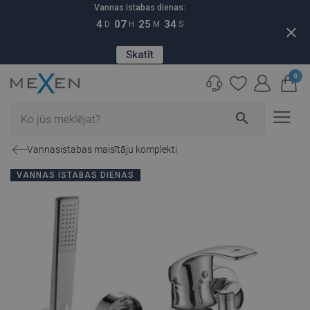
Vannas istabas dienas:
4
07
25
33
D
H
M
S
close
Skatīt
0
search
Vannasistabas maisītāju komplekti
VANNAS ISTABAS DIENAS