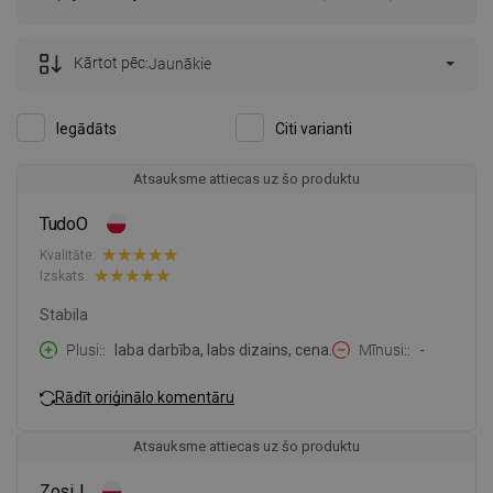
Kārtot pēc:
Jaunākie
Iegādāts
Citi varianti
Atsauksme attiecas uz šo produktu
TudoO
Kvalitāte:
Izskats:
Stabila
Plusi:
laba darbība, labs dizains, cena.
Mīnusi:
-
Rādīt oriģinālo komentāru
Atsauksme attiecas uz šo produktu
ZosiJ