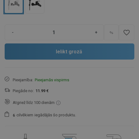
favorite_border
-
+
Ielikt grozā
Pieejamība:
Pieejamās vispirms
Piegāde no:
11.99 €
Atgriež līdz 100 dienām
cilvēkiem
iegādājās šo produktu.
6