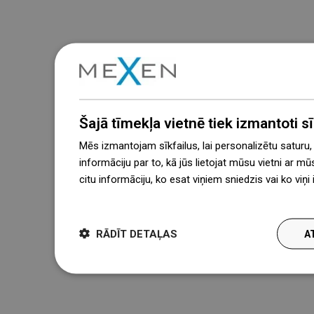
Šajā tīmekļa vietnē tiek izmantoti sīk
Mēs izmantojam sīkfailus, lai personalizētu saturu
informāciju par to, kā jūs lietojat mūsu vietni ar mū
citu informāciju, ko esat viņiem sniedzis vai ko viņ
więcej
RĀDĪT DETAĻAS
A