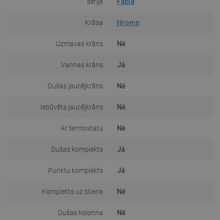
sērija
Fabia
Krāsa
Hroms
Uzmavas krāns
Nē
Vannas krāns
Jā
Dušas jaucējkrāns
Nē
Iebūvēta jaucējkrāns
Nē
Ar termostatu
Nē
Dušas komplekts
Jā
Punktu komplekts
Jā
Komplekts uz stieņa
Nē
Dušas kolonna
Nē