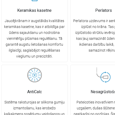
Keramikas kasetne
Perlators
Jaucējkrānam ir augstākās kvalitātes
Perlatora uzdevums ir aerē
keramikas kasetne, kas ir atbildīga par
izplūst no krāna. Tas
ūdens sajaukšanu un nodrošina
izplūstošo strūklu ievēroj
vienmērīgu plūsmas regulēšanu. Tā
kas ļauj samazināt ūden
garantē augstu lietošanas komfortu
ikdienas darbību laikā,
ilglaicīgi, saglabājot regulēšanas
samazinot rēķin
vieglumu un precizitāti.
AntiCalc
Nesagrūstoš
Sistēma raksturojas ar silikona gumiju
Pateicoties inovatīviem 
izmantošanu, kas ierobežo
uzgaļiem, dušas šļūten
kaļķakmens nosēdumu veidošanos un
neatkarīgi no pozīcijas. Ši