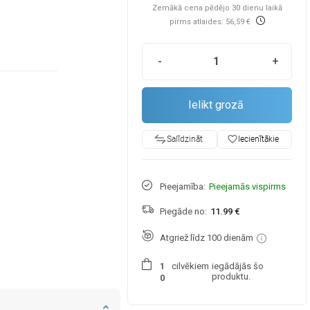
Zemākā cena pēdējo 30 dienu laikā
pirms atlaides: 56,59 €
-
+
Ielikt grozā
favorite_border
Iecienītākie
Salīdzināt
Pieejamība:
Pieejamās vispirms
Piegāde no:
11.99 €
Atgriež līdz 100 dienām
cilvēkiem
iegādājās šo
1
produktu.
0