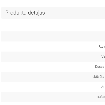
Produkta detaļas
Uzm
Va
Dušas 
Iebūvēta
Ar
Dušas