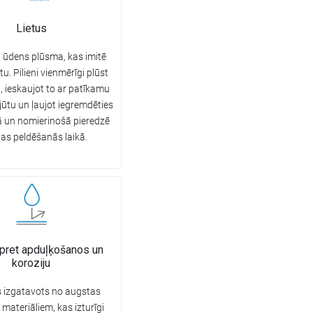
Lietus
 ūdens plūsma, kas imitē
tu. Pilieni vienmērīgi plūst
, ieskaujot to ar patīkamu
ūtu un ļaujot iegremdēties
ā un nomierinošā pieredzē
nas peldēšanās laikā.
 pret apduļķošanos un
koroziju
 izgatavots no augstas
 materiāliem, kas izturīgi