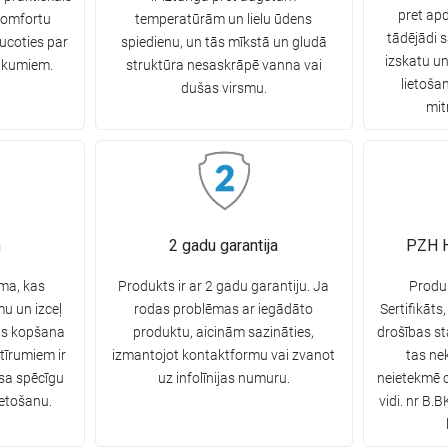
pret ap
komfortu
temperatūrām un lielu ūdens
tādējādi s
ucoties par
spiedienu, un tās mīkstā un gludā
izskatu un
ukumiem.
struktūra nesaskrāpē vanna vai
lietoša
dušas virsmu.
mit
n
2 gadu garantija
PZH H
sma, kas
Produkts ir ar 2 gadu garantiju. Ja
Produ
u un izceļ
rodas problēmas ar iegādāto
Sertifikāts,
nas kopšana
produktu, aicinām sazināties,
drošības st
tīrumiem ir
izmantojot kontaktformu vai zvanot
tas ne
sa spēcīgu
uz infolīnijas numuru.
neietekmē c
ietošanu.
vidi. nr B