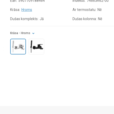
Ean:
5907709188464
Indekss:
74663R62-00
Krāsa:
Hroms
Ar termostatu:
Nē
Dušas komplekts:
Jā
Dušas kolonna:
Nē
Krāsa
- Hroms