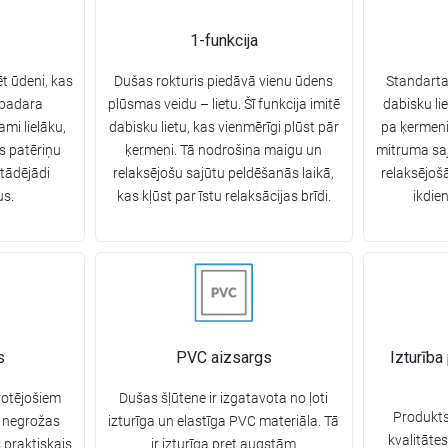
1-funkcija
t ūdeni, kas
Dušas rokturis piedāvā vienu ūdens
Standarta
 padara
plūsmas veidu – lietu. Šī funkcija imitē
dabisku lie
ami lielāku,
dabisku lietu, kas vienmērīgi plūst pār
pa ķermeni
s patēriņu
ķermeni. Tā nodrošina maigu un
mitruma saj
 tādējādi
relaksējošu sajūtu peldēšanās laikā,
relaksējoš
us.
kas kļūst par īstu relaksācijas brīdi.
ikdie
s
PVC aizsargs
Izturība
rotējošiem
Dušas šļūtene ir izgatavota no ļoti
Produkts
e negrožas
izturīga un elastīga PVC materiāla. Tā
kvalitātes
s praktiskais
ir izturīga pret augstām