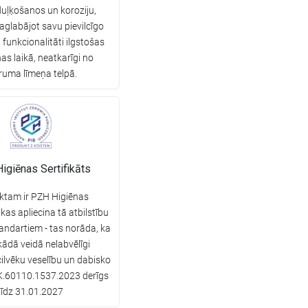
duļķošanos un koroziju,
aglabājot savu pievilcīgo
 funkcionalitāti ilgstošas
nas laikā, neatkarīgi no
ruma līmeņa telpā.
igiēnas Sertifikāts
ktam ir PZH Higiēnas
 kas apliecina tā atbilstību
andartiem - tas norāda, ka
kādā veidā nelabvēlīgi
ilvēku veselību un dabisko
.BK.60110.1537.2023 derīgs
līdz 31.01.2027