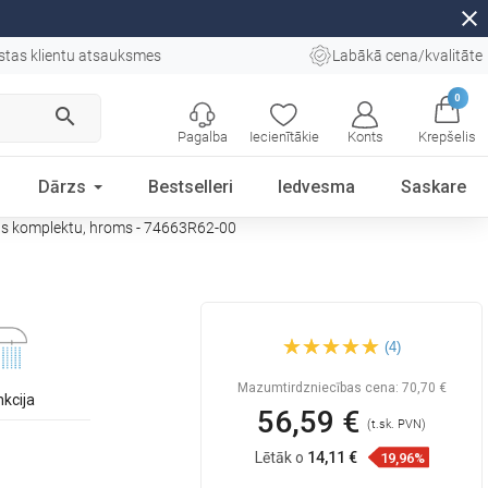
close
stas klientu atsauksmes
Labākā cena/kvalitāte
0
search
Pagalba
Iecienītākie
Konts
Krepšelis
Dārzs
Bestselleri
Iedvesma
Saskare
as komplektu, hroms - 74663R62-00
Mexen Caro R62 vannas
(4)
jaucējkrāns ar dušas
komplektu, hroms -
74663R62-00
Mazumtirdzniecības cena:
70,70 €
nkcija
56,59 €
(t.sk. PVN)
Lētāk o
14,11 €
19,96%