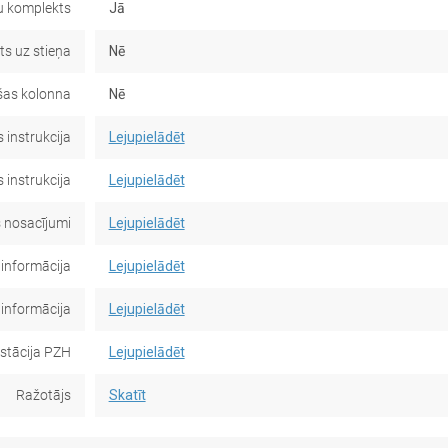
u komplekts
Jā
s uz stieņa
Nē
as kolonna
Nē
 instrukcija
Lejupielādēt
 instrukcija
Lejupielādēt
 nosacījumi
Lejupielādēt
 informācija
Lejupielādēt
 informācija
Lejupielādēt
stācija PZH
Lejupielādēt
Ražotājs
Skatīt