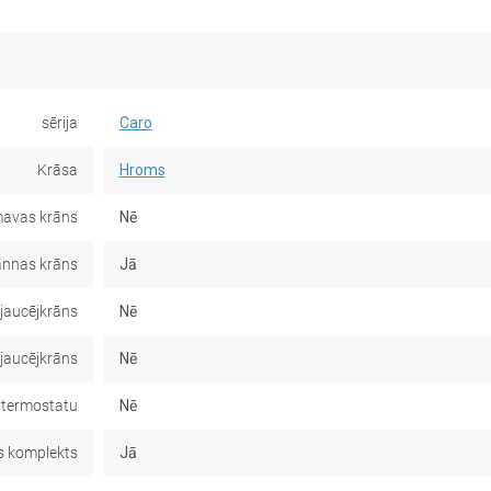
sērija
Caro
Krāsa
Hroms
avas krāns
Nē
nnas krāns
Jā
jaucējkrāns
Nē
 jaucējkrāns
Nē
 termostatu
Nē
 komplekts
Jā