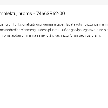
omplektu, hroms - 74663R62-00
ci un funkcionalitāti jūsu vannas istabai. Izgatavots no izturīga misiņa
egums nodrošina vienmērīgu ūdens plūsmu. Dušas galviņa izgatavota no p
roma apdari un misiņa savienotāji, kas ir izturīgi un viegli uzturami.