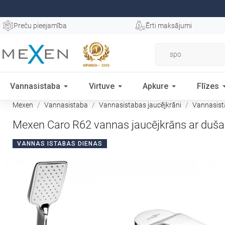
Preču pieejamība
Ērti maksājumi
Vannasistaba
Virtuve
Apkure
Flīzes
Mexen
Vannasistaba
Vannasistabas jaucējkrāni
Vannasist
Mexen Caro R62 vannas jaucējkrāns ar duš
VANNAS ISTABAS DIENAS