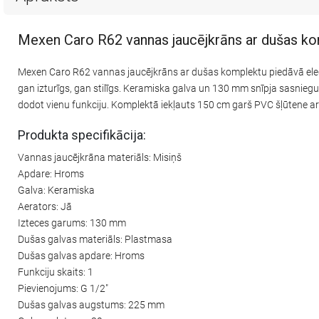
Mexen Caro R62 vannas jaucējkrāns ar dušas k
Mexen Caro R62 vannas jaucējkrāns ar dušas komplektu piedāvā elegan
gan izturīgs, gan stilīgs. Keramiska galva un 130 mm snīpja sasni
dodot vienu funkciju. Komplektā iekļauts 150 cm garš PVC šļūtene ar h
Produkta specifikācija:
Vannas jaucējkrāna materiāls: Misiņš
Apdare: Hroms
Galva: Keramiska
Aerators: Jā
Izteces garums: 130 mm
Dušas galvas materiāls: Plastmasa
Dušas galvas apdare: Hroms
Funkciju skaits: 1
Pievienojums: G 1/2"
Dušas galvas augstums: 225 mm