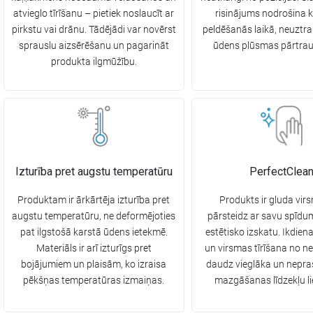
atvieglo tīrīšanu – pietiek noslaucīt ar
risinājums nodrošina 
pirkstu vai drānu. Tādējādi var novērst
peldēšanās laikā, neuztra
sprauslu aizsērēšanu un pagarināt
ūdens plūsmas pārtra
produkta ilgmūžību.
Izturība pret augstu temperatūru
PerfectClea
Produktam ir ārkārtēja izturība pret
Produkts ir gluda vir
augstu temperatūru, ne deformējoties
pārsteidz ar savu spīdum
pat ilgstošā karstā ūdens ietekmē.
estētisko izskatu. Ikdie
Materiāls ir arī izturīgs pret
un virsmas tīrīšana no ne
bojājumiem un plaisām, ko izraisa
daudz vieglāka un nepra
pēkšņas temperatūras izmaiņas.
mazgāšanas līdzekļu l