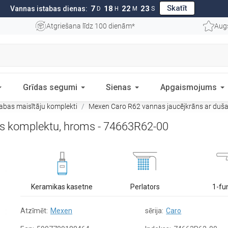
Skatīt
7
18
22
22
Vannas istabas dienas:
D
H
M
S
Atgriešana līdz 100 dienām*
Aug
Grīdas segumi
Sienas
Apgaismojums
abas maisītāju komplekti
Mexen Caro R62 vannas jaucējkrāns ar duš
as komplektu, hroms - 74663R62-00
Keramikas kasetne
Perlators
1-fu
Atzīmēt:
Mexen
sērija:
Caro