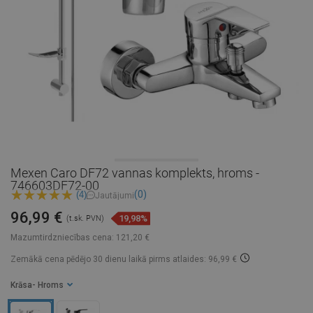
Mexen Caro DF72 vannas komplekts, hroms -
746603DF72-00
(0)
(4)
Jautājumi
96,99 €
19,98%
(t.sk. PVN)
Mazumtirdzniecības cena:
121,20 €
Zemākā cena pēdējo 30 dienu laikā
pirms atlaides: 96,99 €
Krāsa
- Hroms