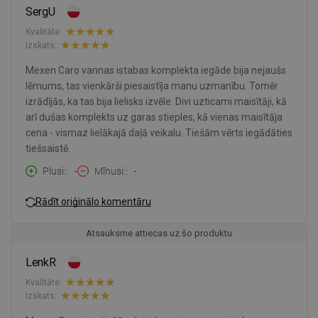
SergU
Kvalitāte:
Izskats:
Mexen Caro vannas istabas komplekta iegāde bija nejaušs
lēmums, tas vienkārši piesaistīja manu uzmanību. Tomēr
izrādījās, ka tas bija lielisks izvēle. Divi uzticami maisītāji, kā
arī dušas komplekts uz garas stieples, kā vienas maisītāja
cena - vismaz lielākajā daļā veikalu. Tiešām vērts iegādāties
tiešsaistē.
Plusi:
-
Mīnusi:
-
Rādīt oriģinālo komentāru
Atsauksme attiecas uz šo produktu
LenkR
Kvalitāte:
Izskats: