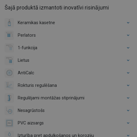
Šajā produktā izmantoti inovatīvi risinājumi
Keramikas kasetne
Perlators
1-funkcija
Lietus
AntiCalc
Rokturis regulēšana
Regulējami montāžas stiprinājumi
Nesagrūstošs
PVC aizsargs
Izturība pret apduļķošanos un koroziju