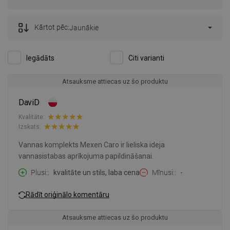
Kārtot pēc:
Jaunākie
Iegādāts
Citi varianti
Atsauksme attiecas uz šo produktu
DaviD
Kvalitāte:
Izskats:
Vannas komplekts Mexen Caro ir lieliska ideja
vannasistabas aprīkojuma papildināšanai.
Plusi:
kvalitāte un stils, laba cena
Mīnusi:
-
Rādīt oriģinālo komentāru
Atsauksme attiecas uz šo produktu