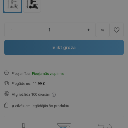
favorite_border
-
+
Ielikt grozā
Pieejamība:
Pieejamās vispirms
Piegāde no:
11.99 €
Atgriež līdz 100 dienām
cilvēkiem
iegādājās šo produktu.
8