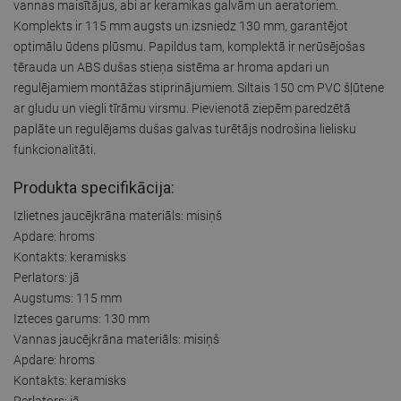
vannas maisītājus, abi ar keramikas galvām un aeratoriem.
Komplekts ir 115 mm augsts un izsniedz 130 mm, garantējot
optimālu ūdens plūsmu. Papildus tam, komplektā ir nerūsējošas
tērauda un ABS dušas stieņa sistēma ar hroma apdari un
regulējamiem montāžas stiprinājumiem. Siltais 150 cm PVC šļūtene
ar gludu un viegli tīrāmu virsmu. Pievienotā ziepēm paredzētā
paplāte un regulējams dušas galvas turētājs nodrošina lielisku
funkcionalitāti.
Produkta specifikācija:
Izlietnes jaucējkrāna materiāls: misiņš
Apdare: hroms
Kontakts: keramisks
Perlators: jā
Augstums: 115 mm
Izteces garums: 130 mm
Vannas jaucējkrāna materiāls: misiņš
Apdare: hroms
Kontakts: keramisks
Perlators: jā