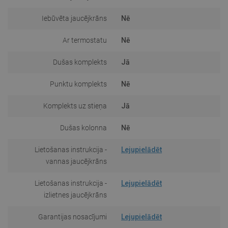
Iebūvēta jaucējkrāns
Nē
Ar termostatu
Nē
Dušas komplekts
Jā
Punktu komplekts
Nē
Komplekts uz stieņa
Jā
Dušas kolonna
Nē
Lietošanas instrukcija -
Lejupielādēt
vannas jaucējkrāns
Lietošanas instrukcija -
Lejupielādēt
izlietnes jaucējkrāns
Garantijas nosacījumi
Lejupielādēt