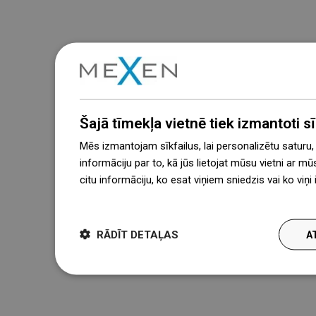
Šajā tīmekļa vietnē tiek izmantoti sīk
Mēs izmantojam sīkfailus, lai personalizētu saturu
informāciju par to, kā jūs lietojat mūsu vietni ar mū
citu informāciju, ko esat viņiem sniedzis vai ko viņ
więcej
RĀDĪT DETAĻAS
A