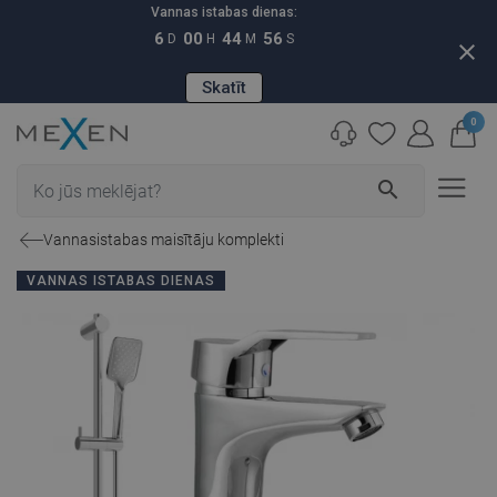
Vannas istabas dienas:
6
00
44
55
D
H
M
S
close
Skatīt
0
search
Vannasistabas maisītāju komplekti
VANNAS ISTABAS DIENAS