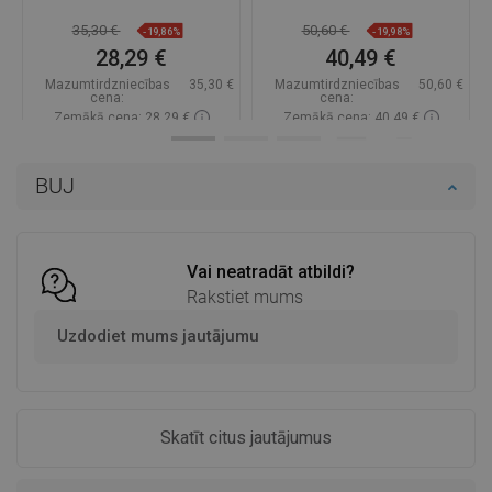
35,30 €
50,60 €
-19,86%
-19,98%
28,29 €
40,49 €
Mazumtirdzniecības
35,30 €
Mazumtirdzniecības
50,60 €
cena:
cena:
Zemākā cena: 28,29 €
Zemākā cena: 40,49 €
Pieejamība:
Pieejamās vispirms
Pieejamība:
Pieejamās vispirms
BUJ
Ielikt grozā
Ielikt grozā
Salīdzināt
favorite_border
Iecienītākie
Salīdzināt
favorite_border
Iecienītākie
Vai neatradāt atbildi?
Rakstiet mums
Uzdodiet mums jautājumu
Skatīt citus jautājumus