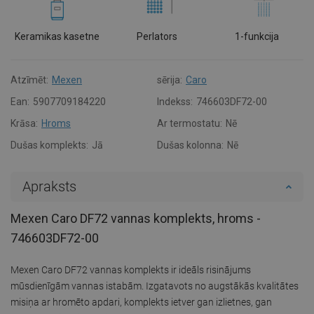
Keramikas kasetne
Perlators
1-funkcija
Atzīmēt:
Mexen
sērija:
Caro
Ean:
5907709184220
Indekss:
746603DF72-00
Krāsa:
Hroms
Ar termostatu:
Nē
Dušas komplekts:
Jā
Dušas kolonna:
Nē
Apraksts
Mexen Caro DF72 vannas komplekts, hroms -
746603DF72-00
Mexen Caro DF72 vannas komplekts ir ideāls risinājums
mūsdienīgām vannas istabām. Izgatavots no augstākās kvalitātes
misiņa ar hromēto apdari, komplekts ietver gan izlietnes, gan