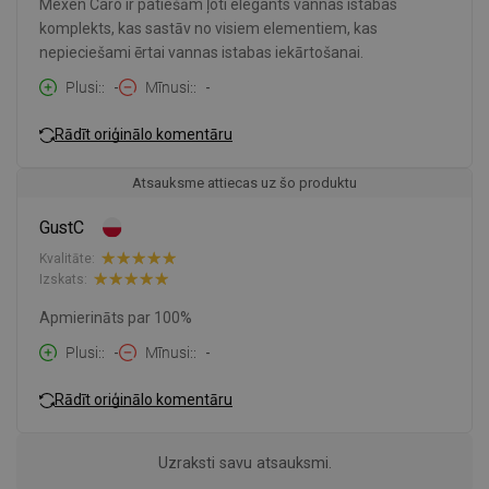
Mexen Caro ir patiešām ļoti elegants vannas istabas
komplekts, kas sastāv no visiem elementiem, kas
nepieciešami ērtai vannas istabas iekārtošanai.
Plusi:
-
Mīnusi:
-
Rādīt oriģinālo komentāru
Atsauksme attiecas uz šo produktu
GustC
Kvalitāte:
Izskats:
Apmierināts par 100%
Plusi:
-
Mīnusi:
-
Rādīt oriģinālo komentāru
Uzraksti savu atsauksmi.