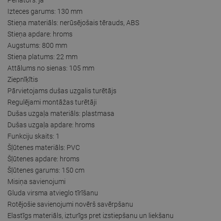
Izteces garums: 130 mm
Stieņa materiāls: nerūsējošais tērauds, ABS
Stieņa apdare: hroms
Augstums: 800 mm
Stieņa platums: 22 mm
Attālums no sienas: 105 mm
Ziepnīķītis
Pārvietojams dušas uzgalis turētājs
Regulējami montāžas turētāji
Dušas uzgaļa materiāls: plastmasa
Dušas uzgaļa apdare: hroms
Funkciju skaits: 1
Šļūtenes materiāls: PVC
Šļūtenes apdare: hroms
Šļūtenes garums: 150 cm
Misiņa savienojumi
Gluda virsma atvieglo tīrīšanu
Rotējošie savienojumi novērš savērpšanu
Elastīgs materiāls, izturīgs pret izstiepšanu un liekšanu