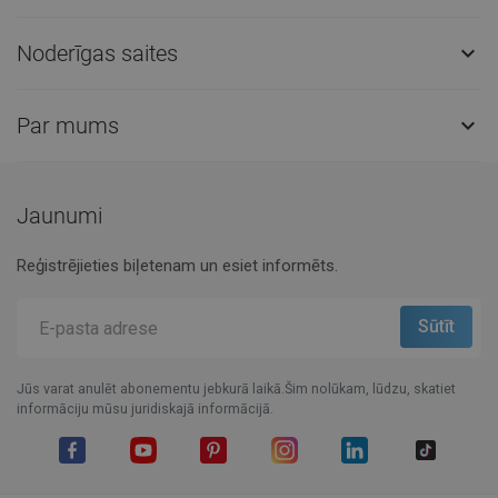
Noderīgas saites

Par mums

Jaunumi
Reģistrējieties biļetenam un esiet informēts.
Jūs varat anulēt abonementu jebkurā laikā.Šim nolūkam, lūdzu, skatiet
informāciju mūsu juridiskajā informācijā.
Facebook
YouTube
Pinterest
Instagram
LinkedIn
TikTok