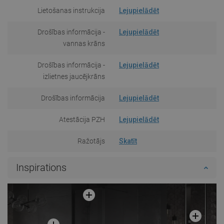
Lietošanas instrukcija
Lejupielādēt
Drošības informācija -
Lejupielādēt
vannas krāns
Drošības informācija -
Lejupielādēt
izlietnes jaucējkrāns
Drošības informācija
Lejupielādēt
Atestācija PZH
Lejupielādēt
Ražotājs
Skatīt
Inspirations