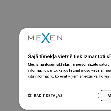
Šajā tīmekļa vietnē tiek izmantoti sīk
Mēs izmantojam sīkfailus, lai personalizētu saturu
informāciju par to, kā jūs lietojat mūsu vietni ar mū
citu informāciju, ko esat viņiem sniedzis vai ko viņ
więcej
RĀDĪT DETAĻAS
A