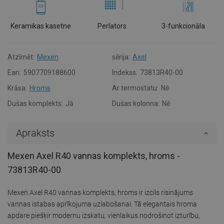
Keramikas kasetne
Perlators
3-funkcionāla
Atzīmēt:
Mexen
sērija:
Axel
Ean:
5907709188600
Indekss:
73813R40-00
Krāsa:
Hroms
Ar termostatu:
Nē
Dušas komplekts:
Jā
Dušas kolonna:
Nē
Apraksts
Mexen Axel R40 vannas komplekts, hroms -
73813R40-00
Mexen Axel R40 vannas komplekts, hroms ir izcils risinājums
vannas istabas aprīkojuma uzlabošanai. Tā elegantais hroma
apdare piešķir modernu izskatu, vienlaikus nodrošinot izturību,