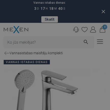
Vannas istabas dienas:
3
17
18
39
D
H
M
S
close
Skatīt
0
search
Vannasistabas maisītāju komplekti
VANNAS ISTABAS DIENAS