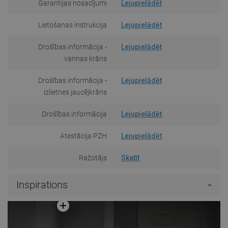
Garantijas nosacījumi
Lejupielādēt
Lietošanas instrukcija
Lejupielādēt
Drošības informācija -
Lejupielādēt
vannas krāns
Drošības informācija -
Lejupielādēt
izlietnes jaucējkrāns
Drošības informācija
Lejupielādēt
Atestācija PZH
Lejupielādēt
Ražotājs
Skatīt
Inspirations