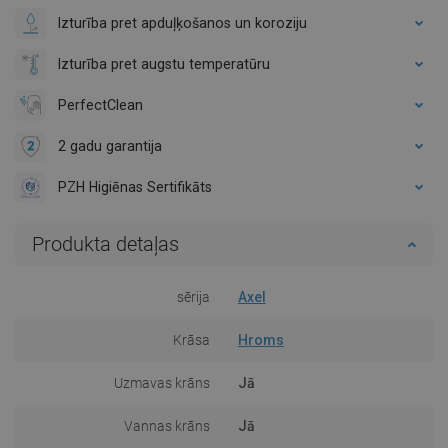
Izturība pret apduļķošanos un koroziju
Izturība pret augstu temperatūru
PerfectClean
2 gadu garantija
PZH Higiēnas Sertifikāts
Produkta detaļas
sērija
Axel
Krāsa
Hroms
Uzmavas krāns
Jā
Vannas krāns
Jā