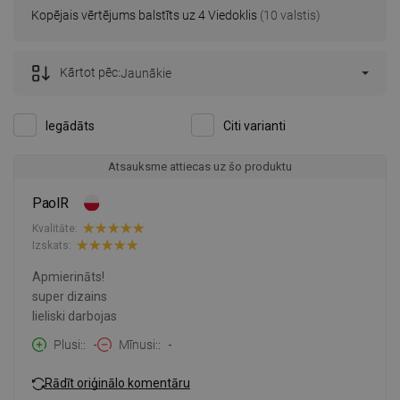
Kopējais vērtējums balstīts uz 4 Viedoklis
(10 valstis)
Kārtot pēc:
Jaunākie
Iegādāts
Citi varianti
Atsauksme attiecas uz šo produktu
PaolR
Kvalitāte:
Izskats:
Apmierināts!
super dizains
lieliski darbojas
Plusi:
-
Mīnusi:
-
Rādīt oriģinālo komentāru