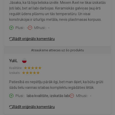
Jāsaka, ka tā bija lieliska izvēle. Mexen Axel ne tikai izskatās
ļoti labi, bet arī labi darbojas. Keramiskās galviņas ļauj ērti
regulēt ūdens plūsmu un tās temperatūru. Un visai
konstrukcijai ir izturīgs metāla, nevis plastmasas korpuss.
Plusi:
-
Mīnusi:
-
Rādīt oriģinālo komentāru
Atsauksme attiecas uz šo produktu
YuliL
Kvalitāte:
Izskats:
Patiesībā es nepētīju pārāk ilgi, bet man šķiet, ka būtu grūti
šādu lielu vannas istabas komplektu iegādāties lētāk.
Plusi:
laba kvalitāte, izskatās labi
Mīnusi:
-
Rādīt oriģinālo komentāru