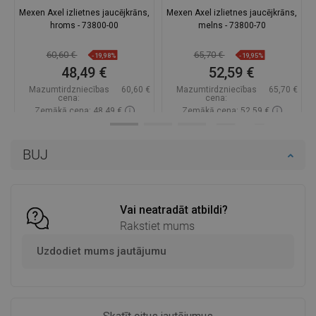
Mexen Axel izlietnes jaucējkrāns,
Mexen Axel izlietnes jaucējkrāns,
hroms - 73800-00
melns - 73800-70
60,60 €
65,70 €
-19,98%
-19,95%
48,49 €
52,59 €
Mazumtirdzniecības
60,60 €
Mazumtirdzniecības
65,70 €
cena:
cena:
Zemākā cena: 48,49 €
Zemākā cena: 52,59 €
Pieejamība:
Pieejamās vispirms
Pieejamība:
Pieejamās vispirms
BUJ
Ielikt grozā
Ielikt grozā
Salīdzināt
favorite_border
Iecienītākie
Salīdzināt
favorite_border
Iecienītākie
Vai neatradāt atbildi?
Rakstiet mums
Uzdodiet mums jautājumu