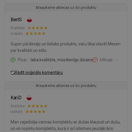
Atsauksme attiecas uz šo produktu
BertS
Kvalitāte:
Izskats:
Super pārdevējs un lielisks produkts, varu tikai slavēt Mexen
par kvalitāti un stilu.
Plusi:
laba kvalitāte, mūsdienīgs dizains
Mīnusi:
-
Rādīt oriģinālo komentāru
Atsauksme attiecas uz šo produktu
KariD
Kvalitāte:
Izskats:
Man vajadzēja vannas komplektu ar dušas klausuli un dušu,
un es nopirku komplektu, kurā ir arī izlietnes jaucējkrāns.