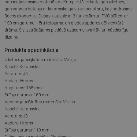
pateicoties misiņa materiālam. Komplektā iekļauta gan izlietnes,
gan vannas baterija ar keramisko galvu un perlatoru, kas nodrošina
ūdens ekonomiju. Dušas klausule ar 3 funkcijām un PVC šļūteni ar
150 cm garumu ir ērti lietojama, un gludas apdares dēļ vienkārši
tīrāma. Šis izstrādājums piedāvā uzticamu kvalitāti ar mūsdienīgu
dizainu.
Produkta specifikācija:
Izlietnes jaucējkrāna materiāls: Misiņš
Kasete: Keramisks
Aerators: Jā
Apdare: Hroms
Augstums: 165 mm
Snīpja garums: 160 mm
Vannas jaucējkrāna materiāls: Misiņš
Kasete: Keramisks
Aerators: Jā
Apdare: Hroms
Snīpja garums: 110 mm
Dušas galvas materiāls: Plastmasa