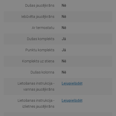
Dušas jaucējkrāns
Nē
Iebūvēta jaucējkrāns
Nē
Ar termostatu
Nē
Dušas komplekts
Jā
Punktu komplekts
Jā
Komplekts uz stieņa
Nē
Dušas kolonna
Nē
Lietošanas instrukcija -
Lejupielādēt
vannas jaucējkrāns
Lietošanas instrukcija -
Lejupielādēt
izlietnes jaucējkrāns