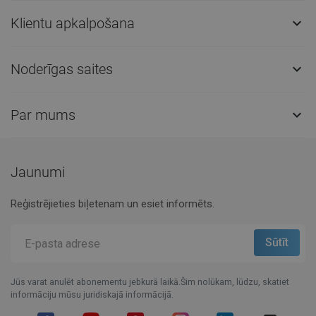
Klientu apkalpošana

Noderīgas saites

Par mums

Jaunumi
Reģistrējieties biļetenam un esiet informēts.
Jūs varat anulēt abonementu jebkurā laikā.Šim nolūkam, lūdzu, skatiet
informāciju mūsu juridiskajā informācijā.