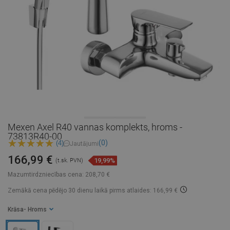
Mexen Axel R40 vannas komplekts, hroms -
73813R40-00
(0)
(4)
Jautājumi
166,99 €
19,99%
(t.sk. PVN)
Mazumtirdzniecības cena:
208,70 €
Zemākā cena pēdējo 30 dienu laikā
pirms atlaides: 166,99 €
Krāsa
- Hroms