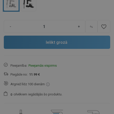
favorite_border
-
+
Ielikt grozā
Pieejamība:
Pieejamās vispirms
Piegāde no:
11.99 €
Atgriež līdz 100 dienām
cilvēkiem
iegādājās šo produktu.
0