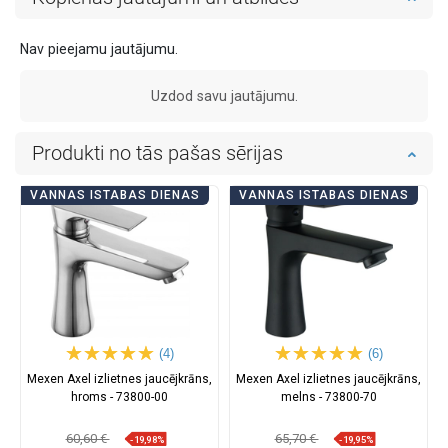
Nav pieejamu jautājumu.
Uzdod savu jautājumu.
Produkti no tās pašas sērijas
VANNAS ISTABAS DIENAS
VANNAS ISTABAS DIENAS
(4)
(6)
Mexen Axel izlietnes jaucējkrāns,
Mexen Axel izlietnes jaucējkrāns,
hroms - 73800-00
melns - 73800-70
60,60 €
65,70 €
-19,98%
-19,95%