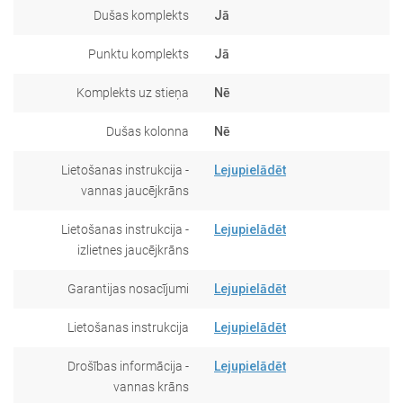
Dušas komplekts
Jā
Punktu komplekts
Jā
Komplekts uz stieņa
Nē
Dušas kolonna
Nē
Lietošanas instrukcija -
Lejupielādēt
vannas jaucējkrāns
Lietošanas instrukcija -
Lejupielādēt
izlietnes jaucējkrāns
Garantijas nosacījumi
Lejupielādēt
Lietošanas instrukcija
Lejupielādēt
Drošības informācija -
Lejupielādēt
vannas krāns