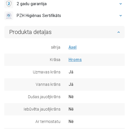
2 gadu garantija
PZH Higiēnas Sertifikāts
Produkta detaļas
sērija
Axel
Krāsa
Hroms
Uzmavas krāns
Jā
Vannas krāns
Jā
Dušas jaucējkrāns
Nē
Iebūvēta jaucējkrāns
Nē
Ar termostatu
Nē