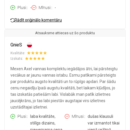
Plusi:
-
Mīnusi:
-
Rādīt oriģinālo komentāru
Atsauksme attiecas uz šo produktu
GnieS
Kvalitāte:
Izskats:
Mexen Axel vannas komplektu iegādājos ātri, lai pārsteigtu
vecākus ar jaunu vannas istabu. Esmu patīkami pārsteigts
par produktu augsto kvalitāti un to rūpīgo apdari. Par šādu
cenu negaidīju īpaši augstu kvalitāti, bet laikam kļūdījos, jo
tas izskatās patiešām labi. Vislabāk man patīk izlietnes
jaucējkrāns, jo tas labi piestāv augstajai virs izlietnes
uzstādītajai izlietnei.
Plusi:
laba kvalitāte,
Mīnusi:
dušas klausuli
stilīgs dizains,
var izmantot tikai
pieņemama cena
vienā režīmā