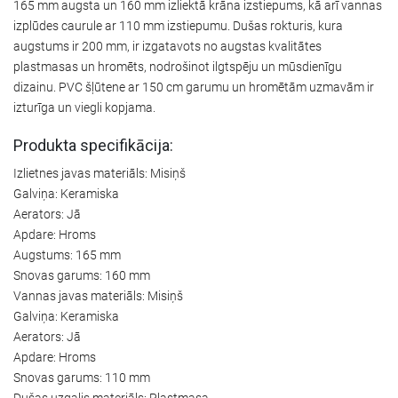
165 mm augsta un 160 mm izliektā krāna izstiepums, kā arī vannas
izplūdes caurule ar 110 mm izstiepumu. Dušas rokturis, kura
augstums ir 200 mm, ir izgatavots no augstas kvalitātes
plastmasas un hromēts, nodrošinot ilgtspēju un mūsdienīgu
dizainu. PVC šļūtene ar 150 cm garumu un hromētām uzmavām ir
izturīga un viegli kopjama.
Produkta specifikācija:
Izlietnes javas materiāls: Misiņš
Galviņa: Keramiska
Aerators: Jā
Apdare: Hroms
Augstums: 165 mm
Snovas garums: 160 mm
Vannas javas materiāls: Misiņš
Galviņa: Keramiska
Aerators: Jā
Apdare: Hroms
Snovas garums: 110 mm
Dušas uzgalis materiāls: Plastmasa