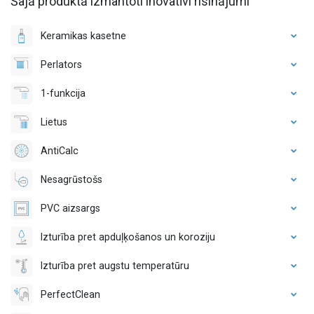
Šajā produktā izmantoti inovatīvi risinājumi
Keramikas kasetne
Perlators
1-funkcija
Lietus
AntiCalc
Nesagrūstošs
PVC aizsargs
Izturība pret apduļķošanos un koroziju
Izturība pret augstu temperatūru
PerfectClean