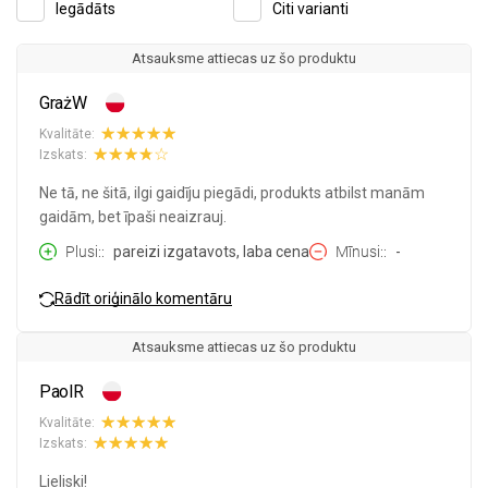
Iegādāts
Citi varianti
Atsauksme attiecas uz šo produktu
GrażW
Kvalitāte:
Izskats:
Ne tā, ne šitā, ilgi gaidīju piegādi, produkts atbilst manām
gaidām, bet īpaši neaizrauj.
Plusi:
pareizi izgatavots, laba cena
Mīnusi:
-
Rādīt oriģinālo komentāru
Atsauksme attiecas uz šo produktu
PaolR
Kvalitāte:
Izskats:
Lieliski!