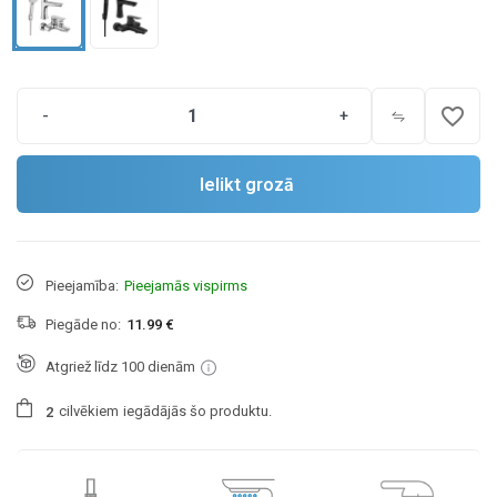
favorite_border
-
+
Ielikt grozā
Pieejamība:
Pieejamās vispirms
Piegāde no:
11.99 €
Atgriež līdz 100 dienām
cilvēkiem
iegādājās šo produktu.
2