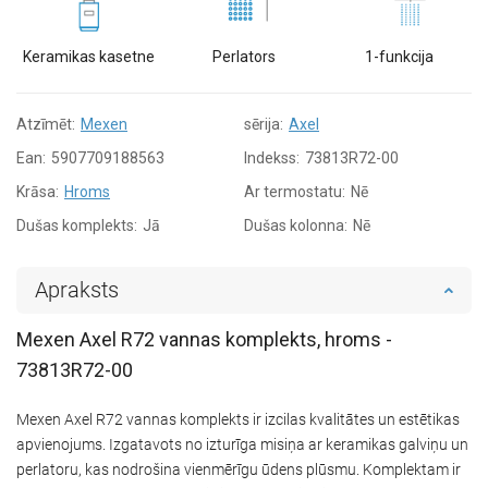
Keramikas kasetne
Perlators
1-funkcija
Atzīmēt:
Mexen
sērija:
Axel
Ean:
5907709188563
Indekss:
73813R72-00
Krāsa:
Hroms
Ar termostatu:
Nē
Dušas komplekts:
Jā
Dušas kolonna:
Nē
Apraksts
Mexen Axel R72 vannas komplekts, hroms -
73813R72-00
Mexen Axel R72 vannas komplekts ir izcilas kvalitātes un estētikas
apvienojums. Izgatavots no izturīga misiņa ar keramikas galviņu un
perlatoru, kas nodrošina vienmērīgu ūdens plūsmu. Komplektam ir