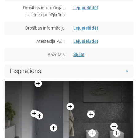
Drošības informācija -
Lejupielādēt
izlietnes jaucējkrāns
Drošības informācija
Lejupielādēt
Atestācija PZH
Lejupielādēt
Ražotājs
Skatīt
Inspirations