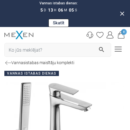
Vannas istabas dienas:
5
13
06
04
D
H
M
S
close
Skatīt
0
search
Vannasistabas maisītāju komplekti
VANNAS ISTABAS DIENAS