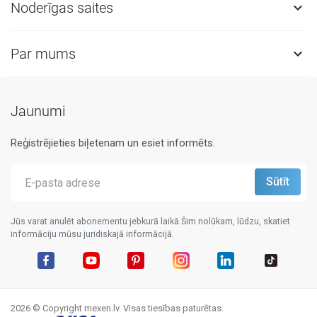
Noderīgas saites

Par mums

Jaunumi
Reģistrējieties biļetenam un esiet informēts.
Jūs varat anulēt abonementu jebkurā laikā.Šim nolūkam, lūdzu, skatiet
informāciju mūsu juridiskajā informācijā.
Facebook
YouTube
Pinterest
Instagram
LinkedIn
TikTok
2026 © Copyright mexen.lv. Visas tiesības paturētas.