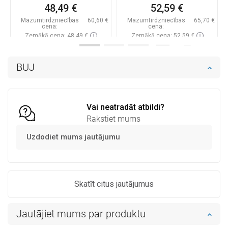
48,49 €
52,59 €
Mazumtirdzniecības
60,60 €
Mazumtirdzniecības
65,70 €
cena:
cena:
Zemākā cena: 48,49 €
Zemākā cena: 52,59 €
Pieejamība:
Pieejamās vispirms
Pieejamība:
Pieejamās vispirms
BUJ
Ielikt grozā
Ielikt grozā
Salīdzināt
favorite_border
Iecienītākie
Salīdzināt
favorite_border
Iecienītākie
Vai neatradāt atbildi?
Rakstiet mums
Uzdodiet mums jautājumu
Skatīt citus jautājumus
Jautājiet mums par produktu