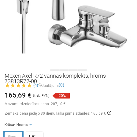
Mexen Axel R72 vannas komplekts, hroms -
73813R72-00
(0)
(4)
Jautājumi
165,69 €
20%
(t.sk. PVN)
Mazumtirdzniecības cena:
207,10 €
Zemākā cena pēdējo 30 dienu laikā
pirms atlaides: 165,69 €
Krāsa
- Hroms