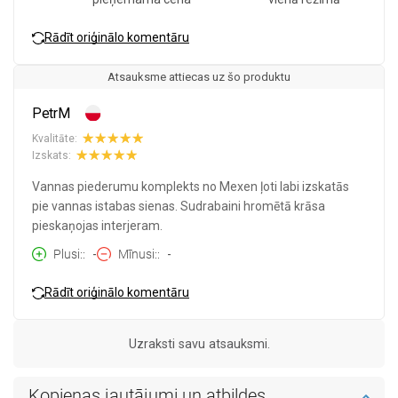
Rādīt oriģinālo komentāru
Atsauksme attiecas uz šo produktu
PetrM
Kvalitāte:
Izskats:
Vannas piederumu komplekts no Mexen ļoti labi izskatās
pie vannas istabas sienas. Sudrabaini hromētā krāsa
pieskaņojas interjeram.
Plusi:
-
Mīnusi:
-
Rādīt oriģinālo komentāru
Uzraksti savu atsauksmi.
Kopienas jautājumi un atbildes