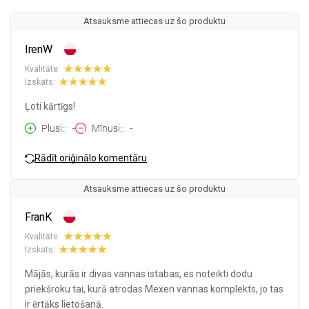
Atsauksme attiecas uz šo produktu
IrenW
Kvalitāte:
Izskats:
Ļoti kārtīgs!
Plusi:
-
Mīnusi:
-
Rādīt oriģinālo komentāru
Atsauksme attiecas uz šo produktu
FranK
Kvalitāte:
Izskats:
Mājās, kurās ir divas vannas istabas, es noteikti dodu
priekšroku tai, kurā atrodas Mexen vannas komplekts, jo tas
ir ērtāks lietošanā.