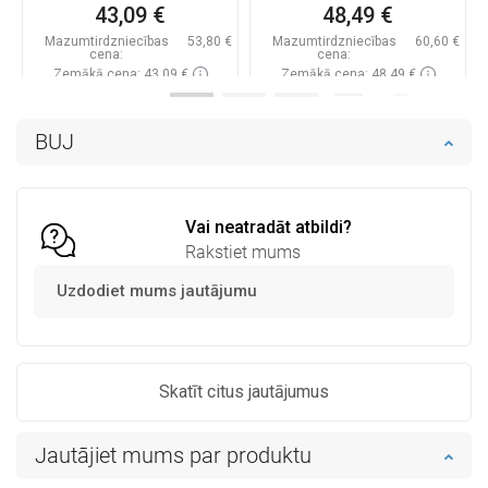
43,09 €
48,49 €
Mazumtirdzniecības
53,80 €
Mazumtirdzniecības
60,60 €
cena:
cena:
Zemākā cena: 43,09 €
Zemākā cena: 48,49 €
Pieejamība:
Pieejamās vispirms
Pieejamība:
Pieejamās vispirms
BUJ
Ielikt grozā
Ielikt grozā
Salīdzināt
favorite_border
Iecienītākie
Salīdzināt
favorite_border
Iecienītākie
Vai neatradāt atbildi?
Rakstiet mums
Uzdodiet mums jautājumu
Skatīt citus jautājumus
Jautājiet mums par produktu