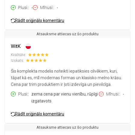
Plusi:
-
Mīnusi:
-
Rādīt oriģinālo komentāru
Atsauksme attiecas uz šo produktu
WitK
Kvalitāte:
Izskats:
Šis komplekta modelis noteikti iepatiksies cilvēkiem, kuri,
tāpat kā es, mīl modernas formas un klasisko melno krāsu.
Cena par trim produktiem ir ļoti izdevīga un pievilcīga.
Plusi:
zema cena par vienu vienību, rūpīgi
Mīnusi:
-
izgatavots
Rādīt oriģinālo komentāru
Atsauksme attiecas uz šo produktu