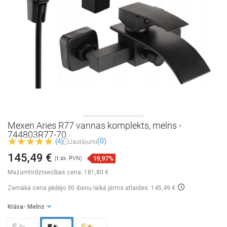
Mexen Aries R77 vannas komplekts, melns -
744803R77-70
(0)
(4)
Jautājumi
145,49 €
19,97%
(t.sk. PVN)
Mazumtirdzniecības cena:
181,80 €
Zemākā cena pēdējo 30 dienu laikā
pirms atlaides: 145,49 €
Krāsa
- Melns