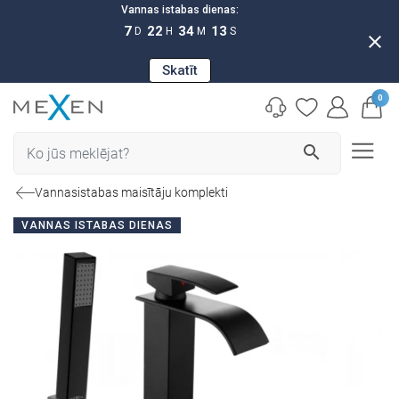
Vannas istabas dienas:
7
22
34
12
D
H
M
S
close
Skatīt
0
search
Vannasistabas maisītāju komplekti
VANNAS ISTABAS DIENAS