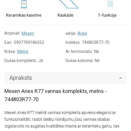
Keramikas kasetne
Kaskāde
1-funkcija
Atzīmēt:
Mexen
sērija:
Aries
Ean:
5907709186552
Indekss:
744803R77-70
Krāsa:
Melns
Ar termostatu:
Nē
Dušas komplekts:
Jā
Dušas kolonna:
Nē
Apraksts
Mexen Aries R77 vannas komplekts, melns -
744803R77-70
Mexen Aries R77 melnā vannas komplekts apvieno eleganci ar
funkcionalitāti, radot ideālu risinājumu jūsu vannas istabai.
Izgatavots no augstas kvalitātes misiņa ar keramisku galvu, tas