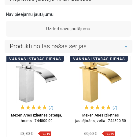
Nav pieejamu jautājumu.
Uzdod savu jautājumu.
Produkti no tās pašas sērijas
VANNAS ISTABAS DIENAS
VANNAS ISTABAS DIENAS
(7)
(7)
Mexen Aries izlietnes baterija,
Mexen Aries izlietnes
hroms - 744800-00
jaucējkrāns, zelta - 744800-50
53,80 €
60,60 €
-19,91%
-19,98%