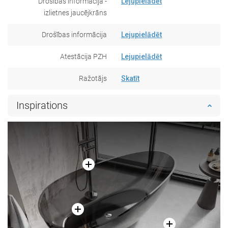
Drošības informācija -
Lejupielādēt
izlietnes jaucējkrāns
Drošības informācija
Lejupielādēt
Atestācija PZH
Lejupielādēt
Ražotājs
Skatīt
Inspirations