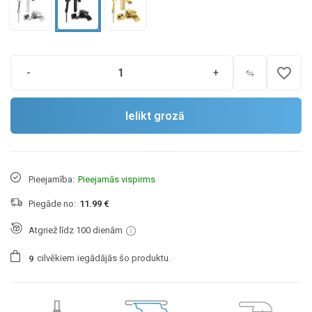
favorite_border
-
+
Ielikt grozā
Pieejamība:
Pieejamās vispirms
Piegāde no:
11.99 €
Atgriež līdz 100 dienām
cilvēkiem
iegādājās šo produktu.
9