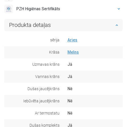
PZH Higiēnas Sertifikāts
Produkta detaļas
sērija
Aries
Krāsa
Melns
Uzmavas krāns
Jā
Vannas krāns
Jā
Dušas jaucējkrāns
Nē
Iebūvēta jaucējkrāns
Nē
Ar termostatu
Nē
Dušas komplekts
Jā