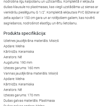
nodrošina ilgu kalpošanu un uzticamību. Komplektā ir iekļauta
dušas klausule no plastmasas, kas viegli uzstādāma uz sienas ar
vienkāršu pieslēgumu G 1/2". Komplektā iekļautais PVC šļūtene ar
zelta apdari ir 150 cm gara un ar rotējošiem galiem, kas novērš
sagriešanos, nodrošinot elastīgu un ērtu lietošanu.
Produkta specifikācija:
Izlietnes jaucējkrāna materiāls: Misiņš
Apdare: Melna
Kārtridžs: Keramiska
Aerators: Nē
Augstums: 190 mm
Izteces garums: 160 mm
Vannas jaucējkrāna materiāls: Misiņš
Apdare: Melna
Kārtridžs: Keramiska
Aerators: Nē
Izteces garums: 170 mm
Dušas galvas materiāls: Plastmasa
Dušas galvas apdare: Melna