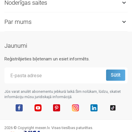
Noderīgas saites

Par mums

Jaunumi
Reģistrējieties biļetenam un esiet informēts.
Jūs varat anulēt abonementu jebkurā laikā.Šim nolūkam, lūdzu, skatiet
informāciju mūsu juridiskajā informācijā.
Facebook
YouTube
Pinterest
Instagram
LinkedIn
TikTok
2026 © Copyright mexen.lv. Visas tiesības paturētas.