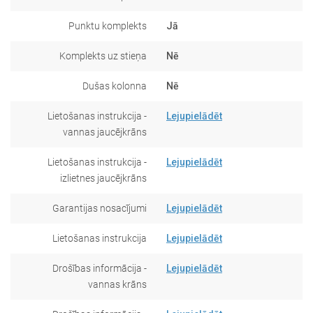
Punktu komplekts
Jā
Komplekts uz stieņa
Nē
Dušas kolonna
Nē
Lietošanas instrukcija -
Lejupielādēt
vannas jaucējkrāns
Lietošanas instrukcija -
Lejupielādēt
izlietnes jaucējkrāns
Garantijas nosacījumi
Lejupielādēt
Lietošanas instrukcija
Lejupielādēt
Drošības informācija -
Lejupielādēt
vannas krāns