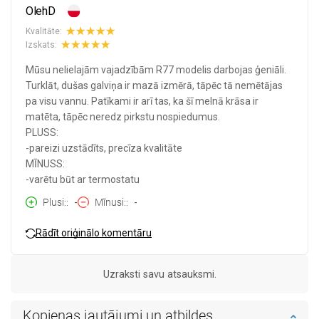
OlehD
Kvalitāte:
Izskats:
Mūsu nelielajām vajadzībām R77 modelis darbojas ģeniāli.
Turklāt, dušas galviņa ir mazā izmērā, tāpēc tā nemētājas
pa visu vannu. Patīkami ir arī tas, ka šī melnā krāsa ir
matēta, tāpēc neredz pirkstu nospiedumus.
PLUSS:
-pareizi uzstādīts, precīza kvalitāte
MĪNUSS:
-varētu būt ar termostatu
Plusi:
-
Mīnusi:
-
Rādīt oriģinālo komentāru
Uzraksti savu atsauksmi.
Kopienas jautājumi un atbildes