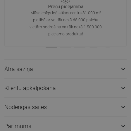
Preču pieejamība
Mūsdienīgs loģistikas centrs 31 000 m²
platībā ar vairāk nekā 68 000 palešu
vietām nodrošina vairāk nekā 1 500 000
pieejamo produktu!
Ātra saziņa

Klientu apkalpošana

Noderīgas saites

Par mums
