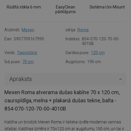
Rūdītā stikla 6 mm
EasyClean
Sistēma Uni-Mount
pārklājums
Atzīmēt:
Mexen
sērija:
Roma
Ean:
5907709167995
Indekss:
854-070-120-70-00-
4010B
Veids:
Taisnstūris
Garāka puse:
120 cm
Īsā puse:
70 cm
Augstums:
190 cm
Apraksts
Mexen Roma atverama dušas kabīne 70 x 120 cm,
caurspīdīga, melna + plakanā dušas tekne, balta -
854-070-120-70-00-4010B
Kabīna un brodzik Mexen Roma ir lieliska izvēle modernai vannas
istabai. Kabīnas izmērs ir 70x120 cm ar augstumu 190 cm, un tai ir