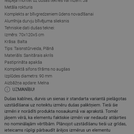
Iespēja montēt uz dušas teknes vai flīzēm: Jā
Metāla rokturis
Komplekts ar blīvgredzeniem ūdens novadīšanai
Alumīnija durvju blīvējuma slieksnis
Tehniskie dati dušas teknei:
Izmērs: 70x120x5 cm
Krāsa: Balta
Tips: Taisnstūrveida, Plānā
Materiāls: Sanitārais akrils
Pastiprināta apakša
Komplektā sifons tīrāms no augšas
Izplūdes diametrs: 90 mm
Aizbāžņa apdare: Melna
UZMANĪBU!
Dušas kabīnes, durvis un sienas ir standarta variantā pielāgotas
uzstādīšanai uz noteiktu izmēru dušas paliktņiem. Tieši šie
izmēri ir norādīti produkta nosaukumā vai aprakstā. Tomēr
jāņem vērā, ka elementu faktiskie izmēri var nedaudz atšķirties
no nominālajām vērtībām. Plānojot uzstādīšanu tieši uz grīdas,
ieteicams rūpīgi pārbaudīt ārējos izmērus un elementu