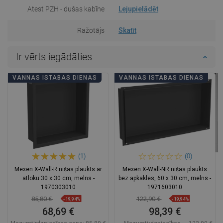
Atest PZH - dušas kabīne
Lejupielādēt
Ražotājs
Skatīt
Ir vērts iegādāties
VANNAS ISTABAS DIENAS
VANNAS ISTABAS DIENAS
(1)
(0)
Mexen X-Wall-R nišas plaukts ar
Mexen X-Wall-NR nišas plaukts
atloku 30 x 30 cm, melns -
bez apkakles, 60 x 30 cm, melns -
1970303010
1971603010
85,80 €
122,90 €
-19,94%
-19,94%
68,69 €
98,39 €