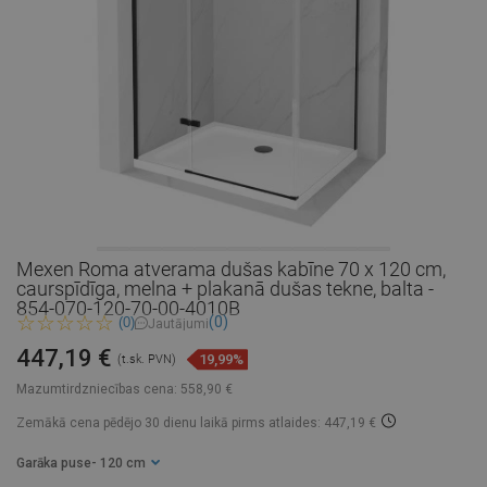
Mexen Roma atverama dušas kabīne 70 x 120 cm,
caurspīdīga, melna + plakanā dušas tekne, balta -
854-070-120-70-00-4010B
(0)
(0)
Jautājumi
447,19 €
19,99%
(t.sk. PVN)
Mazumtirdzniecības cena:
558,90 €
Zemākā cena pēdējo 30 dienu laikā
pirms atlaides: 447,19 €
Garāka puse
- 120 cm