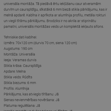
universāla montāža. Tā piedāvā ērtu iekļūšanu caur atveramām
durvīm un caurspīdīgu, sīkstākā 6 mm biezā stikla pārklājumu, kas ir
melnā apdarē. Kabīna ir aprīkota ar alumīnija profilu, metāla rokturi
un viegli tīrāmu pārklājumu. Brodziks ir no akrila ar stiprinātu
pamatni, universāls montāžas veids un komplektā iekļauts sifons.
Tehniskie dati kabīnei:
Izmērs: 70x120 cm (durvis 70 cm, siena 120 cm)
Augstums: 190 cm
Montāža: Universāla
Ieeja: Veramas durvis
Stikla krāsa: Caurspīdīgs
Apdare: Melna
Stikla veids: Rūdīts
Stikla biezums: 6 mm
Profils: Alumīnija
Pārklājums, kas atvieglo tīrīšanu: Jā
Sienas nevienmērības novēršana: Jā
Platuma regulēšana: Jā