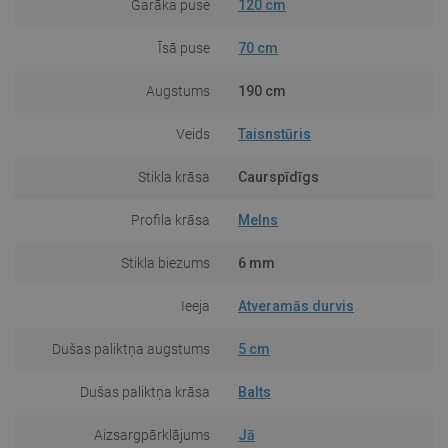
Garāka puse
120 cm
Īsā puse
70 cm
Augstums
190 cm
Veids
Taisnstūris
Stikla krāsa
Caurspīdīgs
Profila krāsa
Melns
Stikla biezums
6 mm
Ieeja
Atveramās durvis
Dušas paliktņa augstums
5 cm
Dušas paliktņa krāsa
Balts
Aizsargpārklājums
Jā