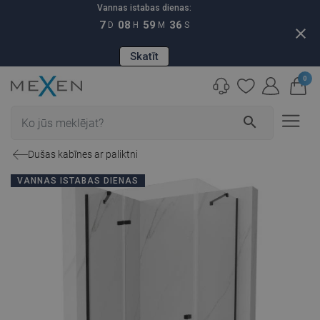
Vannas istabas dienas:
7
08
59
35
D
H
M
S
close
Skatīt
0
search
Dušas kabīnes ar paliktni
VANNAS ISTABAS DIENAS