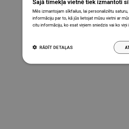
Šajā tīmekļa vietnē tiek izmantoti sīk
Mēs izmantojam sīkfailus, lai personalizētu saturu
informāciju par to, kā jūs lietojat mūsu vietni ar mū
citu informāciju, ko esat viņiem sniedzis vai ko viņ
więcej
RĀDĪT DETAĻAS
A