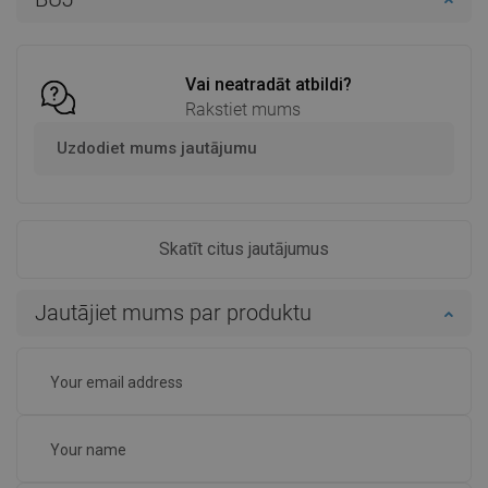
Salīdzināt
favorite_border
Iecienītākie
Salīdzināt
favorite_border
Iecienītākie
Vai neatradāt atbildi?
Rakstiet mums
Uzdodiet mums jautājumu
Skatīt citus jautājumus
Jautājiet mums par produktu