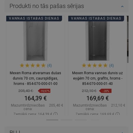
Produkti no tās pašas sērijas
VANNAS ISTABAS DIENAS
VANNAS ISTABAS DIENAS
(4)
(4)
Mexen Roma atveramas dušas
Mexen Roma vannas durvis uz
durvis 70 cm, caurspīdīgas,
eņģēm 70 cm, grafīts, hroms -
hroms - 854-070-000-01-00
854-070-000-01-40
205,40 €
212,10 €
-19,97%
-20%
164,39 €
169,69 €
Mazumtirdzniecības
205,40 €
Mazumtirdzniecības
212,10 €
cena:
cena:
Zemākā cena: 164,39 €
Zemākā cena: 169,69 €
Pieejamība:
Pieejamās vispirms
Pieejamība:
Pieejamās vispirms
BUJ
Ielikt grozā
Ielikt grozā