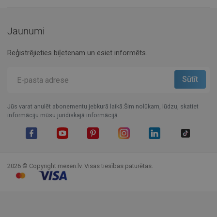
Jaunumi
Reģistrējieties biļetenam un esiet informēts.
Jūs varat anulēt abonementu jebkurā laikā.Šim nolūkam, lūdzu, skatiet
informāciju mūsu juridiskajā informācijā.
Facebook
YouTube
Pinterest
Instagram
LinkedIn
TikTok
2026 © Copyright mexen.lv. Visas tiesības paturētas.