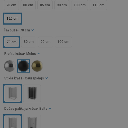
70 cm
80 cm
85 cm
90 cm
100 cm
110 cm
120 cm
Īsā puse
- 70 cm
80 cm
90 cm
100 cm
70 cm
Profila krāsa
- Melns
Stikla krāsa
- Caurspīdīgs
Dušas paliktņa krāsa
- Balts