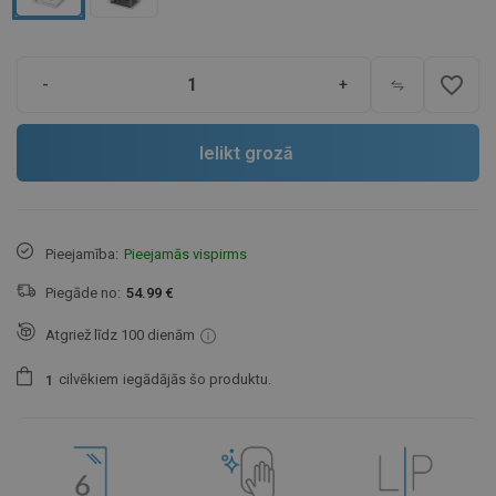
favorite_border
-
+
Ielikt grozā
Pieejamība:
Pieejamās vispirms
Piegāde no:
54.99 €
Atgriež līdz 100 dienām
cilvēkiem
iegādājās šo produktu.
1