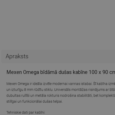
Apraksts
Mexen Omega bīdāmā dušas kabīne 100 x 90 cm, 
Mexen Omega ir ideāla izvēle modernai vannas istabai. Šī kabīna i
un izturīgu 8 mm rūdītu stiklu. Universāls montāžas risinājums ar bīd
dubultas rullīši un metāla rokturis nodrošina stabilitāti, bet komplek
stilīgai un funkcionālai dušas telpai.
Tehniskie dati par kabīni: