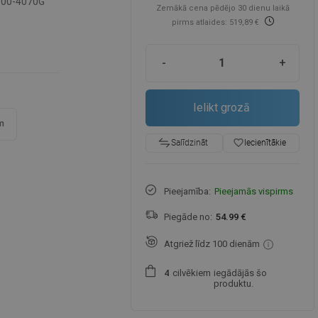
-00-4070G
Zemākā cena pēdējo 30 dienu laikā
pirms atlaides: 519,89 €
-
+
Ielikt grozā
m
favorite_border
Iecienītākie
Salīdzināt
Pieejamība:
Pieejamās vispirms
Piegāde no:
54.99 €
Atgriež līdz 100 dienām
cilvēkiem
iegādājās šo
4
produktu.