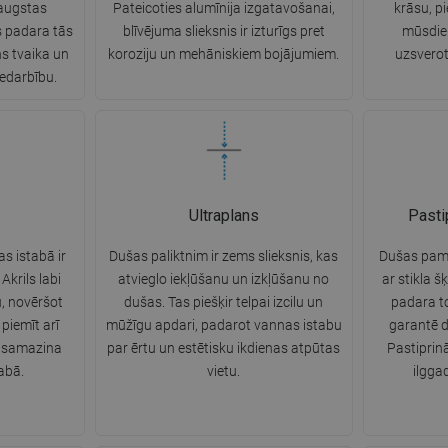
 augstas
Pateicoties alumīnija izgatavošanai,
krāsu, p
s padara tās
blīvējuma slieksnis ir izturīgs pret
mūsdien
ns tvaika un
koroziju un mehāniskiem bojājumiem.
uzsverot
edarbību.
Ultraplans
Pasti
s istabā ir
Dušas paliktnim ir zems slieksnis, kas
Dušas pama
Akrils labi
atvieglo iekļūšanu un izkļūšanu no
ar stikla š
, novēršot
dušas. Tas piešķir telpai izcilu un
padara to 
piemīt arī
mūžīgu apdari, padarot vannas istabu
garantē d
s samazina
par ērtu un estētisku ikdienas atpūtas
Pastiprin
abā.
vietu.
ilgga