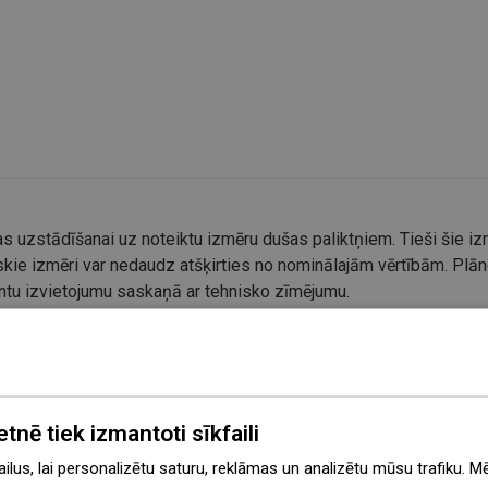
s uzstādīšanai uz noteiktu izmēru dušas paliktņiem. Tieši šie izm
kie izmēri var nedaudz atšķirties no nominālajām vērtībām. Plāno
entu izvietojumu saskaņā ar tehnisko zīmējumu.
etnē tiek izmantoti sīkfaili
lus, lai personalizētu saturu, reklāmas un analizētu mūsu trafiku. M