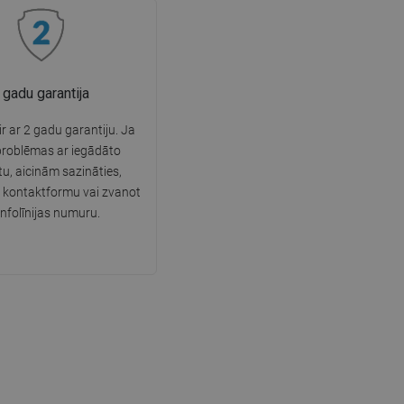
 gadu garantija
r ar 2 gadu garantiju. Ja
problēmas ar iegādāto
u, aicinām sazināties,
 kontaktformu vai zvanot
infolīnijas numuru.