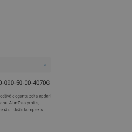
100-090-50-00-4070G
edāvā elegantu zelta apdari
nu. Alumīnija profils,
teriālu. Ideāls komplekts