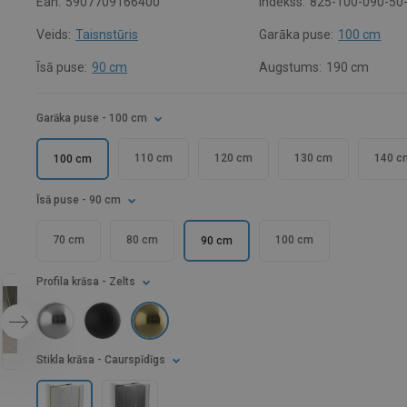
Ean:
5907709166400
Indekss:
825-100-090-50
Veids:
Taisnstūris
Garāka puse:
100 cm
Īsā puse:
90 cm
Augstums:
190 cm
Garāka puse
- 100 cm
110 cm
120 cm
130 cm
140 c
100 cm
Īsā puse
- 90 cm
70 cm
80 cm
100 cm
90 cm
Profila krāsa
- Zelts
Stikla krāsa
- Caurspīdīgs