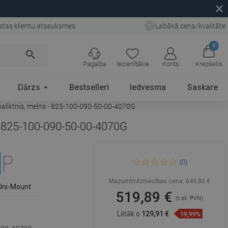
close
stas klientu atsauksmes
Labākā cena/kvalitāte
0
search
Pagalba
Iecienītākie
Konts
Krepšelis
Dārzs
Bestselleri
Iedvesma
Saskare
paliktnis, melns - 825-100-090-50-00-4070G
 - 825-100-090-50-00-4070G
Mexen Omega bīdāmā dušas
(0)
kabīne 100 x 90 cm,
caurspīdīga, zelta + Flat
paliktnis, melns - 825-100-
Mazumtirdzniecības cena:
649,80 €
090-50-00-4070G
Uni-Mount
519,89 €
(t.sk. PVN)
Lētāk o
129,91 €
19,99%