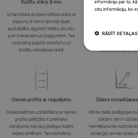
informāciju par to, kā
Rūdīts stikls 8 mm
EasyClean pārkl
citu informāciju, ko e
Izmantotais drošais rūdītais stikls ar
Inovatīvais EasyClean pā
więcej
biezumu 8 mm ir termiski īpaši
hidrofobisks – ūdens pili
apstrādāts, iegūstot lielāku izturību
gludo stikla virsmu, n
RĀDĪT DETAĻAS
pret triecieniem un bojājumiem. Tas
kaļķakmens nogulsnes, ka
nodrošina papildu komfortu un
atvieglo tīrīšanu un p
drošību lietošanas laikā.
aizsardzību pret kor
Sienas profils ar regulējumu
Ūdens novadīšanas
Dušas kabīnes uzstādīšana ar sienas
Blīves ideāli pielāgojas d
profila palīdzību ir praktisks
stiklam, tām ir būtis
risinājums, kas ļauj pielāgot kabīni
hermētiskuma nodrošinā
telpas izmēriem. Tas nodrošina
aizsargā vannas istabu 