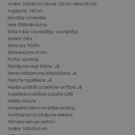
Izmērs: 100x90 cm (durvis 100 cm, siena 90 cm)
Augstums: 190 cm
Montāža: Universāla
Ieeja: Bīdāmās durvis
Stikla krāsa: Caurspīdīgs - caurspīdīgs
Apdare: Zelts
Stikla tips: Rūdīts
Stikla biezums: 8 mm
Profils: Alumīnija
Pārklājums viegli tīrāms : Jā
Sienas nelīdzenuma izlīdzināšana: Jā
Platuma regulēšana: Jā
Iespēja uzstādīt uz paliktņa vai flīzes: Jā
Augstākās kvalitātes dubultie rullīši
Metāla rokturis
Komplekts ūdens novadīšanas blīvju
Alumīnija durvju blīvējuma slieksnis
Tehniskie dati par paliktni:
Izmērs: 100x90x5 cm