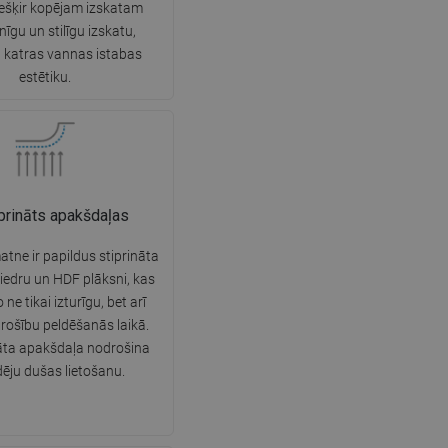
iešķir kopējam izskatam
SWEDISH
īgu un stilīgu izskatu,
 katras vannas istabas
FINNISH
estētiku.
PORTUGUESE
CROATIAN
GREEK
SLOVENIAN
prināts apakšdaļas
tne ir papildus stiprināta
ķiedru un HDF plāksni, kas
ne tikai izturīgu, bet arī
rošību peldēšanās laikā.
āta apakšdaļa nodrošina
dēju dušas lietošanu.