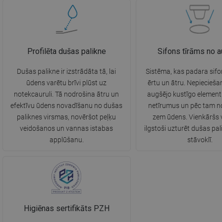
Profilēta dušas palikne
Sifons tīrāms no 
Dušas palikne ir izstrādāta tā, lai
Sistēma, kas padara sifo
ūdens varētu brīvi plūst uz
ērtu un ātru. Nepiecieš
notekcauruli. Tā nodrošina ātru un
augšējo kustīgo elemen
efektīvu ūdens novadīšanu no dušas
netīrumus un pēc tam n
paliknes virsmas, novēršot peļķu
zem ūdens. Vienkāršs v
veidošanos un vannas istabas
ilgstoši uzturēt dušas pali
applūšanu.
stāvoklī.
Higiēnas sertifikāts PZH