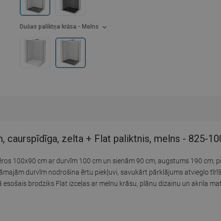
Dušas paliktņa krāsa
- Melns
caurspīdīga, zelta + Flat paliktnis, melns - 825-
zmēros 100x90 cm ar durvīm 100 cm un sienām 90 cm, augstums 190 cm, pi
āmajām durvīm nodrošina ērtu piekļuvi, savukārt pārklājums atvieglo tīrīša
tā esošais brodziks Flat izceļas ar melnu krāsu, plānu dizainu un akrila ma