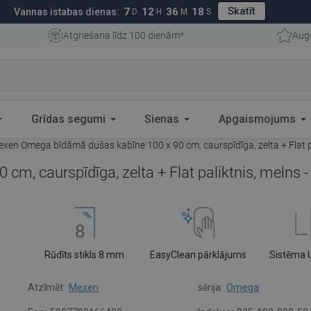
Skatīt
7
12
36
17
Vannas istabas dienas:
D
H
M
S
Atgriešana līdz 100 dienām*
Aug
Grīdas segumi
Sienas
Apgaismojums
xen Omega bīdāmā dušas kabīne 100 x 90 cm, caurspīdīga, zelta + Flat 
m, caurspīdīga, zelta + Flat paliktnis, melns
Rūdīts stikls 8 mm
EasyClean pārklājums
Sistēma 
Atzīmēt:
Mexen
sērija:
Omega