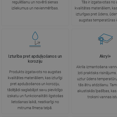
regulēšanu un novērš sienas
Tās ir izgatavotas no
izliekumus un nevienmērības.
kvalitātes materiāliem, ka
izturīgas pret ūdens, ūde
augstas temperatūras i
Izturība pret apduļķošanos un
Akryl+
koroziju
Akrila izmantošana vanna
Produkts izgatavots no augstas
ļoti praktisks risinājums. 
kvalitātes materiāliem, kas izturīgi
uztur ūdens temperatūru
pret apduļķošanos un koroziju,
tās ātru atdzišanu. Tam 
tādējādi saglabājot savu pievilcīgo
akustiskās īpašības, ka
izskatu un funkcionalitāti ilgstošas
troksni vannas ist
lietošanas laikā, neatkarīgi no
mitruma līmeņa telpā.