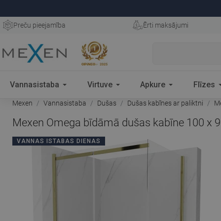
Preču pieejamība
Ērti maksājumi
Vannasistaba
Virtuve
Apkure
Flīzes
Mexen
Vannasistaba
Dušas
Dušas kabīnes ar paliktni
Me
Mexen Omega bīdāmā dušas kabīne 100 x 90 c
VANNAS ISTABAS DIENAS