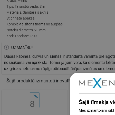
Krāsa: Melns
Tips: Taisnstūrveida, Slim
Materiāls: Sanitārais akrils
Stiprināta apakša
Komplektā sifons tīrāms no augšas
Noteku diametrs: 90 mm
Korku apdare: Zelts
UZMANĪBU!
Dušas kabīnes, durvis un sienas ir standarta variantā pielāgota
nosaukumā vai aprakstā. Tomēr jāņem vērā, ka elementu faktis
uz grīdas, ieteicams rūpīgi pārbaudīt ārējos izmērus un elem
Šajā produktā izmantoti inovatīvi risinājumi
Šajā tīmekļa vi
Mēs izmantojam sīkfai