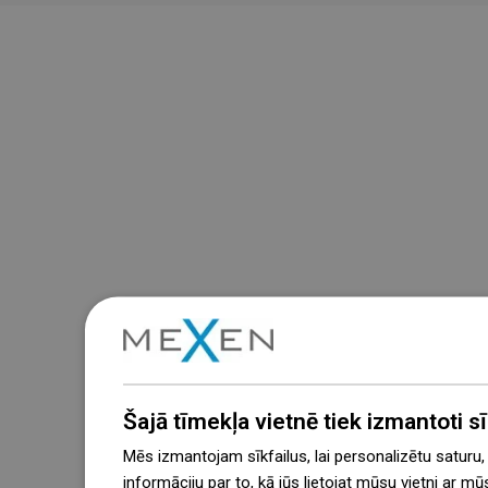
Šajā tīmekļa vietnē tiek izmantoti sīk
Mēs izmantojam sīkfailus, lai personalizētu saturu
informāciju par to, kā jūs lietojat mūsu vietni ar mū