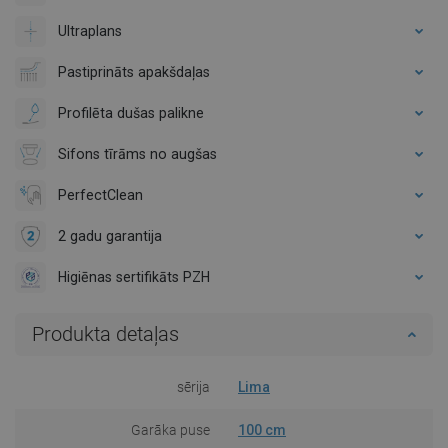
Ultraplans
Pastiprināts apakšdaļas
Profilēta dušas palikne
Sifons tīrāms no augšas
PerfectClean
2 gadu garantija
Higiēnas sertifikāts PZH
Produkta detaļas
sērija
Lima
Garāka puse
100 cm