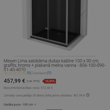
Mexen Lima salokāma dušas kabīne 100 x 90 cm,
grafīts, hroms + plakanā melna vanna - 856-100-090-
01-40-4070
(0)
(0)
Jautājumi
457,99 €
19,99%
(t.sk. PVN)
Mazumtirdzniecības cena:
572,40 €
Zemākā cena pēdējo 30 dienu laikā
pirms atlaides: 457,99 €
Garāka puse
- 100 cm