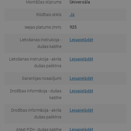
Montāžas stiprums
Universāla
Rūdītais stikls
Jā
Ieejas platums (mm)
925
Lietošanas instrukcija -
Lejupielādēt
dušas kabīne
Lietošanas instrukcija - akrila
Lejupielādēt
dušas paliktnis
Garantijas nosacījumi
Lejupielādēt
Drošības informācija - dušas
Lejupielādēt
kabīne
Drošības informācija - akrila
Lejupielādēt
dušas paliktnis
Atest PZH - dušas kabīne
Lejupielādēt