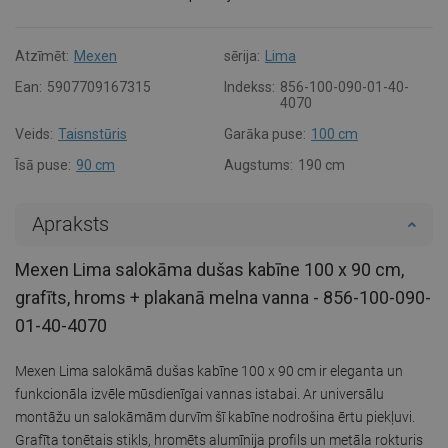
Atzīmēt:
Mexen
sērija:
Lima
Ean:
5907709167315
Indekss:
856-100-090-01-40-
4070
Veids:
Taisnstūris
Garāka puse:
100 cm
Īsā puse:
90 cm
Augstums:
190 cm
Apraksts
Mexen Lima salokāma dušas kabīne 100 x 90 cm,
grafīts, hroms + plakanā melna vanna - 856-100-090-
01-40-4070
Mexen Lima salokāmā dušas kabīne 100 x 90 cm ir eleganta un
funkcionāla izvēle mūsdienīgai vannas istabai. Ar universālu
montāžu un salokāmām durvīm šī kabīne nodrošina ērtu piekļuvi.
Grafīta tonētais stikls, hromēts alumīnija profils un metāla rokturis