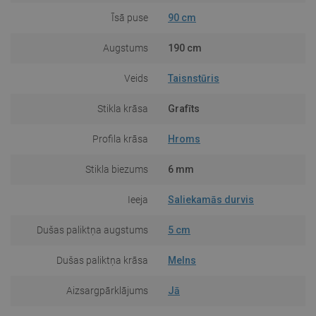
Īsā puse
90 cm
Augstums
190 cm
Veids
Taisnstūris
Stikla krāsa
Grafīts
Profila krāsa
Hroms
Stikla biezums
6 mm
Ieeja
Saliekamās durvis
Dušas paliktņa augstums
5 cm
Dušas paliktņa krāsa
Melns
Aizsargpārklājums
Jā