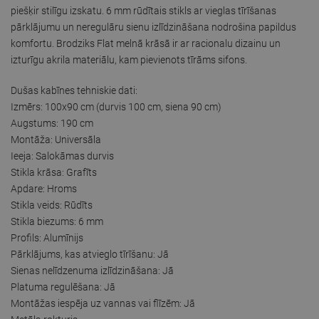
piešķir stilīgu izskatu. 6 mm rūdītais stikls ar vieglas tīrīšanas
pārklājumu un neregulāru sienu izlīdzināšana nodrošina papildus
komfortu. Brodziks Flat melnā krāsā ir ar racionalu dizainu un
izturīgu akrila materiālu, kam pievienots tīrāms sifons.
Dušas kabīnes tehniskie dati:
Izmērs: 100x90 cm (durvis 100 cm, siena 90 cm)
Augstums: 190 cm
Montāža: Universāla
Ieeja: Salokāmas durvis
Stikla krāsa: Grafīts
Apdare: Hroms
Stikla veids: Rūdīts
Stikla biezums: 6 mm
Profils: Alumīnijs
Pārklājums, kas atvieglo tīrīšanu: Jā
Sienas nelīdzenuma izlīdzināšana: Jā
Platuma regulēšana: Jā
Montāžas iespēja uz vannas vai flīzēm: Jā