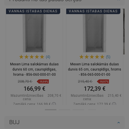
VANNAS ISTABAS DIENAS
VANNAS ISTABAS DIENAS
(4)
(5)
Mexen Lima salokāmas dušas
Mexen Lima salokāmās dušas
durvis 60 cm, caurspīdīgas,
durvis 65 cm, caurspīdīgs, hroms
hroma - 856-060-000-01-00
- 856-065-000-01-00
208,70 €
215,40 €
-19,99%
-19,97%
166,99 €
172,39 €
Mazumtirdzniecības
208,70 €
Mazumtirdzniecības
215,40 €
cena:
cena:
Zemākā cena: 166,99 €
Zemākā cena: 172,39 €
Pieejamība:
Pieejamās vispirms
Pieejamība:
Pieejamās vispirms
BUJ
Ielikt grozā
Ielikt grozā