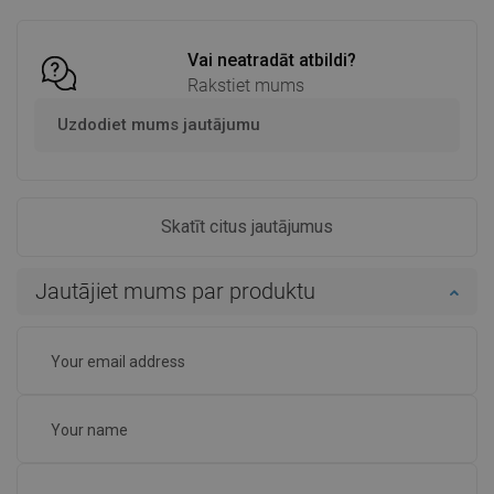
Salīdzināt
favorite_border
Iecienītākie
Salīdzināt
favorite_border
Iecienītākie
Vai neatradāt atbildi?
Rakstiet mums
Uzdodiet mums jautājumu
Skatīt citus jautājumus
Jautājiet mums par produktu