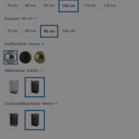
70 cm
80 cm
90 cm
110 cm
120 cm
100 cm
Īsā puse
- 90 cm
70 cm
80 cm
100 cm
90 cm
Profila krāsa
- Hroms
Stikla krāsa
- Grafīts
Dušas paliktņa krāsa
- Melns