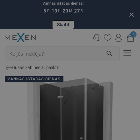
Vannas istabas dienas:
5
13
20
26
D
H
M
S
close
Skatīt
0
search
Dušas kabīnes ar paliktni
VANNAS ISTABAS DIENAS