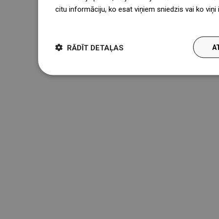
citu informāciju, ko esat viņiem sniedzis vai ko viņ
więcej
RĀDĪT DETAĻAS
A