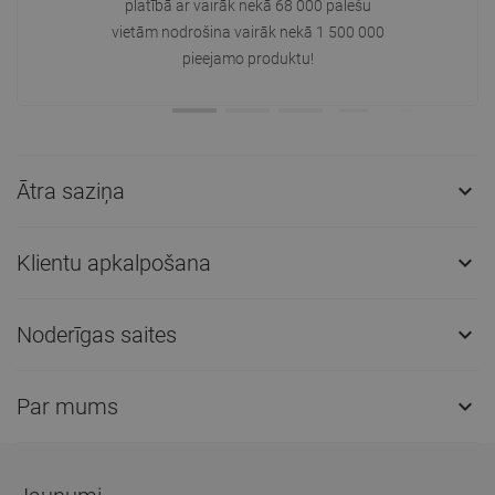
platībā ar vairāk nekā 68 000 palešu
vietām nodrošina vairāk nekā 1 500 000
pieejamo produktu!
Ātra saziņa

Klientu apkalpošana

Noderīgas saites

Par mums
