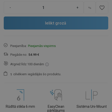
favorite_border
-
+
Ielikt grozā
Pieejamība:
Pieejamās vispirms
Piegāde no:
54.99 €
Atgriež līdz 100 dienām
cilvēkiem
iegādājās šo produktu.
1
Rūdītā stikla 6 mm
EasyClean
Sistēma Uni-Mount
pārklājums