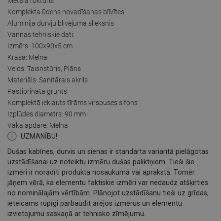
Metāla rokturis
Komplekta ūdens novadīšanas blīvītes
Alumīnija durvju blīvējuma slieksnis
Vannas tehniskie dati:
Izmērs: 100x90x5 cm
Krāsa: Melna
Veids: Taisnstūris, Plāns
Materiāls: Sanitārais akrils
Pastiprināta grunts
Komplektā iekļauts tīrāms virspuses sifons
Izplūdes diametrs: 90 mm
Vāka apdare: Melna
UZMANĪBU!
Dušas kabīnes, durvis un sienas ir standarta variantā pielāgotas
uzstādīšanai uz noteiktu izmēru dušas paliktņiem. Tieši šie
izmēri ir norādīti produkta nosaukumā vai aprakstā. Tomēr
jāņem vērā, ka elementu faktiskie izmēri var nedaudz atšķirties
no nominālajām vērtībām. Plānojot uzstādīšanu tieši uz grīdas,
ieteicams rūpīgi pārbaudīt ārējos izmērus un elementu
izvietojumu saskaņā ar tehnisko zīmējumu.