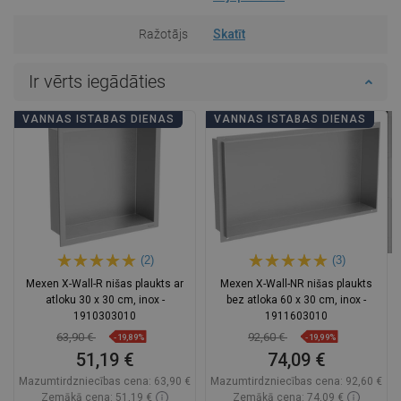
Ražotājs
Skatīt
Ir vērts iegādāties
VANNAS ISTABAS DIENAS
VANNAS ISTABAS DIENAS
(2)
(3)
Mexen X-Wall-R nišas plaukts ar
Mexen X-Wall-NR nišas plaukts
atloku 30 x 30 cm, inox -
bez atloka 60 x 30 cm, inox -
1910303010
1911603010
63,90 €
92,60 €
-19,89%
-19,99%
51,19 €
74,09 €
Mazumtirdzniecības cena:
63,90 €
Mazumtirdzniecības cena:
92,60 €
Zemākā cena: 51,19 €
Zemākā cena: 74,09 €