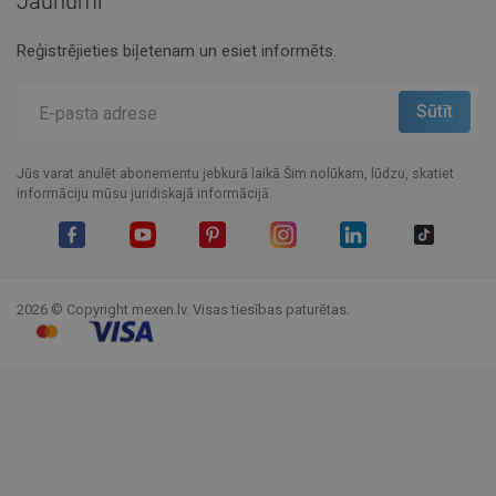
Jaunumi
Reģistrējieties biļetenam un esiet informēts.
Jūs varat anulēt abonementu jebkurā laikā.Šim nolūkam, lūdzu, skatiet
informāciju mūsu juridiskajā informācijā.
Facebook
YouTube
Pinterest
Instagram
LinkedIn
TikTok
2026 © Copyright mexen.lv. Visas tiesības paturētas.