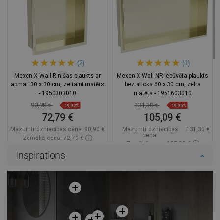
(2)
(1)
Mexen X-Wall-R nišas plaukts ar
Mexen X-Wall-NR iebūvēta plaukts
apmali 30 x 30 cm, zeltaini matēts
bez atloka 60 x 30 cm, zelta
- 1950303010
matēta - 1951603010
90,90 €
131,30 €
-19,92%
-19,96%
72,79 €
105,09 €
Mazumtirdzniecības cena:
90,90 €
Mazumtirdzniecības
131,30 €
cena:
Zemākā cena: 72,79 €
Zemākā cena: 105,09 €
Pieejamība:
Pieejamās vispirms
Inspirations
Pieejamība:
Pieejamās vispirms
Ielikt grozā
Ielikt grozā
Salīdzināt
favorite_border
Iecienītākie
Salīdzināt
favorite_border
Iecienītākie