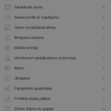
Salokāmās durvis
Sienas profils ar regulējumu
Ūdens novadīšanas blīves
Blīvējuma slieksnis
Metāla turētājs
Izturība pret apduļķošanos un koroziju
Akryl+
Ultraplans
Pastiprināts apakšdaļas
Profilēta dušas palikne
Sifons tīrāms no augšas