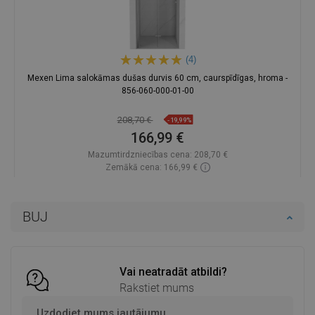
(4)
Mexen Lima salokāmas dušas durvis 60 cm, caurspīdīgas, hroma -
856-060-000-01-00
208,70 €
-19,99%
166,99 €
Mazumtirdzniecības cena:
208,70 €
Zemākā cena: 166,99 €
Pieejamība:
Pieejamās vispirms
Ielikt grozā
BUJ
Salīdzināt
favorite_border
Iecienītākie
Vai neatradāt atbildi?
Rakstiet mums
Uzdodiet mums jautājumu