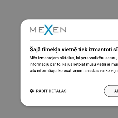
Šajā tīmekļa vietnē tiek izmantoti sīk
Mēs izmantojam sīkfailus, lai personalizētu saturu
informāciju par to, kā jūs lietojat mūsu vietni ar mū
citu informāciju, ko esat viņiem sniedzis vai ko viņ
więcej
RĀDĪT DETAĻAS
A