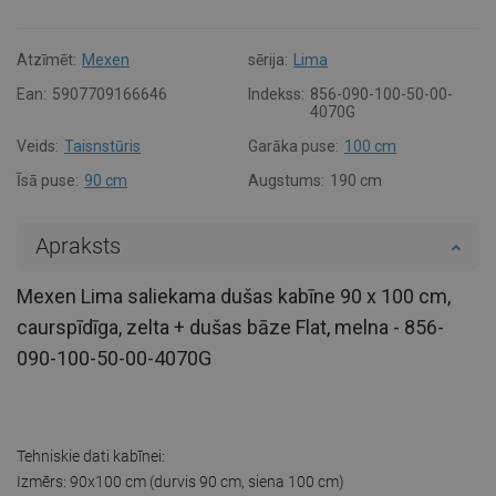
Atzīmēt:
Mexen
sērija:
Lima
Ean:
5907709166646
Indekss:
856-090-100-50-00-
4070G
Veids:
Taisnstūris
Garāka puse:
100 cm
Īsā puse:
90 cm
Augstums:
190 cm
Apraksts
Mexen Lima saliekama dušas kabīne 90 x 100 cm,
caurspīdīga, zelta + dušas bāze Flat, melna - 856-
090-100-50-00-4070G
Tehniskie dati kabīnei:
Izmērs: 90x100 cm (durvis 90 cm, siena 100 cm)