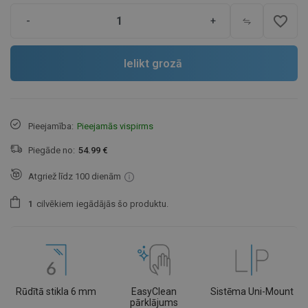
favorite_border
-
+
Ielikt grozā
Pieejamība:
Pieejamās vispirms
Piegāde no:
54.99 €
Atgriež līdz 100 dienām
1
cilvēkiem
iegādājās šo produktu.
Rūdītā stikla 6 mm
EasyClean
Sistēma Uni-Mount
pārklājums