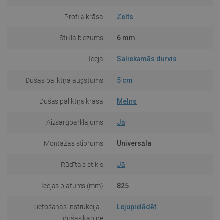
Profila krāsa
Zelts
Stikla biezums
6 mm
Ieeja
Saliekamās durvis
Dušas paliktņa augstums
5 cm
Dušas paliktņa krāsa
Melns
Aizsargpārklājums
Jā
Montāžas stiprums
Universāla
Rūdītais stikls
Jā
Ieejas platums (mm)
825
Lietošanas instrukcija -
Lejupielādēt
dušas kabīne