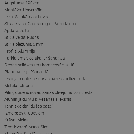
Augstums: 190 cm
Montāža: Universāla
Ieeja: Salokāmas durvis
Stikla krāsa: Caurspīdīga - Pārredzama
Apdare: Zelta
Stikla veids: Rūdīts
Stikla biezums: 6 mm
Profils: Alumīnija
Pārklājums vieglākai tīrīšanai: Jā
Sienas nelīdzenumu kompensācija: Jā
Platuma regulēšana: Jā
Iespēja montēt uz dušas bāzes vai flīzēm: Jā
Metāla rokturis
Pilnīgs ūdens novadīšanas blīvējumu komplekts
Alumīnija durvju blīvēšanas slieksnis
Tehniskie dati dušas bāzei:
Izmērs: 89x100x5 cm
Krāsa: Melna
Tips: Kvadrātveida, Slim
Materiāls: Sanitārais akrils