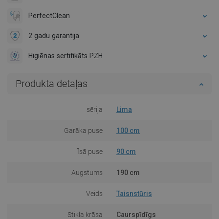
PerfectClean
2 gadu garantija
Higiēnas sertifikāts PZH
Produkta detaļas
sērija
Lima
Garāka puse
100 cm
Īsā puse
90 cm
Augstums
190 cm
Veids
Taisnstūris
Stikla krāsa
Caurspīdīgs