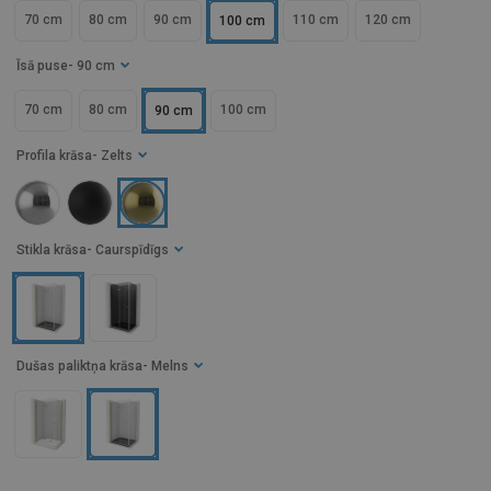
70 cm
80 cm
90 cm
110 cm
120 cm
100 cm
Īsā puse
- 90 cm
70 cm
80 cm
100 cm
90 cm
Profila krāsa
- Zelts
Stikla krāsa
- Caurspīdīgs
Dušas paliktņa krāsa
- Melns