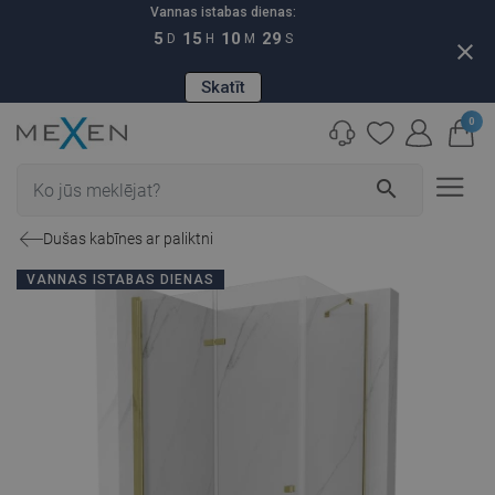
Vannas istabas dienas:
5
15
10
28
D
H
M
S
close
Skatīt
0
search
Dušas kabīnes ar paliktni
VANNAS ISTABAS DIENAS