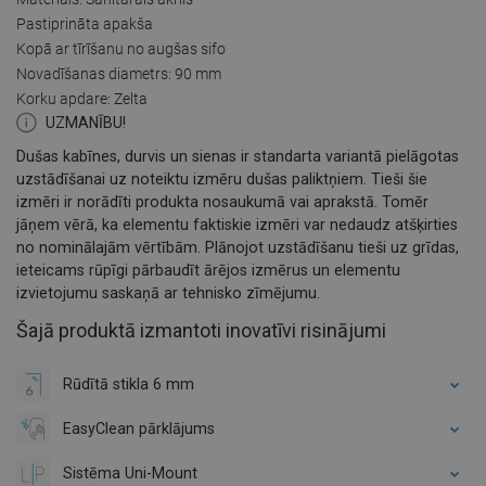
Pastiprināta apakša
Kopā ar tīrīšanu no augšas sifo
Novadīšanas diametrs: 90 mm
Korku apdare: Zelta
UZMANĪBU!
Dušas kabīnes, durvis un sienas ir standarta variantā pielāgotas
uzstādīšanai uz noteiktu izmēru dušas paliktņiem. Tieši šie
izmēri ir norādīti produkta nosaukumā vai aprakstā. Tomēr
jāņem vērā, ka elementu faktiskie izmēri var nedaudz atšķirties
no nominālajām vērtībām. Plānojot uzstādīšanu tieši uz grīdas,
ieteicams rūpīgi pārbaudīt ārējos izmērus un elementu
izvietojumu saskaņā ar tehnisko zīmējumu.
Šajā produktā izmantoti inovatīvi risinājumi
Rūdītā stikla 6 mm
EasyClean pārklājums
Sistēma Uni-Mount