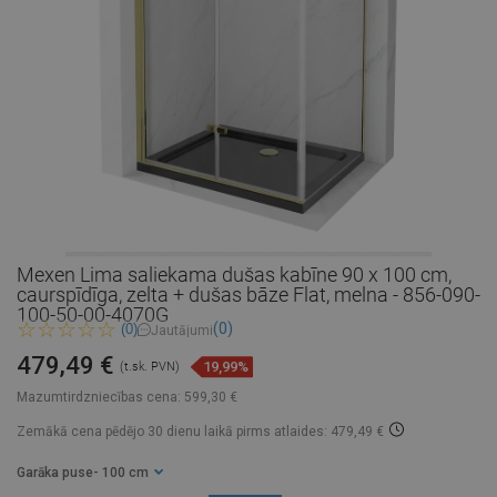
Mexen Lima saliekama dušas kabīne 90 x 100 cm,
caurspīdīga, zelta + dušas bāze Flat, melna - 856-090-
100-50-00-4070G
(0)
(0)
Jautājumi
479,49 €
19,99%
(t.sk. PVN)
Mazumtirdzniecības cena:
599,30 €
Zemākā cena pēdējo 30 dienu laikā
pirms atlaides: 479,49 €
Garāka puse
- 100 cm