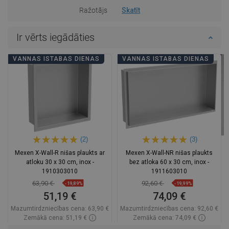
Ražotājs
Skatīt
Ir vērts iegādāties
VANNAS ISTABAS DIENAS
VANNAS ISTABAS DIENAS
(2)
(3)
Mexen X-Wall-R nišas plaukts ar
Mexen X-Wall-NR nišas plaukts
atloku 30 x 30 cm, inox -
bez atloka 60 x 30 cm, inox -
1910303010
1911603010
63,90 €
92,60 €
-19,89%
-19,99%
51,19 €
74,09 €
Mazumtirdzniecības cena:
63,90 €
Mazumtirdzniecības cena:
92,60 €
Zemākā cena: 51,19 €
Zemākā cena: 74,09 €
Pieejamība:
Pieejamās vispirms
Pieejamība:
Pieejamās vispirms