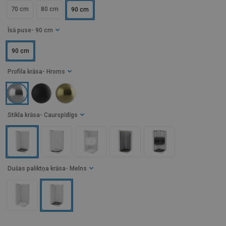
70 cm
80 cm
90 cm
Īsā puse
- 90 cm
90 cm
Profila krāsa
- Hroms
Stikla krāsa
- Caurspīdīgs
Dušas paliktņa krāsa
- Melns