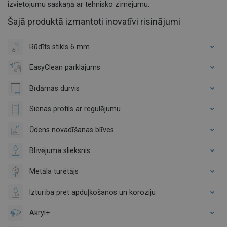
izvietojumu saskaņā ar tehnisko zīmējumu.
Šajā produktā izmantoti inovatīvi risinājumi
Rūdīts stikls 6 mm
EasyClean pārklājums
Bīdāmās durvis
Sienas profils ar regulējumu
Ūdens novadīšanas blīves
Blīvējuma slieksnis
Metāla turētājs
Izturība pret apduļķošanos un koroziju
Akryl+