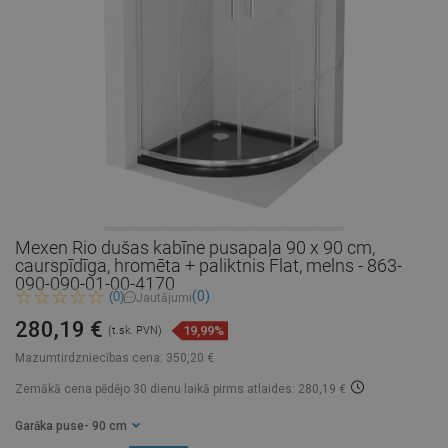
Mexen Rio dušas kabīne pusapaļa 90 x 90 cm,
caurspīdīga, hromēta + paliktnis Flat, melns - 863-
090-090-01-00-4170
(0)
(0)
Jautājumi
280,19 €
19,99%
(t.sk. PVN)
Mazumtirdzniecības cena:
350,20 €
Zemākā cena pēdējo 30 dienu laikā
pirms atlaides: 280,19 €
Garāka puse
- 90 cm