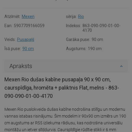
Atzīmēt:
Mexen
sērija:
Rio
Ean:
5907709166059
Indekss:
863-090-090-01-00-
4170
Veids:
Pusapaļš
Garāka puse:
90 cm
Īsā puse:
90 cm
Augstums:
190 cm
Apraksts
Mexen Rio dušas kabīne pusapaļa 90 x 90 cm,
caurspīdīga, hromēta + paliktnis Flat, melns - 863-
090-090-01-00-4170
Mexen Rio puslokveida dušas kabīne nodrošina stilīgu un modernu
vannas istabas risinājumu. Šim modelim ir 90x90 cm izmērs un 190
cm augstums ar R55 izliekuma rādiusu, kas nodrošina universālu
montāžu un ietver slīddurvis. Caurspīdīgie rūdītie stikli ir 6 mm