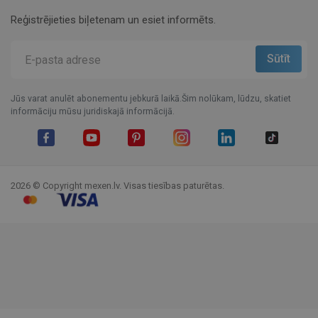
Reģistrējieties biļetenam un esiet informēts.
Jūs varat anulēt abonementu jebkurā laikā.Šim nolūkam, lūdzu, skatiet
informāciju mūsu juridiskajā informācijā.
Facebook
YouTube
Pinterest
Instagram
LinkedIn
TikTok
2026 © Copyright mexen.lv. Visas tiesības paturētas.