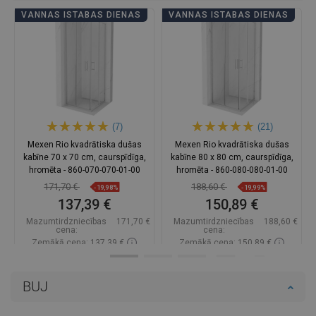
VANNAS ISTABAS DIENAS
VANNAS ISTABAS DIENAS
(7)
(21)
Mexen Rio kvadrātiska dušas
Mexen Rio kvadrātiska dušas
kabīne 70 x 70 cm, caurspīdīga,
kabīne 80 x 80 cm, caurspīdīga,
hromēta - 860-070-070-01-00
hromēta - 860-080-080-01-00
171,70 €
188,60 €
-19,98%
-19,99%
137,39 €
150,89 €
Mazumtirdzniecības
171,70 €
Mazumtirdzniecības
188,60 €
cena:
cena:
Zemākā cena: 137,39 €
Zemākā cena: 150,89 €
Pieejamība:
Pieejamās vispirms
Pieejamība:
Pieejamās vispirms
BUJ
Ielikt grozā
Ielikt grozā
Salīdzināt
favorite_border
Iecienītākie
Salīdzināt
favorite_border
Iecienītākie