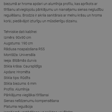
biezumā ar hroma apdari un alumīnija profilu, kas aprīkots ar
tīrīšanu atvieglojošu pārklājumu un niansējamu sienas negludību
regulēšanu. Brodzis ir akrila sanitārais ar melnu krāsu un hroma
korķi, piedāvājot izturīgu un mūsdienīgu dizainu.
Tehniskie dati kabīnei:
Izmērs: 90x90 cm
Augstums: 190 cm
Rādiusa noapaļošana R55
Montāža: Universāla
Ieeja: Bīdāmās durvis
Stikla krāsa: Caurspīdīgs
Apdare: Hromēta
Stikla tips: Rūdīts
Stikla biezums: 6 mm
Profils: Alumīnija
Pārklājums vieglākai tīrīšanai
Sienas nelīdzenumu kompensēšana
Platuma regulācija