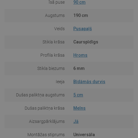
Īsā puse
90 cm
Augstums
190 cm
Veids
Pusapaļš
Stikla krāsa
Caurspīdīgs
Profila krāsa
Hroms
Stikla biezums
6 mm
Ieeja
Bīdāmās durvis
Dušas paliktņa augstums
5 cm
Dušas paliktņa krāsa
Melns
Aizsargpārklājums
Jā
Montāžas stiprums
Universāla