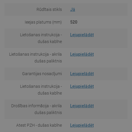
Rūdītais stikls
Jā
Ieejas platums (mm)
520
Lietošanas instrukcija -
Lejupielādēt
dušas kabīne
Lietošanas instrukcija - akrila
Lejupielādēt
dušas paliktnis
Garantijas nosacījumi
Lejupielādēt
Lietošanas instrukcija -
Lejupielādēt
dušas kabīne
Drošības informācija - akrila
Lejupielādēt
dušas paliktnis
Atest PZH - dušas kabīne
Lejupielādēt