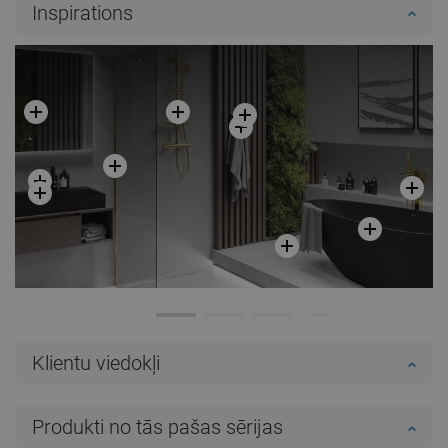
Inspirations
Ielikt grozā
Ielikt grozā
Salīdzināt
favorite_border
Iecienītākie
Salīdzināt
favorite_border
Iecienītākie
Klientu viedokļi
Produkti no tās pašas sērijas