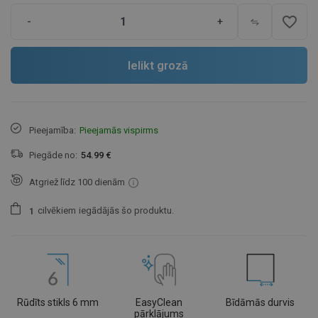
favorite_border
-
+
Ielikt grozā
Pieejamība:
Pieejamās vispirms
Piegāde no:
54.99 €
Atgriež līdz 100 dienām
cilvēkiem
iegādājās šo produktu.
1
Rūdīts stikls 6 mm
EasyClean
Bīdāmās durvis
pārklājums