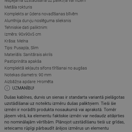
Iespējamā uzstādīšana uz paliktņa vai flīzēm
Metāla rokturis
Komplekts ar ūdens novadīšanas blīvēm
Alumīnija durvju noslēguma slieksnis
Tehniskie dati paliktnim:
Izmērs: 90x90x5 cm
Krāsa: Melna
Tips: Pusapļa, Slim
Materiāls: Sanitārais akrils
Pastiprināta apakša
Komplektā iekļauts sifons tīrīšanai no augšas
Notekas diametrs: 90 mm
Aizbāžņa apdare: Hromēta
UZMANĪBU!
Dušas kabīnes, durvis un sienas ir standarta variantā pielāgotas
uzstādīšanai uz noteiktu izmēru dušas paliktņiem. Tieši šie
izmēri ir norādīti produkta nosaukumā vai aprakstā. Tomēr
jāņem vērā, ka elementu faktiskie izmēri var nedaudz atšķirties
no nominālajām vērtībām. Plānojot uzstādīšanu tieši uz grīdas,
ieteicams rūpīgi pārbaudīt ārējos izmērus un elementu