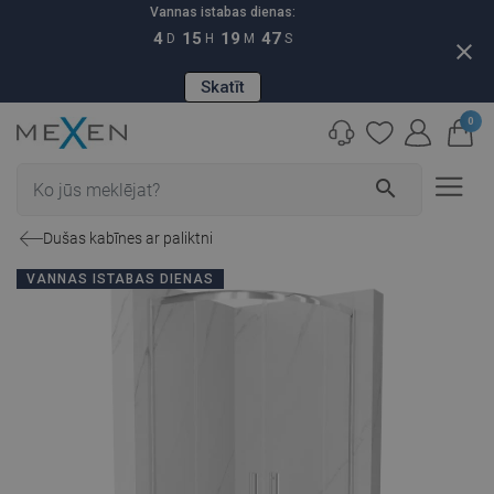
Vannas istabas dienas:
4
15
19
46
D
H
M
S
close
Skatīt
0
search
Dušas kabīnes ar paliktni
VANNAS ISTABAS DIENAS