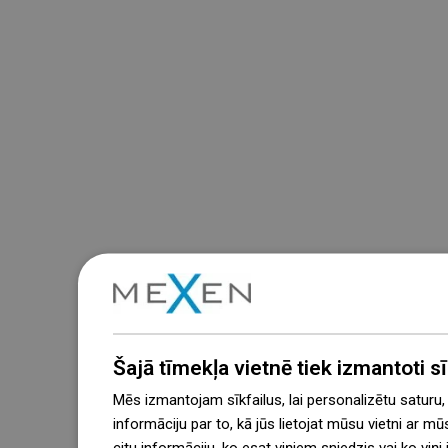
Šajā tīmekļa vietnē tiek izmantoti sīk
Mēs izmantojam sīkfailus, lai personalizētu saturu
informāciju par to, kā jūs lietojat mūsu vietni ar mū
citu informāciju, ko esat viņiem sniedzis vai ko viņ