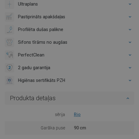
Ultraplans
Pastiprināts apakšdaļas
Profilēta dušas palikne
Sifons tīrāms no augšas
PerfectClean
2 gadu garantija
Higiēnas sertifikāts PZH
Produkta detaļas
sērija
Rio
Garāka puse
90 cm