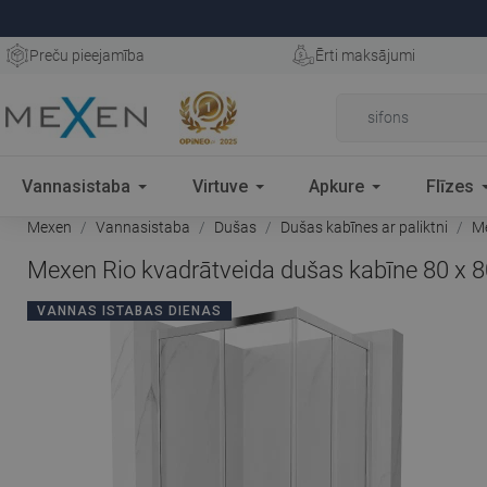
Preču pieejamība
Ērti maksājumi
Vannasistaba
Virtuve
Apkure
Flīzes
Mexen
Vannasistaba
Dušas
Dušas kabīnes ar paliktni
Me
Mexen Rio kvadrātveida dušas kabīne 80 x 80
VANNAS ISTABAS DIENAS