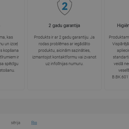
n
2 gadu garantija
Higiē
sma, kas
Produkts ir ar 2 gadu garantiju. Ja
Produktam i
u un izceļ
rodas problēmas ar iegādāto
Vispārējā
nas kopšana
produktu, aicinām sazināties,
apliec
tīrumiem ir
izmantojot kontaktformu vai zvanot
standart
sa spēcīgu
uz infolīnijas numuru.
veidā ne
ietošanu.
veselī
B.BK.6011
sērija
Rio