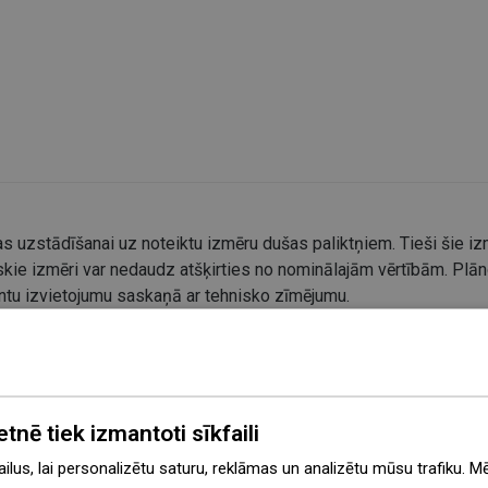
s uzstādīšanai uz noteiktu izmēru dušas paliktņiem. Tieši šie izm
kie izmēri var nedaudz atšķirties no nominālajām vērtībām. Plāno
entu izvietojumu saskaņā ar tehnisko zīmējumu.
etnē tiek izmantoti sīkfaili
lus, lai personalizētu saturu, reklāmas un analizētu mūsu trafiku. M