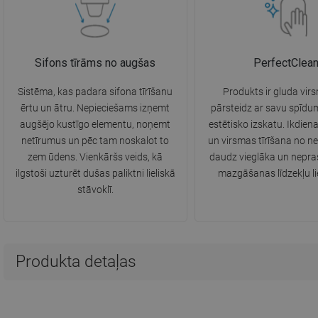
Sifons tīrāms no augšas
PerfectClea
Sistēma, kas padara sifona tīrīšanu
Produkts ir gluda vir
ērtu un ātru. Nepieciešams izņemt
pārsteidz ar savu spīdum
augšējo kustīgo elementu, noņemt
estētisko izskatu. Ikdie
netīrumus un pēc tam noskalot to
un virsmas tīrīšana no ne
zem ūdens. Vienkāršs veids, kā
daudz vieglāka un nepra
ilgstoši uzturēt dušas paliktni lieliskā
mazgāšanas līdzekļu l
stāvoklī.
Produkta detaļas