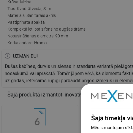
Krāsa: Melna
Tips: Kvadrātveida, Slim
Materiāls: Sanitārais akrils
Pastiprināta apakša
Komplektā ietilpst sifons no augšas tīrāms
Nosusināšanas diametrs: 90 mm
Korka apdare: Hroma
UZMANĪBU!
Dušas kabīnes, durvis un sienas ir standarta variantā pielāgota
nosaukumā vai aprakstā. Tomēr jāņem vērā, ka elementu faktis
uz grīdas, ieteicams rūpīgi pārbaudīt ārējos izmērus un elem
Šajā produktā izmantoti inovatīvi risinājumi
Šajā tīmekļa vi
Mēs izmantojam sīkfai