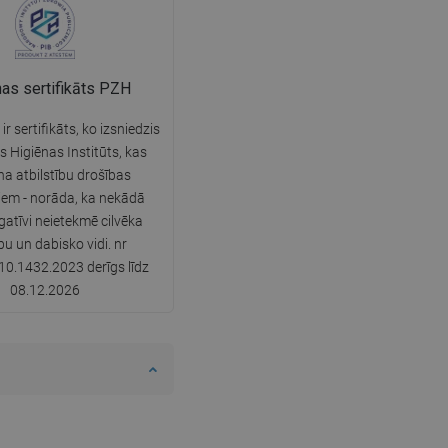
nas sertifikāts PZH
r sertifikāts, ko izsniedzis
s Higiēnas Institūts, kas
ina atbilstību drošības
iem - norāda, ka nekādā
gatīvi neietekmē cilvēka
bu un dabisko vidi. nr
0.1432.2023 derīgs līdz
08.12.2026