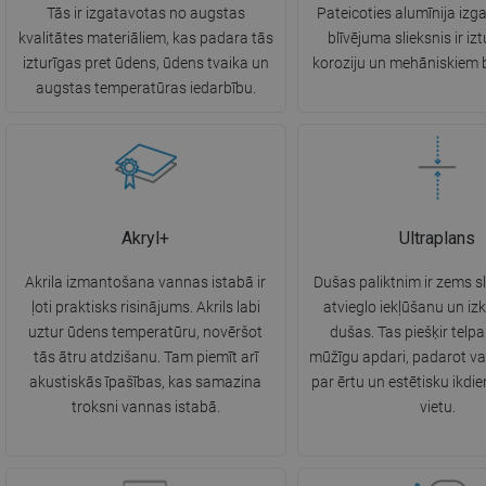
Tās ir izgatavotas no augstas
Pateicoties alumīnija izg
kvalitātes materiāliem, kas padara tās
blīvējuma slieksnis ir iz
izturīgas pret ūdens, ūdens tvaika un
koroziju un mehāniskiem 
augstas temperatūras iedarbību.
Akryl+
Ultraplans
Akrila izmantošana vannas istabā ir
Dušas paliktnim ir zems sl
ļoti praktisks risinājums. Akrils labi
atvieglo iekļūšanu un iz
uztur ūdens temperatūru, novēršot
dušas. Tas piešķir telpai
tās ātru atdzišanu. Tam piemīt arī
mūžīgu apdari, padarot v
akustiskās īpašības, kas samazina
par ērtu un estētisku ikdi
troksni vannas istabā.
vietu.