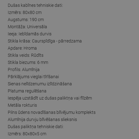
Dušas kabīnes tehniskie dati:
Izmērs: 80x80 cm
Augstums: 190 cm
Montāža: Universāla
Ieeja: Iebīdamās durvis
Stikla krāsa: Caurspīdīga - pārredzama
Apdare: Hroma
Stikla veids: Rūdīts
Stikla biezums: 6 mm
Profils: Alumīnija
Pārklājums vieglai tīrīšanai
Sienas nelīdzenumu izlīdzināšana
Platuma regulēšana
Iespēja uzstādīt uz dušas paliktņa vai flīzēm
Metāla rokturis
Pilns ūdens novadīšanas blīvējumu komplekts
Alumīnija durvju blīvēšanas slieksnis
Dušas paliktņa tehniskie dati:
Izmērs: 80x80x5 cm