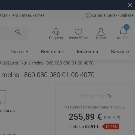
close
stas klientu atsauksmes
Labākā cena/kvalitāte
0
search
Pagalba
Iecienītākie
Konts
Krepšelis
Dārzs
Bestselleri
Iedvesma
Saskare
t dušas paliktnis, melns - 860-080-080-01-00-4070
s, melns - 860-080-080-01-00-4070
Mexen Rio kvadrātveida
(0)
dušas kabīne 80 x 80 cm,
caurspīdīga, hroma + Flat
dušas paliktnis, melns - 860-
Mazumtirdzniecības cena:
319,80 €
080-080-01-00-4070
s durvis
255,89 €
(t.sk. PVN)
Lētāk o
63,91 €
19,98%