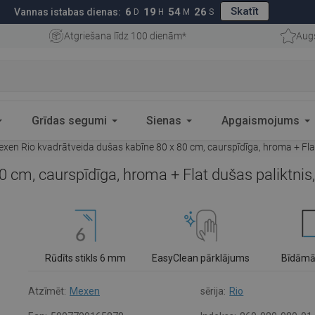
Skatīt
6
19
54
25
Vannas istabas dienas:
D
H
M
S
Atgriešana līdz 100 dienām*
Aug
Grīdas segumi
Sienas
Apgaismojums
xen Rio kvadrātveida dušas kabīne 80 x 80 cm, caurspīdīga, hroma + Fla
 cm, caurspīdīga, hroma + Flat dušas paliktni
Rūdīts stikls 6 mm
EasyClean pārklājums
Bīdāmā
Atzīmēt:
Mexen
sērija:
Rio