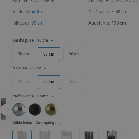
Ean:
5907709165878
Indekss:
860-080-080-01
Veids:
Kvadrāts
Garāka puse:
80 cm
Īsā puse:
80 cm
Augstums:
190 cm
Garāka puse
- 80 cm
70 cm
90 cm
80 cm
Īsā puse
- 80 cm
70 cm
90 cm
80 cm
Profila krāsa
- Hroms
Stikla krāsa
- Caurspīdīgs