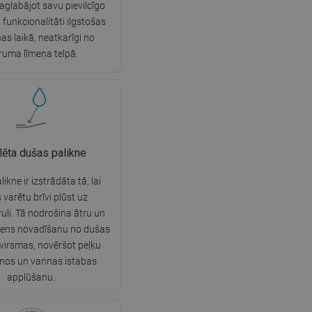
aglabājot savu pievilcīgo
SWEDISH
 funkcionalitāti ilgstošas
nas laikā, neatkarīgi no
FINNISH
ruma līmeņa telpā.
PORTUGUESE
CROATIAN
GREEK
SLOVENIAN
lēta dušas palikne
ikne ir izstrādāta tā, lai
varētu brīvi plūst uz
uli. Tā nodrošina ātru un
dens novadīšanu no dušas
 virsmas, novēršot peļķu
nos un vannas istabas
applūšanu.