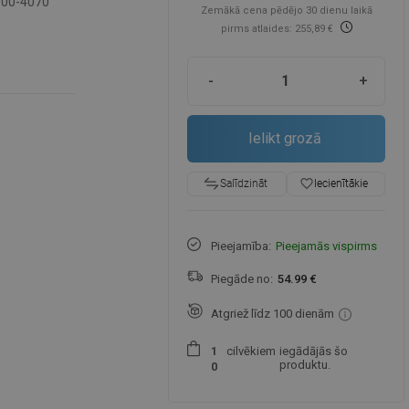
-00-4070
Zemākā cena pēdējo 30 dienu laikā
pirms atlaides: 255,89 €
-
+
Ielikt grozā
favorite_border
Iecienītākie
Salīdzināt
Pieejamība:
Pieejamās vispirms
Piegāde no:
54.99 €
Atgriež līdz 100 dienām
cilvēkiem
iegādājās šo
1
produktu.
0