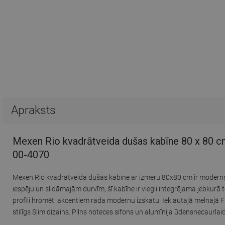
Apraksts
Mexen Rio kvadrātveida dušas kabīne 80 x 80 cm,
00-4070
Mexen Rio kvadrātveida dušas kabīne ar izmēru 80x80 cm ir moderns r
iespēju un slidāmajām durvīm, šī kabīne ir viegli integrējama jebkurā 
profili hromēti akcentiem rada modernu izskatu. Iekļautajā melnajā Flat
stilīgs Slim dizains. Pilns noteces sifons un alumīnija ūdensnecaurlai