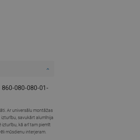
 - 860-080-080-01-
tāti. Ar universālu montāžas
 izturību, savukārt alumīnija
 izturību, kā arī tam piemīt
vēli mūsdienu interjeram.