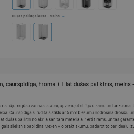
Dušas paliktņa krāsa
- Melns
 caurspīdīga, hroma + Flat dušas paliktnis, melns
isinājums jūsu vannas istabai, apvienojot stilīgu dizainu un funkcionali
telpā. Caurspīdīgais, rūdītais stikls ar 6 mm biezumu nodrošina drošību un
 dušas paliktnī no akrila sanitārā materiāla ir ērti tīrāms, un tas garantē
dīgais slieksnis papildina Mexen Rio praktiskumu, padarot to par ideālu iz