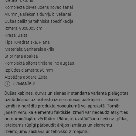
Metāla rokturis
Komplektā blīves ūdens novadīšanai
Alumīnija slieksnis durvju blīvēšanai
Dušas paliktņa tehniskā specifikācija:
Izmērs: 90x80x5 cm
Krāsa: Balta
Tips: Kvadrātiska, Plāna
Materiāls: Sanitārais akrils
Stiprināta apakša
Komplektā sifons tīrīšanai no augšas
Izplūdes diametrs: 90 mm
Aizbāžņa apdare: Zelta
UZMANĪBU!
Dušas kabīnes, durvis un sienas ir standarta variantā pielāgotas
uzstādīšanai uz noteiktu izmēru dušas paliktņiem. Tieši šie
izmēri ir norādīti produkta nosaukumā vai aprakstā. Tomēr
jāņem vērā, ka elementu faktiskie izmēri var nedaudz atšķirties
no nominālajām vērtībām. Plānojot uzstādīšanu tieši uz grīdas,
ieteicams rūpīgi pārbaudīt ārējos izmērus un elementu
izvietojumu saskaņā ar tehnisko zīmējumu.