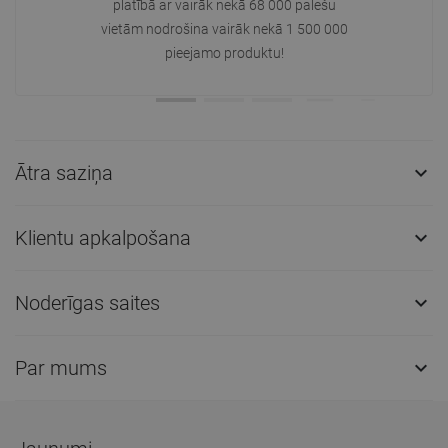
platībā ar vairāk nekā 68 000 palešu
vietām nodrošina vairāk nekā 1 500 000
pieejamo produktu!
Ātra saziņa

Klientu apkalpošana

Noderīgas saites

Par mums
