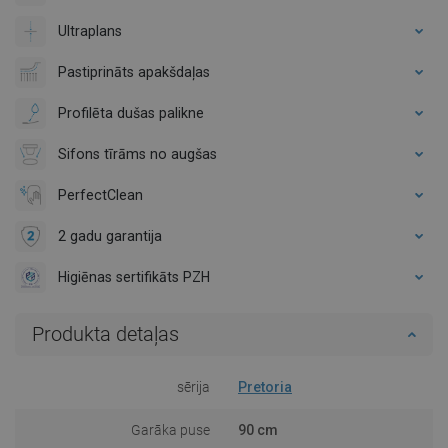
Ultraplans
Pastiprināts apakšdaļas
Profilēta dušas palikne
Sifons tīrāms no augšas
PerfectClean
2 gadu garantija
Higiēnas sertifikāts PZH
Produkta detaļas
sērija
Pretoria
Garāka puse
90 cm