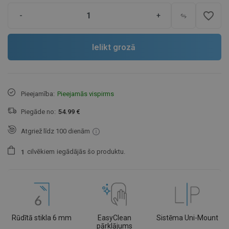
favorite_border
-
+
Ielikt grozā
Pieejamība:
Pieejamās vispirms
Piegāde no:
54.99 €
Atgriež līdz 100 dienām
cilvēkiem
iegādājās šo produktu.
1
Rūdītā stikla 6 mm
EasyClean
Sistēma Uni-Mount
pārklājums