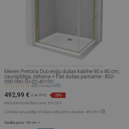
Mexen Pretoria Duo eņģu dušas kabīne 90 x 80 cm,
caurspīdīga, zeltaina + Flat dušas pamatne - 852-
090-080-50-02-4010G
(0)
(0)
Jautājumi
492,99 €
20%
(t.sk. PVN)
Mazumtirdzniecības cena:
616,20 €
Zemākā cena pēdējo 30 dienu laikā
pirms atlaides: 492,99 €
Garāka puse
- 90 cm