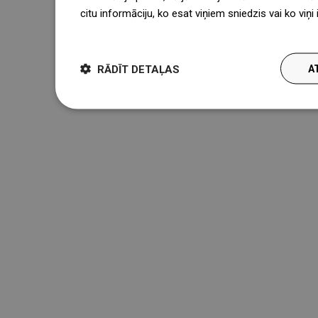
citu informāciju, ko esat viņiem sniedzis vai ko viņ
więcej
RĀDĪT DETAĻAS
A