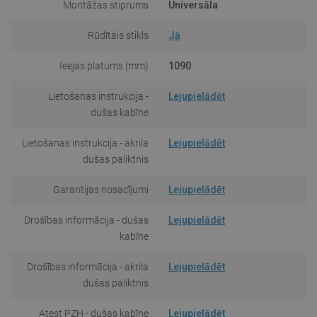
Montāžas stiprums
Universāla
Rūdītais stikls
Jā
Ieejas platums (mm)
1090
Lietošanas instrukcija -
Lejupielādēt
dušas kabīne
Lietošanas instrukcija - akrila
Lejupielādēt
dušas paliktnis
Garantijas nosacījumi
Lejupielādēt
Drošības informācija - dušas
Lejupielādēt
kabīne
Drošības informācija - akrila
Lejupielādēt
dušas paliktnis
Atest PZH - dušas kabīne
Lejupielādēt