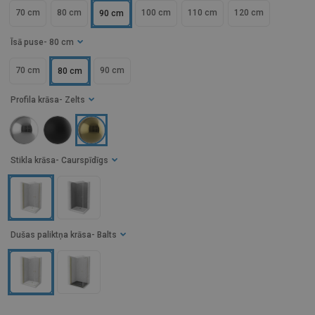
70 cm
80 cm
100 cm
110 cm
120 cm
90 cm
Īsā puse
- 80 cm
70 cm
90 cm
80 cm
Profila krāsa
- Zelts
Stikla krāsa
- Caurspīdīgs
Dušas paliktņa krāsa
- Balts