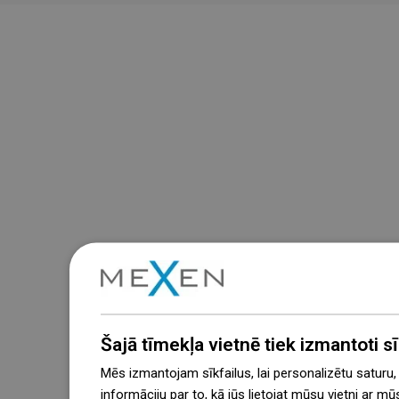
Šajā tīmekļa vietnē tiek izmantoti sīk
Mēs izmantojam sīkfailus, lai personalizētu saturu
informāciju par to, kā jūs lietojat mūsu vietni ar mū