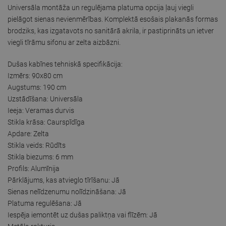
Universāla montāža un regulējama platuma opcija ļauj viegli
pielāgot sienas nevienmērības. Komplektā esošais plakanās formas
brodziks, kas izgatavots no sanitārā akrila, ir pastiprināts un ietver
viegli tīrāmu sifonu ar zelta aizbāzni.
Dušas kabīnes tehniskā specifikācija:
Izmērs: 90x80 cm
Augstums: 190 cm
Uzstādīšana: Universāla
Ieeja: Veramas durvis
Stikla krāsa: Caurspīdīga
Apdare: Zelta
Stikla veids: Rūdīts
Stikla biezums: 6 mm
Profils: Alumīnija
Pārklājums, kas atvieglo tīrīšanu: Jā
Sienas nelīdzenumu nolīdzināšana: Jā
Platuma regulēšana: Jā
Iespēja iemontēt uz dušas paliktņa vai flīzēm: Jā