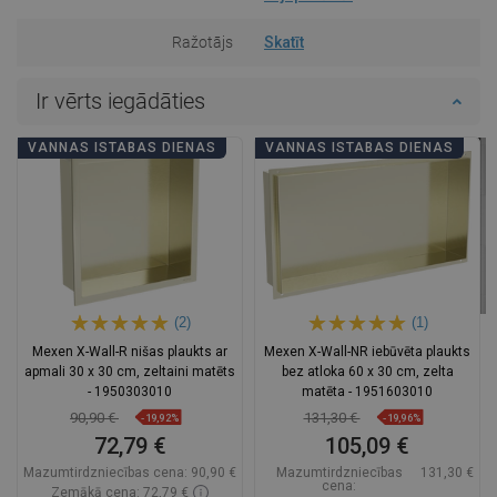
Ražotājs
Skatīt
Ir vērts iegādāties
VANNAS ISTABAS DIENAS
VANNAS ISTABAS DIENAS
(2)
(1)
Mexen X-Wall-R nišas plaukts ar
Mexen X-Wall-NR iebūvēta plaukts
apmali 30 x 30 cm, zeltaini matēts
bez atloka 60 x 30 cm, zelta
- 1950303010
matēta - 1951603010
90,90 €
131,30 €
-19,92%
-19,96%
72,79 €
105,09 €
Mazumtirdzniecības cena:
90,90 €
Mazumtirdzniecības
131,30 €
cena:
Zemākā cena: 72,79 €