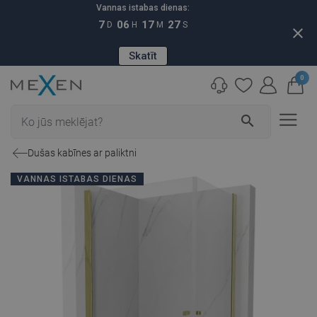
Vannas istabas dienas:
7
06
17
26
D
H
M
S
close
Skatīt
0
search
Dušas kabīnes ar paliktni
VANNAS ISTABAS DIENAS