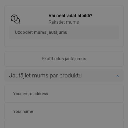
Salīdzināt
favorite_border
Iecienītākie
Salīdzināt
favorite_border
Iecienītākie
Vai neatradāt atbildi?
Rakstiet mums
Uzdodiet mums jautājumu
Skatīt citus jautājumus
Jautājiet mums par produktu