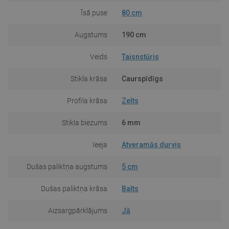
Īsā puse
80 cm
Augstums
190 cm
Veids
Taisnstūris
Stikla krāsa
Caurspīdīgs
Profila krāsa
Zelts
Stikla biezums
6 mm
Ieeja
Atveramās durvis
Dušas paliktņa augstums
5 cm
Dušas paliktņa krāsa
Balts
Aizsargpārklājums
Jā