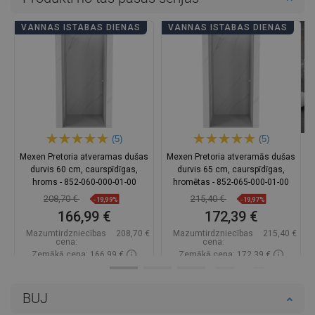
VANNAS ISTABAS DIENAS
VANNAS ISTABAS DIENAS
(5)
(5)
Mexen Pretoria atveramas dušas
Mexen Pretoria atveramās dušas
durvis 60 cm, caurspīdīgas,
durvis 65 cm, caurspīdīgas,
hroms - 852-060-000-01-00
hromētas - 852-065-000-01-00
208,70 €
215,40 €
-19,99%
-19,97%
166,99 €
172,39 €
Mazumtirdzniecības
208,70 €
Mazumtirdzniecības
215,40 €
cena:
cena:
Zemākā cena: 166,99 €
Zemākā cena: 172,39 €
Pieejamība:
Pieejamās vispirms
Pieejamība:
Pieejamās vispirms
BUJ
Ielikt grozā
Ielikt grozā