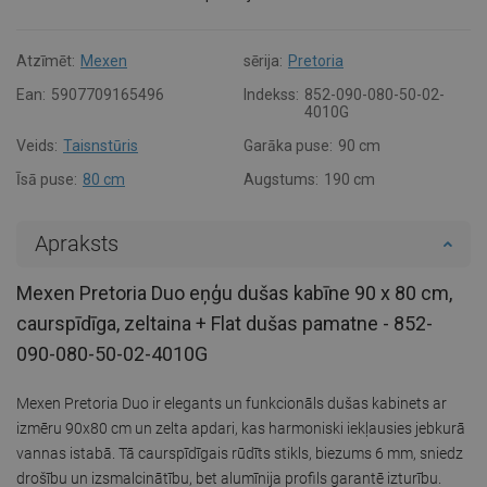
Atzīmēt:
Mexen
sērija:
Pretoria
Ean:
5907709165496
Indekss:
852-090-080-50-02-
4010G
Veids:
Taisnstūris
Garāka puse:
90 cm
Īsā puse:
80 cm
Augstums:
190 cm
Apraksts
Mexen Pretoria Duo eņģu dušas kabīne 90 x 80 cm,
caurspīdīga, zeltaina + Flat dušas pamatne - 852-
090-080-50-02-4010G
Mexen Pretoria Duo ir elegants un funkcionāls dušas kabinets ar
izmēru 90x80 cm un zelta apdari, kas harmoniski iekļausies jebkurā
vannas istabā. Tā caurspīdīgais rūdīts stikls, biezums 6 mm, sniedz
drošību un izsmalcinātību, bet alumīnija profils garantē izturību.