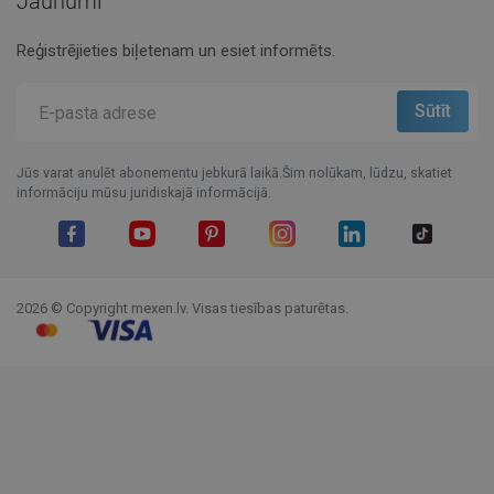
Jaunumi
Reģistrējieties biļetenam un esiet informēts.
Jūs varat anulēt abonementu jebkurā laikā.Šim nolūkam, lūdzu, skatiet
informāciju mūsu juridiskajā informācijā.
Facebook
YouTube
Pinterest
Instagram
LinkedIn
TikTok
2026 © Copyright mexen.lv. Visas tiesības paturētas.