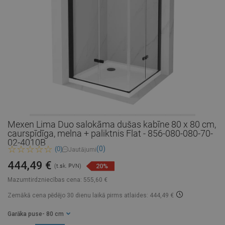
Mexen Lima Duo salokāma dušas kabīne 80 x 80 cm,
caurspīdīga, melna + paliktnis Flat - 856-080-080-70-
02-4010B
(0)
(0)
Jautājumi
444,49 €
20%
(t.sk. PVN)
Mazumtirdzniecības cena:
555,60 €
Zemākā cena pēdējo 30 dienu laikā
pirms atlaides: 444,49 €
Garāka puse
- 80 cm