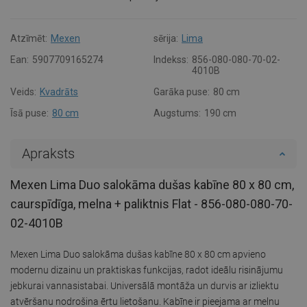
Atzīmēt:
Mexen
sērija:
Lima
Ean:
5907709165274
Indekss:
856-080-080-70-02-
4010B
Veids:
Kvadrāts
Garāka puse:
80 cm
Īsā puse:
80 cm
Augstums:
190 cm
Apraksts
Mexen Lima Duo salokāma dušas kabīne 80 x 80 cm,
caurspīdīga, melna + paliktnis Flat - 856-080-080-70-
02-4010B
Mexen Lima Duo salokāma dušas kabīne 80 x 80 cm apvieno
modernu dizainu un praktiskas funkcijas, radot ideālu risinājumu
jebkurai vannasistabai. Universālā montāža un durvis ar izliektu
atvēršanu nodrošina ērtu lietošanu. Kabīne ir pieejama ar melnu