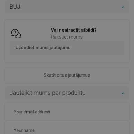
BUJ
Ielikt grozā
Ielikt grozā
Salīdzināt
favorite_border
Iecienītākie
Salīdzināt
favorite_border
Iecienītākie
Vai neatradāt atbildi?
Rakstiet mums
Uzdodiet mums jautājumu
Skatīt citus jautājumus
Jautājiet mums par produktu