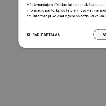
Mēs izmantojam sīkfailus, lai personalizētu saturu
informāciju par to, kā jūs lietojat mūsu vietni ar mū
citu informāciju, ko esat viņiem sniedzis vai ko viņ
więcej
RĀDĪT DETAĻAS
A