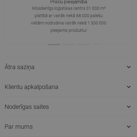
Preču pieejamība
Mūsdienīgs loģistikas centrs 31 000 m²
platībā ar vairāk nekā 68 000 palešu
vietām nodrošina vairāk nekā 1 500 000
pieejamo produktu!
Ātra saziņa

Klientu apkalpošana

Noderīgas saites

Par mums
