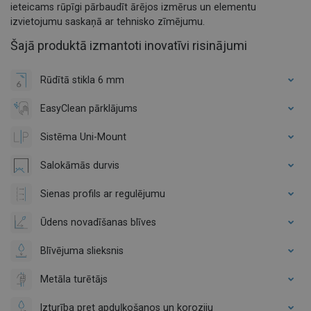
ieteicams rūpīgi pārbaudīt ārējos izmērus un elementu
izvietojumu saskaņā ar tehnisko zīmējumu.
Šajā produktā izmantoti inovatīvi risinājumi
Rūdītā stikla 6 mm
EasyClean pārklājums
Sistēma Uni-Mount
Salokāmās durvis
Sienas profils ar regulējumu
Ūdens novadīšanas blīves
Blīvējuma slieksnis
Metāla turētājs
Izturība pret apduļķošanos un koroziju