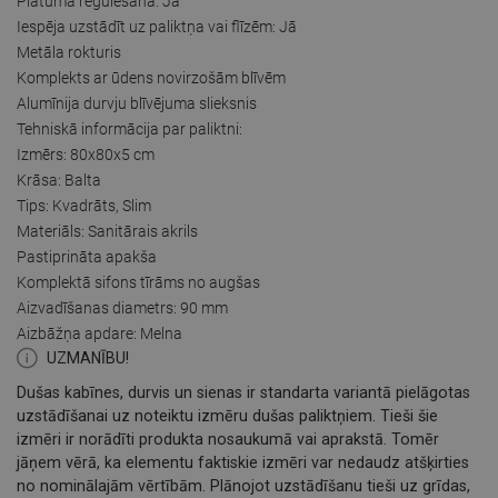
Platuma regulēšana: Jā
Iespēja uzstādīt uz paliktņa vai flīzēm: Jā
Metāla rokturis
Komplekts ar ūdens novirzošām blīvēm
Alumīnija durvju blīvējuma slieksnis
Tehniskā informācija par paliktni:
Izmērs: 80x80x5 cm
Krāsa: Balta
Tips: Kvadrāts, Slim
Materiāls: Sanitārais akrils
Pastiprināta apakša
Komplektā sifons tīrāms no augšas
Aizvadīšanas diametrs: 90 mm
Aizbāžņa apdare: Melna
UZMANĪBU!
Dušas kabīnes, durvis un sienas ir standarta variantā pielāgotas
uzstādīšanai uz noteiktu izmēru dušas paliktņiem. Tieši šie
izmēri ir norādīti produkta nosaukumā vai aprakstā. Tomēr
jāņem vērā, ka elementu faktiskie izmēri var nedaudz atšķirties
no nominālajām vērtībām. Plānojot uzstādīšanu tieši uz grīdas,