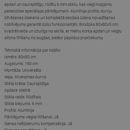
apdari un caurspīdīgu, rūdītu 6 mm stiklu, kas viegli kopjams,
pateicoties speciālajai pārklājumam. Alumīnija profils, durvju
blīvēšanas slieksnis un komplektā esošais ūdens novadīšanas
noblīvējums garantē izcilu funkcionalitāti. Brodziks 80x80x5 cm,
kvadrātveida un izturīgs no akrila, ar melnu korķa apdari un vieglu
sifona tīrīšanu no augšas, piešķir papildus praktiskumu.
Tehniskā informācija par kabīni:
Izmērs: 80x80 cm
Augstums: 190 cm
Montāža: Universāla
Ieeja: Atveramas durvis
Stikla krāsa: Caurspīdīga
Apdare: Melnā
Stikla veids: Rūdītais
Stikla biezums: 6 mm
Profils: Alumīnija
Pārklājums vieglai tīrīšanai: Jā
Sienas nelīdzenumu kompensācija: Jā