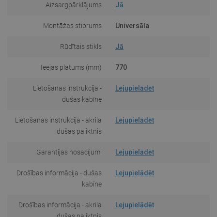
Aizsargpārklājums
Jā
Montāžas stiprums
Universāla
Rūdītais stikls
Jā
Ieejas platums (mm)
770
Lietošanas instrukcija -
Lejupielādēt
dušas kabīne
Lietošanas instrukcija - akrila
Lejupielādēt
dušas paliktnis
Garantijas nosacījumi
Lejupielādēt
Drošības informācija - dušas
Lejupielādēt
kabīne
Drošības informācija - akrila
Lejupielādēt
dušas paliktnis