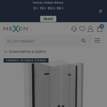
Vannas istabas dienas:
3
19
03
58
D
H
M
S
close
Skatīt
0
search
Dušas kabīnes ar paliktni
VANNAS ISTABAS DIENAS