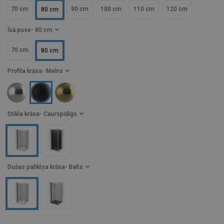
70 cm
90 cm
100 cm
110 cm
120 cm
80 cm
Īsā puse
- 80 cm
70 cm
80 cm
Profila krāsa
- Melns
Stikla krāsa
- Caurspīdīgs
Dušas paliktņa krāsa
- Balts