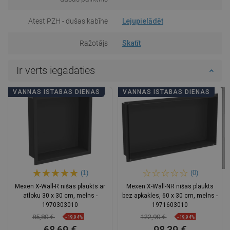
Atest PZH - dušas kabīne
Lejupielādēt
Ražotājs
Skatīt
Ir vērts iegādāties
VANNAS ISTABAS DIENAS
VANNAS ISTABAS DIENAS
(1)
(0)
Mexen X-Wall-R nišas plaukts ar
Mexen X-Wall-NR nišas plaukts
atloku 30 x 30 cm, melns -
bez apkakles, 60 x 30 cm, melns -
1970303010
1971603010
85,80 €
122,90 €
-19,94%
-19,94%
68,69 €
98,39 €