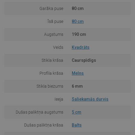
Garāka puse
80 cm
Īsā puse
80 cm
Augstums
190 cm
Veids
Kvadrāts
Stikla krāsa
Caurspīdīgs
Profila krāsa
Melns
Stikla biezums
6 mm
Ieeja
Saliekamās durvis
Dušas paliktņa augstums
5 cm
Dušas paliktņa krāsa
Balts