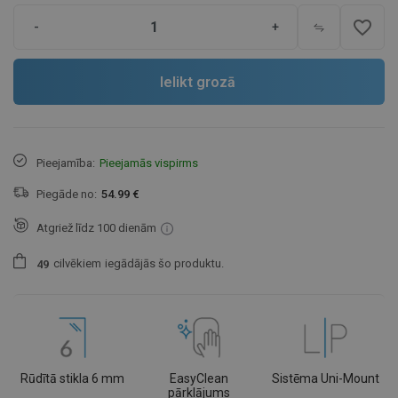
favorite_border
-
+
Ielikt grozā
Pieejamība:
Pieejamās vispirms
Piegāde no:
54.99 €
Atgriež līdz 100 dienām
cilvēkiem
iegādājās šo produktu.
4
9
Rūdītā stikla 6 mm
EasyClean
Sistēma Uni-Mount
pārklājums