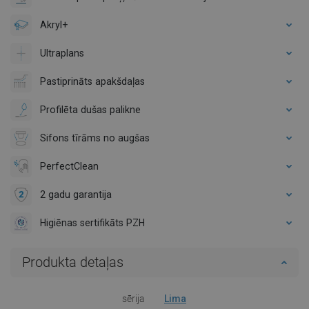
Akryl+
Ultraplans
Pastiprināts apakšdaļas
Profilēta dušas palikne
Sifons tīrāms no augšas
PerfectClean
2 gadu garantija
Higiēnas sertifikāts PZH
Produkta detaļas
sērija
Lima