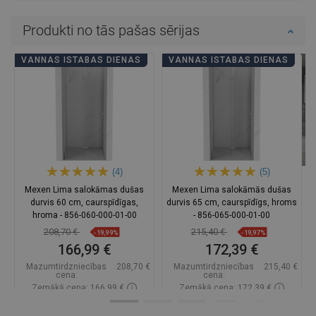
Produkti no tās pašas sērijas
VANNAS ISTABAS DIENAS
VANNAS ISTABAS DIENAS
(4)
(5)
Mexen Lima salokāmas dušas
Mexen Lima salokāmās dušas
durvis 60 cm, caurspīdīgas,
durvis 65 cm, caurspīdīgs, hroms
hroma - 856-060-000-01-00
- 856-065-000-01-00
208,70 €
215,40 €
-19,99%
-19,97%
166,99 €
172,39 €
Mazumtirdzniecības
208,70 €
Mazumtirdzniecības
215,40 €
cena:
cena:
Zemākā cena: 166,99 €
Zemākā cena: 172,39 €
Pieejamība:
Pieejamās vispirms
Pieejamība:
Pieejamās vispirms