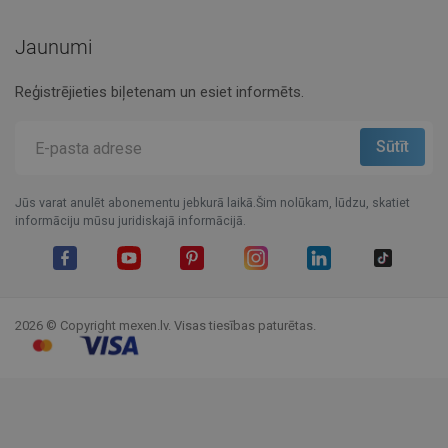
Jaunumi
Reģistrējieties biļetenam un esiet informēts.
Jūs varat anulēt abonementu jebkurā laikā.Šim nolūkam, lūdzu, skatiet
informāciju mūsu juridiskajā informācijā.
Facebook
YouTube
Pinterest
Instagram
LinkedIn
TikTok
2026 © Copyright mexen.lv. Visas tiesības paturētas.