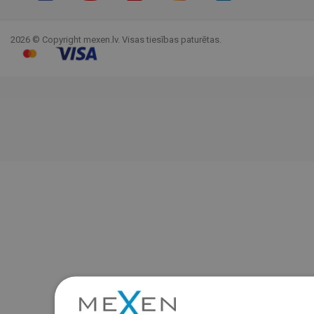
Facebook
YouTube
Pinterest
Instagram
LinkedIn
TikTok
2026 © Copyright mexen.lv. Visas tiesības paturētas.