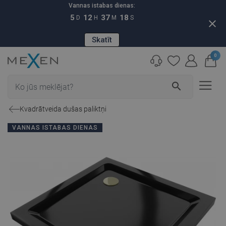
Vannas istabas dienas:
5
12
37
17
D
H
M
S
close
Skatīt
0
search
Kvadrātveida dušas paliktņi
VANNAS ISTABAS DIENAS