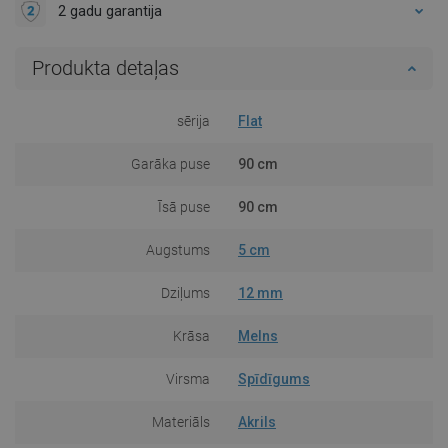
2 gadu garantija
Produkta detaļas
sērija
Flat
Garāka puse
90 cm
Īsā puse
90 cm
Augstums
5 cm
Dziļums
12 mm
Krāsa
Melns
Virsma
Spīdīgums
Materiāls
Akrils