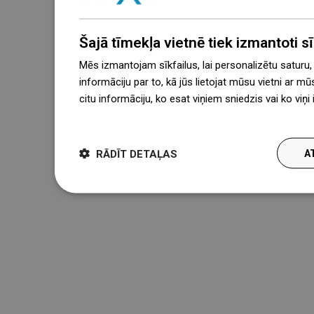
Šajā tīmekļa vietnē tiek izmantoti sīk
Mēs izmantojam sīkfailus, lai personalizētu saturu
informāciju par to, kā jūs lietojat mūsu vietni ar mū
citu informāciju, ko esat viņiem sniedzis vai ko viņ
więcej
RĀDĪT DETAĻAS
A