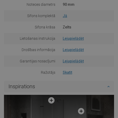
Noteces diametrs
90 mm
Sifons komplektā
Jā
Sifona krāsa
Zelts
Lietošanas instrukcija
Lejupielādēt
Drošības informācija
Lejupielādēt
Garantijas nosacījumi
Lejupielādēt
Ražotājs
Skatīt
Inspirations