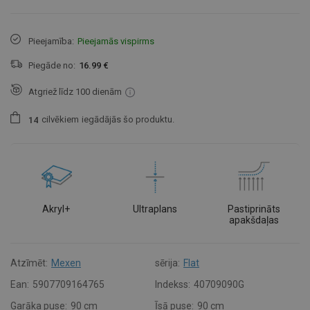
Pieejamība:
Pieejamās vispirms
Piegāde no:
16.99 €
Atgriež līdz 100 dienām
cilvēkiem
iegādājās šo produktu.
1
4
Akryl+
Ultraplans
Pastiprināts
apakšdaļas
Atzīmēt:
Mexen
sērija:
Flat
Ean:
5907709164765
Indekss:
40709090G
Garāka puse:
90 cm
Īsā puse:
90 cm