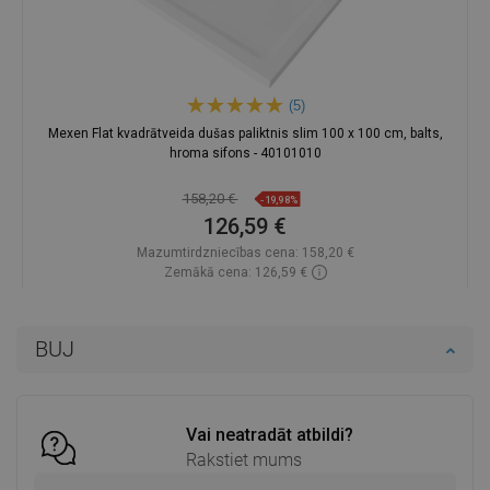
(5)
Mexen Flat kvadrātveida dušas paliktnis slim 100 x 100 cm, balts,
hroma sifons - 40101010
158,20 €
-19,98%
126,59 €
Mazumtirdzniecības cena:
158,20 €
Zemākā cena: 126,59 €
Pieejamība:
Pieejamās vispirms
Ielikt grozā
BUJ
Salīdzināt
favorite_border
Iecienītākie
Vai neatradāt atbildi?
Rakstiet mums