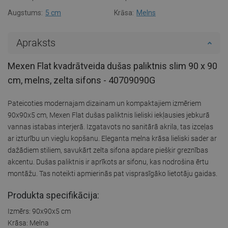
Augstums:
5 cm
Krāsa:
Melns
Apraksts
Mexen Flat kvadrātveida dušas paliktnis slim 90 x 90
cm, melns, zelta sifons - 40709090G
Pateicoties modernajam dizainam un kompaktajiem izmēriem
90x90x5 cm, Mexen Flat dušas paliktnis lieliski iekļausies jebkurā
vannas istabas interjerā. Izgatavots no sanitārā akrila, tas izceļas
ar izturību un vieglu kopšanu. Eleganta melna krāsa lieliski sader ar
dažādiem stiliem, savukārt zelta sifona apdare piešķir greznības
akcentu. Dušas paliktnis ir aprīkots ar sifonu, kas nodrošina ērtu
montāžu. Tas noteikti apmierinās pat visprasīgāko lietotāju gaidas.
Produkta specifikācija:
Izmērs: 90x90x5 cm
Krāsa: Melna