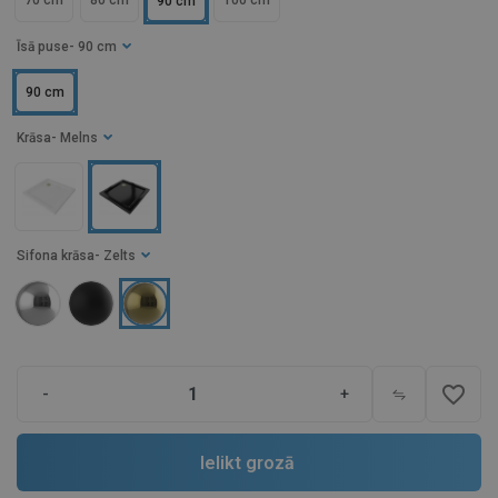
70 cm
80 cm
100 cm
90 cm
Īsā puse
- 90 cm
90 cm
Krāsa
- Melns
Sifona krāsa
- Zelts
favorite_border
-
+
Ielikt grozā