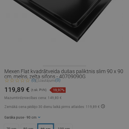
Mexen Flat kvadrātveida dušas paliktnis slim 90 x 90
cm, melns, zelta sifons - 40709090G
(0)
(0)
Jautājumi
119,89 €
19,97%
(t.sk. PVN)
Mazumtirdzniecības cena:
149,80 €
Zemākā cena pēdējo 30 dienu laikā
pirms atlaides: 119,89 €
Garāka puse
- 90 cm