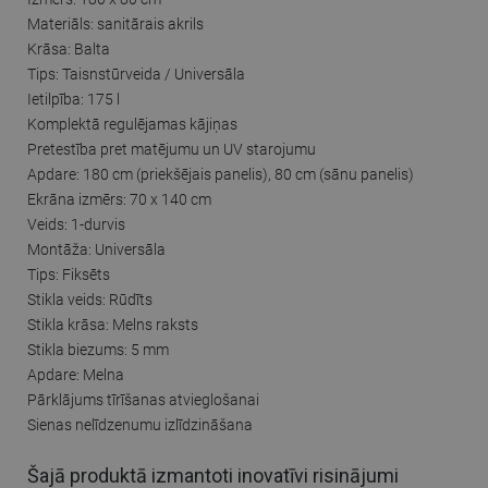
Materiāls: sanitārais akrils
Krāsa: Balta
Tips: Taisnstūrveida / Universāla
Ietilpība: 175 l
Komplektā regulējamas kājiņas
Pretestība pret matējumu un UV starojumu
Apdare: 180 cm (priekšējais panelis), 80 cm (sānu panelis)
Ekrāna izmērs: 70 x 140 cm
Veids: 1-durvis
Montāža: Universāla
Tips: Fiksēts
Stikla veids: Rūdīts
Stikla krāsa: Melns raksts
Stikla biezums: 5 mm
Apdare: Melna
Pārklājums tīrīšanas atvieglošanai
Sienas nelīdzenumu izlīdzināšana
Šajā produktā izmantoti inovatīvi risinājumi