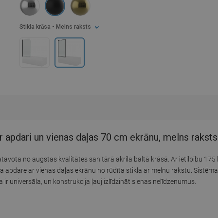
Stikla krāsa
- Melns raksts
apdari un vienas daļas 70 cm ekrānu, melns raksts
avota no augstas kvalitātes sanitārā akrila baltā krāsā. Ar ietilpību 175 
la apdare ar vienas daļas ekrānu no rūdīta stikla ar melnu rakstu. Sistēma
r universāla, un konstrukcija ļauj izlīdzināt sienas nelīdzenumus.