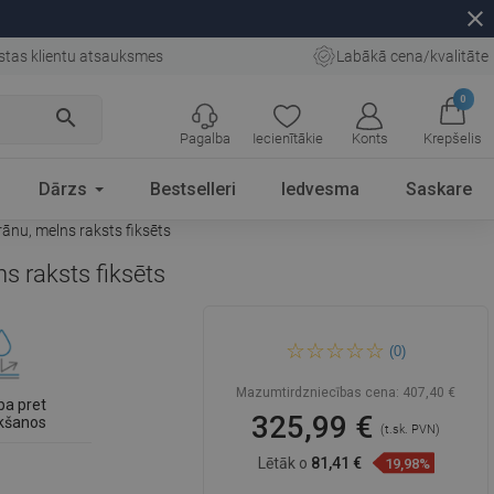
close
stas klientu atsauksmes
Labākā cena/kvalitāte
0
search
Pagalba
Iecienītākie
Konts
Krepšelis
Dārzs
Bestselleri
Iedvesma
Saskare
ānu, melns raksts fiksēts
s raksts fiksēts
Mexen Vega taisnstūrveida
(0)
vanna 180 x 80 cm ar apdari
un vienas daļas 70 cm
ekrānu, melns raksts fiksēts
Mazumtirdzniecības cena:
407,40 €
ba pret
325,99 €
kšanos
(t.sk. PVN)
Lētāk o
81,41 €
19,98%