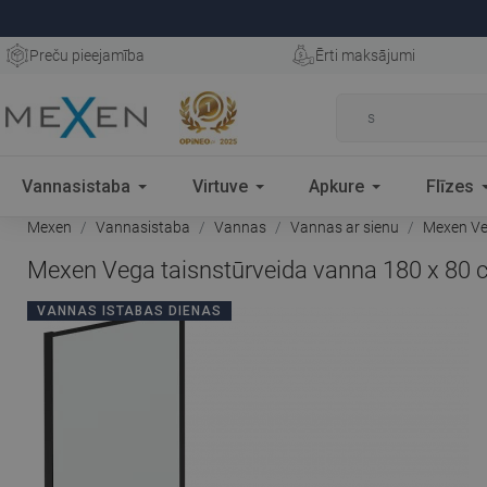
Preču pieejamība
Ērti maksājumi
Vannasistaba
Virtuve
Apkure
Flīzes
Mexen
Vannasistaba
Vannas
Vannas ar sienu
Mexen Veg
Mexen Vega taisnstūrveida vanna 180 x 80 cm
VANNAS ISTABAS DIENAS