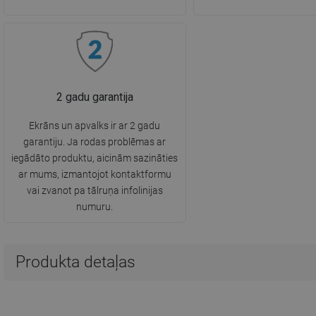
2 gadu garantija
Ekrāns un apvalks ir ar 2 gadu
garantiju. Ja rodas problēmas ar
iegādāto produktu, aicinām sazināties
ar mums, izmantojot kontaktformu
vai zvanot pa tālruņa infolinijas
numuru.
Produkta detaļas