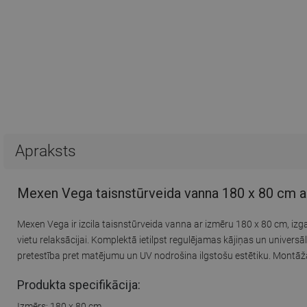
Apraksts
Mexen Vega taisnstūrveida vanna 180 x 80 cm ar 
Mexen Vega ir izcila taisnstūrveida vanna ar izmēru 180 x 80 cm, izgat
vietu relaksācijai. Komplektā ietilpst regulējamas kājiņas un universā
pretestība pret matējumu un UV nodrošina ilgstošu estētiku. Montāža i
Produkta specifikācija:
Izmērs: 180 x 80 cm