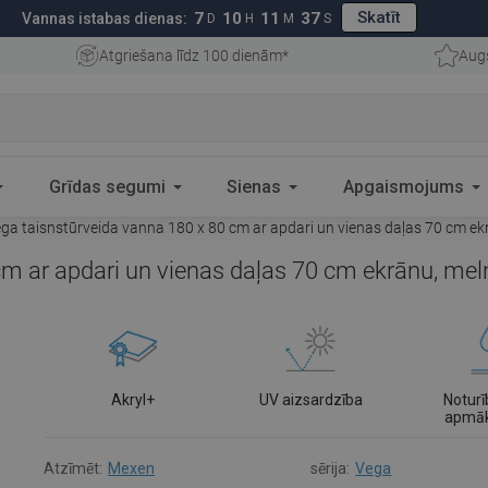
Skatīt
7
10
11
36
Vannas istabas dienas:
D
H
M
S
Atgriešana līdz 100 dienām*
Aug
Grīdas segumi
Sienas
Apgaismojums
a taisnstūrveida vanna 180 x 80 cm ar apdari un vienas daļas 70 cm ekr
 ar apdari un vienas daļas 70 cm ekrānu, meln
Akryl+
UV aizsardzība
Noturī
apmā
Atzīmēt:
Mexen
sērija:
Vega