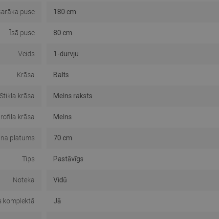
arāka puse
180 cm
Īsā puse
80 cm
Veids
1-durvju
Krāsa
Balts
Stikla krāsa
Melns raksts
rofila krāsa
Melns
āna platums
70 cm
Tips
Pastāvīgs
Noteka
Vidū
s komplektā
Jā