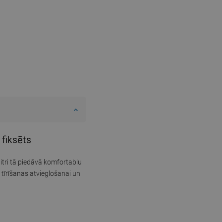
 fiksēts
litri tā piedāvā komfortablu
 tīrīšanas atvieglošanai un