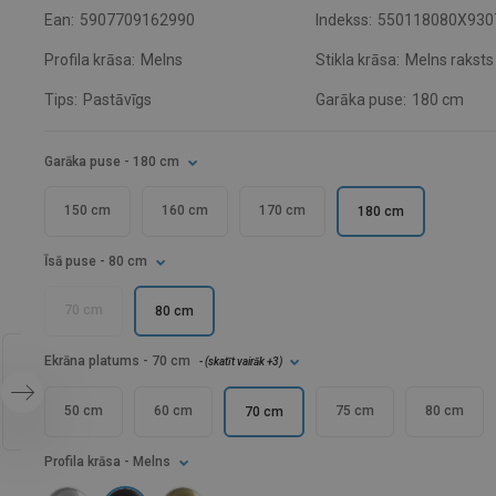
Ean:
5907709162990
Indekss:
550118080X930
Profila krāsa:
Melns
Stikla krāsa:
Melns raksts
Tips:
Pastāvīgs
Garāka puse:
180 cm
Garāka puse
- 180 cm
150 cm
160 cm
170 cm
180 cm
Īsā puse
- 80 cm
70 cm
80 cm
Ekrāna platums
- 70 cm
- (
skatīt vairāk
+3
)
50 cm
60 cm
75 cm
80 cm
70 cm
Profila krāsa
- Melns