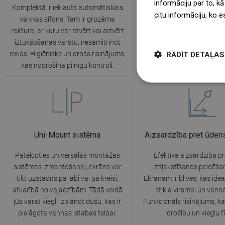
informāciju par to, kā
Komplektā ir iekļauts automātiskais
Vanna ir aprīkota ar r
citu informāciju, ko e
vannas sifons. Tam ir grozāma
kājiņām, kas ļauj to nolī
więcej
roktura, ar kuru var atvērt vai aizvērt
nelīdzenas virsmas. P
iztukšošanas vārstu, nesamitrinot
risinājums, kas nodroši
RĀDĪT DETAĻAS
rokas. Higiēnisks un drošs risinājums,
stabilitāti un drošību liet
kas nodrošina pilnīgu kontroli.
kā arī vieglu uzstād
Uni-Mount sistēma
Aizsardzība pret ūden
Pateicoties universālās montāžas
Efektīva aizsardzība p
sistēmas izmantošanai, ekrāns var
izšļakstīšanos peldēšan
tikt uzstādīts pa labi vai pa kreisi,
Ekrānam ir blīves, kas ideā
atkarībā no vajadzībām. Tādā veidā
stikla virsmai un vann
jūs varat viegli izplānot dušu, kas ir
Funkcionāls risinājums, k
pielāgota vannas istabas telpai.
drošību un vieglu tī