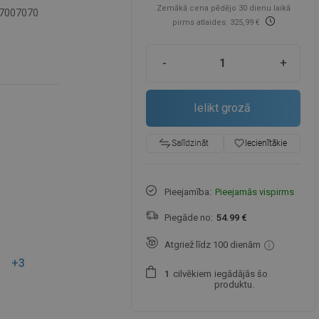
Zemākā cena pēdējo 30 dienu laikā
7007070
pirms atlaides: 325,99 €
-
+
Ielikt grozā
favorite_border
Iecienītākie
Salīdzināt
Pieejamība:
Pieejamās vispirms
Piegāde no:
54.99 €
Atgriež līdz 100 dienām
+3
cilvēkiem
iegādājās šo
1
produktu.