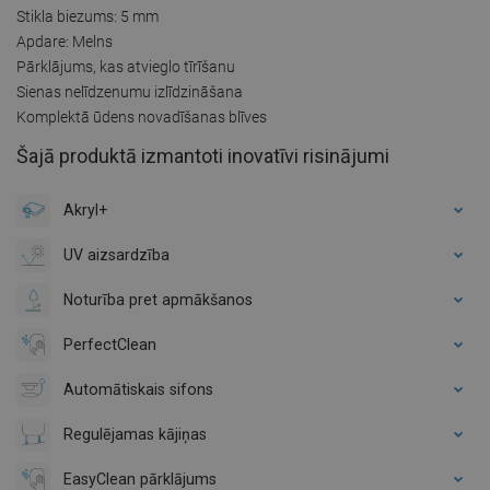
Stikla biezums: 5 mm
Apdare: Melns
Pārklājums, kas atvieglo tīrīšanu
Sienas nelīdzenumu izlīdzināšana
Komplektā ūdens novadīšanas blīves
Šajā produktā izmantoti inovatīvi risinājumi
Akryl+
UV aizsardzība
Noturība pret apmākšanos
PerfectClean
Automātiskais sifons
Regulējamas kājiņas
EasyClean pārklājums