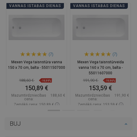
VANNAS ISTABAS DIENAS
VANNAS ISTABAS DIENAS
(7)
(7)
Mexen Vega taisnstūra vanna
Mexen Vega taisnstūrveida
150 x 70 cm, balta - 55011507000
vanna 160 x 70 cm, balta -
55011607000
188,60 €
191,90 €
-19,99%
-19,96%
150,89 €
153,59 €
Mazumtirdzniecības
188,60 €
Mazumtirdzniecības
191,90 €
cena:
cena:
Zemākā cena: 150,89 €
Zemākā cena: 153,59 €
Pieejamība:
Pieejamās vispirms
Pieejamība:
Pieejamās vispirms
BUJ
Ielikt grozā
Ielikt grozā
Salīdzināt
favorite_border
Iecienītākie
Salīdzināt
favorite_border
Iecienītākie