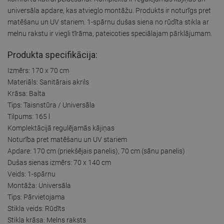
universāla apdare, kas atvieglo montāžu. Produkts ir noturīgs pret
matēšanu un UV stariem. 1-spārnu dušas siena no rūdīta stikla ar
melnu rakstu ir viegli tīrāma, pateicoties speciālajam pārklājumam.
Produkta specifikācija:
Izmērs: 170 x 70 cm
Materiāls: Sanitārais akrils
Krāsa: Balta
Tips: Taisnstūra / Universāla
Tilpums: 165 l
Komplektācijā regulējamās kājiņas
Noturība pret matēšanu un UV stariem
Apdare: 170 cm (priekšējais panelis), 70 cm (sānu panelis)
Dušas sienas izmērs: 70 x 140 cm
Veids: 1-spārnu
Montāža: Universāla
Tips: Pārvietojama
Stikla veids: Rūdīts
Stikla krāsa: Melns raksts