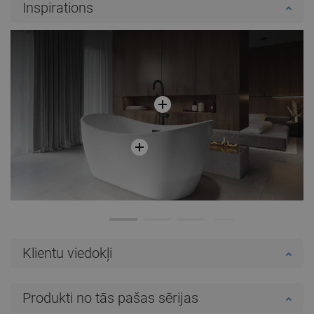
Inspirations
Pieejamība:
Pieejamās vispirms
Ielikt grozā
Ielikt grozā
Salīdzināt
favorite_border
Iecienītākie
Salīdzināt
favorite_border
Iecienītākie
Klientu viedokļi
Produkti no tās pašas sērijas