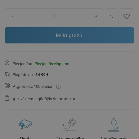
favorite_border
-
+
Ielikt grozā
Pieejamība:
Pieejamās vispirms
Piegāde no:
54.99 €
Atgriež līdz 100 dienām
cilvēkiem
iegādājās šo produktu.
0
Akryl+
UV aizsardzība
Noturība pret