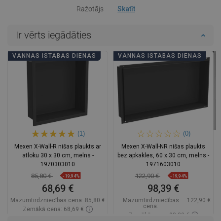
Ražotājs
Skatīt
Ir vērts iegādāties
VANNAS ISTABAS DIENAS
VANNAS ISTABAS DIENAS
(1)
(0)
Mexen X-Wall-R nišas plaukts ar
Mexen X-Wall-NR nišas plaukts
atloku 30 x 30 cm, melns -
bez apkakles, 60 x 30 cm, melns -
1970303010
1971603010
85,80 €
122,90 €
-19,94%
-19,94%
68,69 €
98,39 €
Mazumtirdzniecības cena:
85,80 €
Mazumtirdzniecības
122,90 €
cena:
Zemākā cena: 68,69 €
Zemākā cena: 98,39 €
Pieejamība:
Pieejamās vispirms