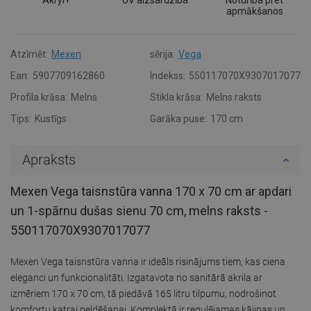
apmākšanos
Atzīmēt:
Mexen
sērija:
Vega
Ean:
5907709162860
Indekss:
550117070X9307017077
Profila krāsa:
Melns
Stikla krāsa:
Melns raksts
Tips:
Kustīgs
Garāka puse:
170 cm
Apraksts
Mexen Vega taisnstūra vanna 170 x 70 cm ar apdari
un 1-spārnu dušas sienu 70 cm, melns raksts -
550117070X9307017077
Mexen Vega taisnstūra vanna ir ideāls risinājums tiem, kas ciena
eleganci un funkcionalitāti. Izgatavota no sanitārā akrila ar
izmēriem 170 x 70 cm, tā piedāvā 165 litru tilpumu, nodrošinot
komfortu katrai peldēšanai. Komplektā ir regulējamas kājiņas un