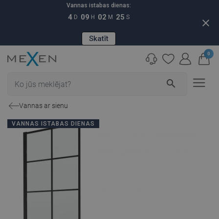
Vannas istabas dienas:
4
09
02
24
D
H
M
S
close
Skatīt
0
search
Vannas ar sienu
VANNAS ISTABAS DIENAS