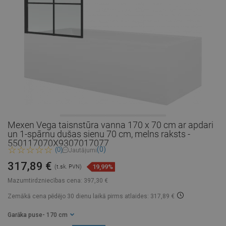
Mexen Vega taisnstūra vanna 170 x 70 cm ar apdari
un 1-spārnu dušas sienu 70 cm, melns raksts -
550117070X9307017077
(0)
(0)
Jautājumi
317,89 €
19,99%
(t.sk. PVN)
Mazumtirdzniecības cena:
397,30 €
Zemākā cena pēdējo 30 dienu laikā
pirms atlaides: 317,89 €
Garāka puse
- 170 cm