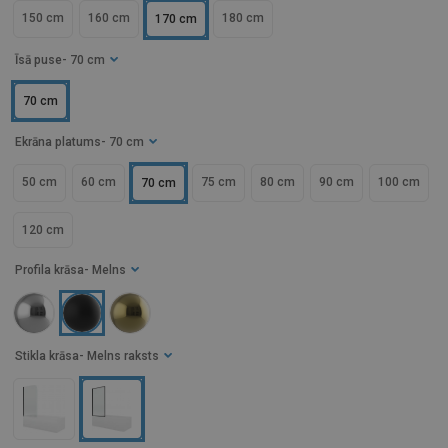
150 cm
160 cm
180 cm
170 cm
Īsā puse
- 70 cm
70 cm
Ekrāna platums
- 70 cm
50 cm
60 cm
75 cm
80 cm
90 cm
100 cm
70 cm
120 cm
Profila krāsa
- Melns
Stikla krāsa
- Melns raksts