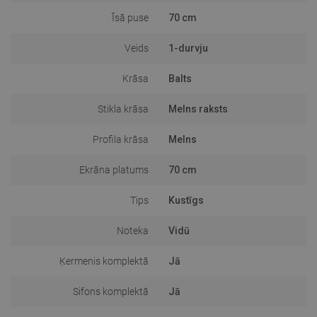
Īsā puse
70 cm
Veids
1-durvju
Krāsa
Balts
Stikla krāsa
Melns raksts
Profila krāsa
Melns
Ekrāna platums
70 cm
Tips
Kustīgs
Noteka
Vidū
Ķermenis komplektā
Jā
Sifons komplektā
Jā