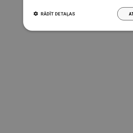
RĀDĪT DETAĻAS
A