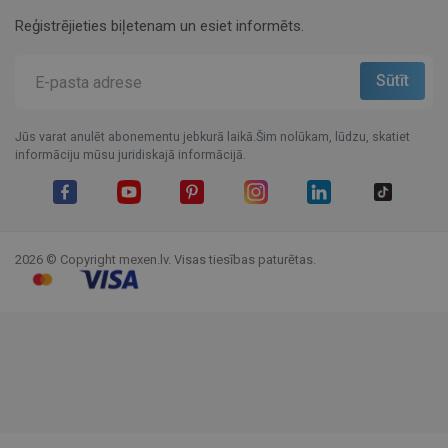
Reģistrējieties biļetenam un esiet informēts.
Jūs varat anulēt abonementu jebkurā laikā.Šim nolūkam, lūdzu, skatiet
informāciju mūsu juridiskajā informācijā.
Facebook
YouTube
Pinterest
Instagram
LinkedIn
TikTok
2026 © Copyright mexen.lv. Visas tiesības paturētas.