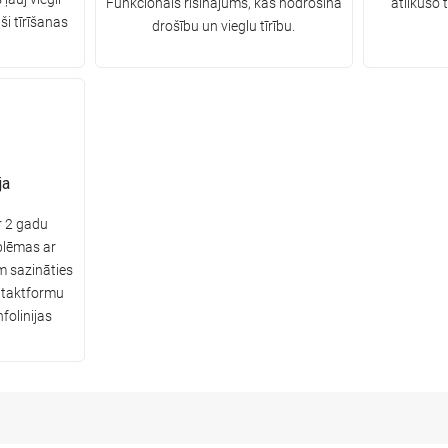
Funkcionāls risinājums, kas nodrošina
atlikušo
aši tīrīšanas
drošību un vieglu tīrību.
ja
r 2 gadu
blēmas ar
m sazināties
ntaktformu
folinijas