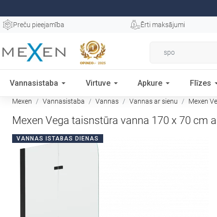
Preču pieejamība
Ērti maksājumi
Vannasistaba
Virtuve
Apkure
Flīzes
Mexen
Vannasistaba
Vannas
Vannas ar sienu
Mexen Veg
Mexen Vega taisnstūra vanna 170 x 70 cm a
VANNAS ISTABAS DIENAS