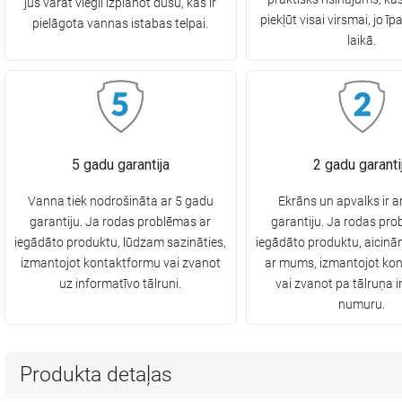
jūs varat viegli izplānot dušu, kas ir
piekļūt visai virsmai, jo īp
pielāgota vannas istabas telpai.
laikā.
5 gadu garantija
2 gadu garanti
Vanna tiek nodrošināta ar 5 gadu
Ekrāns un apvalks ir a
garantiju. Ja rodas problēmas ar
garantiju. Ja rodas pro
iegādāto produktu, lūdzam sazināties,
iegādāto produktu, aicinā
izmantojot kontaktformu vai zvanot
ar mums, izmantojot ko
uz informatīvo tālruni.
vai zvanot pa tālruņa in
numuru.
Produkta detaļas