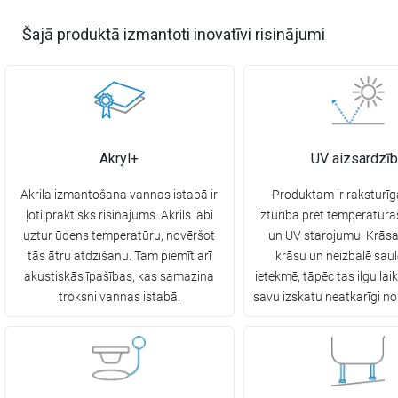
Šajā produktā izmantoti inovatīvi risinājumi
Akryl+
UV aizsardzī
Akrila izmantošana vannas istabā ir
Produktam ir raksturī
ļoti praktisks risinājums. Akrils labi
izturība pret temperatūr
uztur ūdens temperatūru, novēršot
un UV starojumu. Krās
tās ātru atdzišanu. Tam piemīt arī
krāsu un neizbalē saul
akustiskās īpašības, kas samazina
ietekmē, tāpēc tas ilgu lai
troksni vannas istabā.
savu izskatu neatkarīgi no