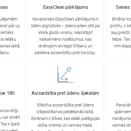
iņas
EasyClean pārklājums
Sienas 
egulējamām
Novatorisks EasyClean pārklājums ir
Ekrāna mo
meņot pat uz
ūdeni atgrūdošs – ūdens pilieni slīd pa
profilu, ir 
raktisks
stikla gludo virsmu, neatstājot
ļauj precīz
na lielāku
kaļķakmens nosēdumus, kas
telpai. Ta
ošanas laikā,
ievērojami atvieglo tīrīšanu un
mm diapaz
īšanu.
palielina aizsardzību pret koroziju.
 par 180
Aizsardzība pret ūdens šļakatām
Efektīva aizsardzība pret ūdens
Paravān
auruļu eņģi,
izšļakstīšanos peldēšanās laikā.
spārniem,
u var atvērt
Ekrānam ir blīves, kas ideāli pielāgojas
risinājums 
Tas ir īpaši
stikla virsmai un vannas malai.
vannas ist
ļauj viegli