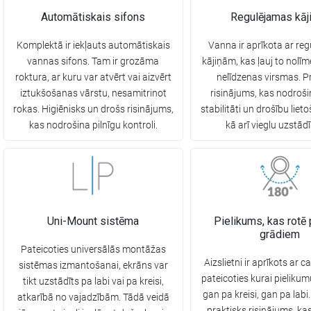
Automātiskais sifons
Regulējamas kāj
Komplektā ir iekļauts automātiskais
Vanna ir aprīkota ar r
vannas sifons. Tam ir grozāma
kājiņām, kas ļauj to nolī
roktura, ar kuru var atvērt vai aizvērt
nelīdzenas virsmas. P
iztukšošanas vārstu, nesamitrinot
risinājums, kas nodroši
rokas. Higiēnisks un drošs risinājums,
stabilitāti un drošību liet
kas nodrošina pilnīgu kontroli.
kā arī vieglu uzstād
Uni-Mount sistēma
Pielikums, kas rotē
grādiem
Pateicoties universālās montāžas
Aizslietni ir aprīkots ar c
sistēmas izmantošanai, ekrāns var
pateicoties kurai pielikum
tikt uzstādīts pa labi vai pa kreisi,
gan pa kreisi, gan pa labi. 
atkarībā no vajadzībām. Tādā veidā
praktisks risinājums, kas 