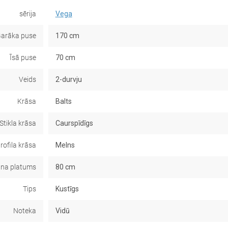
sērija
Vega
arāka puse
170 cm
Īsā puse
70 cm
Veids
2-durvju
Krāsa
Balts
Stikla krāsa
Caurspīdīgs
rofila krāsa
Melns
āna platums
80 cm
Tips
Kustīgs
Noteka
Vidū