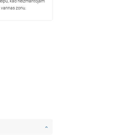
 telpu, kad neizmantojam
vannas zonu.