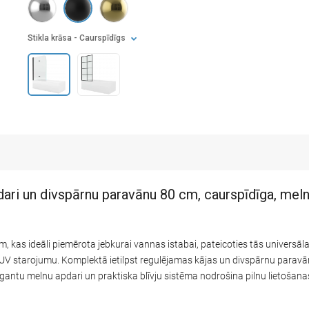
Stikla krāsa
- Caurspīdīgs
ari un divspārnu paravānu 80 cm, caurspīdīga, meln
 kas ideāli piemērota jebkurai vannas istabai, pateicoties tās universā
n UV starojumu. Komplektā ietilpst regulējamas kājas un divspārnu paravān
egantu melnu apdari un praktiska blīvju sistēma nodrošina pilnu lietošan