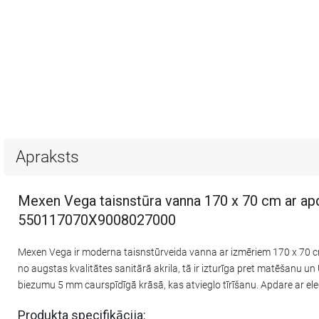
Apraksts
Mexen Vega taisnstūra vanna 170 x 70 cm ar apd
550117070X9008027000
Mexen Vega ir moderna taisnstūrveida vanna ar izmēriem 170 x 70 cm,
no augstas kvalitātes sanitārā akrila, tā ir izturīga pret matēšanu u
biezumu 5 mm caurspīdīgā krāsā, kas atvieglo tīrīšanu. Apdare ar el
Produkta specifikācija: