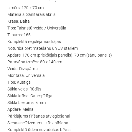
Izmērs: 170 x 70 cm
Materiāls: Sanitārais akrils
Krāsa: Balta
Tips: Taisnstūrveida / Universāla
Tilpums: 165 l
Komplektā regulējamas kājas
Noturība pret matēšanu un UV stariem
Apdare: 170 cm (priekšējais panelis), 70 cm (sānu panelis)
Paravāna izmērs: 80 x 140 cm
Veids: Divspārnu
Montāža: Universāla
Tips: Kustīgs
Stikla veids: Rūdīts
Stikla krāsa: Caurspīdīga
Stikla biezums: 5 mm
Apdare: Melna
Pārklājums tīrīšanas atvieglošanai
Sienas nelīdzenumu izlīdzināšana
Komplektā ūdeni novadošas blīves