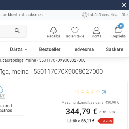
close
stas klientu atsauksmes
Labākā cena/kvalitāte
0
search
Pagalba
Iecienītākie
Konts
Krepšelis
Dārzs
Bestselleri
Iedvesma
Saskare
cm, caurspīdīga, melna - 550117070X9008027000
īdīga, melna - 550117070X9008027000
Mexen Vega taisnstūra vanna
(0)
170 x 70 cm ar apdari un
divspārnu paravānu 80 cm,
caurspīdīga, melna -
Mazumtirdzniecības cena:
430,90 €
550117070X9008027000
ba pret
344,79 €
kšanos
(t.sk. PVN)
Lētāk o
86,11 €
19,98%