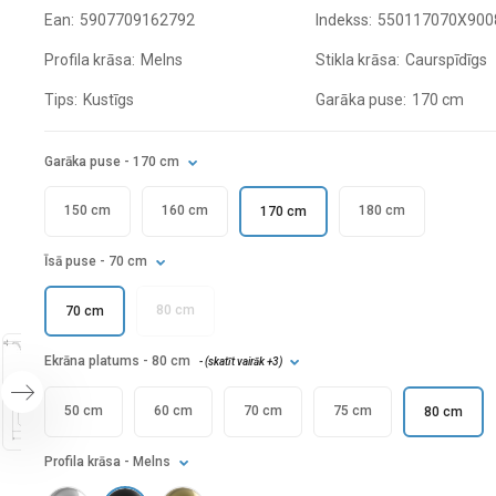
Ean:
5907709162792
Indekss:
550117070X900
Profila krāsa:
Melns
Stikla krāsa:
Caurspīdīgs
Tips:
Kustīgs
Garāka puse:
170 cm
Garāka puse
- 170 cm
150 cm
160 cm
180 cm
170 cm
Īsā puse
- 70 cm
80 cm
70 cm
Ekrāna platums
- 80 cm
- (
skatīt vairāk
+3
)
50 cm
60 cm
70 cm
75 cm
80 cm
Profila krāsa
- Melns