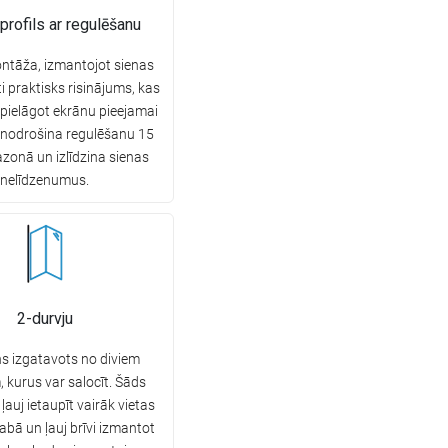
profils ar regulēšanu
ntāža, izmantojot sienas
ļoti praktisks risinājums, kas
i pielāgot ekrānu pieejamai
s nodrošina regulēšanu 15
onā un izlīdzina sienas
nelīdzenumus.
2-durvju
s izgatavots no diviem
 kurus var salocīt. Šāds
ļauj ietaupīt vairāk vietas
abā un ļauj brīvi izmantot