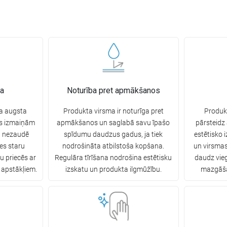
ba
Noturība pret apmākšanos
ga augsta
Produkta virsma ir noturīga pret
Produkt
as izmaiņām
apmākšanos un saglabā savu īpašo
pārsteidz
a nezaudē
spīdumu daudzus gadus, ja tiek
estētisko 
es staru
nodrošināta atbilstoša kopšana.
un virsmas
ku priecēs ar
Regulāra tīrīšana nodrošina estētisku
daudz vie
 apstākļiem.
izskatu un produkta ilgmūžību.
mazgāšan