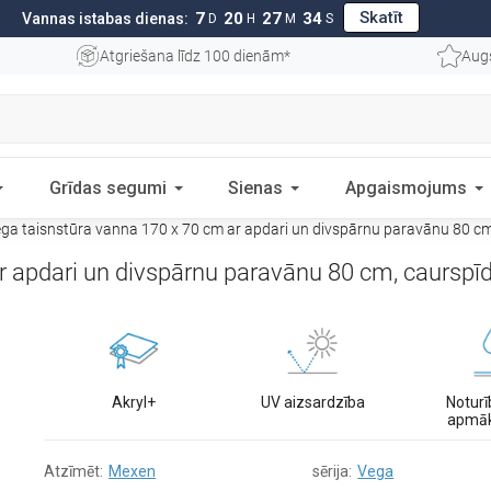
Skatīt
7
20
27
34
Vannas istabas dienas:
D
H
M
S
Atgriešana līdz 100 dienām*
Aug
Grīdas segumi
Sienas
Apgaismojums
a taisnstūra vanna 170 x 70 cm ar apdari un divspārnu paravānu 80 
r apdari un divspārnu paravānu 80 cm, caursp
Akryl+
UV aizsardzība
Noturī
apmā
Atzīmēt:
Mexen
sērija:
Vega