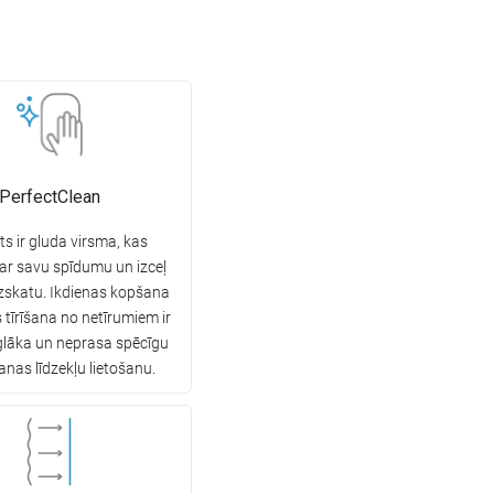
PerfectClean
s ir gluda virsma, kas
 ar savu spīdumu un izceļ
izskatu. Ikdienas kopšana
 tīrīšana no netīrumiem ir
glāka un neprasa spēcīgu
as līdzekļu lietošanu.