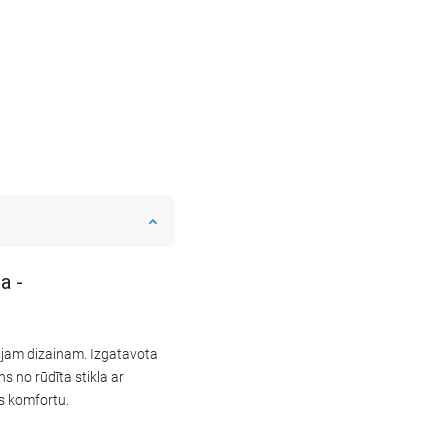
a -
lajam dizainam. Izgatavota
s no rūdīta stikla ar
as komfortu.