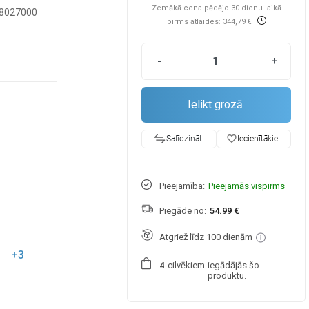
Zemākā cena pēdējo 30 dienu laikā
8027000
pirms atlaides: 344,79 €
-
+
Ielikt grozā
favorite_border
Iecienītākie
Salīdzināt
Pieejamība:
Pieejamās vispirms
Piegāde no:
54.99 €
Atgriež līdz 100 dienām
+3
cilvēkiem
iegādājās šo
4
produktu.