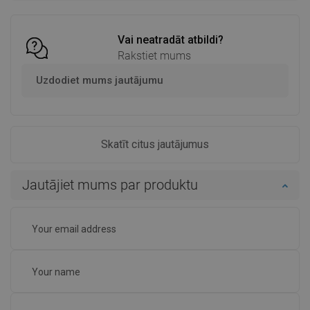
Salīdzināt
favorite_border
Iecienītākie
Salīdzināt
favorite_border
Iecienītākie
Vai neatradāt atbildi?
Rakstiet mums
Uzdodiet mums jautājumu
Skatīt citus jautājumus
Jautājiet mums par produktu