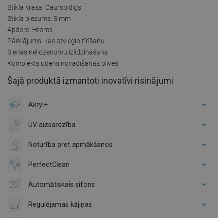
Stikla krāsa: Caurspīdīgs
Stikla biezums: 5 mm
Apdare: Hroms
Pārklājums, kas atvieglo tīrīšanu
Sienas nelīdzenumu izlīdzināšana
Komplekts ūdens novadīšanas blīves
Šajā produktā izmantoti inovatīvi risinājumi
Akryl+
UV aizsardzība
Noturība pret apmākšanos
PerfectClean
Automātiskais sifons
Regulējamas kājiņas