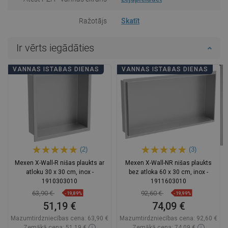
Ražotājs
Skatīt
Ir vērts iegādāties
VANNAS ISTABAS DIENAS
VANNAS ISTABAS DIENAS
(2)
(3)
Mexen X-Wall-R nišas plaukts ar
Mexen X-Wall-NR nišas plaukts
atloku 30 x 30 cm, inox -
bez atloka 60 x 30 cm, inox -
1910303010
1911603010
63,90 €
92,60 €
-19,89%
-19,99%
51,19 €
74,09 €
Mazumtirdzniecības cena:
63,90 €
Mazumtirdzniecības cena:
92,60 €
Zemākā cena: 51,19 €
Zemākā cena: 74,09 €