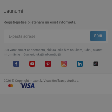
Jaunumi
Reģistrējieties biļetenam un esiet informēts.
Jūs varat anulēt abonementu jebkurā laikā.Šim nolūkam, lūdzu, skatiet
informāciju mūsu juridiskajā informācijā.
Facebook
YouTube
Pinterest
Instagram
LinkedIn
TikTok
2026 © Copyright mexen.lv. Visas tiesības paturētas.