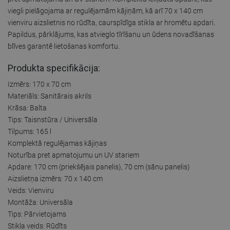
viegli pielāgojama ar regulējamām kājiņām, kā arī 70 x 140 cm
vienviru aizslietnis no rūdīta, caurspīdīga stikla ar hromētu apdari.
Papildus, pārklājums, kas atvieglo tīrīšanu un ūdens novadīšanas
blīves garantē lietošanas komfortu.
Produkta specifikācija:
Izmērs: 170 x 70 cm
Materiāls: Sanitārais akrils
Krāsa: Balta
Tips: Taisnstūra / Universāla
Tilpums: 165 l
Komplektā regulējamas kājiņas
Noturība pret apmatojumu un UV stariem
Apdare: 170 cm (priekšējais panelis), 70 cm (sānu panelis)
Aizslietņa izmērs: 70 x 140 cm
Veids: Vienviru
Montāža: Universāla
Tips: Pārvietojams
Stikla veids: Rūdīts