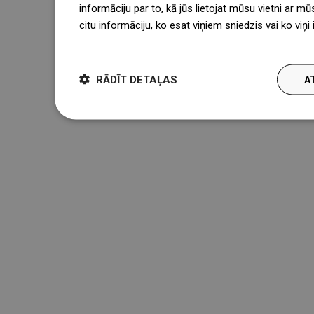
informāciju par to, kā jūs lietojat mūsu vietni ar mū
citu informāciju, ko esat viņiem sniedzis vai ko viņ
więcej
RĀDĪT DETAĻAS
A