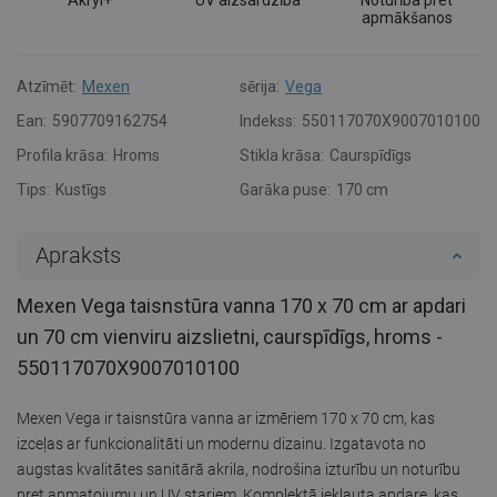
apmākšanos
Atzīmēt:
Mexen
sērija:
Vega
Ean:
5907709162754
Indekss:
550117070X9007010100
Profila krāsa:
Hroms
Stikla krāsa:
Caurspīdīgs
Tips:
Kustīgs
Garāka puse:
170 cm
Apraksts
Mexen Vega taisnstūra vanna 170 x 70 cm ar apdari
un 70 cm vienviru aizslietni, caurspīdīgs, hroms -
550117070X9007010100
Mexen Vega ir taisnstūra vanna ar izmēriem 170 x 70 cm, kas
izceļas ar funkcionalitāti un modernu dizainu. Izgatavota no
augstas kvalitātes sanitārā akrila, nodrošina izturību un noturību
pret apmatojumu un UV stariem. Komplektā iekļauta apdare, kas