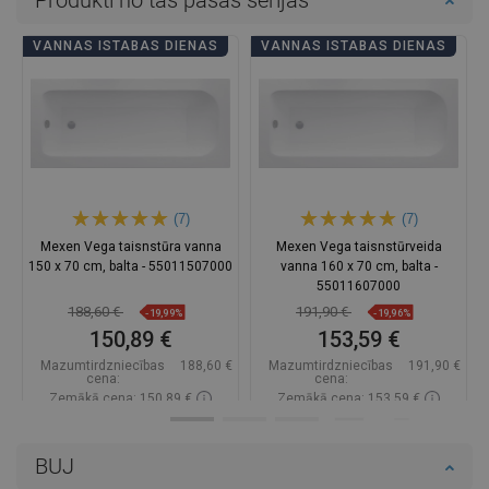
Produkti no tās pašas sērijas
VANNAS ISTABAS DIENAS
VANNAS ISTABAS DIENAS
(7)
(7)
Mexen Vega taisnstūra vanna
Mexen Vega taisnstūrveida
150 x 70 cm, balta - 55011507000
vanna 160 x 70 cm, balta -
55011607000
188,60 €
191,90 €
-19,99%
-19,96%
150,89 €
153,59 €
Mazumtirdzniecības
188,60 €
Mazumtirdzniecības
191,90 €
cena:
cena:
Zemākā cena: 150,89 €
Zemākā cena: 153,59 €
Pieejamība:
Pieejamās vispirms
Pieejamība:
Pieejamās vispirms
BUJ
Ielikt grozā
Ielikt grozā