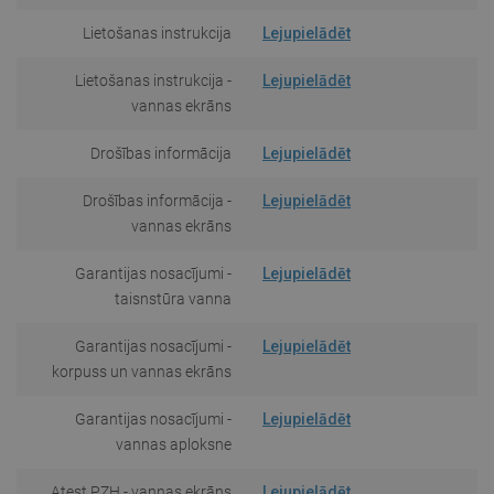
Lietošanas instrukcija
Lejupielādēt
Lietošanas instrukcija -
Lejupielādēt
vannas ekrāns
Drošības informācija
Lejupielādēt
Drošības informācija -
Lejupielādēt
vannas ekrāns
Garantijas nosacījumi -
Lejupielādēt
taisnstūra vanna
Garantijas nosacījumi -
Lejupielādēt
korpuss un vannas ekrāns
Garantijas nosacījumi -
Lejupielādēt
vannas aploksne
Atest PZH - vannas ekrāns
Lejupielādēt