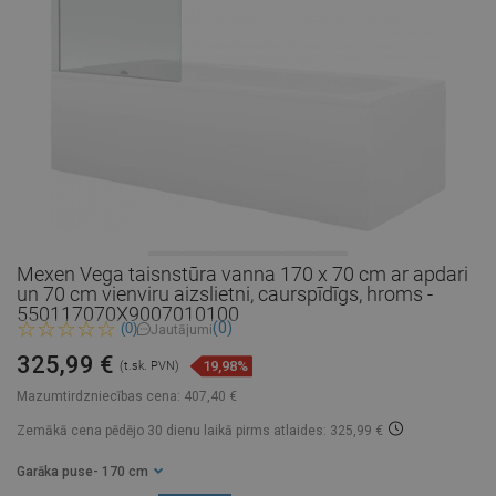
Mexen Vega taisnstūra vanna 170 x 70 cm ar apdari
un 70 cm vienviru aizslietni, caurspīdīgs, hroms -
550117070X9007010100
(0)
(0)
Jautājumi
325,99 €
19,98%
(t.sk. PVN)
Mazumtirdzniecības cena:
407,40 €
Zemākā cena pēdējo 30 dienu laikā
pirms atlaides: 325,99 €
Garāka puse
- 170 cm