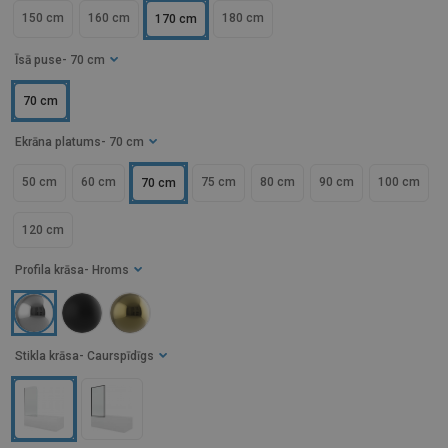
150 cm
160 cm
180 cm
170 cm
Īsā puse
- 70 cm
70 cm
Ekrāna platums
- 70 cm
50 cm
60 cm
75 cm
80 cm
90 cm
100 cm
70 cm
120 cm
Profila krāsa
- Hroms
Stikla krāsa
- Caurspīdīgs