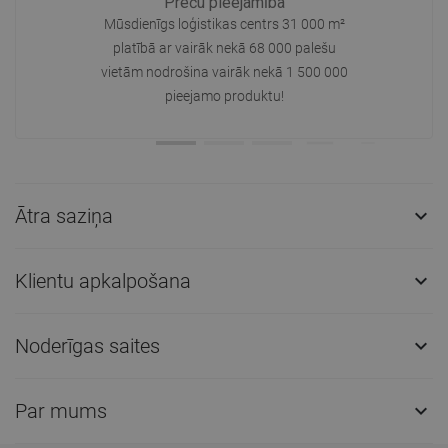
Preču pieejamība
Mūsdienīgs loģistikas centrs 31 000 m²
platībā ar vairāk nekā 68 000 palešu
vietām nodrošina vairāk nekā 1 500 000
pieejamo produktu!
Ātra saziņa

Klientu apkalpošana

Noderīgas saites

Par mums
