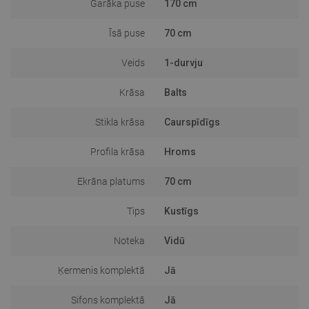
Garāka puse
170 cm
Īsā puse
70 cm
Veids
1-durvju
Krāsa
Balts
Stikla krāsa
Caurspīdīgs
Profila krāsa
Hroms
Ekrāna platums
70 cm
Tips
Kustīgs
Noteka
Vidū
Ķermenis komplektā
Jā
Sifons komplektā
Jā