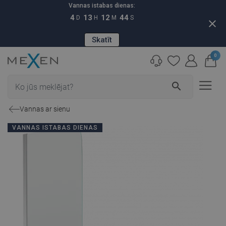
Vannas istabas dienas:
4
13
12
43
D
H
M
S
close
Skatīt
0
search
Vannas ar sienu
VANNAS ISTABAS DIENAS