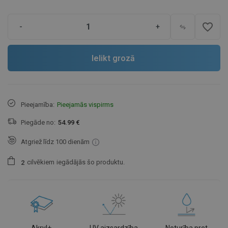
favorite_border
-
+
Ielikt grozā
Pieejamība:
Pieejamās vispirms
Piegāde no:
54.99 €
Atgriež līdz 100 dienām
cilvēkiem
iegādājās šo produktu.
2
Akryl+
UV aizsardzība
Noturība pret