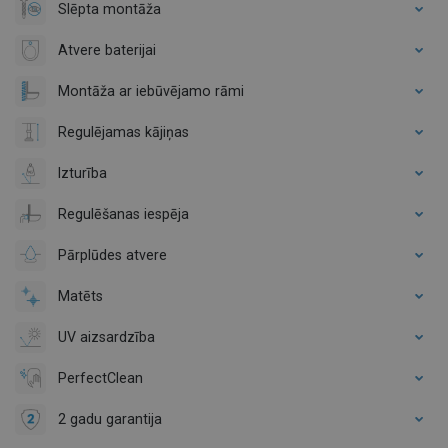
Slēpta montāža
Atvere baterijai
Montāža ar iebūvējamo rāmi
Regulējamas kājiņas
Izturība
Regulēšanas iespēja
Pārplūdes atvere
Matēts
UV aizsardzība
PerfectClean
2 gadu garantija