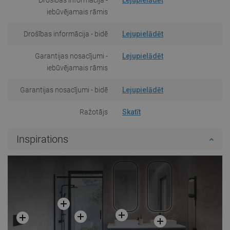
iebūvējamais rāmis
Drošības informācija - bidē
Lejupielādēt
Garantijas nosacījumi -
Lejupielādēt
iebūvējamais rāmis
Garantijas nosacījumi - bidē
Lejupielādēt
Ražotājs
Skatīt
Inspirations