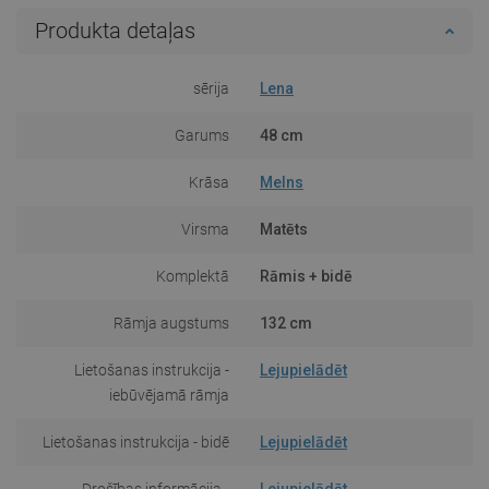
Produkta detaļas
sērija
Lena
Garums
48 cm
Krāsa
Melns
Virsma
Matēts
Komplektā
Rāmis + bidē
Rāmja augstums
132 cm
Lietošanas instrukcija -
Lejupielādēt
iebūvējamā rāmja
Lietošanas instrukcija - bidē
Lejupielādēt
Drošības informācija -
Lejupielādēt