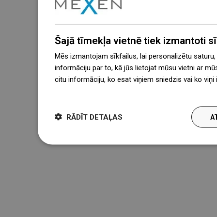
Šajā tīmekļa vietnē tiek izmantoti sīk
Mēs izmantojam sīkfailus, lai personalizētu saturu
informāciju par to, kā jūs lietojat mūsu vietni ar mū
citu informāciju, ko esat viņiem sniedzis vai ko viņ
więcej
RĀDĪT DETAĻAS
A