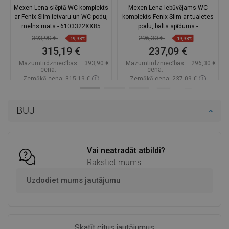
Mexen Lena slēptā WC komplekts
Mexen Lena Iebūvējams WC
ar Fenix Slim ietvaru un WC podu,
komplekts Fenix Slim ar tualetes
melns mats - 6103322XX85
podu, balts spīdums -
6103322XX00
393,90 €
296,30 €
-19,98%
-19,98%
315,19 €
237,09 €
Mazumtirdzniecības
393,90 €
Mazumtirdzniecības
296,30 €
cena:
cena:
Zemākā cena: 315,19 €
Zemākā cena: 237,09 €
Pieejamība:
Pieejamās vispirms
Pieejamība:
Pieejamās vispirms
BUJ
Ielikt grozā
Ielikt grozā
Salīdzināt
favorite_border
Iecienītākie
Salīdzināt
favorite_border
Iecienītākie
Vai neatradāt atbildi?
Rakstiet mums
Uzdodiet mums jautājumu
Skatīt citus jautājumus