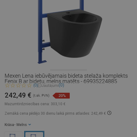
Mexen Lena iebūvējamais bideta stelaža komplekts
Fenix B ar bidetu, melns matēts - 69935224885
(0)
(0)
Jautājumi
242,49 €
20%
(t.sk. PVN)
Mazumtirdzniecības cena:
303,10 €
Zemākā cena pēdējo 30 dienu laikā
pirms atlaides: 242,49 €
Krāsa
- Melns