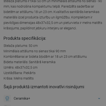
stelaža platums ir tikai 50 cm un minimālais attālums no sienas - 90
mm, kas nodrošina kompaktumu telpā. Paredzēts saderībai ar
bidetēm ar attālumu 18 un 23 cm. Kvalitatīvs sanitārās keramikas
materiāls izceļ produkta izturību un ilgmūžību. Komplektam ir
pievilcīgas dimensijas 48x37x32,5 cm un pieturvieta ir melns matēts
krāsojums, papildinot jebkuru interjeru ar eleganci.
Produkta specifikācija:
Stelaža platums: 50 cm
Minimālais attālums no sienas tikai 90 mm
Kombinēšanai ar bideta bļodām ar 18 un 23 cm attālumu
Bideta materiāls: Sanitārā keramika
Izmērs: 48x37x32,5 cm
Uzstādīšana: Piekārts
Krāsa: Melns matēts
Šajā produktā izmantoti inovatīvi risinājumi
Ceramika+