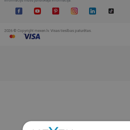
informāciju mūsu juridiskajā informācijā.
Facebook
YouTube
Pinterest
Instagram
LinkedIn
TikTok
2026 © Copyright mexen.lv. Visas tiesības paturētas.