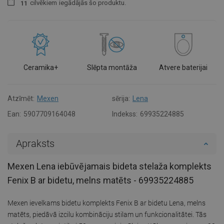
cilvēkiem
iegādājās šo produktu.
1
1
Ceramika+
Slēpta montāža
Atvere baterijai
Atzīmēt:
Mexen
sērija:
Lena
Ean:
5907709164048
Indekss:
69935224885
Apraksts
Mexen Lena iebūvējamais bideta stelaža komplekts
Fenix B ar bidetu, melns matēts - 69935224885
Mexen ievelkams bidetu komplekts Fenix B ar bidetu Lena, melns
matēts, piedāvā izcilu kombināciju stilam un funkcionalitātei. Tās