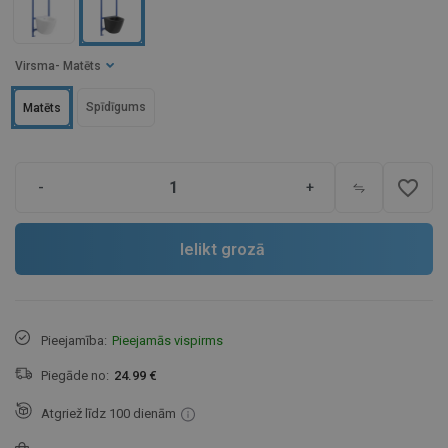
Virsma
- Matēts
Spīdīgums
Matēts
favorite_border
-
+
Ielikt grozā
Pieejamība:
Pieejamās vispirms
Piegāde no:
24.99 €
Atgriež līdz 100 dienām