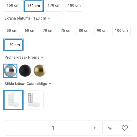
150 cm
170 cm
180 cm
160 cm
Ekrāna platums
- 120 cm
50 cm
60 cm
70 cm
75 cm
80 cm
90 cm
100 cm
120 cm
Profila krāsa
- Hroms
Stikla krāsa
- Caurspīdīgs
favorite_border
-
+