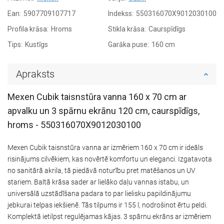
Ean:
5907709107717
Indekss:
550316070X9012030100
Profila krāsa:
Hroms
Stikla krāsa:
Caurspīdīgs
Tips:
Kustīgs
Garāka puse:
160 cm
Apraksts
Mexen Cubik taisnstūra vanna 160 x 70 cm ar
apvalku un 3 spārnu ekrānu 120 cm, caurspīdīgs,
hroms - 550316070X9012030100
Mexen Cubik taisnstūra vanna ar izmēriem 160 x 70 cm ir ideāls
risinājums cilvēkiem, kas novērtē komfortu un eleganci. Izgatavota
no sanitārā akrila, tā piedāvā noturību pret matēšanos un UV
stariem. Baltā krāsa sader ar lielāko daļu vannas istabu, un
universālā uzstādīšana padara to par lielisku papildinājumu
jebkurai telpas iekšienē. Tās tilpums ir 155 l, nodrošinot ērtu peldi.
Komplektā ietilpst regulējamas kājas. 3 spārnu ekrāns ar izmēriem