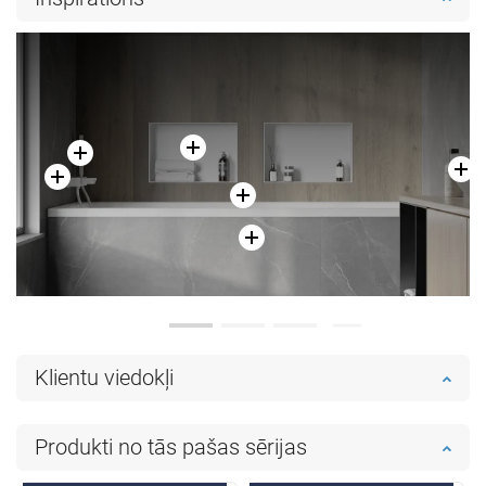
Ielikt grozā
Ielikt grozā
Salīdzināt
favorite_border
Iecienītākie
Salīdzināt
favorite_border
Iecienītākie
Klientu viedokļi
Produkti no tās pašas sērijas