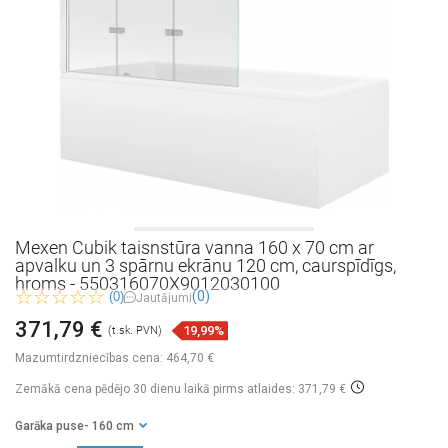
Mexen Cubik taisnstūra vanna 160 x 70 cm ar
apvalku un 3 spārnu ekrānu 120 cm, caurspīdīgs,
hroms - 550316070X9012030100
(0)
(0)
Jautājumi
371,79 €
19,99%
(t.sk. PVN)
Mazumtirdzniecības cena:
464,70 €
Zemākā cena pēdējo 30 dienu laikā
pirms atlaides: 371,79 €
Garāka puse
- 160 cm