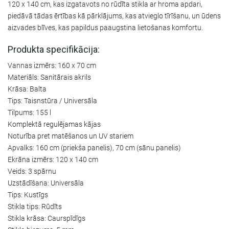
120 x 140 cm, kas izgatavots no rūdīta stikla ar hroma apdari,
piedāvā tādas ērtības kā pārklājums, kas atvieglo tīrīšanu, un ūdens
aizvades blīves, kas papildus paaugstina lietošanas komfortu.
Produkta specifikācija:
Vannas izmērs: 160 x 70 cm
Materiāls: Sanitārais akrils
Krāsa: Balta
Tips: Taisnstūra / Universāla
Tilpums: 155 l
Komplektā regulējamas kājas
Noturība pret matēšanos un UV stariem
Apvalks: 160 cm (priekša panelis), 70 cm (sānu panelis)
Ekrāna izmērs: 120 x 140 cm
Veids: 3 spārnu
Uzstādīšana: Universāla
Tips: Kustīgs
Stikla tips: Rūdīts
Stikla krāsa: Caurspīdīgs