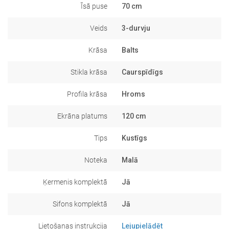
Īsā puse
70 cm
Veids
3-durvju
Krāsa
Balts
Stikla krāsa
Caurspīdīgs
Profila krāsa
Hroms
Ekrāna platums
120 cm
Tips
Kustīgs
Noteka
Malā
Ķermenis komplektā
Jā
Sifons komplektā
Jā
Lietošanas instrukcija
Lejupielādēt