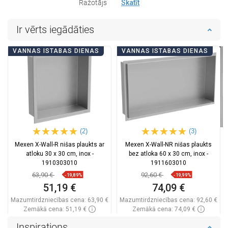
Ražotājs
Skatīt
Ir vērts iegādāties
VANNAS ISTABAS DIENAS
VANNAS ISTABAS DIENAS
(2)
(3)
Mexen X-Wall-R nišas plaukts ar
Mexen X-Wall-NR nišas plaukts
atloku 30 x 30 cm, inox -
bez atloka 60 x 30 cm, inox -
1910303010
1911603010
63,90 €
92,60 €
-19,89%
-19,99%
51,19 €
74,09 €
Mazumtirdzniecības cena:
63,90 €
Mazumtirdzniecības cena:
92,60 €
Zemākā cena: 51,19 €
Zemākā cena: 74,09 €
Pieejamība:
Pieejamās vispirms
Pieejamība:
Pieejamās vispirms
Inspirations