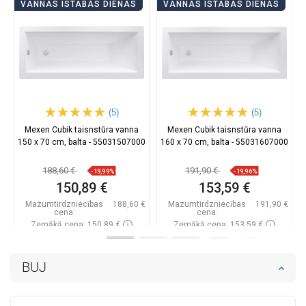
VANNAS ISTABAS DIENAS
VANNAS ISTABAS DIENAS
(5)
(5)
Mexen Cubik taisnstūra vanna
Mexen Cubik taisnstūra vanna
150 x 70 cm, balta - 55031507000
160 x 70 cm, balta - 55031607000
188,60 €
191,90 €
-19,99%
-19,96%
150,89 €
153,59 €
Mazumtirdzniecības
188,60 €
Mazumtirdzniecības
191,90 €
cena:
cena:
Zemākā cena: 150,89 €
Zemākā cena: 153,59 €
Pieejamība:
Pieejamās vispirms
Pieejamība:
Pieejamās vispirms
BUJ
Ielikt grozā
Ielikt grozā
Salīdzināt
favorite_border
Iecienītākie
Salīdzināt
favorite_border
Iecienītākie