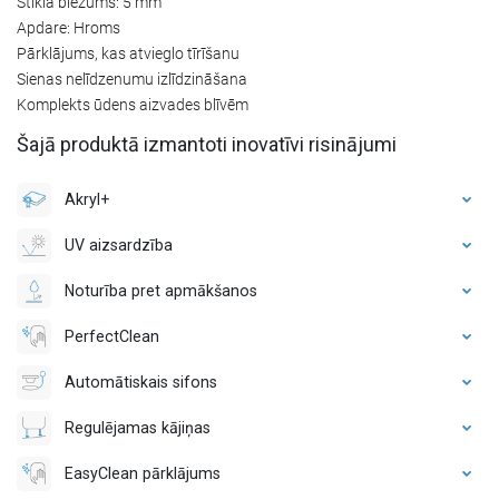
Stikla biezums: 5 mm
Apdare: Hroms
Pārklājums, kas atvieglo tīrīšanu
Sienas nelīdzenumu izlīdzināšana
Komplekts ūdens aizvades blīvēm
Šajā produktā izmantoti inovatīvi risinājumi
Akryl+
UV aizsardzība
Noturība pret apmākšanos
PerfectClean
Automātiskais sifons
Regulējamas kājiņas
EasyClean pārklājums