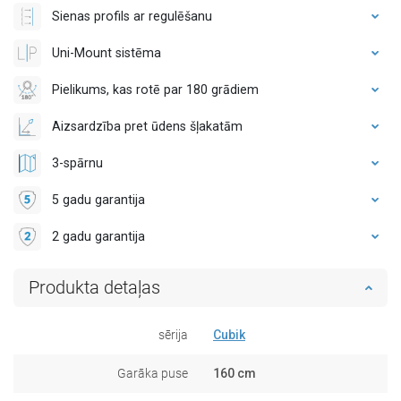
Sienas profils ar regulēšanu
Uni-Mount sistēma
Pielikums, kas rotē par 180 grādiem
Aizsardzība pret ūdens šļakatām
3-spārnu
5 gadu garantija
2 gadu garantija
Produkta detaļas
sērija
Cubik
Garāka puse
160 cm