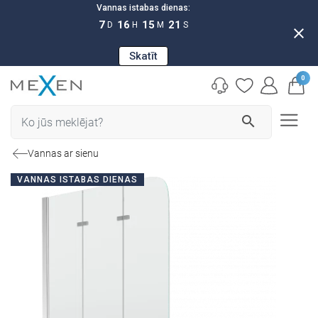
Vannas istabas dienas:
7
16
15
20
D
H
M
S
close
Skatīt
0
search
Vannas ar sienu
VANNAS ISTABAS DIENAS