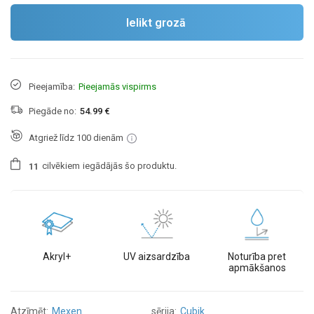
Ielikt grozā
Pieejamība:
Pieejamās vispirms
Piegāde no:
54.99 €
Atgriež līdz 100 dienām
cilvēkiem
iegādājās šo produktu.
1
1
Akryl+
UV aizsardzība
Noturība pret
apmākšanos
Atzīmēt:
Mexen
sērija:
Cubik