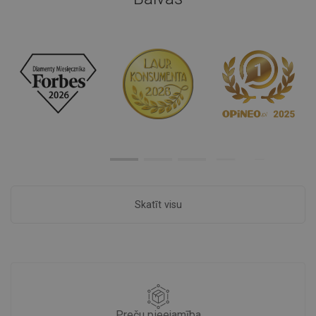
Skatīt visu
Preču pieejamība