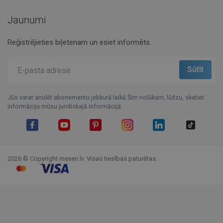
Jaunumi
Reģistrējieties biļetenam un esiet informēts.
Jūs varat anulēt abonementu jebkurā laikā.Šim nolūkam, lūdzu, skatiet
informāciju mūsu juridiskajā informācijā.
Facebook
YouTube
Pinterest
Instagram
LinkedIn
TikTok
2026 © Copyright mexen.lv. Visas tiesības paturētas.