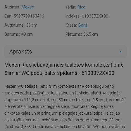
Atzīmēt:
Mexen
sērija:
Rico
Ean:
5907709163416
Indekss:
6103372XX00
Augstums:
36 cm
Krāsa:
Balts
Garums:
48 cm
Platums:
36,5 cm
Apraksts
Mexen Rico iebūvējamais tualetes komplekts Fenix
Slim ar WC podu, balts spīdums - 6103372XX00
Mexen WC stelaža Fenix Slim komplekts ar Rico spīdīgu balto
tualetes podu piedāvā izcilu dizainu un funkcionalitāti. Ar stelaža
augstumu 111,2 cm, platumu 50 cm un biezumu 9,5 cm, tas ir ideāli
piemērots pilnsienu vai reģipša sienu montāžai. Regulējamas
cinkotas kājas un stiprinājumi pielāgojas jebkurai telpai. Islācijas
aizsargāts tvertnes mehānisms un ūdens daudzuma regulēšana
(6/4L vai 4,5/3L) nodrošina vēl lielāku efektivitāti. WC podu sistēma