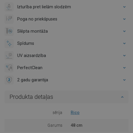
Izturība pret lielām slodzēm
Poga no priekšpuses
Slēpta montāža
Spīdums
UV aizsardzība
PerfectClean
2 gadu garantija
Produkta detaļas
sērija
Rico
Garums
48 cm