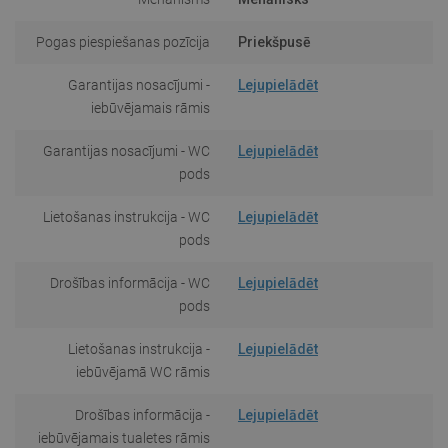
Pogas piespiešanas pozīcija
Priekšpusē
Garantijas nosacījumi -
Lejupielādēt
iebūvējamais rāmis
Garantijas nosacījumi - WC
Lejupielādēt
pods
Lietošanas instrukcija - WC
Lejupielādēt
pods
Drošības informācija - WC
Lejupielādēt
pods
Lietošanas instrukcija -
Lejupielādēt
iebūvējamā WC rāmis
Drošības informācija -
Lejupielādēt
iebūvējamais tualetes rāmis