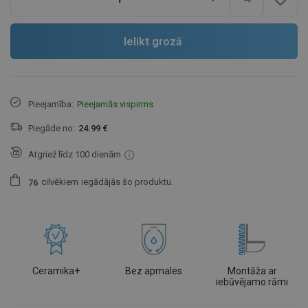
Ielikt grozā
Pieejamība:
Pieejamās vispirms
Piegāde no:
24.99 €
Atgriež līdz 100 dienām
cilvēkiem
iegādājās šo produktu.
7
6
Ceramika+
Bez apmales
Montāža ar
iebūvējamo rāmi