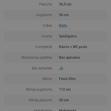
Platums
36,5 cm
Augstums
36 cm
Krāsa
Balts
Virsma
Spīdīgums
Komplektā
Rāmis + WC pods
Skalošanas sistēma
Bez apmales
Bez apkakles
Jā
Rāmis
Fenix Slim
Rāmja augstums
112 cm
Rāmja platums
50 cm
Mehānisms
Mehānisks