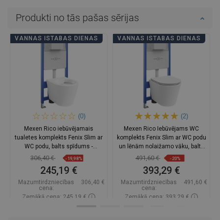
Produkti no tās pašas sērijas
VANNAS ISTABAS DIENAS
VANNAS ISTABAS DIENAS
(0)
(2)
Mexen Rico iebūvējamais
Mexen Rico Iebūvējams WC
tualetes komplekts Fenix Slim ar
komplekts Fenix Slim ar WC podu
WC podu, balts spīdums -
un lēnām nolaižamo vāku, balts
6103372XX00
matēts - 61030724001
306,40 €
491,60 €
-19,98%
-20%
245,19 €
393,29 €
Mazumtirdzniecības
306,40 €
Mazumtirdzniecības
491,60 €
cena:
cena:
Zemākā cena: 245,19 €
Zemākā cena: 393,29 €
Pieejamība:
Pieejamās vispirms
Pieejamība:
Pieejamās vispirms