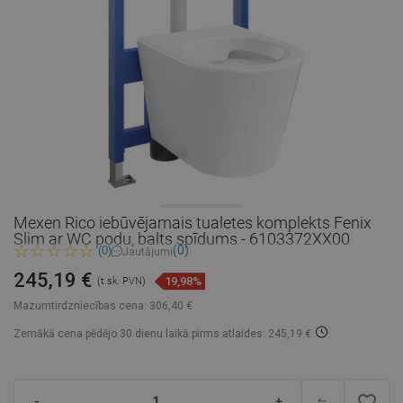
Mexen Rico iebūvējamais tualetes komplekts Fenix
Slim ar WC podu, balts spīdums - 6103372XX00
(0)
(0)
Jautājumi
245,19 €
19,98%
(t.sk. PVN)
Mazumtirdzniecības cena:
306,40 €
Zemākā cena pēdējo 30 dienu laikā
pirms atlaides: 245,19 €
favorite_border
-
+