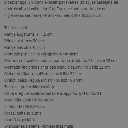
ir bezrantīga, un komplektā ietilpst skaņas izolācijas paklājiņš, lai
nodrošinātu klusāku darbību. Tualetes pods izgatavots no
higiēniskas sanitārās keramikas, mērot 48x36,5x36 cm.
Tehniskie dati:
Rāmja augstums: 111,2 cm
Rāmja platums: 50 cm
Rāmja biezums: 9,5 cm
Montāža pilnā sienā vai ģipškartona sienā
Piekaramo tualetes podu ar caurumu attālumu 18 cm vai 23 cm
Montāža virs grīdas ar grīdas slāņu biezumu no 0 līdz 22 cm
Cinkotas kājas, regulējamas no 0 līdz 22 cm
Cinkoti balsti, regulējami no 135 līdz 190 mm
Tverts ar pret miklas izolāciju
Iespēja regulēt skalošanas ūdens apjomu: 6/4 L, 4,5/3 L
Materiāls: sanitāra keramika
Izmērs: 48x36,5x36 cm
Krāsa: balts spīdums
Montāža: piekārta
Skalošanas sistēma: Rimless (bez mala)