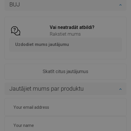
BUJ
Ielikt grozā
Ielikt grozā
Salīdzināt
favorite_border
Iecienītākie
Salīdzināt
favorite_border
Iecienītākie
Vai neatradāt atbildi?
Rakstiet mums
Uzdodiet mums jautājumu
Skatīt citus jautājumus
Jautājiet mums par produktu