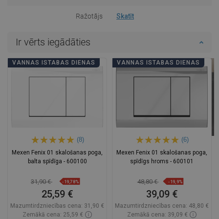
Ražotājs
Skatīt
Ir vērts iegādāties
VANNAS ISTABAS DIENAS
VANNAS ISTABAS DIENAS
(8)
(6)
Mexen Fenix 01 skalošanas poga,
Mexen Fenix 01 skalošanas poga,
balta spīdīga - 600100
spīdīgs hroms - 600101
31,90 €
48,80 €
-19,78%
-19,9%
25,59 €
39,09 €
Mazumtirdzniecības cena:
31,90 €
Mazumtirdzniecības cena:
48,80 €
Zemākā cena: 25,59 €
Zemākā cena: 39,09 €