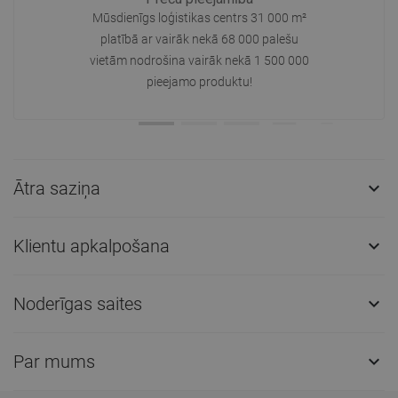
Mūsdienīgs loģistikas centrs 31 000 m²
platībā ar vairāk nekā 68 000 palešu
vietām nodrošina vairāk nekā 1 500 000
pieejamo produktu!
Ātra saziņa

Klientu apkalpošana

Noderīgas saites

Par mums
