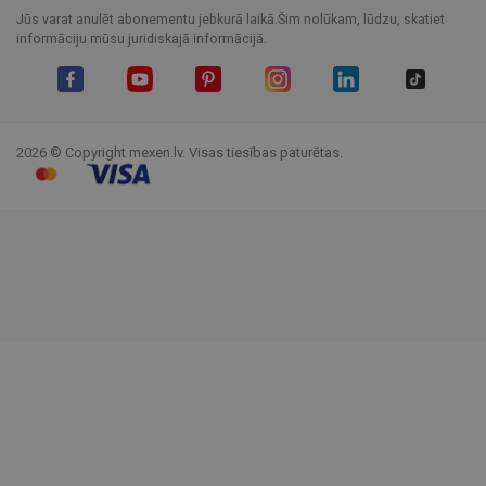
Jūs varat anulēt abonementu jebkurā laikā.Šim nolūkam, lūdzu, skatiet
informāciju mūsu juridiskajā informācijā.
Facebook
YouTube
Pinterest
Instagram
LinkedIn
TikTok
2026 © Copyright mexen.lv. Visas tiesības paturētas.