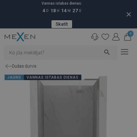
Vannas istabas dienas:
4
18
14
26
D
H
M
S
close
Skatīt
0
search
Dušas durvis
JAUNS
VANNAS ISTABAS DIENAS