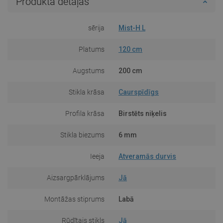
Produkta detaļas
sērija
Mist-H L
Platums
120 cm
Augstums
200 cm
Stikla krāsa
Caurspīdīgs
Profila krāsa
Birstēts niķelis
Stikla biezums
6 mm
Ieeja
Atveramās durvis
Aizsargpārklājums
Jā
Montāžas stiprums
Labā
Rūdītais stikls
Jā