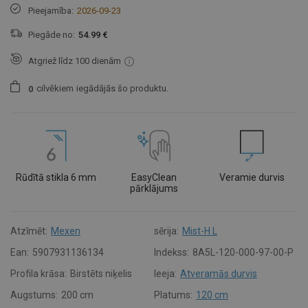
Pieejamība:
2026-09-23
Piegāde no:
54.99 €
Atgriež līdz 100 dienām
cilvēkiem
iegādājās šo produktu.
0
Rūdītā stikla 6 mm
EasyClean
Veramie durvis
pārklājums
Atzīmēt:
Mexen
sērija:
Mist-H L
Ean:
5907931136134
Indekss:
8A5L-120-000-97-00-P
Profila krāsa:
Birstēts niķelis
Ieeja:
Atveramās durvis
Augstums:
200 cm
Platums:
120 cm