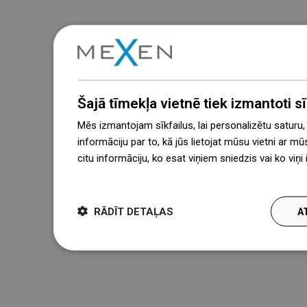
Šajā tīmekļa vietnē tiek izmantoti sīk
Mēs izmantojam sīkfailus, lai personalizētu saturu
informāciju par to, kā jūs lietojat mūsu vietni ar mū
citu informāciju, ko esat viņiem sniedzis vai ko viņ
więcej
RĀDĪT DETAĻAS
A