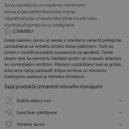
Durvju pacelšanas un nolaišanas mehānisms
Misiņa eņģes pielīdzinātas stikla virsmai
Magnētiskā josla un elastomēra blīves novada ūdeni
Alumīnija blīvgumija durvju noslēgšanai
UZMANĪBU!
Dušas kabīnes, durvis un sienas ir standarta variantā pielāgotas
uzstādīšanai uz noteiktu izmēru dušas paliktņiem. Tieši šie
izmēri ir norādīti produkta nosaukumā vai aprakstā. Tomēr
jāņem vērā, ka elementu faktiskie izmēri var nedaudz atšķirties
no nominālajām vērtībām. Plānojot uzstādīšanu tieši uz grīdas,
ieteicams rūpīgi pārbaudīt ārējos izmērus un elementu
izvietojumu saskaņā ar tehnisko zīmējumu.
Šajā produktā izmantoti inovatīvi risinājumi
Rūdītā stikla 6 mm
EasyClean pārklājums
Veramie durvis