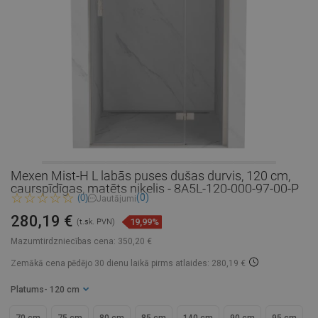
Mexen Mist-H L labās puses dušas durvis, 120 cm,
caurspīdīgas, matēts niķelis - 8A5L-120-000-97-00-P
(0)
(0)
Jautājumi
280,19 €
19,99%
(t.sk. PVN)
Mazumtirdzniecības cena:
350,20 €
Zemākā cena pēdējo 30 dienu laikā
pirms atlaides: 280,19 €
Platums
- 120 cm