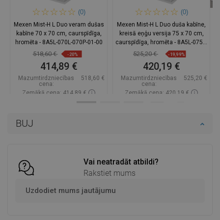
(0)
(0)
Mexen Mist-H L Duo veram dušas
Mexen Mist-H L Duo duša kabīne,
kabīne 70 x 70 cm, caurspīdīga,
kreisā eņģu versija 75 x 70 cm,
hromēta - 8A5L-070L-070P-01-00
caurspīdīga, hromēta - 8A5L-075L-
070P-01-00
518,60 €
525,20 €
-20%
-19,99%
414,89 €
420,19 €
Mazumtirdzniecības
518,60 €
Mazumtirdzniecības
525,20 €
cena:
cena:
Zemākā cena: 414,89 €
Zemākā cena: 420,19 €
Pieejamība:
Pieejamās vispirms
Pieejamība:
Pieejamās vispirms
BUJ
Ielikt grozā
Ielikt grozā
Salīdzināt
favorite_border
Iecienītākie
Salīdzināt
favorite_border
Iecienītākie
Vai neatradāt atbildi?
Rakstiet mums
Uzdodiet mums jautājumu