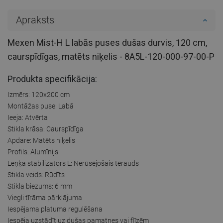
Apraksts
Mexen Mist-H L labās puses dušas durvis, 120 cm,
caurspīdīgas, matēts niķelis - 8A5L-120-000-97-00-P
Produkta specifikācija:
Izmērs: 120x200 cm
Montāžas puse: Labā
Ieeja: Atvērta
Stikla krāsa: Caurspīdīga
Apdare: Matēts niķelis
Profils: Alumīnijs
Leņķa stabilizators L: Nerūsējošais tērauds
Stikla veids: Rūdīts
Stikla biezums: 6 mm
Viegli tīrāma pārklājuma
Iespējama platuma regulēšana
Iespēja uzstādīt uz dušas pamatnes vai flīzēm