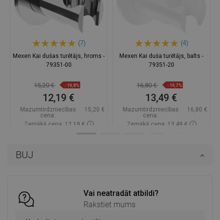
(7)
(4)
Mexen Kai dušas turētājs, hroms -
Mexen Kai duša turētājs, balts -
79351-00
79351-20
15,20 €
16,80 €
-19,8%
-19,7%
12,19 €
13,49 €
Mazumtirdzniecības
15,20 €
Mazumtirdzniecības
16,80 €
cena:
cena:
Zemākā cena: 12,19 €
Zemākā cena: 13,49 €
Pieejamība:
Pieejamās vispirms
Pieejamība:
Pieejamās vispirms
BUJ
Ielikt grozā
Ielikt grozā
Salīdzināt
favorite_border
Iecienītākie
Salīdzināt
favorite_border
Iecienītākie
Vai neatradāt atbildi?
Rakstiet mums