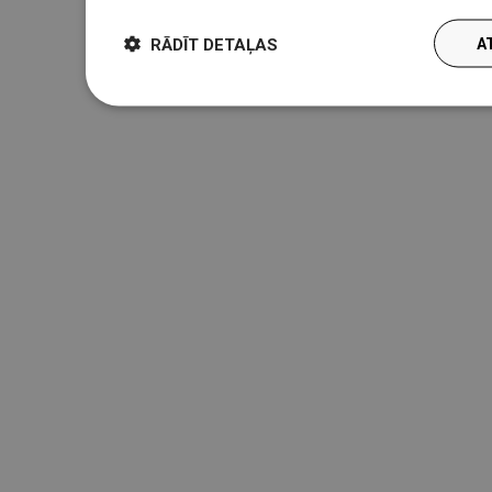
RĀDĪT DETAĻAS
A