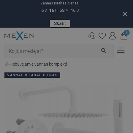
Vannas istabas dienas:
6
16
58
45
D
H
M
S
close
Skatīt
0
search
Iebūvējamie vannas komplekti
VANNAS ISTABAS DIENAS