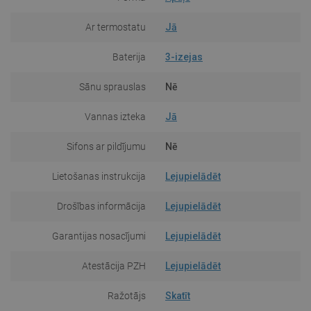
Ar termostatu
Jā
Baterija
3-izejas
Sānu sprauslas
Nē
Vannas izteka
Jā
Sifons ar pildījumu
Nē
Lietošanas instrukcija
Lejupielādēt
Drošības informācija
Lejupielādēt
Garantijas nosacījumi
Lejupielādēt
Atestācija PZH
Lejupielādēt
Ražotājs
Skatīt