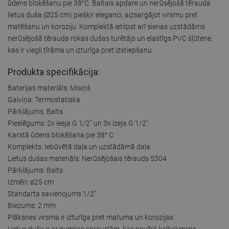
ūdens bloķēšanu pie 38°C. Baltais apdare un nerūsējošā tērauda
lietus duša (Ø25 cm) piešķir eleganci, aizsargājot virsmu pret
matēšanu un koroziju. Komplektā ietilpst arī sienas uzstādāms
nerūsējošā tērauda rokas dušas turētājs un elastīgs PVC šļūtene,
kas ir viegli tīrāma un izturīga pret izstiepšanu.
Produkta specifikācija:
Baterijas materiāls: Misiņš
Galviņa: Termostatiska
Pārklājums: Balts
Pieslēgums: 2x ieeja G 1/2" un 3x izeja G 1/2"
Karstā ūdens bloķēšana pie 38° C
Komplekts: Iebūvētā daļa un uzstādāmā daļa
Lietus dušas materiāls: Nerūsējošais tērauds S304
Pārklājums: Balts
Izmēri: ø25 cm
Standarta savienojums 1/2"
Biezums: 2 mm
Plāksnes virsma ir izturīga pret matuma un korozijas
Lietus duša ir ar gumijas sprauslām, kas novērš kaļķakmens