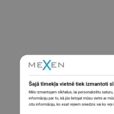
Šajā tīmekļa vietnē tiek izmantoti sīk
Mēs izmantojam sīkfailus, lai personalizētu saturu
informāciju par to, kā jūs lietojat mūsu vietni ar mū
citu informāciju, ko esat viņiem sniedzis vai ko viņ
więcej