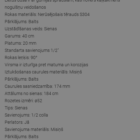
nogulšņu veidošanos
Rokas materiāls: Nerūsējošais tērauds S304
Pārklājums: Balts
Uzstādīšanas veids: Sienas
Garums: 40 cm
Platums: 20 mm
Standarta savienojums 1/2"
Rokas leņķis: 90°
Virsma ir izturīga pret matuma un korozijas
Iztukšošanas caurules materiāls: Misiņš
Pārklājums: Balts
Caurules sasniedzamība: 174 mm
Attālums no sienas: 184 cm
Rozetes izmēri: ø52
Tips: Sienas
Savienojums: 1/2 colla
Perlators: Jā
Savienojuma materiāls: Misiņš
Pārklājums: Balts