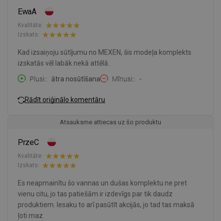
EwaA
Kvalitāte:
Izskats:
Kad izsaiņoju sūtījumu no MEXEN, šis modeļa komplekts
izskatās vēl labāk nekā attēlā.
Plusi:
ātra nosūtīšana
Mīnusi:
-
Rādīt oriģinālo komentāru
Atsauksme attiecas uz šo produktu
PrzeC
Kvalitāte:
Izskats:
Es neapmainītu šo vannas un dušas komplektu ne pret
vienu citu, jo tas patiešām ir izdevīgs par tik daudz
produktiem. Iesaku to arī pasūtīt akcijās, jo tad tas maksā
ļoti maz.