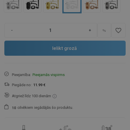
favorite_border
-
+
Ielikt grozā
Pieejamība:
Pieejamās vispirms
Piegāde no:
11.99 €
Atgriež līdz 100 dienām
cilvēkiem
iegādājās šo produktu.
1
0