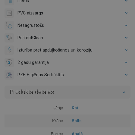
Lietus
PVC aizsargs
Nesagrūstošs
PerfectClean
Izturība pret apduļķošanos un koroziju
2 gadu garantija
PZH Higiēnas Sertifikāts
Produkta detaļas
sērija
Kai
Krāsa
Balts
Forma
Apaļš