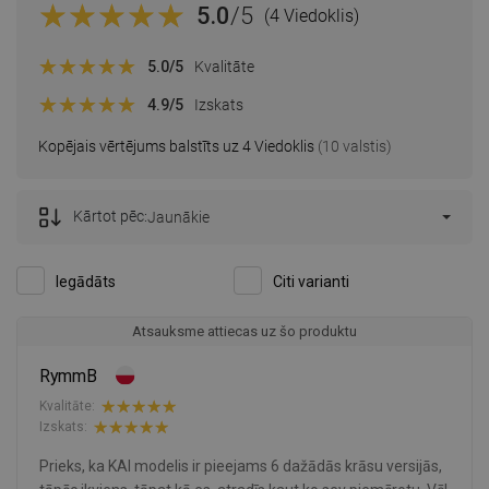
5.0
/5
(4 Viedoklis)
5.0
/5
Kvalitāte
4.9
/5
Izskats
Kopējais vērtējums balstīts uz 4 Viedoklis
(10 valstis)
Kārtot pēc:
Jaunākie
Iegādāts
Citi varianti
Atsauksme attiecas uz šo produktu
RymmB
Kvalitāte:
Izskats:
Prieks, ka KAI modelis ir pieejams 6 dažādās krāsu versijās,