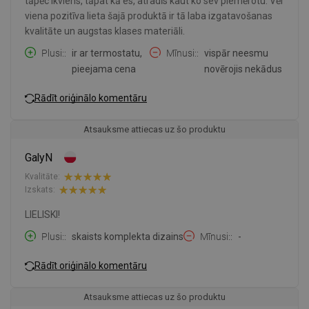
tāpēc ikviens, tāpat kā es, atradīs kaut ko sev piemērotu. Vēl
viena pozitīva lieta šajā produktā ir tā laba izgatavošanas
kvalitāte un augstas klases materiāli.
Plusi:
ir ar termostatu,
Mīnusi:
vispār neesmu
pieejama cena
novērojis nekādus
Rādīt oriģinālo komentāru
Atsauksme attiecas uz šo produktu
GalyN
Kvalitāte:
Izskats:
LIELISKI!
Plusi:
skaists komplekta dizains
Mīnusi:
-
Rādīt oriģinālo komentāru
Atsauksme attiecas uz šo produktu