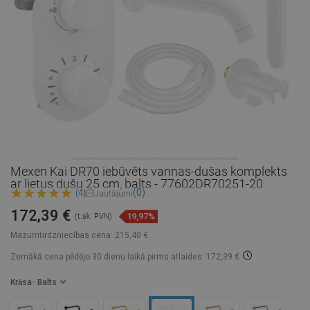
Mexen Kai DR70 iebūvēts vannas-dušas komplekts
ar lietus dušu 25 cm, balts - 77602DR70251-20
(0)
(4)
Jautājumi
172,39 €
19,97%
(t.sk. PVN)
Mazumtirdzniecības cena:
215,40 €
Zemākā cena pēdējo 30 dienu laikā
pirms atlaides: 172,39 €
Krāsa
- Balts