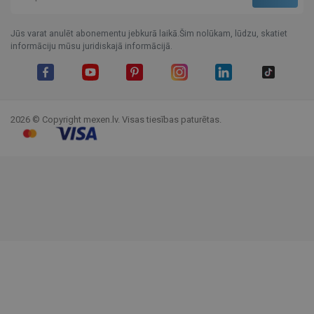
Jūs varat anulēt abonementu jebkurā laikā.Šim nolūkam, lūdzu, skatiet
informāciju mūsu juridiskajā informācijā.
Facebook
YouTube
Pinterest
Instagram
LinkedIn
TikTok
2026 © Copyright mexen.lv. Visas tiesības paturētas.