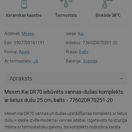
Keramikas kasetne
Termostats
Blokāde 38°C
Atzīmēt:
Mexen
sērija:
Kai
Ean:
5907709161191
Indekss:
77602DR70251-20
Forma:
Apaļš
Krāsa:
Balts
Ar termostatu:
Jā
Baterija:
3-izejas
Apraksts
Mexen Kai DR70 iebūvēts vannas-dušas komplekts
ar lietus dušu 25 cm, balts - 77602DR70251-20
Mexen Kai DR70 vannas un dušas uzstādīšanas komplekts ar lietus
dušu ir ideāla izvēle modernai vannas istabai. Izgatavots no izturīga
misiņa ar termostatisku galviņu, šis komplekts nodrošina karsta