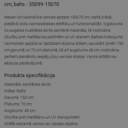
cm, balts - 55099-15070
Mexen Uni taisnstūra vannas apdare 150x70 cm, baltā krāsā,
piedāvā izcilu vannasistabas estētiku un funkcionalitāti. Izgatavota
no augstas kvalitātes akrila sanitārā materiāla, tā nodrošina
izturību pret matēšanas pazīmēm un UV stariem. Baltais krāsojums
harmoniski saplūst ar dažādiem dizaina stiliem, savukārt izmēri 150
cm garumā un 70 cm platumā, kā arī augstums 48 cm, nodrošina
perfekti piemērotu iespēju jūsu vannas istabai. Vanna attēlā nav
iekļauta piedāvājumā.
Produkta specifikācija:
Materiāls: sanitārais akrils
Krāsa: Balts
Garums: 150 cm
Platums: 70 cm
Augstums: 48 cm
Izturība pret matēšanu un UV starojumiem
Attēlā redzamā vanna nav izsoles objekts.