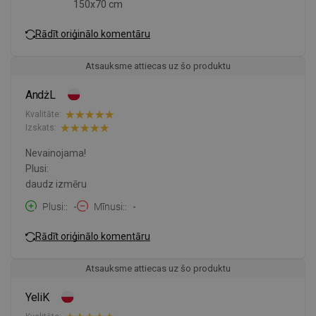
150x70 cm
Rādīt oriģinālo komentāru
Atsauksme attiecas uz šo produktu
AndżL
Kvalitāte:
Izskats:
Nevainojama!
Plusi:
daudz izmēru
Plusi:
-
Mīnusi:
-
Rādīt oriģinālo komentāru
Atsauksme attiecas uz šo produktu
YeliK