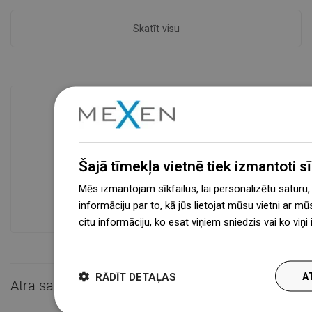
Skatīt visu
Preču pieejamība
Mūsdienīgs loģistikas centrs 31 000 m²
Šajā tīmekļa vietnē tiek izmantoti sīk
platībā ar vairāk nekā 68 000 palešu
vietām nodrošina vairāk nekā 1 500 000
Mēs izmantojam sīkfailus, lai personalizētu saturu
pieejamo produktu!
informāciju par to, kā jūs lietojat mūsu vietni ar mū
citu informāciju, ko esat viņiem sniedzis vai ko viņ
więcej
RĀDĪT DETAĻAS
A
Ātra saziņa
