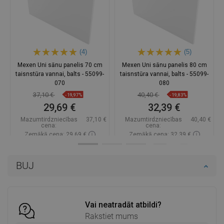
(4)
(5)
Mexen Uni sānu panelis 70 cm
Mexen Uni sānu panelis 80 cm
taisnstūra vannai, balts - 55099-
taisnstūra vannai, balts - 55099-
070
080
37,10 €
40,40 €
-19,97%
-19,83%
29,69 €
32,39 €
Mazumtirdzniecības
37,10 €
Mazumtirdzniecības
40,40 €
cena:
cena:
Zemākā cena: 29,69 €
Zemākā cena: 32,39 €
Pieejamība:
Pieejamās vispirms
Pieejamība:
Pieejamās vispirms
BUJ
Ielikt grozā
Ielikt grozā
Salīdzināt
favorite_border
Iecienītākie
Salīdzināt
favorite_border
Iecienītākie
Vai neatradāt atbildi?
Rakstiet mums