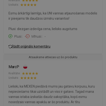
Kvalitāte:
Izskats:
Esmu ārkārtīgi laimīgs, ka UNI vannas atjaunošanas modelis
ir pieejams tik daudzos izmēru variantos!
Plusi: diezgan izdevīga cena, lielisks augstums
Plusi:
-
Mīnusi:
-
Rādīt oriģinālo komentāru
Atsauksme attiecas uz šo produktu
MarcP
Kvalitāte:
Izskats:
Lieliski, ka MEXEN piedāvā mums jau gatavu korpusu, kuru
nepieciešams tikai uzstādīt un viss ir gatavs. Tagad mana
vannas istaba izskatās daudz sakoptāka, kopš esmu
nosedzais vannas apakšu ar šo produktu. Ar tīru