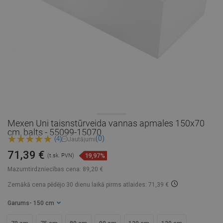
Mexen Uni taisnstūrveida vannas apmales 150x70
cm, balts - 55099-15070
(0)
(4)
Jautājumi
71,39 €
19,97%
(t.sk. PVN)
Mazumtirdzniecības cena:
89,20 €
Zemākā cena pēdējo 30 dienu laikā
pirms atlaides: 71,39 €
Garums
- 150 cm