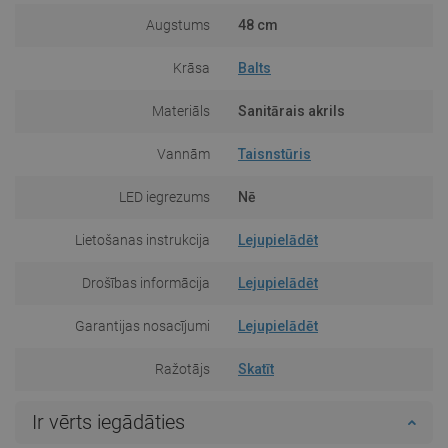
Augstums
48 cm
Krāsa
Balts
Materiāls
Sanitārais akrils
Vannām
Taisnstūris
LED iegrezums
Nē
Lietošanas instrukcija
Lejupielādēt
Drošības informācija
Lejupielādēt
Garantijas nosacījumi
Lejupielādēt
Ražotājs
Skatīt
Ir vērts iegādāties