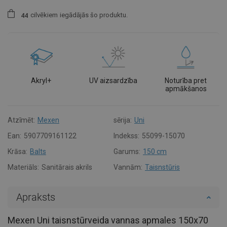
cilvēkiem
iegādājās šo produktu.
4
4
Akryl+
UV aizsardzība
Noturība pret
apmākšanos
Atzīmēt:
Mexen
sērija:
Uni
Ean:
5907709161122
Indekss:
55099-15070
Krāsa:
Balts
Garums:
150 cm
Materiāls:
Sanitārais akrils
Vannām:
Taisnstūris
Apraksts
Mexen Uni taisnstūrveida vannas apmales 150x70