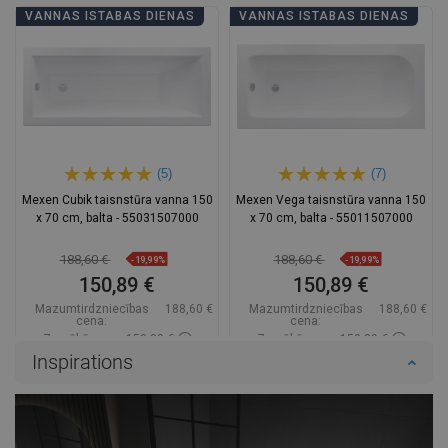
VANNAS ISTABAS DIENAS
VANNAS ISTABAS DIENAS
(5)
(7)
Mexen Cubik taisnstūra vanna 150
Mexen Vega taisnstūra vanna 150
x 70 cm, balta - 55031507000
x 70 cm, balta - 55011507000
188,60 €
188,60 €
-19,99%
-19,99%
150,89 €
150,89 €
Mazumtirdzniecības
188,60 €
Mazumtirdzniecības
188,60 €
cena:
cena:
Zemākā cena: 150,89 €
Zemākā cena: 150,89 €
Inspirations
Pieejamība:
Pieejamās vispirms
Pieejamība:
Pieejamās vispirms
Ielikt grozā
Ielikt grozā
Salīdzināt
favorite_border
Iecienītākie
Salīdzināt
favorite_border
Iecienītākie