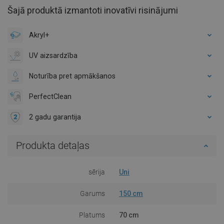
Šajā produktā izmantoti inovatīvi risinājumi
Akryl+
UV aizsardzība
Noturība pret apmākšanos
PerfectClean
2 gadu garantija
Produkta detaļas
sērija
Uni
Garums
150 cm
Platums
70 cm