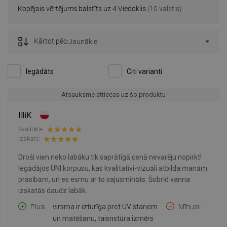
Kopējais vērtējums balstīts uz 4 Viedoklis
(10 valstis)
Kārtot pēc:
Jaunākie
Iegādāts
Citi varianti
Atsauksme attiecas uz šo produktu
IlliK
Kvalitāte:
Izskats:
Droši vien neko labāku tik saprātīgā cenā nevarēju nopirkt!
Iegādājos UNI korpusu, kas kvalitatīvi-vizuāli atbilda manām
prasībām, un es esmu ar to sajūsmināts. Šobrīd vanna
izskatās daudz labāk.
Plusi:
virsma ir izturīga pret UV stariem
Mīnusi:
-
un matēšanu, taisnstūra izmērs