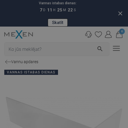
Vannas istabas dienas:
7
11
25
21
D
H
M
S
close
Skatīt
0
search
Vannu apdares
VANNAS ISTABAS DIENAS