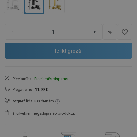
favorite_border
-
+
Ielikt grozā
Pieejamība:
Pieejamās vispirms
Piegāde no:
11.99 €
Atgriež līdz 100 dienām
cilvēkiem
iegādājās šo produktu.
1