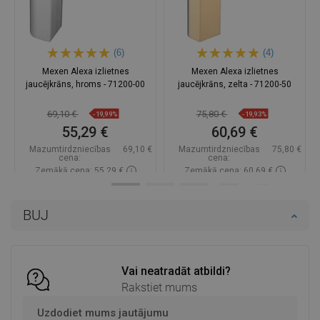
(6)
(4)
Mexen Alexa izlietnes
Mexen Alexa izlietnes
jaucējkrāns, hroms - 71200-00
jaucējkrāns, zelta - 71200-50
69,10 €
75,80 €
-19,99%
-19,93%
55,29 €
60,69 €
Mazumtirdzniecības
69,10 €
Mazumtirdzniecības
75,80 €
cena:
cena:
Zemākā cena: 55,29 €
Zemākā cena: 60,69 €
Pieejamība:
Pieejamās vispirms
Pieejamība:
Pieejamās vispirms
BUJ
Ielikt grozā
Ielikt grozā
Salīdzināt
favorite_border
Iecienītākie
Salīdzināt
favorite_border
Iecienītākie
Vai neatradāt atbildi?
Rakstiet mums
Uzdodiet mums jautājumu