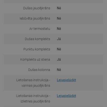
Dušas jaucējkrāns
Nē
Iebūvēta jaucējkrāns
Nē
Ar termostatu
Nē
Dušas komplekts
Jā
Punktu komplekts
Nē
Komplekts uz stieņa
Jā
Dušas kolonna
Nē
Lietošanas instrukcija -
Lejupielādēt
vannas jaucējkrāns
Lietošanas instrukcija -
Lejupielādēt
izlietnes jaucējkrāns