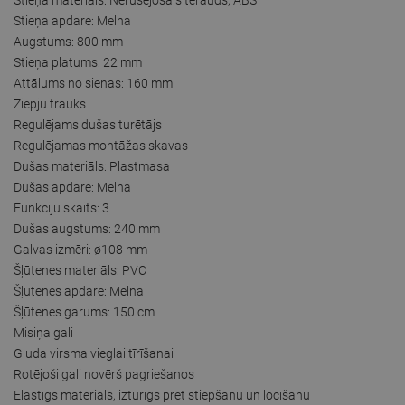
Stieņa apdare: Melna
Augstums: 800 mm
Stieņa platums: 22 mm
Attālums no sienas: 160 mm
Ziepju trauks
Regulējams dušas turētājs
Regulējamas montāžas skavas
Dušas materiāls: Plastmasa
Dušas apdare: Melna
Funkciju skaits: 3
Dušas augstums: 240 mm
Galvas izmēri: ø108 mm
Šļūtenes materiāls: PVC
Šļūtenes apdare: Melna
Šļūtenes garums: 150 cm
Misiņa gali
Gluda virsma vieglai tīrīšanai
Rotējoši gali novērš pagriešanos
Elastīgs materiāls, izturīgs pret stiepšanu un locīšanu