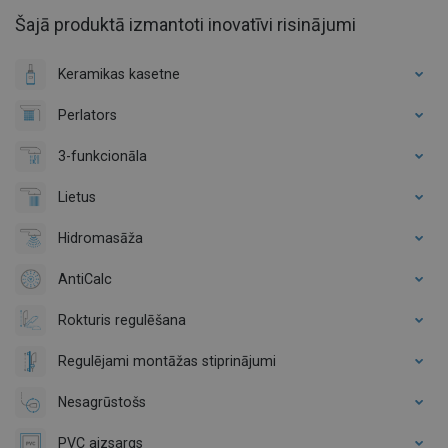
Šajā produktā izmantoti inovatīvi risinājumi
Keramikas kasetne
Perlators
3-funkcionāla
Lietus
Hidromasāža
AntiCalc
Rokturis regulēšana
Regulējami montāžas stiprinājumi
Nesagrūstošs
PVC aizsargs