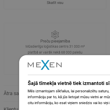
Skatīt visu
Preču pieejamība
Mūsdienīgs loģistikas centrs 31 000 m²
platībā ar vairāk nekā 68 000 palešu
vietām nodrošina vairāk nekā 1 500 000
pieejamo produktu!
Šajā tīmekļa vietnē tiek izmantoti sīk
Mēs izmantojam sīkfailus, lai personalizētu saturu
Ātra saziņa

informāciju par to, kā jūs lietojat mūsu vietni ar mū
citu informāciju, ko esat viņiem sniedzis vai ko viņ
więcej
Klientu apkalpošana
