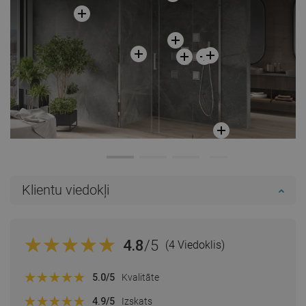
Klientu viedokļi
4.8
/5
(4 Viedoklis)
5.0
/5
Kvalitāte
4.9
/5
Izskats