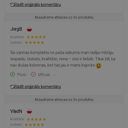
Rādīt oriģinālo komentāru
Atsauksme attiecas uz šo produktu
JorgB
Kvalitāte:
Izskats:
Šis vannas komplekts no paša sākuma man radīja milzīgu
iespaidu. Izskats, kvalitāte, cena – viss ir lieliski. Tikai žēl, ka
nav dušas kolonnas, bet tas jau ir mans kaprīze
Plusi:
-
Mīnusi:
-
Rādīt oriģinālo komentāru
Atsauksme attiecas uz šo produktu
VladN
Kvalitāte:
Izskats: