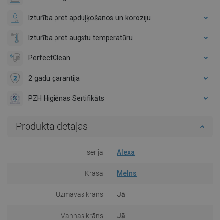
Izturība pret apduļķošanos un koroziju
Izturība pret augstu temperatūru
PerfectClean
2 gadu garantija
PZH Higiēnas Sertifikāts
Produkta detaļas
sērija
Alexa
Krāsa
Melns
Uzmavas krāns
Jā
Vannas krāns
Jā