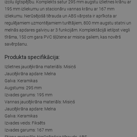
izcilu ilgtspējību. Komplekts satur 295 mm augstu izlietnes krānu ar
195 mm izliekumu un stacionāru vannas krānu ar 167 mm
izliekumu. Nerūsējošā tērauda un ABS vārpsta ir aprīkota ar
regulējamiem uzmontējamiem turētājiem, 800 mm augstu statni un
melnās apdares galviņu ar 3 funkcijām. Komplektācijā ietilpst viegli
tīrāma, 150 cm gara PVC šļūtene ar misiņa galiem, kas novērš
savērpšanu.
Produkta specifikācija:
Izlietnes jaucējkrāna materiāls: Misiņš
Jaucējkrāna apdare: Melna
Galva: Keramikas
Augstums: 295 mm
Izvades garums: 195 mm
Vannas jaucējkrāna materiāls: Misiņš
Jaucējkrāna apdare: Melna
Galva: Keramikas
Izvades veids: Fiksēts
Izvades garums: 167 mm
Stieņa materiāls: Nerūsējošais tērauds, ABS