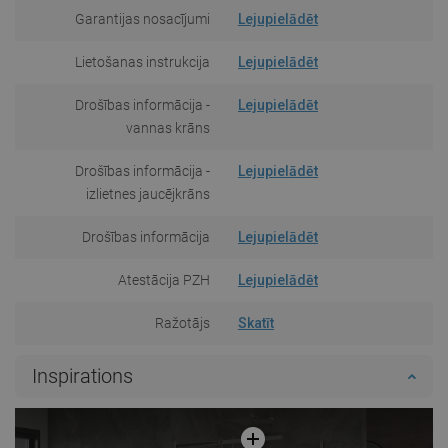
Garantijas nosacījumi
Lejupielādēt
Lietošanas instrukcija
Lejupielādēt
Drošības informācija -
Lejupielādēt
vannas krāns
Drošības informācija -
Lejupielādēt
izlietnes jaucējkrāns
Drošības informācija
Lejupielādēt
Atestācija PZH
Lejupielādēt
Ražotājs
Skatīt
Inspirations