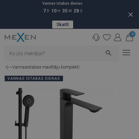
Vannas istabas dienas:
7
10
35
27
D
H
M
S
close
Skatīt
0
search
Vannasistabas maisītāju komplekti
VANNAS ISTABAS DIENAS