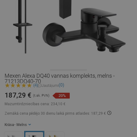
Mexen Alexa DQ40 vannas komplekts, melns -
71213DQ40-70
(0)
(4)
Jautājumi
187,29 €
20%
(t.sk. PVN)
Mazumtirdzniecības cena:
234,10 €
Zemākā cena pēdējo 30 dienu laikā
pirms atlaides: 187,29 €
Krāsa
- Melns