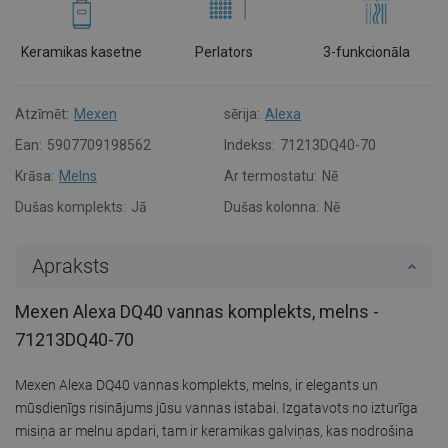
Keramikas kasetne
Perlators
3-funkcionāla
Atzīmēt:
Mexen
sērija:
Alexa
Ean:
5907709198562
Indekss:
71213DQ40-70
Krāsa:
Melns
Ar termostatu:
Nē
Dušas komplekts:
Jā
Dušas kolonna:
Nē
Apraksts
Mexen Alexa DQ40 vannas komplekts, melns -
71213DQ40-70
Mexen Alexa DQ40 vannas komplekts, melns, ir elegants un
mūsdienīgs risinājums jūsu vannas istabai. Izgatavots no izturīga
misiņa ar melnu apdari, tam ir keramikas galviņas, kas nodrošina