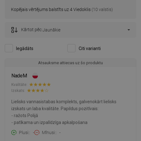
Kopējais vērtējums balstīts uz 4 Viedoklis
(10 valstis)
Kārtot pēc:
Jaunākie
Iegādāts
Citi varianti
Atsauksme attiecas uz šo produktu
NadeM
Kvalitāte:
Izskats:
Lielisks vannasistabas komplekts, galvenokārt lielisks
izskats un laba kvalitāte. Papildus pozitīvais:
- ražots Polijā
- patīkama un izpalīdzīga apkalpošana
Plusi:
-
Mīnusi:
-