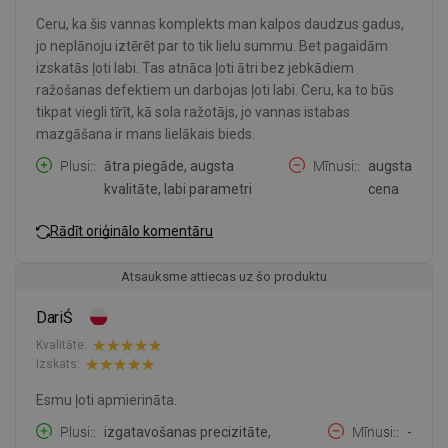
Ceru, ka šis vannas komplekts man kalpos daudzus gadus,
jo neplānoju iztērēt par to tik lielu summu. Bet pagaidām
izskatās ļoti labi. Tas atnāca ļoti ātri bez jebkādiem
ražošanas defektiem un darbojas ļoti labi. Ceru, ka to būs
tikpat viegli tīrīt, kā sola ražotājs, jo vannas istabas
mazgāšana ir mans lielākais bieds.
Plusi:
ātra piegāde, augsta
Mīnusi:
augsta
kvalitāte, labi parametri
cena
Rādīt oriģinālo komentāru
Atsauksme attiecas uz šo produktu
DariŚ
Kvalitāte:
Izskats:
Esmu ļoti apmierināta.
Plusi:
izgatavošanas precizitāte,
Mīnusi:
-