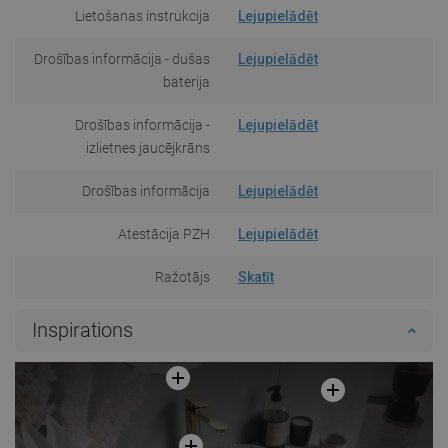
Lietošanas instrukcija
Lejupielādēt
Drošības informācija - dušas
Lejupielādēt
baterija
Drošības informācija -
Lejupielādēt
izlietnes jaucējkrāns
Drošības informācija
Lejupielādēt
Atestācija PZH
Lejupielādēt
Ražotājs
Skatīt
Inspirations