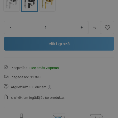
favorite_border
-
+
Ielikt grozā
Pieejamība:
Pieejamās vispirms
Piegāde no:
11.99 €
Atgriež līdz 100 dienām
cilvēkiem
iegādājās šo produktu.
5