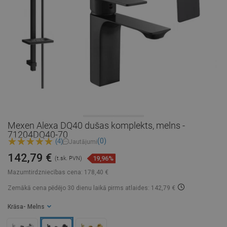
Mexen Alexa DQ40 dušas komplekts, melns -
71204DQ40-70
(0)
(4)
Jautājumi
142,79 €
19,96%
(t.sk. PVN)
Mazumtirdzniecības cena:
178,40 €
Zemākā cena pēdējo 30 dienu laikā
pirms atlaides: 142,79 €
Krāsa
- Melns