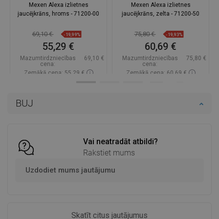
Mexen Alexa izlietnes
Mexen Alexa izlietnes
jaucējkrāns, hroms - 71200-00
jaucējkrāns, zelta - 71200-50
69,10 €
75,80 €
-19,99%
-19,93%
55,29 €
60,69 €
Mazumtirdzniecības
69,10 €
Mazumtirdzniecības
75,80 €
cena:
cena:
Zemākā cena: 55,29 €
Zemākā cena: 60,69 €
Pieejamība:
Pieejamās vispirms
Pieejamība:
Pieejamās vispirms
BUJ
Ielikt grozā
Ielikt grozā
Salīdzināt
favorite_border
Iecienītākie
Salīdzināt
favorite_border
Iecienītākie
Vai neatradāt atbildi?
Rakstiet mums
Uzdodiet mums jautājumu
Skatīt citus jautājumus