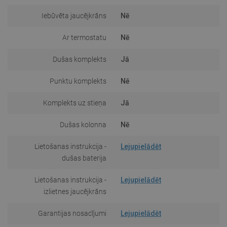
Iebūvēta jaucējkrāns
Nē
Ar termostatu
Nē
Dušas komplekts
Jā
Punktu komplekts
Nē
Komplekts uz stieņa
Jā
Dušas kolonna
Nē
Lietošanas instrukcija -
Lejupielādēt
dušas baterija
Lietošanas instrukcija -
Lejupielādēt
izlietnes jaucējkrāns
Garantijas nosacījumi
Lejupielādēt