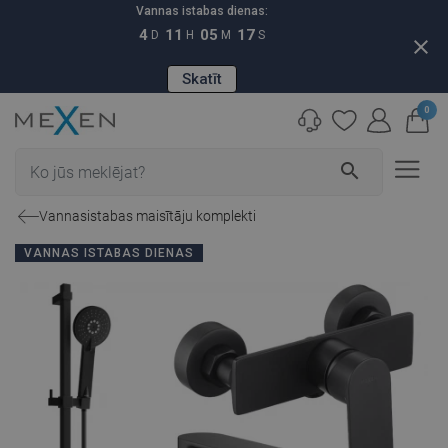
Vannas istabas dienas:
4
11
05
16
D
H
M
S
close
Skatīt
0
search
Vannasistabas maisītāju komplekti
VANNAS ISTABAS DIENAS