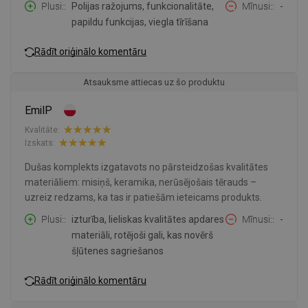
Plusi:
Polijas ražojums, funkcionalitāte,
Mīnusi:
-
papildu funkcijas, viegla tīrīšana
Rādīt oriģinālo komentāru
Atsauksme attiecas uz šo produktu
EmilP
Kvalitāte:
Izskats:
Dušas komplekts izgatavots no pārsteidzošas kvalitātes
materiāliem: misiņš, keramika, nerūsējošais tērauds –
uzreiz redzams, ka tas ir patiešām ieteicams produkts.
Plusi:
izturība, lieliskas kvalitātes apdares
Mīnusi:
-
materiāli, rotējoši gali, kas novērš
šļūtenes sagriešanos
Rādīt oriģinālo komentāru