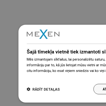
Šajā tīmekļa vietnē tiek izmantoti sīk
Mēs izmantojam sīkfailus, lai personalizētu saturu
informāciju par to, kā jūs lietojat mūsu vietni ar mū
citu informāciju, ko esat viņiem sniedzis vai ko viņ
więcej
RĀDĪT DETAĻAS
A