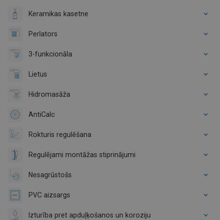
Keramikas kasetne
Perlators
3-funkcionāla
Lietus
Hidromasāža
AntiCalc
Rokturis regulēšana
Regulējami montāžas stiprinājumi
Nesagrūstošs
PVC aizsargs
Izturība pret apduļķošanos un koroziju