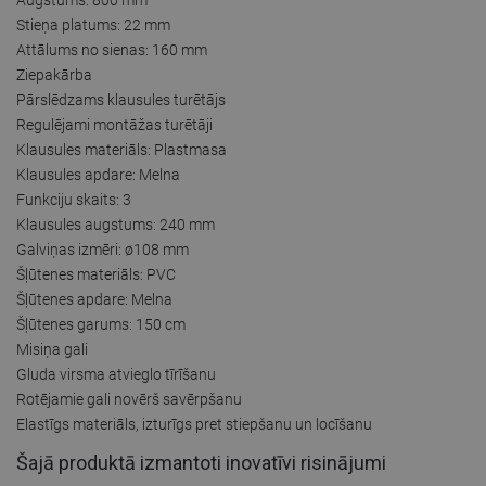
Stieņa platums: 22 mm
Attālums no sienas: 160 mm
Ziepakārba
Pārslēdzams klausules turētājs
Regulējami montāžas turētāji
Klausules materiāls: Plastmasa
Klausules apdare: Melna
Funkciju skaits: 3
Klausules augstums: 240 mm
Galviņas izmēri: ø108 mm
Šļūtenes materiāls: PVC
Šļūtenes apdare: Melna
Šļūtenes garums: 150 cm
Misiņa gali
Gluda virsma atvieglo tīrīšanu
Rotējamie gali novērš savērpšanu
Elastīgs materiāls, izturīgs pret stiepšanu un locīšanu
Šajā produktā izmantoti inovatīvi risinājumi