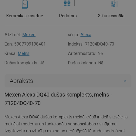
Keramikas kasetne
Perlators
3-funkcionāla
Atzīmēt:
Mexen
sērija:
Alexa
Ean:
5907709198401
Indekss:
71204DQ40-70
Krāsa:
Melns
Ar termostatu:
Nē
Dušas komplekts:
Jā
Dušas kolonna:
Nē
Apraksts
Mexen Alexa DQ40 dušas komplekts, melns -
71204DQ40-70
Mexen Alexa DQ40 dušas komplekts melnā krāsā ir ideāls izvēle, ja
meklējat modernu un funkcionālu vannasistabas risinājumu.
Izgatavota no izturīga misiņa un nerūsējošā tērauda, nodrošinot