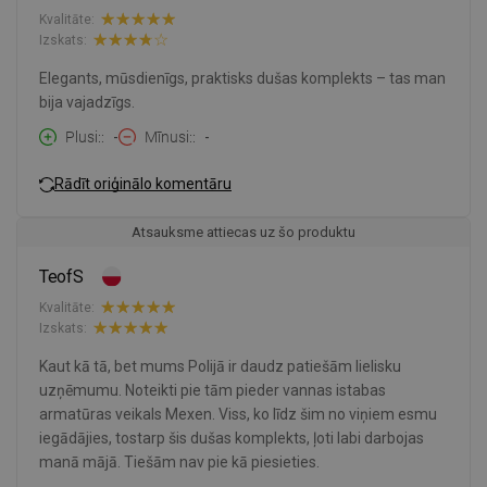
Kvalitāte:
Izskats:
Elegants, mūsdienīgs, praktisks dušas komplekts – tas man
bija vajadzīgs.
Plusi:
-
Mīnusi:
-
Rādīt oriģinālo komentāru
Atsauksme attiecas uz šo produktu
TeofS
Kvalitāte:
Izskats:
Kaut kā tā, bet mums Polijā ir daudz patiešām lielisku
uzņēmumu. Noteikti pie tām pieder vannas istabas
armatūras veikals Mexen. Viss, ko līdz šim no viņiem esmu
iegādājies, tostarp šis dušas komplekts, ļoti labi darbojas
manā mājā. Tiešām nav pie kā piesieties.