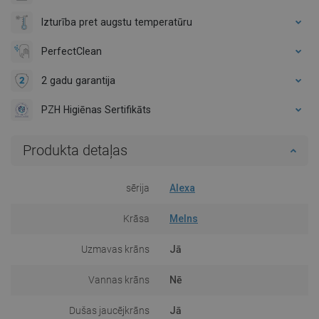
Izturība pret augstu temperatūru
PerfectClean
2 gadu garantija
PZH Higiēnas Sertifikāts
Produkta detaļas
sērija
Alexa
Krāsa
Melns
Uzmavas krāns
Jā
Vannas krāns
Nē
Dušas jaucējkrāns
Jā