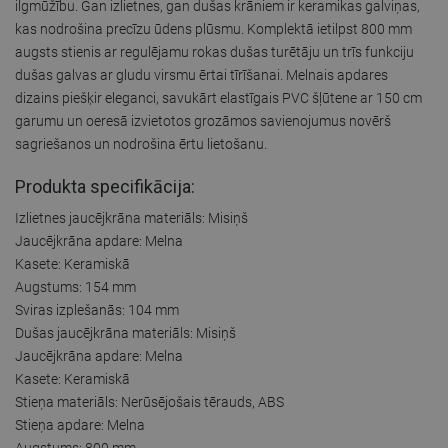
ilgmūžību. Gan izlietnes, gan dušas krāniem ir keramikas galviņas,
kas nodrošina precīzu ūdens plūsmu. Komplektā ietilpst 800 mm
augsts stienis ar regulējamu rokas dušas turētāju un trīs funkciju
dušas galvas ar gludu virsmu ērtai tīrīšanai. Melnais apdares
dizains piešķir eleganci, savukārt elastīgais PVC šļūtene ar 150 cm
garumu un oeresā izvietotos grozāmos savienojumus novērš
sagriešanos un nodrošina ērtu lietošanu.
Produkta specifikācija:
Izlietnes jaucējkrāna materiāls: Misiņš
Jaucējkrāna apdare: Melna
Kasete: Keramiskā
Augstums: 154 mm
Sviras izplešanās: 104 mm
Dušas jaucējkrāna materiāls: Misiņš
Jaucējkrāna apdare: Melna
Kasete: Keramiskā
Stieņa materiāls: Nerūsējošais tērauds, ABS
Stieņa apdare: Melna
Augstums: 800 mm