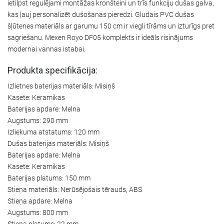
ietilpst regulējami montāžas kronšteini un trīs funkciju dušas galva,
kas ļauj personalizēt dušošanas pieredzi. Gludais PVC dušas
šļūtenes materiāls ar garumu 150 cm ir viegli tīrāms un izturīgs pret
sagriešanu. Mexen Royo DF05 komplekts ir ideāls risinājums
modernai vannas istabai.
Produkta specifikācija:
Izlietnes baterijas materiāls: Misiņš
Kasete: Keramikas
Baterijas apdare: Melna
Augstums: 290 mm
Izliekuma atstatums: 120 mm
Dušas baterijas materiāls: Misiņš
Baterijas apdare: Melna
Kasete: Keramikas
Baterijas platums: 150 mm
Stieņa materiāls: Nerūsējošais tērauds, ABS
Stieņa apdare: Melna
Augstums: 800 mm
Stieņa platums: 22 mm