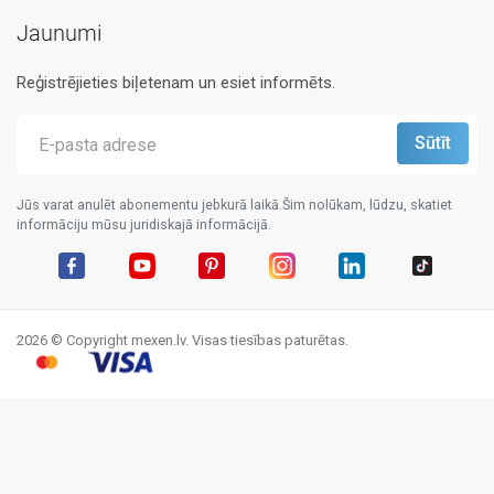
Jaunumi
Reģistrējieties biļetenam un esiet informēts.
Jūs varat anulēt abonementu jebkurā laikā.Šim nolūkam, lūdzu, skatiet
informāciju mūsu juridiskajā informācijā.
Facebook
YouTube
Pinterest
Instagram
LinkedIn
TikTok
2026 © Copyright mexen.lv. Visas tiesības paturētas.