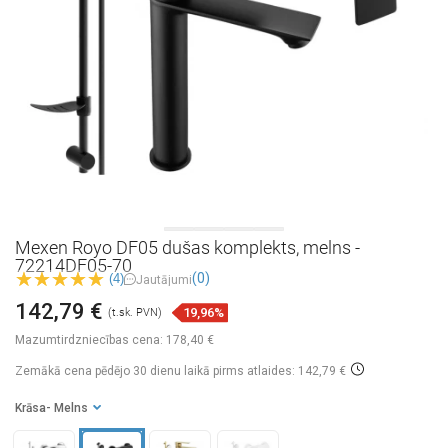
Mexen Royo DF05 dušas komplekts, melns -
72214DF05-70
(0)
(4)
Jautājumi
142,79 €
19,96%
(t.sk. PVN)
Mazumtirdzniecības cena:
178,40 €
Zemākā cena pēdējo 30 dienu laikā
pirms atlaides: 142,79 €
Krāsa
- Melns