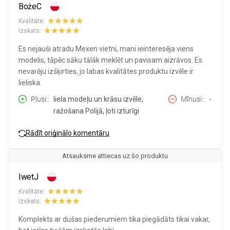
BożeC
Kvalitāte:
Izskats:
Es nejauši atradu Mexen vietni, mani ieinteresēja viens
modelis, tāpēc sāku tālāk meklēt un pavisam aizrāvos. Es
nevarēju izšķirties, jo labas kvalitātes produktu izvēle ir
lieliska.
Plusi:
liela modeļu un krāsu izvēle,
Mīnusi:
-
ražošana Polijā, ļoti izturīgi
Rādīt oriģinālo komentāru
Atsauksme attiecas uz šo produktu
IwetJ
Kvalitāte:
Izskats:
Komplekts ar dušas piederumiem tika piegādāts tikai vakar,