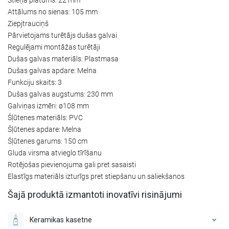
Attālums no sienas: 105 mm
Ziepjtrauciņš
Pārvietojams turētājs dušas galvai
Regulējami montāžas turētāji
Dušas galvas materiāls: Plastmasa
Dušas galvas apdare: Melna
Funkciju skaits: 3
Dušas galvas augstums: 230 mm
Galviņas izmēri: ø108 mm
Šļūtenes materiāls: PVC
Šļūtenes apdare: Melna
Šļūtenes garums: 150 cm
Gluda virsma atvieglo tīrīšanu
Rotējošas pievienojuma gali pret sasaisti
Elastīgs materiāls izturīgs pret stiepšanu un saliekšanos
Šajā produktā izmantoti inovatīvi risinājumi
Keramikas kasetne