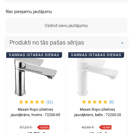
Nav pieejamu jautājumu.
Uzdod savu jautājumu.
Produkti no tās pašas sērijas
VANNAS ISTABAS DIENAS
VANNAS ISTABAS DIENAS
(11)
(6)
Mexen Royo izlietnes
Mexen Royo izlietnes
jaucējkrāns, hroms - 72200-00
jaucējkrāns, balts - 72200-20
57,20 €
60,60 €
-19,95%
-19,98%