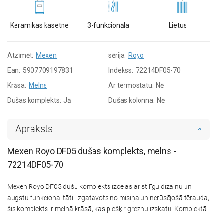
Keramikas kasetne
3-funkcionāla
Lietus
Atzīmēt:
Mexen
sērija:
Royo
Ean:
5907709197831
Indekss:
72214DF05-70
Krāsa:
Melns
Ar termostatu:
Nē
Dušas komplekts:
Jā
Dušas kolonna:
Nē
Apraksts
Mexen Royo DF05 dušas komplekts, melns -
72214DF05-70
Mexen Royo DF05 dušu komplekts izceļas ar stilīgu dizainu un
augstu funkcionalitāti. Izgatavots no misiņa un nerūsējošā tērauda,
šis komplekts ir melnā krāsā, kas piešķir greznu izskatu. Komplektā