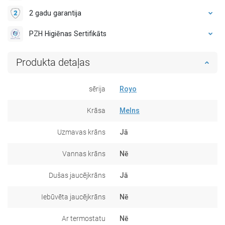
2 gadu garantija
PZH Higiēnas Sertifikāts
Produkta detaļas
sērija
Royo
Krāsa
Melns
Uzmavas krāns
Jā
Vannas krāns
Nē
Dušas jaucējkrāns
Jā
Iebūvēta jaucējkrāns
Nē
Ar termostatu
Nē