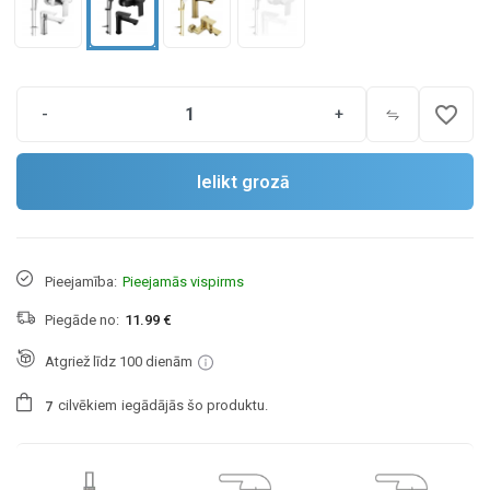
favorite_border
-
+
Ielikt grozā
Pieejamība:
Pieejamās vispirms
Piegāde no:
11.99 €
Atgriež līdz 100 dienām
cilvēkiem
iegādājās šo produktu.
7