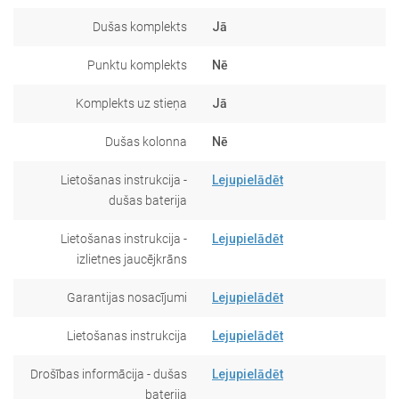
Dušas komplekts
Jā
Punktu komplekts
Nē
Komplekts uz stieņa
Jā
Dušas kolonna
Nē
Lietošanas instrukcija -
Lejupielādēt
dušas baterija
Lietošanas instrukcija -
Lejupielādēt
izlietnes jaucējkrāns
Garantijas nosacījumi
Lejupielādēt
Lietošanas instrukcija
Lejupielādēt
Drošības informācija - dušas
Lejupielādēt
baterija