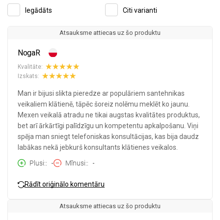
Iegādāts
Citi varianti
Atsauksme attiecas uz šo produktu
NogaR
Kvalitāte:
Izskats:
Man ir bijusi slikta pieredze ar populāriem santehnikas
veikaliem klātienē, tāpēc šoreiz nolēmu meklēt ko jaunu.
Mexen veikalā atradu ne tikai augstas kvalitātes produktus,
bet arī ārkārtīgi palīdzīgu un kompetentu apkalpošanu. Viņi
spēja man sniegt telefoniskas konsultācijas, kas bija daudz
labākas nekā jebkurš konsultants klātienes veikalos.
Plusi:
-
Mīnusi:
-
Rādīt oriģinālo komentāru
Atsauksme attiecas uz šo produktu