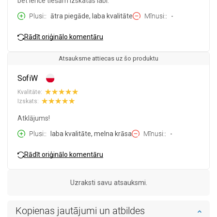
bet ierīce tiešām izskatās labi.
Plusi:
ātra piegāde, laba kvalitāte
Mīnusi:
-
Rādīt oriģinālo komentāru
Atsauksme attiecas uz šo produktu
SofiW
Kvalitāte:
Izskats:
Atklājums!
Plusi:
laba kvalitāte, melna krāsa
Mīnusi:
-
Rādīt oriģinālo komentāru
Uzraksti savu atsauksmi.
Kopienas jautājumi un atbildes