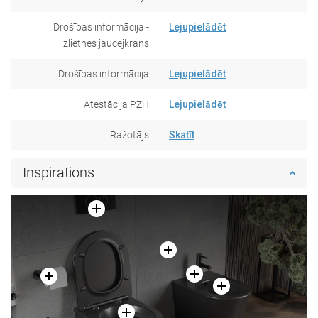
Drošības informācija -
Lejupielādēt
izlietnes jaucējkrāns
Drošības informācija
Lejupielādēt
Atestācija PZH
Lejupielādēt
Ražotājs
Skatīt
Inspirations